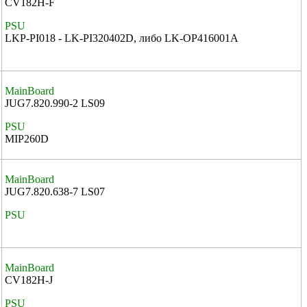
CV182H-F
PSU
LKP-PI018 - LK-PI320402D, либо LK-OP416001A
MainBoard
JUG7.820.990-2 LS09
PSU
MIP260D
MainBoard
JUG7.820.638-7 LS07
PSU
MainBoard
CV182H-J
PSU