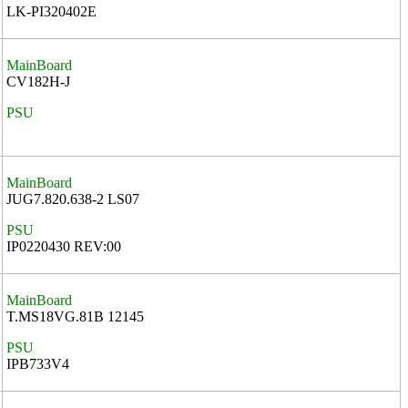
LK-PI320402E
MainBoard
CV182H-J
PSU
MainBoard
JUG7.820.638-2 LS07
PSU
IP0220430 REV:00
MainBoard
T.MS18VG.81B 12145
PSU
IPB733V4