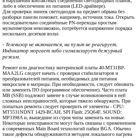
в нарушении контактных соединений светодиодных планок,
либо в обеспечении их питания (LED-драйвере).
Для проверки линеек светодиодов на предмет обрыва без
разборки панели поможет, например, источник тока. Открыть
последовательно соединённые PN-переходы простым
мультиметром невозможно, потребуется напряжение порядка
нескольких десятков вольт.
- Телевизор не включается, на пульт не реагирует.
Индикатор моргает либо сигнализирует дежурный
режим.
Ремонт или диагностику материнской платы 40-MT31BP-
MAA2LG следует начать с проверки стабилизаторов и
преобразователей питания, необходимых для питания
микросхем и матрицы. При необходимости, следует обновить
или заменить ПО (программное обеспечение). Часто плата
MB (SSB) подлежит замене в случае возникновения в ней
сложных неисправностей, которые тяжело обнаружить. При
попытках ремонта следует проверить её элементы - CPU:
MT5531NDNT 1429-BCAH, SPI Flash: 25Q64F, SOUND:
MP3398A и, вышедшие из строя чипы заменить на новые.
Некоторые неисправности могут быть связаны с применением
в современных Main Board технологий пайки BGA. Обычно
такие дефекты обнаруживаются методом локального нагрева