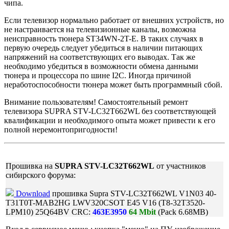
чипа.
Если телевизор нормально работает от внешних устройств, но
не настраивается на телевизионные каналы, возможна
неисправность тюнера ST34WN-2T-E. В таких случаях в
первую очередь следует убедиться в наличии питающих
напряжений на соответствующих его выводах. Так же
необходимо убедиться в возможности обмена данными
тюнера и процессора по шине I2C. Иногда причиной
неработоспособности тюнера может быть программный сбой.
Внимание пользователям! Самостоятельный ремонт
телевизора SUPRA STV-LC32T662WL без соответствующей
квалификации и необходимого опыта может привести к его
полной неремонтопригодности!
Прошивка на
SUPRA STV-LC32T662WL
от участников
сибирского форума:
Download
прошивка Supra STV-LC32T662WL V1N03 40-
T31T0T-MAB2HG LWV320CSOT E45 V16 (T8-32T3520-
LPM10) 25Q64BV CRC:
463E3950
64 Mbit
(Pack 6.68MB)