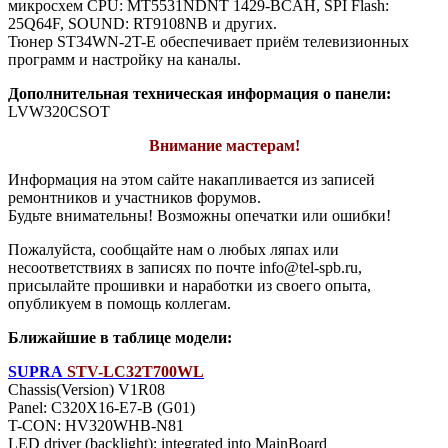
микросхем CPU: MT5531NDNT 1429-BCAH, SPI Flash:
25Q64F, SOUND: RT9108NB и других.
Тюнер ST34WN-2T-E обеспечивает приём телевизионных
программ и настройку на каналы.
Дополнительная техническая информация о панели:
LVW320CSOT
Внимание мастерам!
Информация на этом сайте накапливается из записей
ремонтников и участников форумов.
Будьте внимательны! Возможны опечатки или ошибки!
Пожалуйста, сообщайте нам о любых ляпах или
несоответствиях в записях по почте info@tel-spb.ru,
присылайте прошивки и наработки из своего опыта,
опубликуем в помощь коллегам.
Ближайшие в таблице модели:
SUPRA
STV-LC32T700WL
Chassis(Version) V1R08
Panel: C320X16-E7-B (G01)
T-CON: HV320WHB-N81
LED driver (backlight): integrated into MainBoard