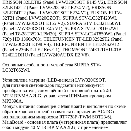
ERISSON 32LET82 (Panel LVW320CSOT E145 V2), ERISSON
32LET42T2 (Panel LVW320CSOT E274 V2), ERISSON
32LET41T2 (Panel LVW320CS0T E274 V2), FUSION FLTV-
32T21 (Panel LVW320CZOT), SUPRA STV-LC32T420WL
(Panel LVW320CSOT E155 V2), SUPRA STV-LC32T850WL
(Panel LVW320CSOT E45 V1), SUPRA STV-LC28T662WL
(Panel T8-28T3520-LPM20), SUPRA STV-LC24T850WL (Panel
720p HD 1366x768), TELEFUNKEN TF-LED32S29T2 (Panel
LVW320CS0T E198 V4), TELEFUNKEN TF-LED24S29T2
(Panel V236BJ1-LE2 Rev.C1), THOMSON T24E12DHU-01B
T24E12DHU (Panel LVW240AUDX E2 V6).
Основные особенности устройства SUPRA STV-
LC32T662WL:
Установлена матрица (LED-панель) LVW320CSOT.
Для питания светодиодов подсветки используется
преобразователь, совмещённый с основной платой 40-
MT31BP-MAA2LG, управляется ШИМ-контроллером
MP3398A.
Модуль питания совмещён с MainBoard и выполнен по схеме
обратноходового преобразователя напряжения AC/DC c
использованием микросхем RT7738F (PWM SOT23-6).
MainBoard - основная плата (материнская плата) представляет
собой модуль 40-MT31BP-MAA2LG, с применением