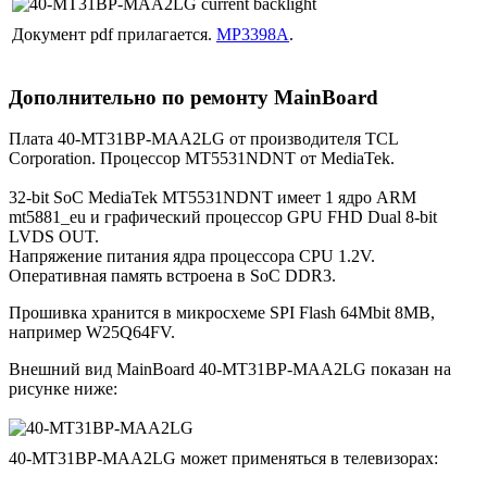
Документ pdf прилагается.
MP3398A
.
Дополнительно по ремонту MainBoard
Плата 40-MT31BP-MAA2LG от производителя TCL
Corporation. Процессор MT5531NDNT от MediaTek.
32-bit SoC MediaTek MT5531NDNT имеет 1 ядро ARM
mt5881_eu и графический процессор GPU FHD Dual 8-bit
LVDS OUT.
Напряжение питания ядра процессора CPU 1.2V.
Оперативная память встроена в SoC DDR3.
Прошивка хранится в микросхеме SPI Flash 64Mbit 8MB,
например W25Q64FV.
Внешний вид MainBoard 40-MT31BP-MAA2LG показан на
рисунке ниже:
40-MT31BP-MAA2LG может применяться в телевизорах: