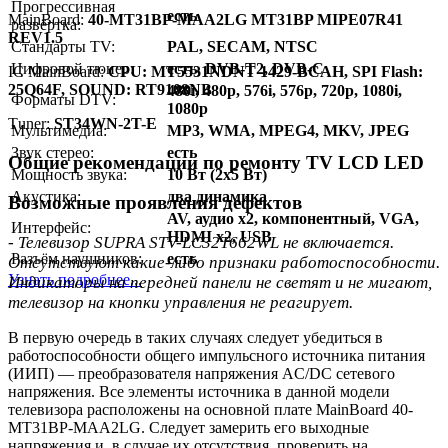
Прогрессивная
есть
MainBoard:
40-MT31BP-MAA2LG MT31BP MIPE07R41
развёртка:
REV1.5
Стандарты TV:
PAL, SECAM, NTSC
Цифровой тюнер:
есть, DVB-T2, DVB-C
IC MainBoard:
CPU: MT5531NDNT 1429-BCAH, SPI Flash:
25Q64F, SOUND: RT9108NB
480i, 480p, 576i, 576p, 720p, 1080i,
Форматы DTV:
1080p
Тuner:
ST34WN-2T-E
Мультимедиа:
MP3, WMA, MPEG4, MKV, JPEG
Звук стерео:
есть
Общие рекомендации по ремонту TV LCD LED
Мощность звука:
10 Вт (2x5 Вт)
Акустика:
два динамика
Возможные проявления дефектов
AV, аудио x2, компонентный, VGA,
Интерфейс:
HDMI x2, USB
- Телевизор SUPRA STV-LC32T662WL не включается.
Разъём наушников:
есть
Отсутствуют какие-либо признаки работоспособности.
Узнать подробнее...
Индикаторы на передней панели не светят и не мигают,
телевизор на кнопки управления не реагирует.
В первую очередь в таких случаях следует убедиться в
работоспособности общего импульсного источника питания
(ИИП) — преобразователя напряжения AC/DC сетевого
напряжения. Все элементы источника в данной модели
телевизора расположены на основной плате MainBoard 40-
MT31BP-MAA2LG. Следует замерить его выходные
напряжения и, в случае их отсутствия, проверить на