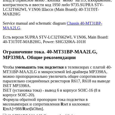
Вход в сервисное меню : кнопка "меню" на ПУ, изображение,
контрастность и ввести код 1950 либо 9735.SUPRA STV-
LC32T662WL V1N06 Шасси (Main Board): 40-T31T0T-
MAB2HG
Service manual and schematic diagram
Chassis 40-MT31BP-
MAA2LG
.
Есть версия SUPRA STV-LC32T662WL V1N06, Main Board:
40-T31T0T-MAB2HG, Power: SHG3206A-101H
Ограничение тока. 40-MT31BP-MAA2LG,
MP3398A. Общие рекомендации
Чтобы
уменьшить ток подсветки
в телевизорах с платой 40-
MT31BP-MAA2LG и микросхемой led-драйвера MP3398A,
можно пропорционально увеличить общее сопротивление
параллельно соединённых резисторов R617, R618 на выводе
ISET MP3398A.
ISET (установка тока) - вывод 6 в корпусе SOIC-16 (8 в
корпусе SOIC-20).
Формула обратной пропорции тока подсветки в
миллиамперах и сопротивления
R
set в килоомах:
I
[mA]=988/
R
set[kOhm].