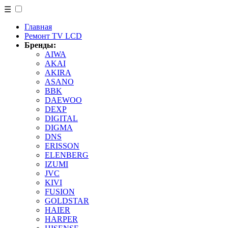
☰
Главная
Ремонт TV LCD
Бренды:
AIWA
AKAI
AKIRA
ASANO
BBK
DAEWOO
DEXP
DIGITAL
DIGMA
DNS
ERISSON
ELENBERG
IZUMI
JVC
KIVI
FUSION
GOLDSTAR
HAIER
HARPER