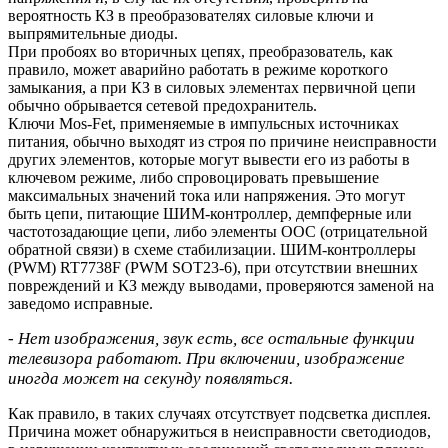
вероятность КЗ в преобразователях силовые ключи и
выпрямительные диоды.
При пробоях во вторичных цепях, преобразователь, как
правило, может аварийно работать в режиме короткого
замыкания, а при КЗ в силовых элементах первичной цепи
обычно обрывается сетевой предохранитель.
Ключи Mos-Fet, применяемые в импульсных источниках
питания, обычно выходят из строя по причине неисправности
других элементов, которые могут вывести его из работы в
ключевом режиме, либо спровоцировать превышение
максимальных значений тока или напряжения. Это могут
быть цепи, питающие ШИМ-контроллер, демпферные или
частотозадающие цепи, либо элементы ООС (отрицательной
обратной связи) в схеме стабилизации. ШИМ-контроллеры
(PWM) RT7738F (PWM SOT23-6), при отсутствии внешних
повреждений и КЗ между выводами, проверяются заменой на
заведомо исправные.
- Нет изображения, звук есть, все остальные функции
телевизора работают. При включении, изображение
иногда может на секунду появляться.
Как правило, в таких случаях отсутствует подсветка дисплея.
Причина может обнаружиться в неисправности светодиодов,