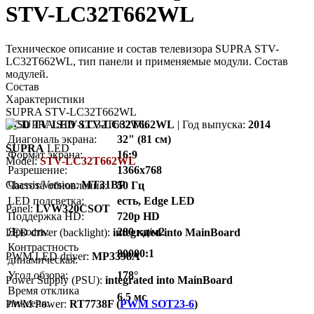
STV-LC32T662WL
Техническое описание и состав телевизора SUPRA STV-
LC32T662WL, тип панели и применяемые модули. Состав
модулей.
Состав
Характеристики
SUPRA STV-LC32T662WL
LCD TV LED STV-LC32T662WL
| Год выпуска:
2014
Диагональ экрана:
32" (81 см)
SUPRA
LED
Формат экрана:
16:9
Model:
STV-LC32T662WL
Разрешение:
1366x768
Chassis/Version:
MT31BP
Частота обновления:
50 Гц
LED подсветка:
есть, Edge LED
Panel:
LVW320CSOT
Поддержка HD:
720p HD
Яркость:
280 кд/м2
LED driver (backlight):
integrated into MainBoard
Контрастность
80000:1
PWM LED driver:
MP3398A
динамическая:
Угол обзора:
178°
Power Supply (PSU):
integrated into MainBoard
Время отклика
6.5 мс
пикселя:
PWM Power:
RT7738F (
PWM SOT23-6
)