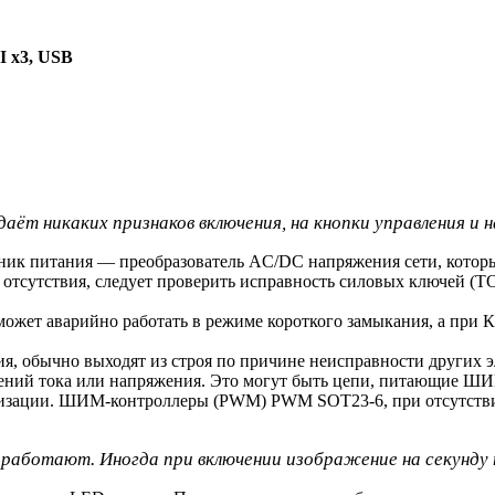
 x3, USB
аёт никаких признаков включения, на кнопки управления и н
чник питания — преобразователь AC/DC напряжения сети, котор
х отсутствия, следует проверить исправность силовых ключей (
может аварийно работать в режиме короткого замыкания, а при 
, обычно выходят из строя по причине неисправности других э
ений тока или напряжения. Это могут быть цепи, питающие ШИ
илизации. ШИМ-контроллеры (PWM) PWM SOT23-6, при отсутств
и работают. Иногда при включении изображение на секунду