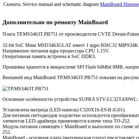
Скачать: Service manual and schematic diagram
MainBoard Hisens
Дополнительно по ремонту MainBoard
Плата TP.MS3463T.PB751 от производителя CVTE Dream-Futur
32-bit SoC Mstar MSD3463GLAT имеет 1 ядро RISC32 MIPS34K 
Напряжение питания ядра процессора CPU 1.15V.
Оперативная память встроена в SoC DDR3.
Прошивка хранится в микросхеме SPI Flash 64Mbit 8MB, напри
Внешний вид MainBoard TP.MS3463T.PB751 показан на рисунк
Основные особенности устройства SUPRA STV-LC32T430WL:
Установлена матрица (LED-панель) C320X16-E9-B (G01).
Для питания светодиодов подсветки используется преобразов
элементов LED-драйвера применяются ключи типа TO-252.
Модуль питания совмещён с MainBoard и выполнен по схеме 
252.
MainBoard - основная плата (материнская плата) представляе