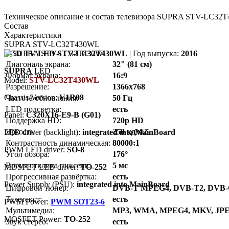
Техническое описание и состав телевизора SUPRA STV-LC32T
Состав
Характеристики
SUPRA STV-LC32T430WL
LCD TV LED STV-LC32T430WL
| Год выпуска:
2016
Диагональ экрана:
32" (81 см)
SUPRA
LED
Формат экрана:
16:9
Model:
STV-LC32T430WL
Разрешение:
1366x768
Chassis/Version:
V1R08
Частота обновления:
50 Гц
LED подсветка:
есть
Panel:
C320X16-E9-B (G01)
Поддержка HD:
720p HD
Яркость:
250 кд/м2
LED driver (backlight):
integrated into MainBoard
Контрастность динамическая:
80000:1
PWM LED driver:
SO-8
Угол обзора:
176°
Время отклика пикселя:
5 мс
MOSFET LED driver:
TO-252
Прогрессивная развёртка:
есть
Power Supply (PSU):
integrated into MainBoard
Цифровой тюнер:
DVB-T MPEG4, DVB-T2, DVB
Телетекст:
есть
PWM Power:
PWM SOT23-6
Мультимедиа:
MP3, WMA, MPEG4, MKV, JP
MOSFET Power:
TO-252
Звук стерео:
есть