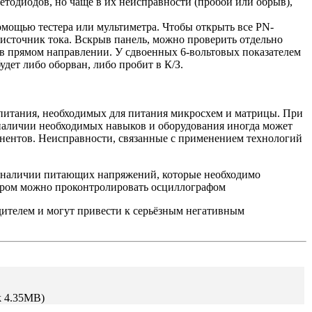
етодиодов, но чаще в их неисправности (пробой или обрыв),
омощью тестера или мультиметра. Чтобы открыть все PN-
- источник тока. Вскрыв панель, можно проверить отдельно
в прямом направлении. У сдвоенных 6-вольтовых показателем
дет либо оборван, либо пробит в К/З.
 питания, необходимых для питания микросхем и матрицы. При
 наличии необходимых навыков и оборудования иногда может
нентов. Неисправности, связанные с применением технологий
 в наличии питающих напряжений, которые необходимо
ором можно проконтролировать осциллографом
телем и могут привести к серьёзным негативным
k 4.35MB)