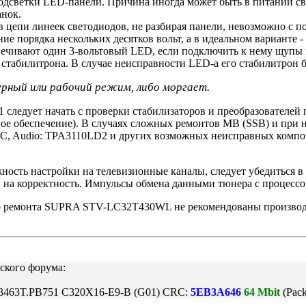
подсветки LED-панели. Причина иногда может быть в питании св
анок.
 цепи линеек светодиодов, не разбирая панели, невозможно с п
ие порядка нескольких десятков вольт, а в идеальном варианте 
вечивают один 3-вольтовый LED, если подключить к нему щупы 
табилитрона. В случае неисправности LED-а его стабилитрон бу
урный или рабочий режим, либо моргает.
следует начать с проверки стабилизаторов и преобразователей
ное обеспечение). В случаях сложных ремонтов MB (SSB) и при
4C, Audio: TPA3110LD2 и других возможных неисправных компо
жность настройки на телевизионные каналы, следует убедиться
О на корректность. Импульсы обмена данными тюнера с процесс
о ремонта SUPRA STV-LC32T430WL не рекомендованы производи
ского форума:
463T.PB751 C320X16-E9-B (G01) CRC:
5EB3A646
64 Mbit
(Pac