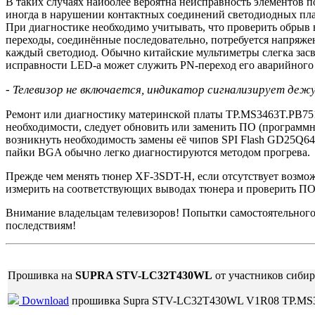
В таких случаях наиболее вероятна неисправность элементов 
иногда в нарушении контактных соединений светодиодных пл
При диагностике необходимо учитывать, что проверить обрыв в
переходы, соединённые последовательно, потребуется напряжен
каждый светодиод. Обычно китайские мультиметры слегка зас
исправности LED-а может служить PN-переход его аварийного с
- Телевизор не включается, индикатор сигнализирует деж
Ремонт или диагностику материнской платы TP.MS3463T.PB751 
необходимости, следует обновить или заменить ПО (программ
возникнуть необходимость замены её чипов SPI Flash GD25Q6
пайки BGA обычно легко диагностируются методом прогрева.
Прежде чем менять тюнер XF-3SDT-H, если отсутствует возмо
измерить на соответствующих выводах тюнера и проверить П
Внимание владельцам телевизоров! Попытки самостоятельног
последствиям!
Прошивка на
SUPRA STV-LC32T430WL
от участников сибир
Download
прошивка Supra STV-LC32T430WL V1R08 TP.MS3