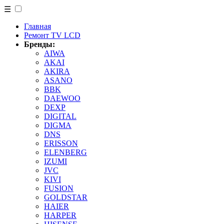
☰
Главная
Ремонт TV LCD
Бренды:
AIWA
AKAI
AKIRA
ASANO
BBK
DAEWOO
DEXP
DIGITAL
DIGMA
DNS
ERISSON
ELENBERG
IZUMI
JVC
KIVI
FUSION
GOLDSTAR
HAIER
HARPER