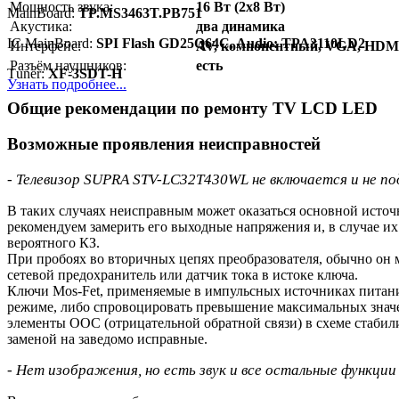
Мощность звука:
16 Вт (2x8 Вт)
MainBoard:
TP.MS3463T.PB751
Акустика:
два динамика
IC MainBoard:
SPI Flash GD25Q64C, Audio: TPA3110LD2
Интерфейс:
AV, компонентный, VGA, HDMI
Разъём наушников:
есть
Тuner:
XF-3SDT-H
Узнать подробнее...
Общие рекомендации по ремонту TV LCD LED
Возможные проявления неисправностей
- Телевизор SUPRA STV-LC32T430WL не включается и не под
В таких случаях неисправным может оказаться основной исто
рекомендуем замерить его выходные напряжения и, в случае и
вероятного КЗ.
При пробоях во вторичных цепях преобразователя, обычно он 
сетевой предохранитель или датчик тока в истоке ключа.
Ключи Mos-Fet, применяемые в импульсных источниках питания
режиме, либо спровоцировать превышение максимальных знач
элементы ООС (отрицательной обратной связи) в схеме стаб
заменой на заведомо исправные.
- Нет изображения, но есть звук и все остальные функци