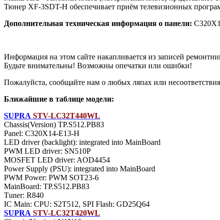
Тюнер XF-3SDT-H обеспечивает приём телевизионных програм
Дополнительная техническая информация о панели:
C320X1
Информация на этом сайте накапливается из записей ремонтни
Будьте внимательны! Возможны опечатки или ошибки!
Пожалуйста, сообщайте нам о любых ляпах или несоответствиях
Ближайшие в таблице модели:
SUPRA
STV-LC32T440WL
Chassis(Version) TP.S512.PB83
Panel: C320X14-E13-H
LED driver (backlight): integrated into MainBoard
PWM LED driver: SN510P
MOSFET LED driver: AOD4454
Power Supply (PSU): integrated into MainBoard
PWM Power: PWM SOT23-6
MainBoard: TP.S512.PB83
Тuner: R840
IC Main: CPU: S2T512, SPI Flash: GD25Q64
SUPRA
STV-LC32T420WL