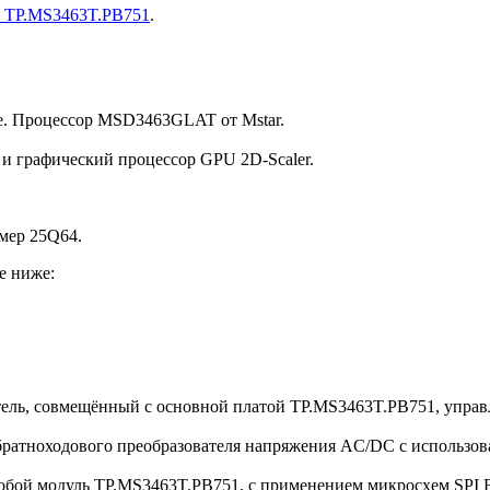
e TP.MS3463T.PB751
.
e. Процессор MSD3463GLAT от Mstar.
и графический процессор GPU 2D-Scaler.
мер 25Q64.
е ниже:
атель, совмещённый с основной платой TP.MS3463T.PB751, упра
обратноходового преобразователя напряжения AC/DC c использ
т собой модуль TP.MS3463T.PB751, с применением микросхем SPI