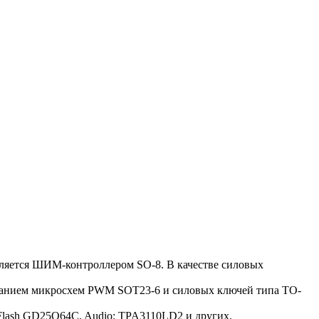
вляется ШИМ-контроллером SO-8. В качестве силовых
ованием микросхем PWM SOT23-6 и силовых ключей типа TO-
 Flash GD25Q64C, Audio: TPA3110LD2 и других.