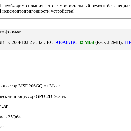
необходимо помнить, что самостоятельный ремонт без специал
й неремонтопригодности устройства!
го форума:
9B TC260F103 25Q32 CRC:
930A87BC
32 Mbit
(Pack 3.2MB),
11
Процессор MSD206GQ от Mstar.
ческий процессор GPU 2D-Scaler.
G-8E.
мер 25Q64.
е: