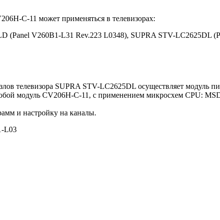
206H-C-11 может применяться в телевизорах:
 (Panel V260B1-L31 Rev.223 L0348), SUPRA STV-LC2625DL (P
лов телевизора SUPRA STV-LC2625DL осуществляет модуль пит
яет собой модуль CV206H-C-11, с применением микросхем CPU:
амм и настройку на каналы.
-L03