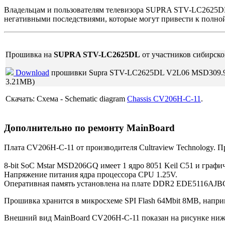
Владельцам и пользователям телевизора SUPRA STV-LC2625DL 
негативными последствиями, которые могут привести к полно
Прошивка на
SUPRA STV-LC2625DL
от участников сибирско
Download
прошивки Supra STV-LC2625DL V2L06 MSD309.
3.21MB)
Скачать: Схема - Schematic diagram
Chassis CV206H-C-11
.
Дополнительно по ремонту MainBoard
Плата CV206H-C-11 от производителя Cultraview Technology. 
8-bit SoC Mstar MSD206GQ имеет 1 ядро 8051 Keil C51 и графи
Напряжение питания ядра процессора CPU 1.25V.
Оперативная память установлена на плате DDR2 EDE5116AJB
Прошивка хранится в микросхеме SPI Flash 64Mbit 8MB, напри
Внешний вид MainBoard CV206H-C-11 показан на рисунке ниж