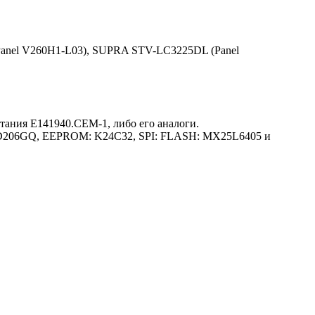
anel V260H1-L03), SUPRA STV-LC3225DL (Panel
ания E141940.CEM-1, либо его аналоги.
 MSD206GQ, EEPROM: K24C32, SPI: FLASH: MX25L6405 и