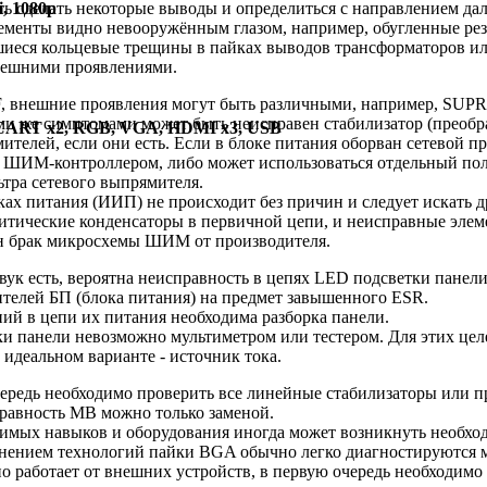
i, 1080p
ь сделать некоторые выводы и определиться с направлением да
ементы видно невооружённым глазом, например, обугленные ре
шиеся кольцевые трещины в пайках выводов трансформаторов и
нешними проявлениями.
, внешние проявления могут быть различными, например, SUPR
и же симптомами может быть неисправен стабилизатор (преобра
SCART x2, RGB, VGA, HDMI x3, USB
телей, если они есть. Если в блоке питания оборван сетевой п
с ШИМ-контроллером, либо может использоваться отдельный пол
тра сетевого выпрямителя.
ах питания (ИИП) не происходит без причин и следует искать 
итические конденсаторы в первичной цепи, и неисправные элем
н брак микросхемы ШИМ от производителя.
ук есть, вероятна неисправность в цепях LED подсветки панел
телей БП (блока питания) на предмет завышенного ESR.
ий в цепи их питания необходима разборка панели.
ки панели невозможно мультиметром или тестером. Для этих це
 идеальном варианте - источник тока.
редь необходимо проверить все линейные стабилизаторы или пре
равность MB можно только заменой.
имых навыков и оборудования иногда может возникнуть необход
нением технологий пайки BGA обычно легко диагностируются м
но работает от внешних устройств, в первую очередь необходи