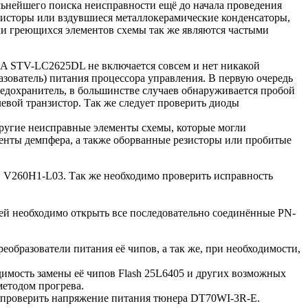
льнейшего поиска неисправности ещё до начала проведения
зисторы или вздувшиеся металлокерамические конденсаторы,
ли греющихся элементов схемы так же являются частыми
A STV-LC2625DL не включается совсем и нет никакой
зователь) питания процессора управления. В первую очередь
редохранитель, в большинстве случаев обнаруживается пробой
евой транзистор. Так же следует проверить диоды
другие неисправные элементы схемы, которые могли
енты демпфера, а также оборванные резисторы или пробитые
и V260H1-L03. Так же необходимо проверить исправность
лей необходимо открыть все последовательно соединённые PN-
образователи питания её чипов, а так же, при необходимости,
имость замены её чипов Flash 25L6405 и других возможных
етодом прогрева.
мо проверить напряжение питания тюнера DT70WI-3R-E.