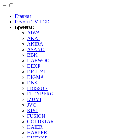
☰
Главная
Ремонт TV LCD
Бренды:
AIWA
AKAI
AKIRA
ASANO
BBK
DAEWOO
DEXP
DIGITAL
DIGMA
DNS
ERISSON
ELENBERG
IZUMI
JVC
KIVI
FUSION
GOLDSTAR
HAIER
HARPER