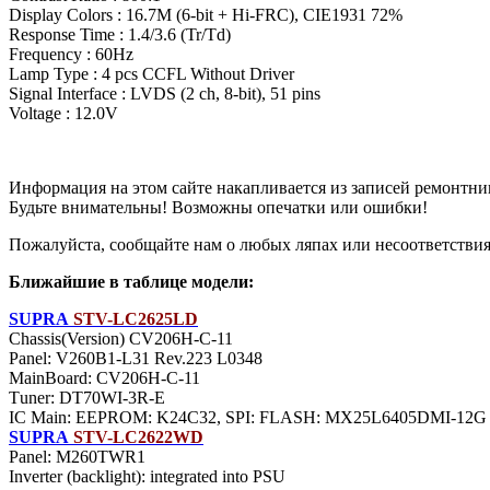
Display Colors : 16.7M (6-bit + Hi-FRC), CIE1931 72%
Response Time : 1.4/3.6 (Tr/Td)
Frequency : 60Hz
Lamp Type : 4 pcs CCFL Without Driver
Signal Interface : LVDS (2 ch, 8-bit), 51 pins
Voltage : 12.0V
Информация на этом сайте накапливается из записей ремонтни
Будьте внимательны! Возможны опечатки или ошибки!
Пожалуйста, сообщайте нам о любых ляпах или несоответствиях
Ближайшие в таблице модели:
SUPRA
STV-LC2625LD
Chassis(Version) CV206H-C-11
Panel: V260B1-L31 Rev.223 L0348
MainBoard: CV206H-C-11
Тuner: DT70WI-3R-E
IC Main: EEPROM: K24C32, SPI: FLASH: MX25L6405DMI-12G
SUPRA
STV-LC2622WD
Panel: M260TWR1
Inverter (backlight): integrated into PSU