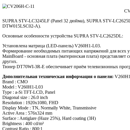
CV
SUPRA STV-LC3245LF (Panel 32 дюйма), SUPRA STV-LC2625LD
DTW015LSC02-A).
Основные особенности устройства SUPRA STV-LC2625DL:
Установлена матрица (LED-панель) V260H1-L03.
Формирование необходимых питающих напряжений для всех уз
MainBoard - основная плата (материнская плата) представл
других.
Тюнер DT70WI-3R-E обеспечивает приём телевизионных прогр
Дополнительная техническая информация о панели:
V260H1
Brand : CMO
Model : V260H1-L03
Type : a-Si TFT-LCD, Panel
Diagonal size : 26.0 inch
Resolution : 1920x1080, FHD
Display Mode : TN, Normally White, Transmissive
Active Area : 576x324 mm
Surface : Antiglare (Haze 25%), Hard coating (3H)
Brightness : 400 cd/m²
Contrast Ratio : 800:1