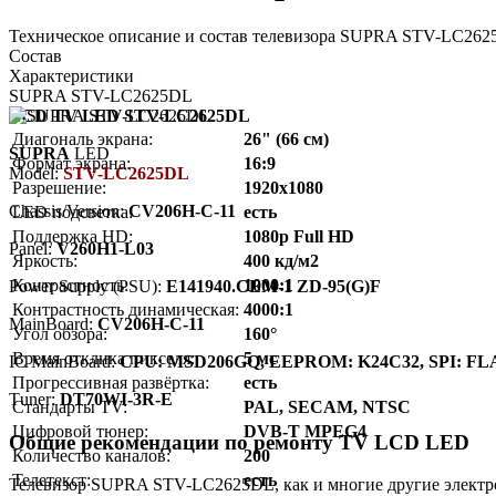
Техническое описание и состав телевизора SUPRA STV-LC2625
Состав
Характеристики
SUPRA STV-LC2625DL
LCD TV LED STV-LC2625DL
Диагональ экрана:
26" (66 см)
SUPRA
LED
Формат экрана:
16:9
Model:
STV-LC2625DL
Разрешение:
1920x1080
Chassis/Version:
CV206H-C-11
LED подсветка:
есть
Поддержка HD:
1080p Full HD
Panel:
V260H1-L03
Яркость:
400 кд/м2
Контрастность:
1000:1
Power Supply (PSU):
E141940.CEM-1 ZD-95(G)F
Контрастность динамическая:
4000:1
MainBoard:
CV206H-C-11
Угол обзора:
160°
Время отклика пикселя:
5 мс
IC MainBoard:
CPU: MSD206GQ, EEPROM: K24C32, SPI: FL
Прогрессивная развёртка:
есть
Тuner:
DT70WI-3R-E
Стандарты TV:
PAL, SECAM, NTSC
Цифровой тюнер:
DVB-T MPEG4
Общие рекомендации по ремонту TV LCD LED
Количество каналов:
200
Телетекст:
есть
Телевизор SUPRA STV-LC2625DL, как и многие другие электрон