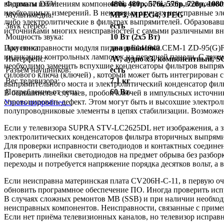
Форматы DTV:
480i, 480p, 576i, 576p, 720p, 1080
видимым изменениям компонентов устройства есть возможност
необходимых измерений. В некоторых случаях неисправные эл
Мультимедиа:
MP3, MPEG4, JPEG
либо электролитические в фильтрах выпрямителей. Образовав
Звук стерео:
есть
источниками многих неисправностей с самыми различными в
Мощность звука:
10 Вт (2х5 Вт)
Акустика:
два динамика
При неисправности модуля питания E141940.CEM-1 ZD-95(G)F
индикации контрольных лампочек на передней панели. С таким
Интерфейс:
AV, аудио x3, компонентный, 
необходимо заменить вспухшие конденсаторы фильтров выпрями
Разъём наушников:
есть
силового ключа (ключей) , который может быть интегрирован 
Вес телевизора:
7.1 кг
выпрямительного моста и электролитический конденсатор филь
Потребление от сети:
60 Вт
В большинстве случаев, пробои ключей в импульсных источник
спровоцировать дефект. Этом могут быть и высохшие электрол
Узнать подробнее...
полупроводниковые элементы в цепях стабилизации. Возможе
Если у телевизора SUPRA STV-LC2625DL нет изображения, а зв
электролитических конденсаторов фильтра вторичных выпрями
Для проверки исправности светодиодов и контактных соединен
Проверить линейки светодиодов на предмет обрыва без разбор
переходы и потребуется напряжение порядка десятков вольт, а в
Если неисправна материнская плата CV206H-C-11, в первую оче
обновить программное обеспечение ПО. Иногда проверить исп
В случаях сложных ремонтов MB (SSB) и при наличии необход
неисправных компонентов. Неисправности, связанные с приме
Если нет приёма телевизионных каналов, но телевизор исправ