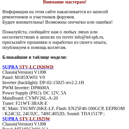
Внимание мастерам!
Информация на этом сайте накапливается из записей
ремонтников и участников форумов.
Будьте внимательны! Возможны опечатки или ошибки!
Пожалуйста, сообщайте нам о любых ляпах или
несоответствиях в записях по почте info@tel-spb.ru,
присылайте прошивки и наработки из своего опыта,
опубликуем в помощь коллегам.
Ближайшие в таблице модели:
SUPRA
STV-LC1926WD
Chassis(Version) V1J08
Panel: M185XW01 V0
Inverter (backlight): DP-02-15025 rev2.2.1H
PWM Inverter: DP8600A
Power Supply (PSU): DC 12V, 5A
MainBoard: CVMV26L-A-20
Тuner: F21WT-3BAR-E
IC Main: TSUMV26KE-LF, Flash: EN25F40-100GCP, EEPROM
: K24C32, 24C02C, 74HC4052D, Sound: TDA1517P ;
SUPRA
STV-LC1925W
Chassis(Version) V1J08