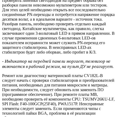
Проверить линейки светодиодов на предмет обрыва без
разборки панели невозможно мультиметром или тестером.
Для этих целей необходимо открыть все последовательно
соединённые PN-переходы и потребуется напряжение порядка
десятков вольт, а в идеальном варианте - источник тока.
Разобрав панель, необходимо проверять отдельно каждый
светодиод. Китайские мультиметры, как правило, слегка
засвечивают один 3-вольтовый LED в прямом направлении. В
случае применения сдвоенных 6-вольтовых LED-ов
показателем исправности может служить PN-переход его
защитного стабилитрона. В неисправных LED-ах
стабилитрон будет либо оборван, либо пробит в К/З.
- Индикатор на передней панели моргает, телевизор не
включается в рабочий режим, на пульт ДУ не реагирует.
Ремонт или диагностику материнской платы CV182L-B
следует начать с проверки стабилизаторов и преобразователей
питания, необходимых для питания микросхем и матрицы.
При необходимости, следует обновить или заменить ПО
(программное обеспечение). При ремонте платы MB,
необходимо проверить её компоненты CPU: TSUMV26KU-LF,
SPI Flash: F40-100GCP(25F40), PWA1517P. Неисправные
элементы следует заменить. Если применяются чипы с
технологией пайки BGA, проблема в её реализации