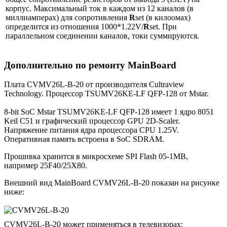
корпус. Максимальный ток в каждом из 12 каналов (в
миллиамперах) для сопротивления
R
set (в килоомах)
определится из отношения 1000*1.22V/
R
set. При
параллельном соединении каналов, токи суммируются.
Дополнительно по ремонту MainBoard
Плата CVMV26L-B-20 от производителя Cultraview
Technology. Процессор TSUMV26KE-LF QFP-128 от Mstar.
8-bit SoC Mstar TSUMV26KE-LF QFP-128 имеет 1 ядро 8051
Keil C51 и графический процессор GPU 2D-Scaler.
Напряжение питания ядра процессора CPU 1.25V.
Оперативная память встроена в SoC SDRAM.
Прошивка хранится в микросхеме SPI Flash 05-1MB,
например 25F40/25X80.
Внешний вид MainBoard CVMV26L-B-20 показан на рисунке
ниже:
CVMV26L-B-20 может применяться в телевизорах: