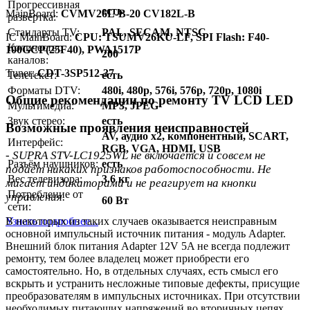
Прогрессивная
есть
MainBoard:
CVMV26L-B-20 CV182L-B
развёртка:
Стандарты TV:
PAL, SECAM, NTSC
IC MainBoard:
CPU: TSUMV26KU-LF, SPI Flash: F40-
Количество
100GCP(25F40), PWA1517P
200
каналов:
Тuner:
CDT-3SP512-37
Телетекст:
есть
Форматы DTV:
480i, 480p, 576i, 576p, 720p, 1080i
Общие рекомендации по ремонту TV LCD LED
Мультимедиа:
MP3, JPEG
Звук стерео:
есть
Возможные проявления неисправностей
AV, аудио x2, компонентный, SCART,
Интерфейс:
RGB, VGA, HDMI, USB
- SUPRA STV-LC1925WL не включается и совсем не
Разъём наушников:
есть
подаёт никаких признаков работоспособности. Не
Вес телевизора:
3.6 кг
мигает индикаторами и не реагирует на кнопки
Потребление от
управления.
60 Вт
сети:
Узнать подробнее...
В некоторых из таких случаев оказывается неисправным
основной импульсный источник питания - модуль Adapter.
Внешний блок питания Adapter 12V 5A не всегда подлежит
ремонту, тем более владелец может приобрести его
самостоятельно. Но, в отдельных случаях, есть смысл его
вскрыть и устранить несложные типовые дефекты, присущие
преобразователям в импульсных источниках. При отсутствии
необходимых питающих напряжений во вторичных цепях