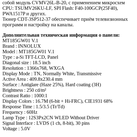
собой модуль CVMV26L-B-20, с применением микросхем
CPU: TSUMV26KU-LF, SPI Flash: F40-100GCP(25F40),
PWA1517P и других.
Тюнер CDT-3SP512-37 обеспечивает приём телевизионных
программ и настройку на каналы.
Дополнительная техническая информация о панели:
MT185GW01 V.1
Brand : INNOLUX
Model : MT185GW01 V.1
Type : a-Si TFT-LCD, Panel
Diagonal size : 18.5 inch
Resolution : 1366x768, WXGA
Display Mode : TN, Normally White, Transmissive
Active Area : 409.8x230.4 mm
Surface : Antiglare (Haze 25%), Hard coating (3H)
Brightness : 250 cd/m²
Contrast Ratio : 1000:1
Display Colors : 16.7M (6-bit + Hi-FRC), CIE1931 68%
Response Time : 1.5/3.5 (Tr/Td)
Frequency : 60Hz
Lamp Type : 12S3Px2CN WLED Without Driver
Signal Interface : LVDS (1 ch, 8-bit), 30 pins
Voltage : 5.0V