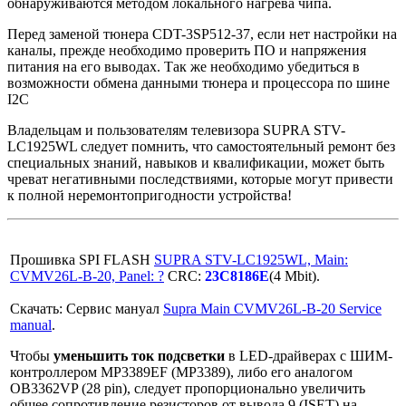
обнаруживаются методом локального нагрева чипа.
Перед заменой тюнера CDT-3SP512-37, если нет настройки на
каналы, прежде необходимо проверить ПО и напряжения
питания на его выводах. Так же необходимо убедиться в
возможности обмена данными тюнера и процессора по шине
I2C
Владельцам и пользователям телевизора SUPRA STV-
LC1925WL следует помнить, что самостоятельный ремонт без
специальных знаний, навыков и квалификации, может быть
чреват негативными последствиями, которые могут привести
к полной неремонтопригодности устройства!
Прошивка SPI FLASH
SUPRA STV-LC1925WL, Main:
CVMV26L-B-20, Panel: ?
CRC:
23C8186E
(4 Mbit).
Скачать: Сервис мануал
Supra Main CVMV26L-B-20 Service
manual
.
Чтобы
уменьшить ток подсветки
в LED-драйверах с ШИМ-
контроллером MP3389EF (MP3389), либо его аналогом
OB3362VP (28 pin), следует пропорционально увеличить
общее сопротивление резисторов от вывода 9 (ISET) на