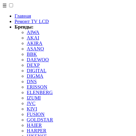
☰
Главная
Ремонт TV LCD
Бренды:
AIWA
AKAI
AKIRA
ASANO
BBK
DAEWOO
DEXP
DIGITAL
DIGMA
DNS
ERISSON
ELENBERG
IZUMI
JVC
KIVI
FUSION
GOLDSTAR
HAIER
HARPER