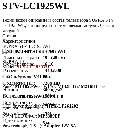
STV-LC1925WL
Техническое описание и состав телевизора SUPRA STV-
LC1925WL, тип панели и применяемые модули. Состав
модулей.
Состав
Характеристики
SUPRA STV-LC1925WL
LCD TV LED STV-LC1925WL
Диагональ экрана:
19" (48 см)
SUPRA
LED
Формат экрана:
16:10
Model:
STV-LC1925WL
Разрешение:
1440x900
Chassis/Version:
V4L02
LED подсветка:
есть
Поддержка HD:
720p HD
Panel:
MT185GW01 V.1 // CV182L-B // M216H1-L01
Яркость:
300 кд/м2
Контрастность:
1500:1
T-CON:
MT185GW01V1 C1-B
Контрастность
20000:1
LED driver (backlight):
HTX-LP261202
динамическая:
Угол обзора:
170°
PWM LED driver:
MP3389EF
Время отклика
5 мс
пикселя:
Power Supply (PSU):
Adapter 12V 5A