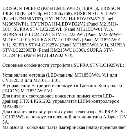
ERISSON 19LEJ02 (Panel LM185WH2 (TL)(A1)), ERISSON
19LEJ10 (Panel 720p HD 1366x768), FUSION FLTV-15W7
(Panel LTN156AT05), HYUNDAI H-LEDVD24V2 (Panel
M236MWF1), HYUNDAI H-LEDVD22V2 (Panel M215H1-
L01), SUPRA STV-LC2225WL (Panel MT215DW01 V.1),
SUPRA STV-LC2425WL STV-LC2225WL (Panel M236MWF1
M216H1-L01), SUPRA STV-LC1925WL (Panel MT185GW01
V.1), SUPRA STV-LC1925W (Panel MT185GW01 V.1), SUPRA
STV-LC22390FD (Panel HM215WU1-300), SUPRA STV-
LC2244FL (Panel MT215DW02 V.0).
Основные особенности устройства SUPRA STV-LC1925WL:
Установлена матрица (LED-панель) MT185GW01 V.1 или
CV182L-B или M216H1-L01.
В управлении матрицей используется Тайминг-Контроллер
(T-CON) MT185GW01V1.
Для питания светодиодов подсветки применяется LED-
драйвер HTX-LP261202, управляется ШИМ-контроллером
MP3389EF.
Для питания всех внутренних узлов телевизора SUPRA STV-
LC1925WL используется внешний источник типа Adapter 12V
5A.
MainBoard - основная плата (материнская плата) представляет