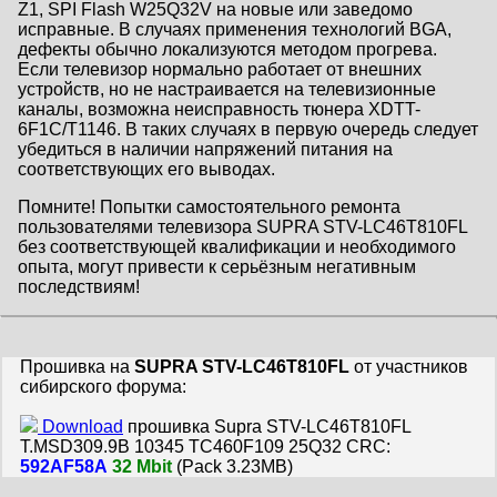
Z1, SPI Flash W25Q32V на новые или заведомо
исправные. В случаях применения технологий BGA,
дефекты обычно локализуются методом прогрева.
Если телевизор нормально работает от внешних
устройств, но не настраивается на телевизионные
каналы, возможна неисправность тюнера XDTT-
6F1C/T1146. В таких случаях в первую очередь следует
убедиться в наличии напряжений питания на
соответствующих его выводах.
Помните! Попытки самостоятельного ремонта
пользователями телевизора SUPRA STV-LC46T810FL
без соответствующей квалификации и необходимого
опыта, могут привести к серьёзным негативным
последствиям!
Прошивка на
SUPRA STV-LC46T810FL
от участников
сибирского форума:
Download
прошивка Supra STV-LC46T810FL
T.MSD309.9B 10345 TC460F109 25Q32 CRC:
592AF58A
32 Mbit
(Pack 3.23MB)