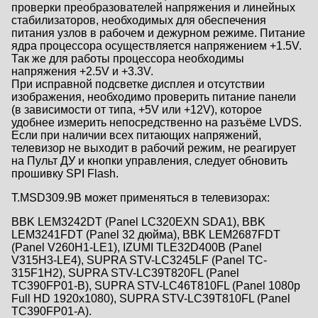
проверки преобразователей напряжения и линейных
стабилизаторов, необходимых для обеспечения
питания узлов в рабочем и дежурном режиме. Питание
ядра процессора осуществляется напряжением +1.5V.
Так же для работы процессора необходимы
напряжения +2.5V и +3.3V.
При исправной подсветке дисплея и отсутствии
изображения, необходимо проверить питание панели
(в зависимости от типа, +5V или +12V), которое
удобнее измерить непосредственно на разъёме LVDS.
Если при наличии всех питающих напряжений,
телевизор не выходит в рабочий режим, не реагирует
на Пульт ДУ и кнопки управления, следует обновить
прошивку SPI Flash.
T.MSD309.9B может применяться в телевизорах:
BBK LEM3242DT (Panel LC320EXN SDA1), BBK
LEM3241FDT (Panel 32 дюйма), BBK LEM2687FDT
(Panel V260H1-LE1), IZUMI TLE32D400B (Panel
V315H3-LE4), SUPRA STV-LC3245LF (Panel TC-
315F1H2), SUPRA STV-LC39T820FL (Panel
TC390FP01-B), SUPRA STV-LC46T810FL (Panel 1080p
Full HD 1920x1080), SUPRA STV-LC39T810FL (Panel
TC390FP01-A).