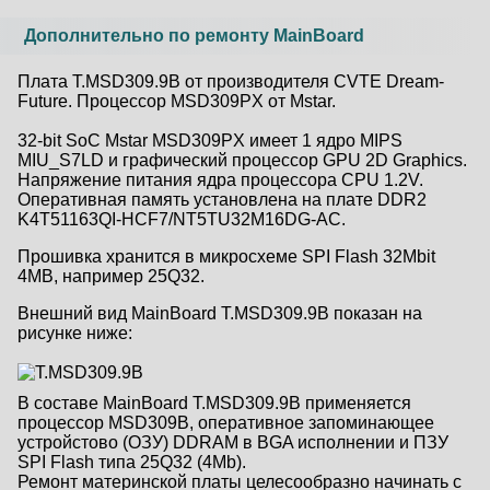
Дополнительно по ремонту MainBoard
Плата T.MSD309.9B от производителя CVTE Dream-
Future. Процессор MSD309PX от Mstar.
32-bit SoC Mstar MSD309PX имеет 1 ядро MIPS
MIU_S7LD и графический процессор GPU 2D Graphics.
Напряжение питания ядра процессора CPU 1.2V.
Оперативная память установлена на плате DDR2
K4T51163QI-HCF7/NT5TU32M16DG-AC.
Прошивка хранится в микросхеме SPI Flash 32Mbit
4MB, например 25Q32.
Внешний вид MainBoard T.MSD309.9B показан на
рисунке ниже:
В составе MainBoard T.MSD309.9B применяется
процессор MSD309B, оперативное запоминающее
устройстово (ОЗУ) DDRAM в BGA исполнении и ПЗУ
SPI Flash типа 25Q32 (4Mb).
Ремонт материнской платы целесообразно начинать с