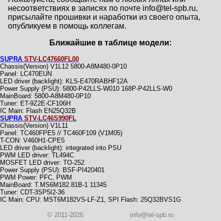
несоответствиях в записях по почте info@tel-spb.ru,
присылайте прошивки и наработки из своего опыта,
опубликуем в помощь коллегам.
Ближайшие в таблице модели:
SUPRA
STV-LC47660FL00
Chassis(Version) V1L12 5800-A8M480-0P10
Panel: LC470EUN
LED driver (backlight): KLS-E470RABHF12A
Power Supply (PSU): 5800-P42LLS-W010 168P-P42LLS-W0
MainBoard: 5800-A8M480-0P10
Тuner: ET-9Z2E-CF106H
IC Main: Flash EN25Q32B
SUPRA
STV-LC46S990FL
Chassis(Version) V1L11
Panel: TC460FPE5 // TC460F109 (V1M05)
T-CON: V460H1-CPE5
LED driver (backlight): integrated into PSU
PWM LED driver: TL494C
MOSFET LED driver: TO-252
Power Supply (PSU): BSF-PI420401
PWM Power: PFC, PWM
MainBoard: T.MS6M182.81B-1 11345
Тuner: CDT-3SP5I2-36
IC Main: CPU: MST6M182VS-LF-Z1, SPI Flash: 25Q32BVS1G
© 2011-2026
info@tel-spb.ru