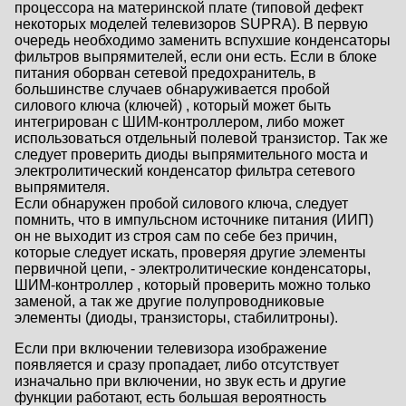
процессора на материнской плате (типовой дефект
некоторых моделей телевизоров SUPRA). В первую
очередь необходимо заменить вспухшие конденсаторы
фильтров выпрямителей, если они есть. Если в блоке
питания оборван сетевой предохранитель, в
большинстве случаев обнаруживается пробой
силового ключа (ключей) , который может быть
интегрирован с ШИМ-контроллером, либо может
использоваться отдельный полевой транзистор. Так же
следует проверить диоды выпрямительного моста и
электролитический конденсатор фильтра сетевого
выпрямителя.
Если обнаружен пробой силового ключа, следует
помнить, что в импульсном источнике питания (ИИП)
он не выходит из строя сам по себе без причин,
которые следует искать, проверяя другие элементы
первичной цепи, - электролитические конденсаторы,
ШИМ-контроллер , который проверить можно только
заменой, а так же другие полупроводниковые
элементы (диоды, транзисторы, стабилитроны).
Если при включении телевизора изображение
появляется и сразу пропадает, либо отсутствует
изначально при включении, но звук есть и другие
функции работают, есть большая вероятность