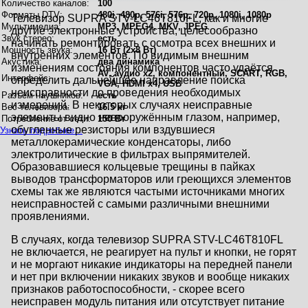
Количество каналов:
100
Форматы DTV:
480i, 480p, 576i, 576p, 720p, 1080i, 1080p
Телевизор SUPRA STV-LC46T810FL, как и многие
Мультимедиа:
MP3, MPEG4, MKV, JPEG
другие электронные устройства, целесообразно
Звук стерео:
есть
начинать ремонтировать с осмотра всех внешних и
Мощность звука:
16 Вт (2х8 Вт)
внутренних элементов. По видимым внешним
Акустика:
два динамика
изменениям состояния компонентов часто удаётся
AV, аудио x2, компонентный, SCART, RGB,
Интерфейс:
определить дальнейшее направление поиска
VGA, HDMI x4, USB
неисправности до проведения необходимых
Разъём наушников:
есть
измерений. В некоторых случаях неисправные
Вес телевизора:
16.5 кг
элементы видно невооружённым глазом, например,
Потребление от сети:
150 Вт
обугленные резисторы или вздувшиеся
Узнать подробнее...
металлокерамические конденсаторы, либо
электролитические в фильтрах выпрямителей.
Образовавшиеся кольцевые трещины в пайках
выводов трансформаторов или греющихся элементов
схемы так же являются частыми источниками многих
неисправностей с самыми различными внешними
проявлениями.
В случаях, когда телевизор SUPRA STV-LC46T810FL
не включается, не реагирует на пульт и кнопки, не горят
и не моргают никакие индикаторы на передней панели
и нет при включении никаких звуков и вообще никаких
признаков работоспособности, - скорее всего
неисправен модуль питания или отсутствует питание