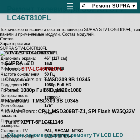
☰
🔎
Ремонт
SUPRA
▼
Ремонт телевизора SUPRA STV-
LC46T810FL
Техническое описание и состав телевизора SUPRA STV-LC46T810FL, тип
панели и применяемые модули. Состав модулей.
Состав
Характеристики
SUPRA STV-LC46T810FL
LCD TV LED STV-LC46T810FL
Диагональ экрана:
46" (117 см)
SUPRA
LED
Формат экрана:
16:9
Model:
STV-LC46T810FL
Разрешение:
1920x1080
Частота обновления:
50 Гц
Chassis/Version:
T.MSD309.9B 10345
LED подсветка:
есть
Поддержка HD:
1080p Full HD
Panel:
1080p Full HD, 1920x1080
Яркость:
350 кд/м2
Контрастность
120000:1
динамическая:
MainBoard:
T.MSD309.9B 10345
Угол обзора:
176°
Время отклика
IC MainBoard:
CPU: MSD309BT-Z1, SPI Flash W25Q32V
8 мс
пикселя:
Прогрессивная
Тuner:
XDTT-6F1C/T1146
есть
развёртка:
Стандарты TV:
PAL, SECAM, NTSC
Общие рекомендации по ремонту TV LCD LED
Цифровой тюнер:
DVB-T MPEG4