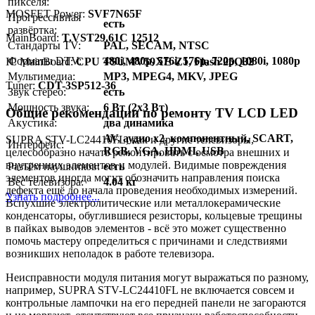
пикселя:
MOSFET Power:
SVF7N65F
Прогрессивная
есть
развёртка:
MainBoard:
T.VST29.61C 12512
Стандарты TV:
PAL, SECAM, NTSC
Форматы DTV:
480i, 480p, 576i, 576p, 720p, 1080i, 1080p
IC MainBoard:
CPU TSUMV59XE-Z1, Flash 25Q32
Мультимедиа:
MP3, MPEG4, MKV, JPEG
Тuner:
CDT-3SP512-36
Звук стерео:
есть
Мощность звука:
6 Вт (2х3 Вт)
Общие рекомендации по ремонту TV LCD LED
Акустика:
два динамика
AV, аудио x2, компонентный, SCART,
SUPRA STV-LC24410FL, как и другие телевизоры,
Интерфейс:
RGB, VGA, HDMI, USB
целесообразно начать ремонтировать с осмотра внешних и
внутренних элементов и модулей. Видимые повреждения
Разъём наушников:
есть
элементов иногда могут обозначить направления поиска
Вес телевизора:
4.04 кг
дефекта ещё до начала проведения необходимых измерений.
Узнать подробнее...
Вспухшие электролитические или металлокерамические
конденсаторы, обуглившиеся резисторы, кольцевые трещины
в пайках выводов элементов - всё это может существенно
помочь мастеру определиться с причинами и следствиями
возникших неполадок в работе телевизора.
Неисправности модуля питания могут выражаться по разному,
например, SUPRA STV-LC24410FL не включается совсем и
контрольные лампочки на его передней панели не загораются