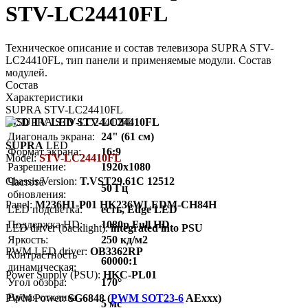
STV-LC24410FL
Техническое описание и состав телевизора SUPRA STV-
LC24410FL, тип панели и применяемые модули. Состав
модулей.
Состав
Характеристики
SUPRA STV-LC24410FL
LCD TV LED STV-LC24410FL
Диагональ экрана:
24" (61 см)
SUPRA
LED
Формат экрана:
16:9
Model:
STV-LC24410FL
Разрешение:
1920x1080
Chassis/Version:
T.VST29.61C 12512
Частота
50 Гц
обновления:
Panel:
M236H1-P01 HK236WLEDM-CH84H
LED подсветка:
есть, Edge LED
Поддержка HD:
1080p Full HD
LED driver (backlight):
integrated into PSU
Яркость:
250 кд/м2
PWM LED driver:
OB3362RP
Контрастность
60000:1
динамическая:
Power Supply (PSU):
HKC-PL01
Угол обзора:
170°
Время отклика
PWM Power:
SG6848 (
PWM SOT23-6
AExxx)
5 мс