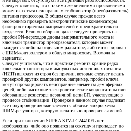
и не моргают, отсутствуют все признаки работоспособности.
Следует отметить, что с такими же внешними проявлениями
может оказаться неисправным стабилизатор (преобразователь)
питания процессора. В общем случае прежде всего
необходимо проверить электролитические конденсаторы
фильтров вторичных выпрямителей и предохранитель на
входе сети. Если он оборван, далее следует проверить на
пробой PN-переходов диоды выпрямительного моста и
ключевой транзистор преобразователя, который может
находиться либо на отдельном радиаторе, либо интегрирован
с ШИМ-контроллером в общую микросхему. Возможны
варианты .
Следует учитывать, что в практике ремонта крайне редко
ключевые транзисторы в импульсных источниках питания
(ИИП) выходят из строя без причин, которые следует искать
проверкой других компонентов, например, пробой ключа
могут спровоцировать неисправные элементы демпферных
цепей, либо высохшие электролитические конденсаторы или
оборванные резисторы первичной цепи БП, участвующие в
процессе стабилизации. Проверке в данном случае подлежат
все полупроводниковые элементы обвязки микросхемы
ШИМ-регулятора , которую желательно проверить заменой.
Если при включении SUPRA STV-LC24410FL нет
изображения, либо оно появится на секунду и пропадает, но