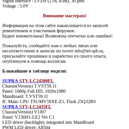
Signal Interface : LVDS (2 ch, 8-bit), 30 pins
Voltage : 5.0V
Внимание мастерам!
Информация на этом сайте накапливается из записей
ремонтников и участников форумов.
Будьте внимательны! Возможны опечатки или ошибки!
Пожалуйста, сообщайте нам о любых ляпах или
несоответствиях в записях по почте info@tel-spb.ru,
присылайте прошивки и наработки из своего опыта,
опубликуем в помощь коллегам.
Ближайшие в таблице модели:
SUPRA
STV-LC24500FL
Chassis(Version) T.VST59.11
Panel: 1080p Full HD, 1920x1080
MainBoard: T.VST59.11
IC Main: CPU TSUMV59XE-Z1, Flash 25Q32BS
SUPRA
STV-LC2435FL
Chassis(Version) V1J07
Panel: V236H1-LE2 Ver C1
LED driver (backlight): integrated into MainBoard
PWM LED driver: A8504