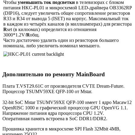
Чтобы
уменьшить ток подсветки
в телевизорах с блоком
питания HKC-PL01 и микросхемой LED-драйвера OB3362RP
(DIP16), следует увеличить общее сопротивление резисторов
R33 и R34 от вывода 5 (ISET) на корпус. Максимальный ток
в каждом из четырёх каналов (в миллиамперах) для резистора
R
set (в килоомах) определится из отношения
3000*1.2V/
R
общ.
Часто достаточно удалить один из резисторов большего
номинала, либо увеличить номинал меньшего.
Дополнительно по ремонту MainBoard
Плата T.VST29.61C от производителя CVTE Dream-Future.
Процессор TSUMV59XE QFP-100 от Mstar.
32-bit SoC Mstar TSUMV59XE QFP-100 имеет 1 ядро Macaw12
OpenRISC 1000 и графический процессор GPU OpenVG 1.1.
Напряжение питания ядра процессора CPU 1.2V.
Оперативная память встроена в SoC DDR1/DDR2.
Прошивка хранится в микросхеме SPI Flash 32Mbit 4MB,
например 25Q32.