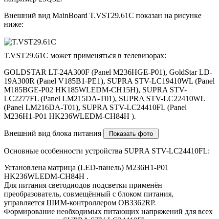
Внешний вид MainBoard T.VST29.61C показан на рисунке
ниже:
T.VST29.61C может применяться в телевизорах:
GOLDSTAR LT-24A300F (Panel M236HGE-P01), GoldStar LD-
19A300R (Panel V185B1-PE1), SUPRA STV-LC19410WL (Panel
M185BGE-P02 HK185WLEDM-CH15H), SUPRA STV-
LC2277FL (Panel LM215DA-T01), SUPRA STV-LC22410WL
(Panel LM216DA-T01), SUPRA STV-LC24410FL (Panel
M236H1-P01 HK236WLEDM-CH84H ).
Внешний вид блока питания
Основные особенности устройства SUPRA STV-LC24410FL:
Установлена матрица (LED-панель) M236H1-P01
HK236WLEDM-CH84H .
Для питания светодиодов подсветки применён
преобразователь, совмещённый с блоком питания,
управляется ШИМ-контроллером OB3362RP.
Формирование необходимых питающих напряжений для всех