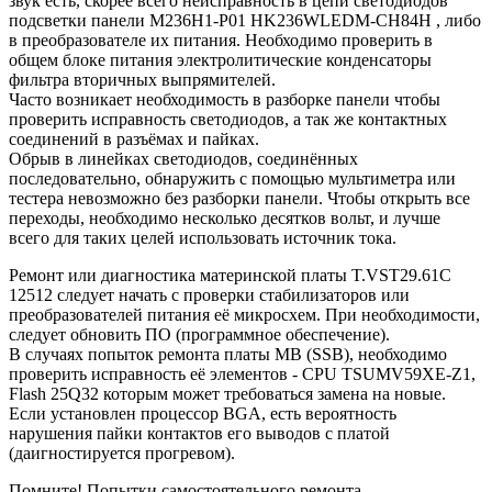
звук есть, скорее всего неисправность в цепи светодиодов
подсветки панели M236H1-P01 HK236WLEDM-CH84H , либо
в преобразователе их питания. Необходимо проверить в
общем блоке питания электролитические конденсаторы
фильтра вторичных выпрямителей.
Часто возникает необходимость в разборке панели чтобы
проверить исправность светодиодов, а так же контактных
соединений в разъёмах и пайках.
Обрыв в линейках светодиодов, соединённых
последовательно, обнаружить с помощью мультиметра или
тестера невозможно без разборки панели. Чтобы открыть все
переходы, необходимо несколько десятков вольт, и лучше
всего для таких целей использовать источник тока.
Ремонт или диагностика материнской платы T.VST29.61C
12512 следует начать с проверки стабилизаторов или
преобразователей питания её микросхем. При необходимости,
следует обновить ПО (программное обеспечение).
В случаях попыток ремонта платы MB (SSB), необходимо
проверить исправность её элементов - CPU TSUMV59XE-Z1,
Flash 25Q32 которым может требоваться замена на новые.
Если установлен процессор BGA, есть вероятность
нарушения пайки контактов его выводов с платой
(даигностируется прогревом).
Помните! Попытки самостоятельного ремонта