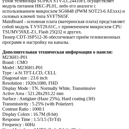
узлов телевизора SUPRA STV-LC24410FL осуществляет
модуль питания HKC-PL01, либо его аналоги c
использованием микросхем SG6848 (PWM SOT23-6 AExxx) и
силовых ключей типа SVF7N65F.
MainBoard - основная плата (материнская плата) представляет
собой модуль T.VST29.61C, с применением микросхем CPU
TSUMV59XE-Z1, Flash 25Q32 и других.
Тюнер CDT-3SP512-36 обеспечивает приём телевизионных
программ и настройку на каналы.
Дополнительная техническая информация о панели:
M236H1-P01
Brand : CMO
Model : M236H1-P01
Type : a-Si TFT-LCD, CELL
Diagonal size : 23.6 inch
Resolution : 1920x1080, FHD
Display Mode : TN, Normally White, Transmissive
Active Area : 521.28x293.22 mm
Surface : Antiglare (Haze 25%), Hard coating (3H)
Transmissivity : 5.25% (with Polarizer)
Contrast Ratio : 1000:1
Display Colors : 16.7M (8-bit)
Response Time : 1.5/3.5 (Tr/Td)
Frequency : 60Hz