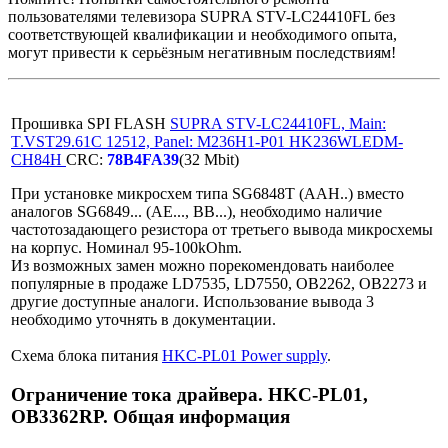
пользователями телевизора SUPRA STV-LC24410FL без
соответствующей квалификации и необходимого опыта,
могут привести к серьёзным негативным последствиям!
Прошивка SPI FLASH
SUPRA STV-LC24410FL, Main:
T.VST29.61C 12512, Panel: M236H1-P01 HK236WLEDM-
CH84H
CRC:
78B4FA39
(32 Mbit)
При установке микросхем типа SG6848T (AAH..) вместо
аналогов SG6849... (AE..., BB...), необходимо наличие
частотозадающего резистора от третьего вывода микросхемы
на корпус. Номинал 95-100kOhm.
Из возможных замен можно порекомендовать наиболее
популярные в продаже LD7535, LD7550, OB2262, OB2273 и
другие доступные аналоги. Использование вывода 3
необходимо уточнять в документации.
Схема блока питания
HKC-PL01 Power supply
.
Ограничение тока драйвера. HKC-PL01,
OB3362RP. Общая информация