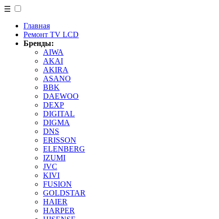
☰
Главная
Ремонт TV LCD
Бренды:
AIWA
AKAI
AKIRA
ASANO
BBK
DAEWOO
DEXP
DIGITAL
DIGMA
DNS
ERISSON
ELENBERG
IZUMI
JVC
KIVI
FUSION
GOLDSTAR
HAIER
HARPER