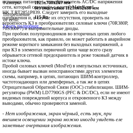
источник питания — преобразователь AC/DC напряжения
Размеры:
1125x700x267 мм
сети, который совмещён с платой MainBoard
без подставки 1125x652x88 мм
HK.T.RT2851P839. Следует замерить его выходные
Потребление
115 Вт
напряжения и, в случае их отсутствия, проверить на
от сети:
вероятность КЗ в преобразователях силовые ключи (70R380P,
Узнать подробнее...
70S360P7) и выпрямительные диоды.
При пробоях полупроводников во вторичных цепях любого
преобразователя, как правило, он может работать в аварийном
режиме короткого замыкания без выходных напряжений, а
при КЗ в элементах первичной цепи чаще всего сразу
обрывается сетевой предохранитель и реже токовый датчик в
истоке ключа.
Пробой силовых ключей (MosFet) в импульсных источниках,
иногда бывает вызван неисправностями других элементов
схемы, например, в цепях, питающих ШИМ-контроллер,
частотозадающих или демпферных, а так же в цепях
Отрицательной Обратной Связи (ООС) стабилизации. ШИМ-
регуляторы (PWM) LD7790GS (PFC & DC/DC), если не имеют
видимых повреждений корпуса и откровенного КЗ между
выводами, обычно проверяются заменой.
- Нет изображения, экран чёрный, есть звук, при
внешнем освещении экрана можно иногда увидеть еле
заметные очертания изображения.