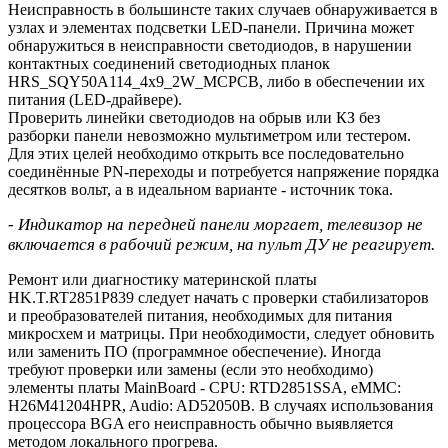
Неисправность в большинсте таких случаев обнаруживается в
узлах и элементах подсветки LED-панели. Причина может
обнаружиться в неисправности светодиодов, в нарушении
контактных соединений светодиодных планок
HRS_SQY50A114_4x9_2W_MCPCB, либо в обеспечении их
питания (LED-драйвере).
Проверить линейки светодиодов на обрыв или КЗ без
разборки панели невозможно мультиметром или тестером.
Для этих целей необходимо открыть все последовательно
соединённые PN-переходы и потребуется напряжение порядка
десятков вольт, а в идеальном варианте - источник тока.
- Индикатор на передней панели моргает, телевизор не
включается в рабочий режим, на пульт ДУ не реагирует.
Ремонт или диагностику материнской платы
HK.T.RT2851P839 следует начать с проверки стабилизаторов
и преобразователей питания, необходимых для питания
микросхем и матрицы. При необходимости, следует обновить
или заменить ПО (программное обеспечение). Иногда
требуют проверки или замены (если это необходимо)
элементы платы MainBoard - CPU: RTD2851SSA, eMMC:
H26M41204HPR, Audio: AD52050B. В случаях использования
процессора BGA его неисправность обычно выявляется
методом локального прогрева.