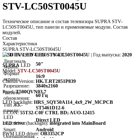
STV-LC50ST0045U
Техническое описание и состав телевизора SUPRA STV-
LC50ST0045U, тип панели и применяемые модули. Состав
модулей.
Состав
Характеристики
SUPRA STV-LC50ST0045U
LCD TV LED UHD STV-LC50ST0045U
| Год выпуска:
2020
Диагональ
50"
SUPRA
LED
экрана:
Model:
STV-LC50ST0045U
Формат
16:9
экрана:
Chassis/Version:
HK.T.RT2851P839
Разрешение:
3840x2160
Panel:
T500QVN03.7
Частота
60 Гц
обновления:
LED backlight:
HRS_SQY50A114_4x9_2W_MCPCB
Тип ЖК-
ST5461D12-6
панели:
T-CON:
55T32-C0F CTRL BD; AUO-12415
LED
Direct LED
подсветка:
LED driver (backlight):
integrated into MainBoard
Smart:
Android
PWM LED driver:
OB3352CP
Операционная