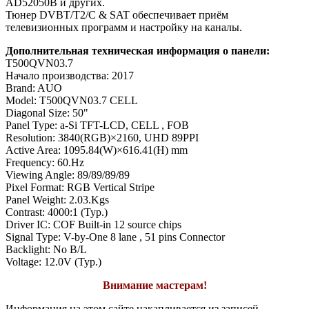
AD52050B и других.
Тюнер DVBT/T2/C & SAT обеспечивает приём
телевизионных программ и настройку на каналы.
Дополнительная техническая информация о панели:
T500QVN03.7
Начало производства: 2017
Brand: AUO
Model: T500QVN03.7 CELL
Diagonal Size: 50"
Panel Type: a-Si TFT-LCD, CELL , FOB
Resolution: 3840(RGB)×2160, UHD 89PPI
Active Area: 1095.84(W)×616.41(H) mm
Frequency: 60.Hz
Viewing Angle: 89/89/89/89
Pixel Format: RGB Vertical Stripe
Panel Weight: 2.03.Kgs
Contrast: 4000:1 (Typ.)
Driver IC: COF Built-in 12 source chips
Signal Type: V-by-One 8 lane , 51 pins Connector
Backlight: No B/L
Voltage: 12.0V (Typ.)
Внимание мастерам!
Информация на этом сайте накапливается из записей