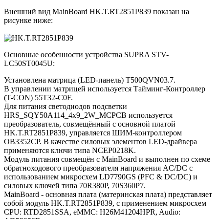
Внешний вид MainBoard HK.T.RT2851P839 показан на
рисунке ниже:
Основные особенности устройства SUPRA STV-
LC50ST0045U:
Установлена матрица (LED-панель) T500QVN03.7.
В управлении матрицей используется Тайминг-Контроллер
(T-CON) 55T32-C0F.
Для питания светодиодов подсветки
HRS_SQY50A114_4x9_2W_MCPCB используется
преобразователь, совмещённый с основной платой
HK.T.RT2851P839, управляется ШИМ-контроллером
OB3352CP. В качестве силовых элементов LED-драйвера
применяются ключи типа NCEP0218K.
Модуль питания совмещён с MainBoard и выполнен по схеме
обратноходового преобразователя напряжения AC/DC c
использованием микросхем LD7790GS (PFC & DC/DC) и
силовых ключей типа 70R380P, 70S360P7.
MainBoard - основная плата (материнская плата) представляет
собой модуль HK.T.RT2851P839, с применением микросхем
CPU: RTD2851SSA, eMMC: H26M41204HPR, Audio: