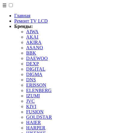
☰
Главная
Ремонт TV LCD
Бренды:
AIWA
AKAI
AKIRA
ASANO
BBK
DAEWOO
DEXP
DIGITAL
DIGMA
DNS
ERISSON
ELENBERG
IZUMI
JVC
KIVI
FUSION
GOLDSTAR
HAIER
HARPER