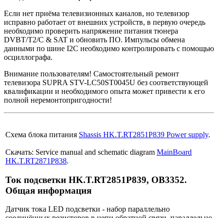
Если нет приёма телевизионных каналов, но телевизор
исправно работает от внешних устройств, в первую очередь
необходимо проверить напряжение питания тюнера
DVBT/T2/C & SAT и обновить ПО. Импульсы обмена
данными по шине I2C необходимо контролировать с помощью
осциллографа.
Внимание пользователям! Самостоятельный ремонт
телевизора SUPRA STV-LC50ST0045U без соответствующей
квалификации и необходимого опыта может привести к его
полной неремонтопригодности!
Схема блока питания
Shassis HK.T.RT2851P839 Power supply
.
Скачать: Service manual and schematic diagram
MainBoard
HK.T.RT2871P838
.
Ток подсветки HK.T.RT2851P839, OB3352.
Общая информация
Датчик тока LED подсветки - набор параллельно
соединённых резисторов в цепи обратной связи, параллельно