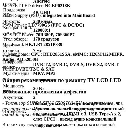
Android
система:
MOSFET LED driver:
NCEP0218K
Поддержка
4K UHD
HD:
Power Supply (PSU):
integrated into MainBoard
Яркость:
280 кд/м2
PWM Power:
LD7790GS (PFC & DC/DC)
Контрастность
120000:1
динамическая:
MOSFET Power:
70R380P, 70S360P7
Угол обзора:
178 градусов
MainBoard:
HK.T.RT2851P839
Время
отклика
7 мс
IC MainBoard:
CPU: RTD2851SSA, eMMC: H26M41204HPR,
пикселя:
Audio: AD52050B
Цифровой
DVB-T2, DVB-C, DVB-S, DVB-S2, DVB-T
тюнер:
Тuner:
DVBT/T2/C & SAT
Мультимедиа:
MKV, MP3
Общие рекомендации по ремонту TV LCD LED
Звук стерео:
стереозвук
Мощность
20 Вт
звука:
Возможные проявления дефектов
Акустика:
2
- Телевизор SUPRA STV-LC50ST0045U не включается, не
AV-вход, выход на наушники, Ethernet - RJ-
реагирует на пульт и кнопки панели управления,
45, компонентный видеовход, композитный
Интерфейс:
видеовход, вход HDMI x 3, USB Type-A x 2,
индикаторы не горят и не мигают.
слот CI/CI+, выход аудио коаксиальный
В таких случаях неисправным может оказаться основной
с подставкой