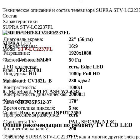
Техническое описание и состав телевизора SUPRA STV-LC2237
Состав
Характеристики
SUPRA STV-LC2237FL
LCD TV LED STV-LC2237FL
Диагональ экрана:
22" (56 см)
SUPRA
LED
Формат экрана:
16:9
Model:
STV-LC2237FL
Разрешение:
1920x1080
Chassis/Version:
V2L06
Частота обновления:
50 Гц
LED подсветка:
есть, Edge LED
Panel:
TP215FT01
Поддержка HD:
1080p Full HD
Яркость:
230 кд/м2
MainBoard:
CV182L_B
Контрастность:
1000:1
IC MainBoard:
SPI FLASH W25Q32
Контрастность динамическая:
20000:1
Угол обзора:
170°
Тuner:
CDT-3SP512-37
Время отклика пикселя:
5 мс
Control:
Вход в сервис: INPUT 2580
Прогрессивная развёртка:
есть
Стандарты TV:
PAL, SECAM, NTSC
Общие рекомендации по ремонту TV LCD LED
Количество каналов:
200
Телетекст:
есть
Телевизор SUPRA STV-LC2237FL, как и многие другие электрон