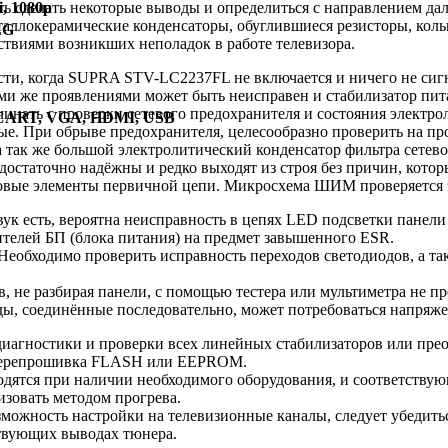
i, 1080p
ь сделать некоторые выводы и определиться с направлением да
аллокерамические конденсаторы, обуглившиеся резисторы, кольц
EG
ствиями возникших неполадок в работе телевизора.
сти, когда SUPRA STV-LC2237FL не включается и ничего не сиг
ими же проявлениями может быть неисправен и стабилизатор пит
ачинать с проверки сетевого предохранителя и состояния элект
 SCART, VGA, HDMI, USB
ые. При обрыве предохранителя, целесообразно проверить на пр
а так же большой электролитический конденсатор фильтра сетев
статочно надёжны и редко выходят из строя без причин, которы
овые элементы первичной цепи. Микросхема ШИМ проверяется з
ук есть, вероятна неисправность в цепях LED подсветки панел
телей БП (блока питания) на предмет завышенного ESR.
 Необходимо проверить исправность переходов светодиодов, а т
, не разбирая панели, с помощью тестера или мультиметра не п
ды, соединённые последовательно, может потребоваться напряжен
иагностики и проверки всех линейных стабилизаторов или прео
- перепрошивка FLASH или EEPROM.
ятся при наличии необходимого оборудования, и соответствующ
зовать методом прогрева.
зможность настройки на телевизионные каналы, следует убедит
ствующих выводах тюнера.