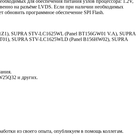
еобходимых для обеспечения питания узлов процессора: 1.2V,
ственно на разъёме LVDS. Если при наличии необходимых
т обновить программное обеспечение SPI Flash.
B1Z1), SUPRA STV-LC1625WL (Panel BT156GW01 V.A), SUPRA
FT01), SUPRA STV-LC1625WLD (Panel B156HW02), SUPRA
ания.
W25Q32 и других.
работки из своего опыта, опубликуем в помощь коллегам.