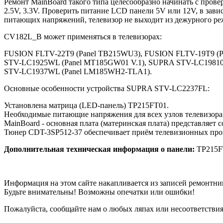
Ремонт MainBoard такого типа целесообразно начинать с прове
2.5V, 3.3V. Проверить питание LCD панели 5V или 12V, в зав
питающих напряжений, телевизор не выходит из дежурного режи
CV182L_B может применяться в телевизорах:
FUSION FLTV-22T9 (Panel TB215WU3), FUSION FLTV-19T9 (
STV-LC1925WL (Panel MT185GW01 V.1), SUPRA STV-LC19810
STV-LC1937WL (Panel LM185WH2-TLA1).
Основные особенности устройства SUPRA STV-LC2237FL:
Установлена матрица (LED-панель) TP215FT01.
Необходимые питающие напряжения для всех узлов телевизор
MainBoard - основная плата (материнская плата) представля
Тюнер CDT-3SP512-37 обеспечивает приём телевизионных прог
Дополнительная техническая информация о панели:
TP215F
Информация на этом сайте накапливается из записей ремонтни
Будьте внимательны! Возможны опечатки или ошибки!
Пожалуйста, сообщайте нам о любых ляпах или несоответствиях