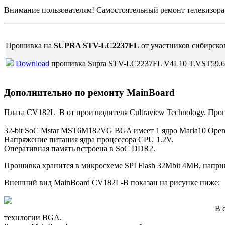
Внимание пользователям! Самостоятельный ремонт телевизор
Прошивка на
SUPRA STV-LC2237FL
от участников сибирско
Download
прошивка Supra STV-LC2237FL V4L10 T.VST59.
Дополнительно по ремонту MainBoard
Плата CV182L_B от производителя Cultraview Technology. Пр
32-bit SoC Mstar MST6M182VG BGA имеет 1 ядро Maria10 Ope
Напряжение питания ядра процессора CPU 1.2V.
Оперативная память встроена в SoC DDR2.
Прошивка хранится в микросхеме SPI Flash 32Mbit 4MB, напр
Внешний вид MainBoard CV182L-B показан на рисунке ниже:
В 
технлогии BGA.