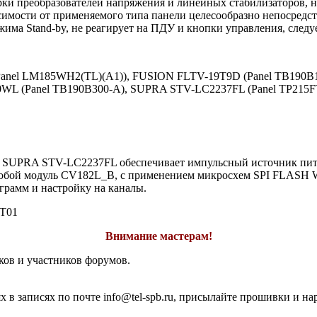
рки преобразователей напряжения и линейных стабилизаторов, н
исимости от применяемого типа панели целесообразно непосред
ма Stand-by, не реагирует на ПДУ и кнопки управления, следуе
Panel LM185WH2(TL)(A1)), FUSION FLTV-19T9D (Panel TB190
WL (Panel TB190B300-A), SUPRA STV-LC2237FL (Panel TP215
а SUPRA STV-LC2237FL обеспечивает импульсный источник пит
ет собой модуль CV182L_B, с применением микросхем SPI FLASH 
рамм и настройку на каналы.
T01
Внимание мастерам!
ков и участников форумов.
 в записях по почте info@tel-spb.ru, присылайте прошивки и на