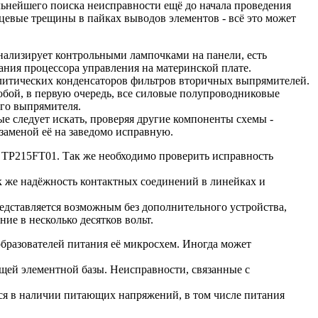
льнейшего поиска неисправности ещё до начала проведения
евые трещины в пайках выводов элементов - всё это может
нализирует контрольными лампочками на панели, есть
ания процессора управления на материнской плате.
ролитических конденсаторов фильтров вторичных выпрямителей.
обой, в первую очередь, все силовые полупроводниковые
ого выпрямителя.
е следует искать, проверяя другие компоненты схемы -
аменой её на заведомо исправную.
и TP215FT01. Так же необходимо проверить исправность
ак же надёжность контактных соединений в линейках и
редставляется возможным без дополнительного устройства,
ие в несколько десятков вольт.
бразователей питания её микросхем. Иногда может
ей элементной базы. Неисправности, связанные с
ься в наличии питающих напряжений, в том числе питания