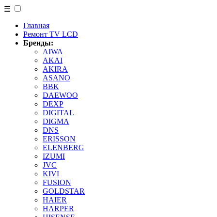
☰
Главная
Ремонт TV LCD
Бренды:
AIWA
AKAI
AKIRA
ASANO
BBK
DAEWOO
DEXP
DIGITAL
DIGMA
DNS
ERISSON
ELENBERG
IZUMI
JVC
KIVI
FUSION
GOLDSTAR
HAIER
HARPER