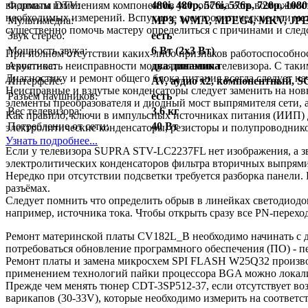
Форматы DTV:
480i, 480p, 576i, 576p, 720p, 1080
видимым изменениям компонентов устройства есть возможност
необходимых измерений. Вспухшие электролитические или мет
Мультимедиа:
MP3, WMA, MPEG4, MKV, JP
существенно помочь мастеру определиться с причинами и след
Звук стерео:
есть
Мощность звука:
6 Вт (2х3 Вт)
При полном отсутствии каких-либо признаков работоспособно
Акустика:
два динамика
вероятность неисправности модуля питания телевизора. С так
Диагностику и ремонт общего блока питания всегда следует н
Интерфейс:
AV, аудио x2, компонентный,
Неисправные и вздутые конденсаторы следует заменить на нов
Разъём наушников:
есть
элементы преобразователя и диодный мост выпрямителя сети, 
Вес телевизора:
3.6 кг
Как правило, ключи в импульсных источниках питания (ИИП) до
Потребление от сети:
40 Вт
электролитические конденсаторы, резисторы и полупроводник
Узнать подробнее...
Если у телевизора SUPRA STV-LC2237FL нет изображения, а зв
электролитических конденсаторов фильтра вторичных выпрями
Нередко при отсутствии подсветки требуется разборка панели.
разъёмах.
Следует помнить что определить обрыв в линейках светодиодов
например, источника тока. Чтобы открыть сразу все PN-перехо
Ремонт материнской платы CV182L_B необходимо начинать с д
потребоваться обновление программного обеспечения (ПО) 
Ремонт платы и замена микросхем SPI FLASH W25Q32 производ
применением технологий пайки процессора BGA можно локали
Прежде чем менять тюнер CDT-3SP512-37, если отсутствует во
варикапов (30-33V), которые необходимо измерить на соответ