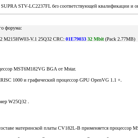
а SUPRA STV-LC2237FL без соответствующей квалификации и оп
го форума:
62 M215HW03-V.1 25Q32 CRC:
01E79033
32 Mbit
(Pack 2.77MB)
оцессор MST6M182VG BGA от Mstar.
nRISC 1000 и графический процессор GPU OpenVG 1.1 +.
имер W25Q32 .
составе материнской платы CV182L-B применяется процессор 