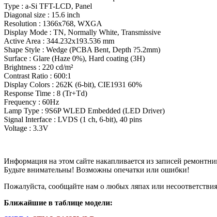
Type : a-Si TFT-LCD, Panel
Diagonal size : 15.6 inch
Resolution : 1366x768, WXGA
Display Mode : TN, Normally White, Transmissive
Active Area : 344.232x193.536 mm
Shape Style : Wedge (PCBA Bent, Depth ?5.2mm)
Surface : Glare (Haze 0%), Hard coating (3H)
Brightness : 220 cd/m²
Contrast Ratio : 600:1
Display Colors : 262K (6-bit), CIE1931 60%
Response Time : 8 (Tr+Td)
Frequency : 60Hz
Lamp Type : 9S6P WLED Embedded (LED Driver)
Signal Interface : LVDS (1 ch, 6-bit), 40 pins
Voltage : 3.3V
Информация на этом сайте накапливается из записей ремонтни
Будьте внимательны! Возможны опечатки или ошибки!
Пожалуйста, сообщайте нам о любых ляпах или несоответствиях
Ближайшие в таблице модели: