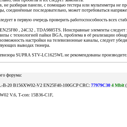
, не разбирая панели, с помощью тестера или мультиметра не п
ды, соединённые последовательно, может потребоваться напряжен
следует в первую очередь проверить работоспособность всех ста
EN25F80 , 24C32 , TDA9885TS. Неисправные элементы следует 
чипы с технологией пайки BGA, проблема в её реализации обна
озможность настройки на телевизионные каналы, следует убеди
ствующих выводах тюнера.
левизора SUPRA STV-LC1625WL не рекомендованы производителе
ого форума:
L-B-20 B156XW02-V2 EN25F40-100GCP CRC:
77979C30
4 Mbit
(
02 V.6, T-con: 15B36-C1F,