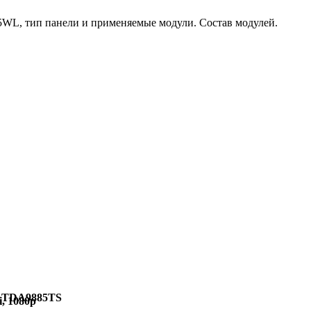
WL, тип панели и применяемые модули. Состав модулей.
: TDA9885TS
i, 1080p