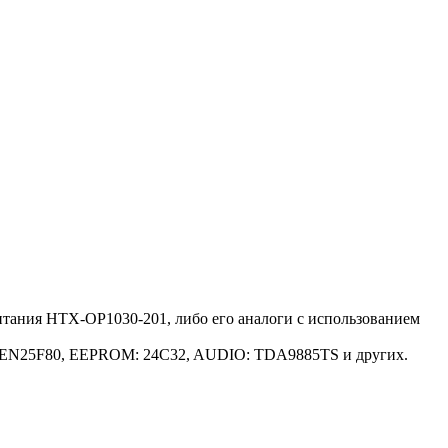
ания HTX-OP1030-201, либо его аналоги c использованием
ash: EN25F80, EEPROM: 24C32, AUDIO: TDA9885TS и других.