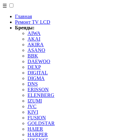
☰
Главная
Ремонт TV LCD
Бренды:
AIWA
AKAI
AKIRA
ASANO
BBK
DAEWOO
DEXP
DIGITAL
DIGMA
DNS
ERISSON
ELENBERG
IZUMI
JVC
KIVI
FUSION
GOLDSTAR
HAIER
HARPER