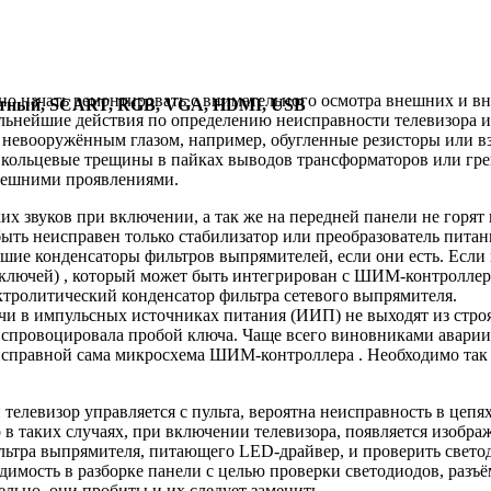
но начать ремонтировать с внимательного осмотра внешних и в
нентный, SCART, RGB, VGA, HDMI, USB
льнейшие действия по определению неисправности телевизора и
 невооружённым глазом, например, обугленные резисторы или в
 кольцевые трещины в пайках выводов трансформаторов или гр
нешними проявлениями.
х звуков при включении, а так же на передней панели не горят 
ыть неисправен только стабилизатор или преобразователь питан
ие конденсаторы фильтров выпрямителей, если они есть. Если в
ключей) , который может быть интегрирован с ШИМ-контроллеро
ктролитический конденсатор фильтра сетевого выпрямителя.
и в импульсных источниках питания (ИИП) не выходят из строя п
 и спровоцировала пробой ключа. Чаще всего виновниками авар
исправной сама микросхема ШИМ-контроллера . Необходимо так
телевизор управляется с пульта, вероятна неисправность в це
 в таких случаях, при включении телевизора, появляется изобра
ильтра выпрямителя, питающего LED-драйвер, и проверить свет
димость в разборке панели с целью проверки светодиодов, разъ
ельно, они пробиты и их следует заменить.