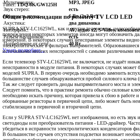
Мультимедиа:
MP3, JPEG
Тuner:
TDQ-6K/GW125H
Звук стерео:
есть
Общие рекомендации по ремонту TV LCD LED
Мощность звука:
6 Вт (2х3 Вт)
Акустика:
два динамика
SUPRA STV-LC1625WL, как и другие телевизоры, целесообраз
Интерфейс:
AV, аудио x2, S-Video, компо
повреждения некоторых элементов иногда могут обозначить да
Разъём наушников:
есть
измерений. В некоторых случаях неисправные элементы видно
Потребление от сети:
40 Вт
электролитические в фильтрах выпрямителей. Образовавшиеся
Узнать подробнее...
источниками многих неисправностей с самыми различными в
Если телевизор STV-LC1625WL не включается, не издаёт никаки
неисправности в модуле питания. В некоторых случаях может б
моделей SUPRA. В первую очередь необходимо заменить вспухш
большинстве случаев обнаруживается пробой силового ключа (
Так же следует проверить диоды выпрямительного моста и эле
Следует помнить, что в практике ремонта обычно силовые ключ
необходимо искать причину, которая привела к сбою в работе
оборванные резисторы в первичной цепи, либо может быть не
стабилизации в первичной и вторичной цепи.
Если у SUPRA STV-LC1625WL нет изображения, но есть звук и 
светодиоды или преобразователь питания - LED-драйвер. Часто
убедиться в исправности электролитических конденсаторов ф
В большинстве случаев отсутствия подсветки возникает необхо
линейке не работает один или несколько светодиодов, следоват