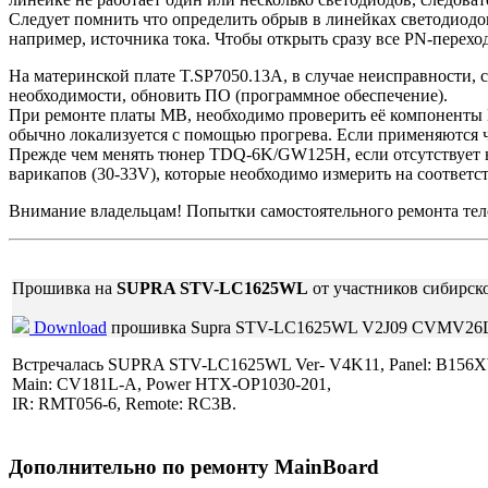
Следует помнить что определить обрыв в линейках светодиодов
например, источника тока. Чтобы открыть сразу все PN-перехо
На материнской плате T.SP7050.13A, в случае неисправности, 
необходимости, обновить ПО (программное обеспечение).
При ремонте платы MB, необходимо проверить её компоненты 
обычно локализуется с помощью прогрева. Если применяются 
Прежде чем менять тюнер TDQ-6K/GW125H, если отсутствует в
варикапов (30-33V), которые необходимо измерить на соответ
Внимание владельцам! Попытки самостоятельного ремонта те
Прошивка на
SUPRA STV-LC1625WL
от участников сибирск
Download
прошивка Supra STV-LC1625WL V2J09 CVMV26
Встречалась SUPRA STV-LC1625WL Ver- V4K11, Panel: B156XW
Main: CV181L-A, Power HTX-OP1030-201,
IR: RMT056-6, Remote: RC3B.
Дополнительно по ремонту MainBoard