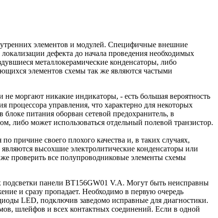
нутренних элементов и модулей. Специфичные внешние
 локализации дефекта до начала проведения необходимых
здувшиеся металлокерамические конденсаторы, либо
еющихся элементов схемы так же являются частыми
и не моргают никакие индикаторы, - есть большая вероятность
ия процессора управления, что характерно для некоторых
 блоке питания оборван сетевой предохранитель, в
м, либо может использоваться отдельный полевой транзистор.
о причине своего плохого качества и, в таких случаях,
ии являются высохшие электролитические конденсаторы или
 же проверить все полупроводниковые элементы схемы
пях подсветки панели BT156GW01 V.A. Могут быть неисправны
жение и сразу пропадает. Необходимо в первую очередь
одиоды LED, подключив заведомо исправные для диагностики.
ёмов, шлейфов и всех контактных соединений. Если в одной