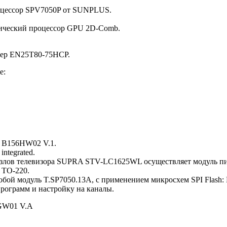
роцессор SPV7050P от SUNPLUS.
фический процессор GPU 2D-Comb.
мер EN25T80-75HCP.
е:
: B156HW02 V.1.
ntegrated.
лов телевизора SUPRA STV-LC1625WL осуществляет модуль пит
 TO-220.
т собой модуль T.SP7050.13A, с применением микросхем SPI Fl
ограмм и настройку на каналы.
W01 V.A