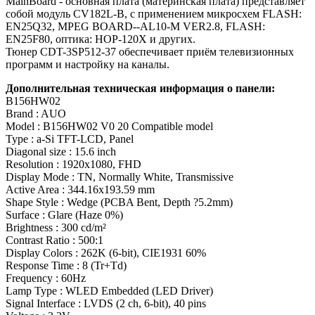
MainBoard - основная плата (материнская плата) представляет
собой модуль CV182L-B, с применением микросхем FLASH:
EN25Q32, MPEG BOARD--AL10-M VER2.8, FLASH:
EN25F80, оптика: HOP-120X и других.
Тюнер CDT-3SP512-37 обеспечивает приём телевизионных
программ и настройку на каналы.
Дополнительная техническая информация о панели:
B156HW02
Brand : AUO
Model : B156HW02 V0 20 Compatible model
Type : a-Si TFT-LCD, Panel
Diagonal size : 15.6 inch
Resolution : 1920x1080, FHD
Display Mode : TN, Normally White, Transmissive
Active Area : 344.16x193.59 mm
Shape Style : Wedge (PCBA Bent, Depth ?5.2mm)
Surface : Glare (Haze 0%)
Brightness : 300 cd/m²
Contrast Ratio : 500:1
Display Colors : 262K (6-bit), CIE1931 60%
Response Time : 8 (Tr+Td)
Frequency : 60Hz
Lamp Type : WLED Embedded (LED Driver)
Signal Interface : LVDS (2 ch, 6-bit), 40 pins