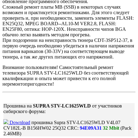
обновление программного обеспечения.
Сложный ремонт платы MB (SSB) в некоторых случаях
возможен и практикуется ремонтниками. Для этого следует
проверить и, при необходимости, заменить элементы FLASH:
EN25Q32, MPEG BOARD--AL10-M VER2.8, FLASH:
EN25F80, оптика: HOP-120X. Неисправности чипов BGA
обычно легко выявить методом прогрева.
При подозрении на неисправность тюнера CDT-3SP512-37, в
первую очередь необходимо убедиться в наличии напряжения
питания варикапов (30-33V) на соответствующем выводе
тюнера, а так же других питающих его напряжений.
Внимание пользователям! Самостоятельный ремонт
телевизора SUPRA STV-LC1625WLD без соответствующей
квалификации и опыта может привести к его полной
неремонтопригодности!
Прошивка на
SUPRA STV-LC1625WLD
от участников
сибирского форума:
Download
прошивка Supra STV-LC1625WLD V4L07
CV182L-B B156HW02 25Q32 CRC:
94E09A31
32 Mbit
(Pack
2.46MB)