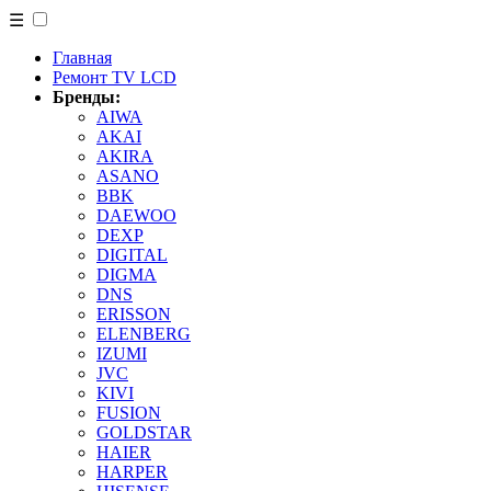
☰
Главная
Ремонт TV LCD
Бренды:
AIWA
AKAI
AKIRA
ASANO
BBK
DAEWOO
DEXP
DIGITAL
DIGMA
DNS
ERISSON
ELENBERG
IZUMI
JVC
KIVI
FUSION
GOLDSTAR
HAIER
HARPER