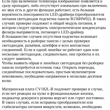
Если при включении телевизора изображение появляется и
сразу пропадает, либо отсутствует изначально при включении,
но звук есть и другие функции работают, есть большая
вероятность неисправности LED-драйвера (преобразователя
питания светодиодов подсветки панели B156HW02). В таких
случаях проверке подлежит и общий модуль питания, в
котором следует проверить электролитические конденсаторы
фильтра выпрямителя, питающего LED-драйвер.
В большинстве случаев отсутствия подсветки возникает
необходимость в разборке панели с целью проверки
светодиодов, разъёмов, шлейфов и всех контактных
соединений. Если в одной линейке не работает один или
несколько светодиодов, следовательно, они пробиты и их
следует заменить.
Чтобы выявить обрыв в линейках светодиодов без разборки
панели потребуется источник тока. Открыть переходы,
соединённые последовательно, простым мультиметром
невозможно, необходимо напряжения в несколько десятков
вольт.
Материнская плата CV182L-B подлежит проверке в случае,
если нет реакции на пульт и функциональные кнопки,
индикатор дежурного режима моргает или горит постоянно.
В таких случаях, если исправны преобразователи или
стабилизаторы питания микросхем, возможно, необходимо