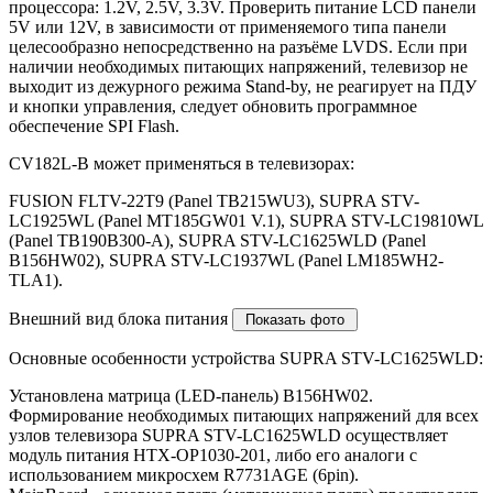
процессора: 1.2V, 2.5V, 3.3V. Проверить питание LCD панели
5V или 12V, в зависимости от применяемого типа панели
целесообразно непосредственно на разъёме LVDS. Если при
наличии необходимых питающих напряжений, телевизор не
выходит из дежурного режима Stand-by, не реагирует на ПДУ
и кнопки управления, следует обновить программное
обеспечение SPI Flash.
CV182L-B может применяться в телевизорах:
FUSION FLTV-22T9 (Panel TB215WU3), SUPRA STV-
LC1925WL (Panel MT185GW01 V.1), SUPRA STV-LC19810WL
(Panel TB190B300-A), SUPRA STV-LC1625WLD (Panel
B156HW02), SUPRA STV-LC1937WL (Panel LM185WH2-
TLA1).
Внешний вид блока питания
Основные особенности устройства SUPRA STV-LC1625WLD:
Установлена матрица (LED-панель) B156HW02.
Формирование необходимых питающих напряжений для всех
узлов телевизора SUPRA STV-LC1625WLD осуществляет
модуль питания HTX-OP1030-201, либо его аналоги c
использованием микросхем R7731AGE (6pin).