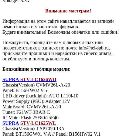
Voltage : 3.3V
Внимание мастерам!
Информация на этом сайте накапливается из записей
ремонтников и участников форумов.
Будьте внимательны! Возможны опечатки или ошибки!
Пожалуйста, сообщайте нам о любых ляпах или
несоответствиях в записях по почте info@tel-spb.ru,
присылайте прошивки и наработки из своего опыта,
опубликуем в помощь коллегам.
Ближайшие в таблице модели:
SUPRA
STV-LC1626WD
Chassis(Version) CVMV26L-A-20
Panel: B156HW02 V.5
LED driver (backlight): AUO L110l-10
Power Supply (PSU): Adapter 12V
MainBoard: CVMV26L-A-20
Тuner: F21WT-3BAR-E
IC Main: Flash 25F80/25F40
SUPRA
STV-LC1625WL
Chassis(Version) T.SP7050.13A
Panel: BT156GW01 V.A // Panel: B156HW02 V.1