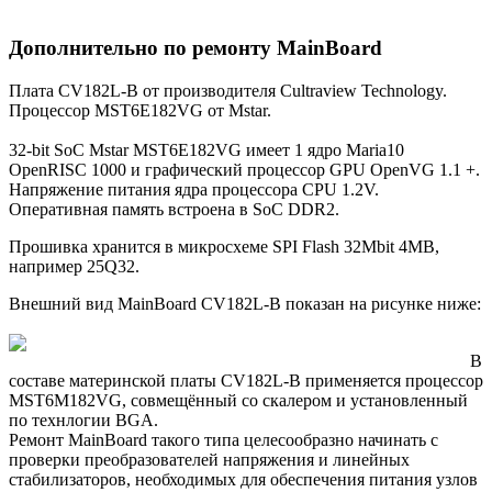
Дополнительно по ремонту MainBoard
Плата CV182L-B от производителя Cultraview Technology.
Процессор MST6E182VG от Mstar.
32-bit SoC Mstar MST6E182VG имеет 1 ядро Maria10
OpenRISC 1000 и графический процессор GPU OpenVG 1.1 +.
Напряжение питания ядра процессора CPU 1.2V.
Оперативная память встроена в SoC DDR2.
Прошивка хранится в микросхеме SPI Flash 32Mbit 4MB,
например 25Q32.
Внешний вид MainBoard CV182L-B показан на рисунке ниже:
В
составе материнской платы CV182L-B применяется процессор
MST6M182VG, совмещённый со скалером и установленный
по технлогии BGA.
Ремонт MainBoard такого типа целесообразно начинать с
проверки преобразователей напряжения и линейных
стабилизаторов, необходимых для обеспечения питания узлов