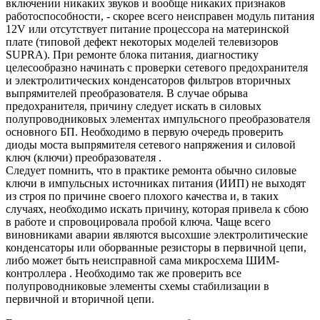
включении никаких звуков и вообще никаких признаков
работоспособности, - скорее всего неисправен модуль питания
12V или отсутствует питание процессора на материнской
плате (типовой дефект некоторых моделей телевизоров
SUPRA). При ремонте блока питания, диагностику
целесообразно начинать с проверки сетевого предохранителя
и электролитических конденсаторов фильтров вторичных
выпрямителей преобразователя. В случае обрыва
предохранителя, причину следует искать в силовых
полупроводниковых элементах импульсного преобразователя
основного БП. Необходимо в первую очередь проверить
диоды моста выпрямителя сетевого напряжения и силовой
ключ (ключи) преобразователя .
Следует помнить, что в практике ремонта обычно силовые
ключи в импульсных источниках питания (ИИП) не выходят
из строя по причине своего плохого качества и, в таких
случаях, необходимо искать причину, которая привела к сбою
в работе и спровоцировала пробой ключа. Чаще всего
виновниками аварии являются высохшие электролитические
конденсаторы или оборванные резисторы в первичной цепи,
либо может быть неисправной сама микросхема ШИМ-
контроллера . Необходимо так же проверить все
полупроводниковые элементы схемы стабилизации в
первичной и вторичной цепи.