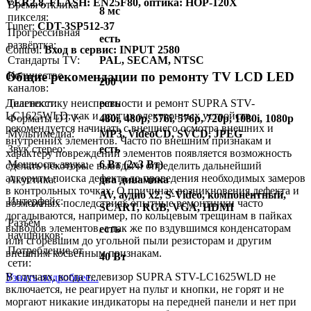
VER2.8, FLASH: EN25F80, оптика: HOP-120X
Время отклика
8 мс
пикселя:
Тuner:
CDT-3SP512-37
Прогрессивная
есть
развёртка:
Control:
Вход в сервис: INPUT 2580
Стандарты TV:
PAL, SECAM, NTSC
Общие рекомендации по ремонту TV LCD LED
Количество
200
каналов:
Телетекст:
есть
Диагностику неисправности и ремонт SUPRA STV-
LC1625WLD, как и других электронных устройств,
Форматы DTV:
480i, 480p, 576i, 576p, 720p, 1080i, 1080p
рекомендуется начинать с внешнего осмотра внешних и
Мультимедиа:
MP3, VideoCD, SVCD, JPEG
внутренних элементов. Часто по внешним признакам и
Звук стерео:
есть
характеру повреждений элементов появляется возможность
Мощность звука:
6 Вт (2х3 Вт)
сделать некоторые выводы и определить дальнейший
алгоритм поиска дефекта до проведения необходимых замеров
Акустика:
два динамика
в контрольных точках. О причинах возникновения дефекта и
AV, аудио x2, S-Video, компонентный,
Интерфейс:
возможных последствиях опытные ремонтники часто
SCART, RGB, VGA, HDMI
догадываются, например, по кольцевым трещинам в пайках
Разъём
выводов элементов, а так же по вздувшимся конденсаторам
есть
наушников:
или сгоревшим до угольной пыли резисторам и другим
Потребление от
внешним косвенным признакам.
40 Вт
сети:
В случаях, когда телевизор SUPRA STV-LC1625WLD не
Узнать подробнее...
включается, не реагирует на пульт и кнопки, не горят и не
моргают никакие индикаторы на передней панели и нет при