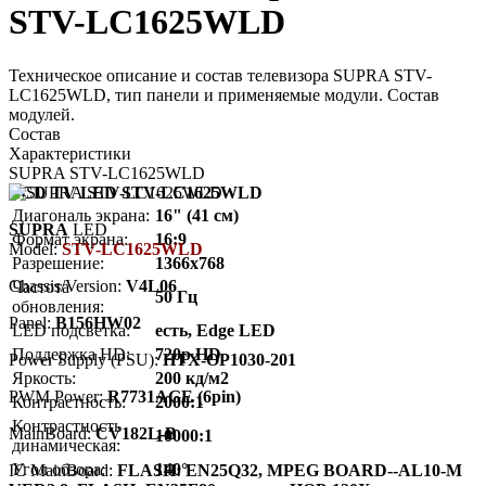
STV-LC1625WLD
Техническое описание и состав телевизора SUPRA STV-
LC1625WLD, тип панели и применяемые модули. Состав
модулей.
Состав
Характеристики
SUPRA STV-LC1625WLD
LCD TV LED STV-LC1625WLD
Диагональ экрана:
16" (41 см)
SUPRA
LED
Формат экрана:
16:9
Model:
STV-LC1625WLD
Разрешение:
1366x768
Chassis/Version:
V4L06
Частота
50 Гц
обновления:
Panel:
B156HW02
LED подсветка:
есть, Edge LED
Поддержка HD:
720p HD
Power Supply (PSU):
HTX-OP1030-201
Яркость:
200 кд/м2
PWM Power:
R7731AGE (6pin)
Контрастность:
2000:1
Контрастность
MainBoard:
CV182L-B
10000:1
динамическая:
Угол обзора:
140°
IC MainBoard:
FLASH: EN25Q32, MPEG BOARD--AL10-M