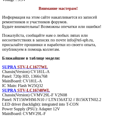
Внимание мастерам!
Информация на этом сайте накапливается из записей
ремонтников и участников форумов.
Будьте внимательны! Возможны опечатки или ошибки!
Пожалуйста, сообщайте нам о любых ляпах или
несоответствиях в записях по почте info@tel-spb.ru,
присылайте прошивки и наработки из своего опыта,
опубликуем в помощь коллегам.
Ближайшие в таблице модели:
SUPRA
STV-LC1677WL
Chassis(Version) CV181L-A
Panel: 720p HD, 1366x768
MainBoard: CV181L-A
IC Main: Flash W25Q32
SUPRA
STV-LC16740WL
Chassis(Version) CVMV29L-F V2N08
Panel: NT156WHM-N10 // LTN156AT32 // B156XTN02.2
LED driver (backlight): integrated into T-CON
Power Supply (PSU): Adapter 12V
MainBoard: CVMV29L-F