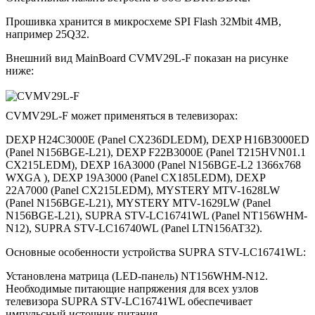
Прошивка хранится в микросхеме SPI Flash 32Mbit 4MB,
например 25Q32.
Внешний вид MainBoard CVMV29L-F показан на рисунке
ниже:
CVMV29L-F может применяться в телевизорах:
DEXP H24C3000E (Panel CX236DLEDM), DEXP H16B3000ED
(Panel N156BGE-L21), DEXP F22B3000E (Panel T215HVN01.1
CX215LEDM), DEXP 16A3000 (Panel N156BGE-L2 1366x768
WXGA ), DEXP 19A3000 (Panel CX185LEDM), DEXP
22A7000 (Panel CX215LEDM), MYSTERY MTV-1628LW
(Panel N156BGE-L21), MYSTERY MTV-1629LW (Panel
N156BGE-L21), SUPRA STV-LC16741WL (Panel NT156WHM-
N12), SUPRA STV-LC16740WL (Panel LTN156AT32).
Основные особенности устройства SUPRA STV-LC16741WL:
Установлена матрица (LED-панель) NT156WHM-N12.
Необходимые питающие напряжения для всех узлов
телевизора SUPRA STV-LC16741WL обеспечивает
импульсный источник питания.