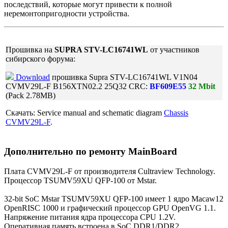
последствий, которые могут привести к полной
неремонтопригодности устройства.
Прошивка на
SUPRA STV-LC16741WL
от участников
сибирского форума:
Download
прошивка Supra STV-LC16741WL V1N04
CVMV29L-F B156XTN02.2 25Q32 CRC:
BF609E55
32 Mbit
(Pack 2.78MB)
Cкачать: Service manual and schematic diagram
Chassis
CVMV29L-F
.
Дополнительно по ремонту MainBoard
Плата CVMV29L-F от производителя Cultraview Technology.
Процессор TSUMV59XU QFP-100 от Mstar.
32-bit SoC Mstar TSUMV59XU QFP-100 имеет 1 ядро Macaw12
OpenRISC 1000 и графический процессор GPU OpenVG 1.1.
Напряжение питания ядра процессора CPU 1.2V.
Оперативная память встроена в SoC DDR1/DDR2.