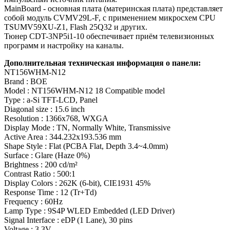
MainBoard - основная плата (материнская плата) представляет
собой модуль CVMV29L-F, с применением микросхем CPU
TSUMV59XU-Z1, Flash 25Q32 и других.
Тюнер CDT-3NP5i1-10 обеспечивает приём телевизионных
программ и настройку на каналы.
Дополнительная техническая информация о панели:
NT156WHM-N12
Brand : BOE
Model : NT156WHM-N12 18 Compatible model
Type : a-Si TFT-LCD, Panel
Diagonal size : 15.6 inch
Resolution : 1366x768, WXGA
Display Mode : TN, Normally White, Transmissive
Active Area : 344.232x193.536 mm
Shape Style : Flat (PCBA Flat, Depth 3.4~4.0mm)
Surface : Glare (Haze 0%)
Brightness : 200 cd/m²
Contrast Ratio : 500:1
Display Colors : 262K (6-bit), CIE1931 45%
Response Time : 12 (Tr+Td)
Frequency : 60Hz
Lamp Type : 9S4P WLED Embedded (LED Driver)
Signal Interface : eDP (1 Lane), 30 pins
Voltage : 3.3V