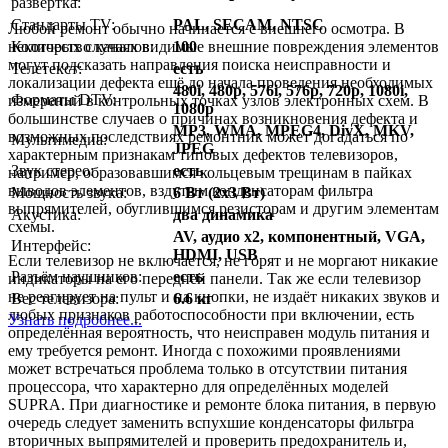
развёртка:
Стандарты TV:
PAL, SECAM, NTSC
Любой ремонт обычно начинается с внешнего осмотра. В
Количество каналов:
100
некоторых случаях видимые внешние повреждения элементов
могут подсказать направления поиска неисправности и
Телетекст:
есть
локализации дефекта ещё до начала проведения необходимых
480i, 480p, 576i, 576p, 720p, 1080i,
Форматы DTV:
измерений в контрольных точках узлов электронных схем. В
1080p
большинстве случаев о причинах возникновения дефекта и
MP3, WMA, MPEG4, DivX, MKV,
возможных последствиях ремонтник может догадаться по
Мультимедиа:
JPEG
характерным признакам типовых дефектов телевизоров,
Звук стерео:
есть
например, образовавшимся кольцевым трещинам в пайках
выводов элементов, вздутым конденсаторам фильтра
Мощность звука:
6 Вт (2x3 Вт)
выпрямителей, обуглившимся резисторам и другим элементам
Акустика:
два динамика
схемы.
AV, аудио x2, компонентный, VGA,
Интерфейс:
HDMI, USB
Если телевизор не включается, не горят и не моргают никакие
Разъём наушников:
есть
индикаторы на его передней панели. Так же если телевизор
не реагирует на пульт и на кнопки, не издаёт никаких звуков и
Вес телевизора:
6.6 кг
любых признаков работоспособности при включении, есть
Узнать подробнее...
определённая вероятность, что неисправен модуль питания и
ему требуется ремонт. Иногда с похожими проявлениями
может встречаться проблема только в отсутствии питания
процессора, что характерно для определённых моделей
SUPRA. При диагностике и ремонте блока питания, в первую
очередь следует заменить вспухшие конденсаторы фильтра
вторичных выпрямителей и проверить предохранитель и,