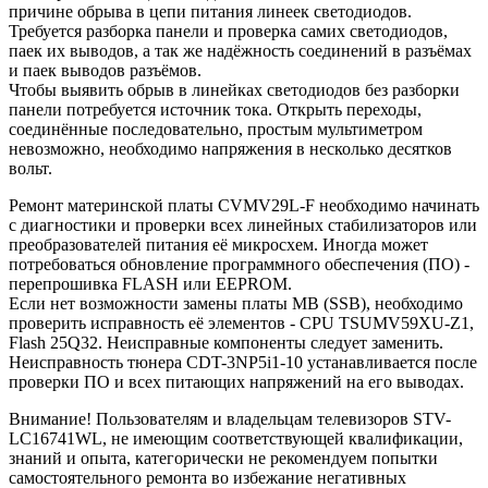
причине обрыва в цепи питания линеек светодиодов.
Требуется разборка панели и проверка самих светодиодов,
паек их выводов, а так же надёжность соединений в разъёмах
и паек выводов разъёмов.
Чтобы выявить обрыв в линейках светодиодов без разборки
панели потребуется источник тока. Открыть переходы,
соединённые последовательно, простым мультиметром
невозможно, необходимо напряжения в несколько десятков
вольт.
Ремонт материнской платы CVMV29L-F необходимо начинать
с диагностики и проверки всех линейных стабилизаторов или
преобразователей питания её микросхем. Иногда может
потребоваться обновление программного обеспечения (ПО) -
перепрошивка FLASH или EEPROM.
Если нет возможности замены платы MB (SSB), необходимо
проверить исправность её элементов - CPU TSUMV59XU-Z1,
Flash 25Q32. Неисправные компоненты следует заменить.
Неисправность тюнера CDT-3NP5i1-10 устанавливается после
проверки ПО и всех питающих напряжений на его выводах.
Внимание! Пользователям и владельцам телевизоров STV-
LC16741WL, не имеющим соответствующей квалификации,
знаний и опыта, категорически не рекомендуем попытки
самостоятельного ремонта во избежаниe негативных