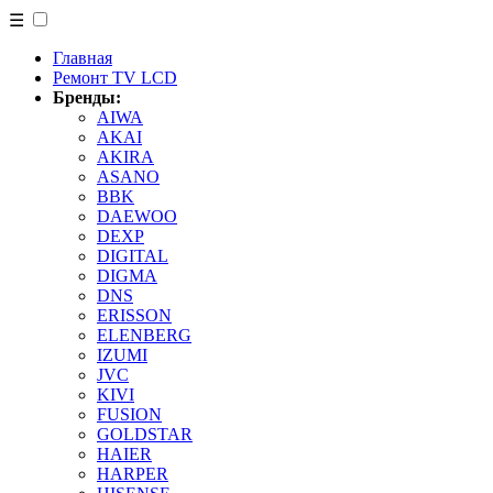
☰
Главная
Ремонт TV LCD
Бренды:
AIWA
AKAI
AKIRA
ASANO
BBK
DAEWOO
DEXP
DIGITAL
DIGMA
DNS
ERISSON
ELENBERG
IZUMI
JVC
KIVI
FUSION
GOLDSTAR
HAIER
HARPER