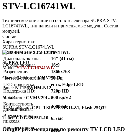
STV-LC16741WL
Техническое описание и состав телевизора SUPRA STV-
LC16741WL, тип панели и применяемые модули. Состав
модулей.
Состав
Характеристики
SUPRA STV-LC16741WL
LCD TV LED STV-LC16741WL
Диагональ экрана:
16" (41 см)
SUPRA
LED
Формат экрана:
16:9
Model:
STV-LC16741WL
Разрешение:
1366x768
Chassis/Version:
CVMV29L-F
Частота обновления:
50 Гц
LED подсветка:
есть, Edge LED
Panel:
NT156WHM-N12
Поддержка HD:
720p HD
Яркость:
200 кд/м2
MainBoard:
CVMV29L-F
Контрастность
40000:1
IC MainBoard:
CPU TSUMV59XU-Z1, Flash 25Q32
динамическая:
Время отклика
Тuner:
CDT-3NP5i1-10
6.5 мс
пикселя:
Прогрессивная
Общие рекомендации по ремонту TV LCD LED
есть