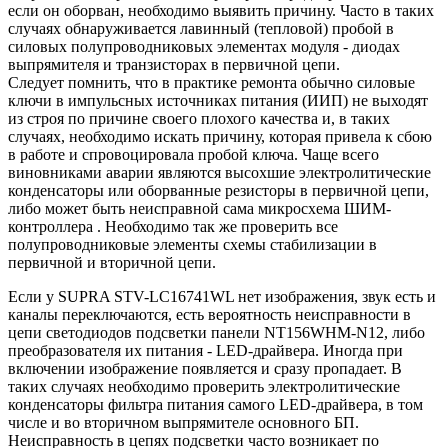
если он оборван, необходимо выявить причину. Часто в таких
случаях обнаруживается лавинный (тепловой) пробой в
силовых полупроводниковых элементах модуля - диодах
выпрямителя и транзисторах в первичной цепи.
Следует помнить, что в практике ремонта обычно силовые
ключи в импульсных источниках питания (ИИП) не выходят
из строя по причине своего плохого качества и, в таких
случаях, необходимо искать причину, которая привела к сбою
в работе и спровоцировала пробой ключа. Чаще всего
виновниками аварии являются высохшие электролитические
конденсаторы или оборванные резисторы в первичной цепи,
либо может быть неисправной сама микросхема ШИМ-
контроллера . Необходимо так же проверить все
полупроводниковые элементы схемы стабилизации в
первичной и вторичной цепи.
Если у SUPRA STV-LC16741WL нет изображения, звук есть и
каналы переключаются, есть вероятность неисправности в
цепи светодиодов подсветки панели NT156WHM-N12, либо
преобразователя их питания - LED-драйвера. Иногда при
включении изображение появляется и сразу пропадает. В
таких случаях необходимо проверить электролитические
конденсаторы фильтра питания самого LED-драйвера, в том
числе и во вторичном выпрямителе основного БП.
Неисправность в цепях подсветки часто возникает по