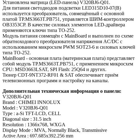
Установлена матрица (LED-панель) V320BJ6-Q01.
Для питания светодиодов подсветки LED315D10-07(B)
используется преобразователь, совмещённый с основной
платой TP.MS3663T.PB751, управляется ШИМ-контроллером
OB3353CP. В качестве силовых элементов LED-драйвера
применяются ключи типа TO-252.
Модуль питания совмещён с MainBoard и выполнен по схеме
обратноходового преобразователя напряжения AC/DC c
использованием микросхем PWM SOT23-6 и силовых ключей
типа TO-252.
MainBoard - основная плата (материнская плата) представляет
собой модуль TP.MS3663T.PB751, с применением микросхем
CPU: MSD3663LSAT, SPI Flash: 25Q64 и других.
Тюнер CDT-9NT372-RF01 & SAT обеспечивает приём
телевизионных программ и настройку на каналы.
Дополнительная техническая информация о панели:
V320BJ6-Q01
Brand : CHIMEI INNOLUX
Model : V320BJ6-Q01
Type : a-Si TFT-LCD, CELL
Diagonal size : 31.5 inch
Resolution : 1366x768, WXGA
Display Mode : MVA, Normally Black, Transmissive
Active Area : 697.685x392.256 mm