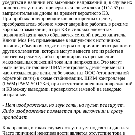
убедиться в наличии его выходных напряжений и, в случае их
полного отсутствия, проверить силовые ключи (TO-252) и
выпрямительные диоды на предмет вероятного КЗ.
При пробоях полупроводников во вторичных цепях,
преобразователь обычно может аварийно работать в режиме
короткого замыкания, а при КЗ в силовых элементах
первичной цепи часто обрывается сетевой предохранитель.
Ключи Mos-Fet, применяемые в импульсных источниках
питания, обычно выходят из строя по причине неисправности
других элементов, которые могут вывести его из работы в
ключевом режиме, либо спровоцировать превышение
максимальных значений тока или напряжения. Это могут
быть цепи, питающие ШИМ-контроллер, демпферные или
частотозадающие цепи, либо элементы ООС (отрицательной
обратной связи) в схеме стабилизации. ШИМ-контроллеры
(PWM) PWM SOT23-6, при отсутствии внешних повреждений
и КЗ между выводами, проверяются заменой на заведомо
исправные.
- Нет изображения, но звук есть, на пульт реагирует.
Либо изображение появляется при включении и сразу
пропадает
Как правило, в таких случаях отсутствует подсветка дисплея.
Часто причиной неисправности является отсутствие тока в