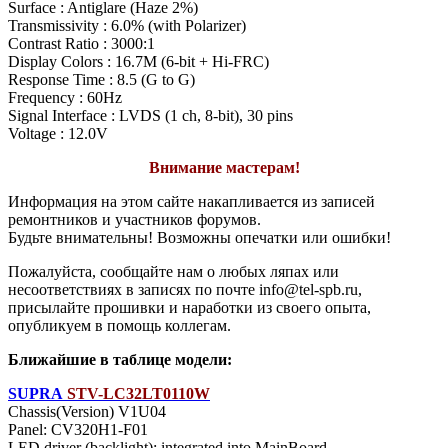
Surface : Antiglare (Haze 2%)
Transmissivity : 6.0% (with Polarizer)
Contrast Ratio : 3000:1
Display Colors : 16.7M (6-bit + Hi-FRC)
Response Time : 8.5 (G to G)
Frequency : 60Hz
Signal Interface : LVDS (1 ch, 8-bit), 30 pins
Voltage : 12.0V
Внимание мастерам!
Информация на этом сайте накапливается из записей
ремонтников и участников форумов.
Будьте внимательны! Возможны опечатки или ошибки!
Пожалуйста, сообщайте нам о любых ляпах или
несоответствиях в записях по почте info@tel-spb.ru,
присылайте прошивки и наработки из своего опыта,
опубликуем в помощь коллегам.
Ближайшие в таблице модели:
SUPRA
STV-LC32LT0110W
Chassis(Version) V1U04
Panel: CV320H1-F01
LED driver (backlight): integrated into MainBoard