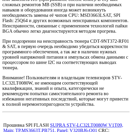
сложных ремонтов MB (SSB) и при наличии необходимых
навыков и оборудования иногда может возникнуть
необходимость замены её чипов CPU: MSD3663LSAT, SPI
Flash: 25Q64 и других возможных неисправных компонентов.
Неисправности, связанные с применением технологий пайки
BGA обычно легко диагностируются методом прогрева.
При подозрении на неисправность тюнера CDT-9NT372-RF01
& SAT, в первую очередь необходимо убедиться корректности
программного обеспечения, а так же в наличии нужных
уровней напряжений питания и импульсах обмена данными с
процессором по шине I2C на соответствующих выводах
тюнера.
Внимание! Пользователям и владельцам телевизоров STV-
LC32LT0080W, не имеющим соответствующей
квалификации, знаний и опыта, категорически не
рекомендуем попытки самостоятельного ремонта во
избежании негативных последствий, которые могут привести
к полной неремонтопригодности устройства.
Прошивка SPI FLASH
SUPRA STV-LC32LT0080W V1T09,
Main: TP.MS3663T.PB751, Panel: V320BJ6-Q01
CRC: