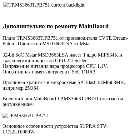
Дополнительно по ремонту MainBoard
Плата TP.MS3663T.PB751 от производителя CVTE Dream-
Future. Процессор MSD3663LSA от Mstar.
32-bit SoC Mstar MSD3663LSA имеет 1 ядро MIPS34K и
графический процессор GPU 2D-Scaler.
Напряжение питания ядра процессора CPU 1.1V.
Оперативная память встроена в SoC DDR3.
Прошивка хранится в микросхеме SPI Flash 64Mbit 8MB,
например 25Q64.
Внешний вид MainBoard TP.MS3663T.PB751 показан на
рисунке ниже:
Основные особенности устройства SUPRA STV-
LC32LT0080W: