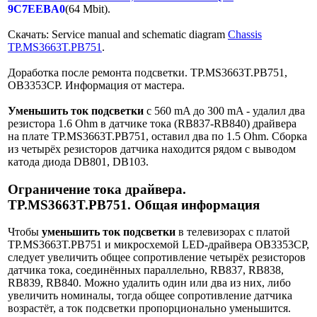
9C7EEBA0
(64 Mbit).
Скачать: Service manual and schematic diagram
Chassis
TP.MS3663T.PB751
.
Доработка после ремонта подсветки. TP.MS3663T.PB751,
OB3353CP. Информация от мастера.
Уменьшить ток подсветки
с 560 mA до 300 mA - удалил два
резистора 1.6 Ohm в датчике тока (RB837-RB840) драйвера
на плате TP.MS3663T.PB751, оставил два по 1.5 Ohm. Сборка
из четырёх резисторов датчика находится рядом с выводом
катода диода DB801, DB103.
Ограничение тока драйвера.
TP.MS3663T.PB751. Общая информация
Чтобы
уменьшить ток подсветки
в телевизорах с платой
TP.MS3663T.PB751 и микросхемой LED-драйвера OB3353CP,
следует увеличить общее сопротивление четырёх резисторов
датчика тока, соединённых параллельно, RB837, RB838,
RB839, RB840. Можно удалить один или два из них, либо
увеличить номиналы, тогда общее сопротивление датчика
возрастёт, а ток подсветки пропорционально уменьшится.