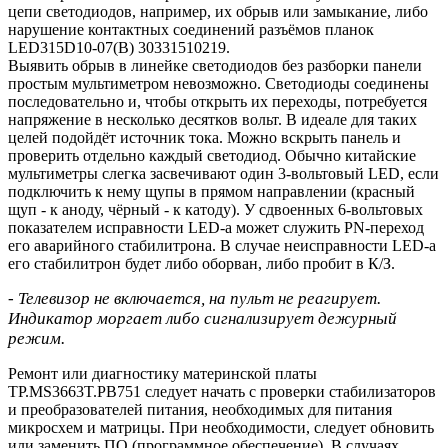
цепи светодиодов, например, их обрыв или замыкание, либо
нарушение контактных соединений разъёмов планок
LED315D10-07(B) 30331510219.
Выявить обрыв в линейке светодиодов без разборки панели
простым мультиметром невозможно. Светодиоды соединены
последовательно и, чтобы открыть их переходы, потребуется
напряжение в несколько десятков вольт. В идеале для таких
целей подойдёт источник тока. Можно вскрыть панель и
проверить отдельно каждый светодиод. Обычно китайские
мультиметры слегка засвечивают один 3-вольтовый LED, если
подключить к нему щупы в прямом направлении (красный
щуп - к аноду, чёрный - к катоду). У сдвоенных 6-вольтовых
показателем исправности LED-а может служить PN-переход
его аварийного стабилитрона. В случае неисправности LED-а
его стабилитрон будет либо оборван, либо пробит в К/З.
- Телевизор не включается, на пульт не реагирует.
Индикатор моргает либо сигнализирует дежурный
режим.
Ремонт или диагностику материнской платы
TP.MS3663T.PB751 следует начать с проверки стабилизаторов
и преобразователей питания, необходимых для питания
микросхем и матрицы. При необходимости, следует обновить
или заменить ПО (программное обеспечение). В случаях