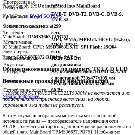
Прогрессивная
есть
Power Supply (PSU):
integrated into MainBoard
развёртка:
DVB-T, DVB-T2, DVB-C, DVB-S,
PWM Power:
PWM SOT23-6
Цифровой тюнер:
DVB-S2
Количество каналов:
4299
MOSFET Power:
TO-252
Телетекст:
есть
MainBoard:
TP.MS3663T.PB751
MP3, WMA, MPEG4, HEVC (H.265),
Мультимедиа:
MKV, JPEG
IC MainBoard:
CPU: MSD3663LSAT, SPI Flash: 25Q64
Звук стерео:
есть
Тuner:
CDT-9NT372-RF01 & SAT
Мощность звука:
12 Вт (2х6 Вт)
Акустика:
два динамика
Общие рекомендации по ремонту TV LCD LED
Интерфейс:
AV, компонентный, HDMI x2, USB
с подставкой 733x477x195 мм
Возможные проявления неисправностей
Размеры:
без подставки 733x435x80 мм
Потребление от сети:
60 Вт
- Телевизор SUPRA STV-LC32LT0080W не включается и не
Узнать подробнее...
подаёт никаких признаков включения, на кнопки
управления и на пульт не реагирует.
В этом случае неисправным может оказаться основной
источник питания — преобразователь напряжения сети
AC/DC, элементы которого в данной модели расположены на
общей плате MainBoard TP.MS3663T.PB751. Необходимо