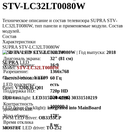
STV-LC32LT0080W
Техническое описание и состав телевизора SUPRA STV-
LC32LT0080W, тип панели и применяемые модули. Состав
модулей.
Состав
Характеристики
SUPRA STV-LC32LT0080W
LCD TV LED STV-LC32LT0080W
| Год выпуска:
2018
Диагональ экрана:
32" (81 см)
SUPRA
LED
Формат экрана:
16:9
Model:
STV-LC32LT0080W
Разрешение:
1366x768
Chassis/Version:
V1T09
Частота обновления:
60 Гц
LED подсветка:
есть
Panel:
V320BJ6-Q01
Поддержка HD:
720p HD
Яркость:
220 кд/м2
LED backlight:
LED315D10-07(B) 30331510219
Контрастность
100000:1
LED driver (backlight):
integrated into MainBoard
динамическая:
Угол обзора:
178°
PWM LED driver:
OB3353CP
Время отклика
8 мс
пикселя:
MOSFET LED driver:
TO-252