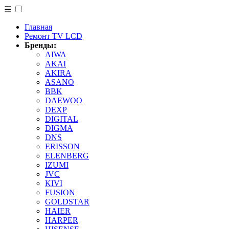
☰
Главная
Ремонт TV LCD
Бренды:
AIWA
AKAI
AKIRA
ASANO
BBK
DAEWOO
DEXP
DIGITAL
DIGMA
DNS
ERISSON
ELENBERG
IZUMI
JVC
KIVI
FUSION
GOLDSTAR
HAIER
HARPER