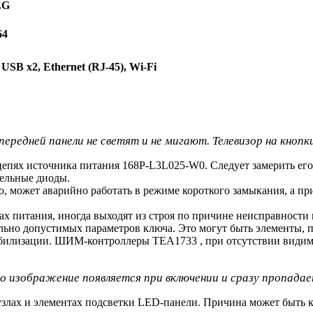
EG
64
SB x2, Ethernet (RJ-45), Wi-Fi
редней панели не светят и не мигают. Телевизор на кнопки
цепях источника питания 168P-L3L025-W0. Следует замерить его
тельные диоды.
о, может аварийно работать в режиме короткого замыкания, а п
 питания, иногда выходят из строя по причине неисправности 
ально допустимых параметров ключа. Это могут быть элементы
стабилизации. ШИМ-контроллеры TEA1733 , при отсутствии вид
ибо изображение появляется при включении и сразу пропада
узлах и элементах подсветки LED-панели. Причина может быть к