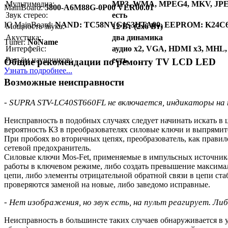
Мультимедиа:
MP3, WMA, MPEG4, MKV, JP
MainBoard:
5800-A6M88G-0P00 VER00.01
Звук стерео:
есть
IC MainBoard:
NAND: TC58NVG1S3HTA00, EEPROM: K24C
Мощность звука:
12 Вт (2x6 Вт)
Акустика:
два динамика
Тuner:
NoName
Интерфейс:
аудио x2, VGA, HDMI x3, MHL, U
Разъём наушников:
есть
Общие рекомендации по ремонту TV LCD LED
Узнать подробнее...
Возможные неисправности
- SUPRA STV-LC40ST660FL не включается, индикаторы на пе
Неисправность в подобных случаях следует начинать искать в 
вероятность КЗ в преобразователях силовые ключи и выпрями
При пробоях во вторичных цепях, преобразователь, как правил
сетевой предохранитель.
Силовые ключи Mos-Fet, применяемые в импульсных источниках
работы в ключевом режиме, либо создать превышение максим
цепи, либо элементы отрицательной обратной связи в цепи 
проверяются заменой на новые, либо заведомо исправные.
- Нет изображения, но звук есть, на пульт реагирует. Л
Неисправность в большинсте таких случаев обнаруживается в 