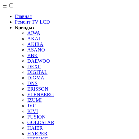
☰
Главная
Ремонт TV LCD
Бренды:
AIWA
AKAI
AKIRA
ASANO
BBK
DAEWOO
DEXP
DIGITAL
DIGMA
DNS
ERISSON
ELENBERG
IZUMI
JVC
KIVI
FUSION
GOLDSTAR
HAIER
HARPER