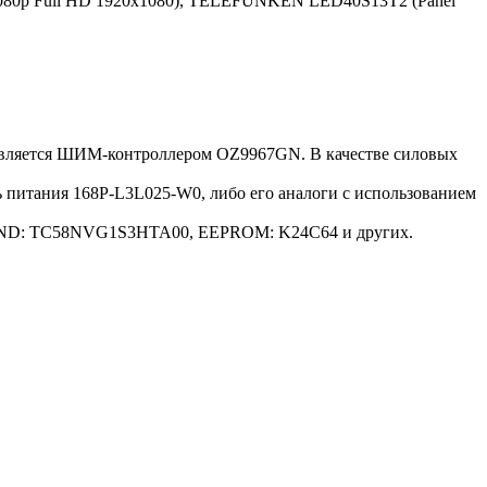
1080p Full HD 1920x1080), TELEFUNKEN LED40S13T2 (Panel
равляется ШИМ-контроллером OZ9967GN. В качестве силовых
питания 168P-L3L025-W0, либо его аналоги c использованием
м NAND: TC58NVG1S3HTA00, EEPROM: K24C64 и других.