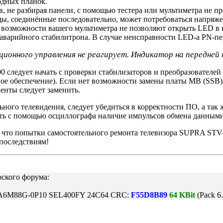
одных планок.
, не разбирая панели, с помощью тестера или мультиметра не п
ды, соединённые последовательно, может потребоваться напряжен
 возможности вашего мультиметра не позволяют открыть LED в
варийного стабилитрона. В случае неисправности LED-a PN-пере
нционного управления не реагирует. Индикатор на передней
следует начать с проверки стабилизаторов и преобразователей
ое обеспечение). Если нет возможности замены платы MB (SSB)
ты следует заменить.
ьного телевидения, следует убедиться в корректности ПО, а та
ть с помощью осциллографа наличие импульсов обмена данными
, что попытки самостоятельного ремонта телевизора SUPRA ST
последствиям!
рского форума:
-A6M88G-0P10 SEL400FY 24C64 CRC:
F55D8B89
64 KBit
(Pack 6