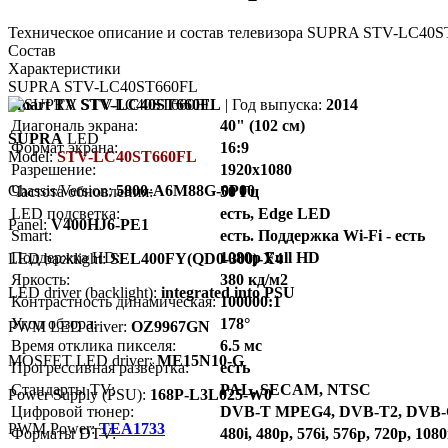
Техническое описание и состав телевизора SUPRA STV-LC40ST
Состав
Характеристики
SUPRA STV-LC40ST660FL
Smart TV STV-LC40ST660FL
| Год выпуска:
2014
Диагональ экрана:
40" (102 см)
SUPRA
LED
Формат экрана:
16:9
Model:
STV-LC40ST660FL
Разрешение:
1920x1080
Chassis/Version:
5800-A6M88G-0P00
Частота обновления:
50 Гц
LED подсветка:
есть, Edge LED
Panel:
V400HJ6-PE1
Smart:
есть. Поддержка Wi-Fi - есть
Поддержка HD:
1080p Full HD
LED backlight:
SEL400FY(QD0-300)-X4
Яркость:
380 кд/м2
LED driver (backlight):
integrated into PSU
Контрастность динамическая:
100000:1
Угол обзора:
178°
PWM LED driver:
OZ9967GN
Время отклика пикселя:
6.5 мс
MOSFET LED driver:
ME15N10-G
Прогрессивная развёртка:
есть
Стандарты TV:
PAL, SECAM, NTSC
Power Supply (PSU):
168P-L3L025-W0
Цифровой тюнер:
DVB-T MPEG4, DVB-T2, DVB
PWM Power:
TEA1733
Форматы DTV:
480i, 480p, 576i, 576p, 720p, 1080