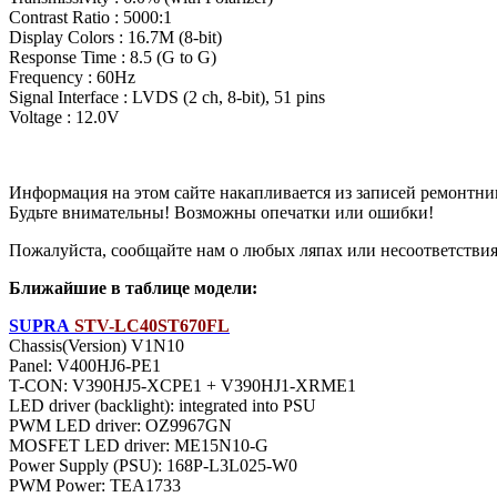
Contrast Ratio : 5000:1
Display Colors : 16.7M (8-bit)
Response Time : 8.5 (G to G)
Frequency : 60Hz
Signal Interface : LVDS (2 ch, 8-bit), 51 pins
Voltage : 12.0V
Информация на этом сайте накапливается из записей ремонтни
Будьте внимательны! Возможны опечатки или ошибки!
Пожалуйста, сообщайте нам о любых ляпах или несоответствиях
Ближайшие в таблице модели:
SUPRA
STV-LC40ST670FL
Chassis(Version) V1N10
Panel: V400HJ6-PE1
T-CON: V390HJ5-XCPE1 + V390HJ1-XRME1
LED driver (backlight): integrated into PSU
PWM LED driver: OZ9967GN
MOSFET LED driver: ME15N10-G
Power Supply (PSU): 168P-L3L025-W0
PWM Power: TEA1733