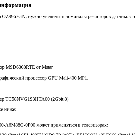
 информация
 OZ9967GN, нужно увеличить номиналы резисторов датчиков то
сор MSD6308RTE от Mstar.
графический процессор GPU Mali-400 MP1.
ер TC58NVG1S3HTA00 (2Gbit:8).
е ниже:
00-A6M88G-0P00 может применяться в телевизорах: