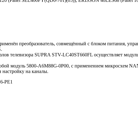
120 (Panel SEL400FY(QD0-701)(05)), ERISSON 40LES68 (Panel 
рименён преобразователь, совмещённый с блоком питания, уп
.
лов телевизора SUPRA STV-LC40ST660FL осуществляет модуль 
яет собой модуль 5800-A6M88G-0P00, с применением микросхе
 настройку на каналы.
6-PE1