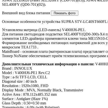
AIWA 32LE6020 (Panel SEL320HY (CD0-701)(05)), AIWA 40LE6
SEL400FY (QD0-701)(02)).
Внешний вид блока питания
Основные особенности устройства SUPRA STV-LC40ST660FL:
Установлена матрица (LED-панель) V400HJ6-PE1.
Для питания светодиодов подсветки SEL400FY(QD0-300)-X4 п
элементов LED-драйвера применяются ключи типа ME15N10-G
Формирование необходимых питающих напряжений для всех уз
микросхем TEA1733 .
MainBoard - основная плата (материнская плата) представл
Тюнер NoName обеспечивает приём телевизионных программ и
Дополнительная техническая информация о панели:
V400HJ
Brand : INNOLUX
Model : V400HJ6-PE1 Rev.C2
Type : a-Si TFT-LCD, CELL
Diagonal size : 40 inch
Resolution : 1920x1080, FHD
Display Mode : MVA, Normally Black, Transmissive
Active Area : 878.112x485.352 mm
Surface : Antiglare (Haze 1%)
Glass Depth : 0.50+0.50 mm
Transmissivity : 6.0% (with Polarizer)