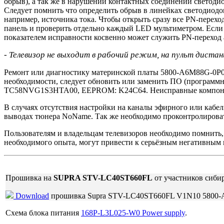
обрыв), а так же в нарушении контактных соединений светоди
Следует помнить что определить обрыв в линейках светодиодов
например, источника тока. Чтобы открыть сразу все PN-перехо
панель и проверить отдельно каждый LED мультиметром. Если
показателем исправности косвенно может служить PN-переход а
- Телевизор не выходит в рабочий режим, на пульт диста
Ремонт или диагностику материнской платы 5800-A6M88G-0P00 
необходимости, следует обновить или заменить ПО (программн
TC58NVG1S3HTA00, EEPROM: K24C64. Неисправные компонен
В случаях отсутствия настройки на каналы эфирного или кабел
выводах тюнера NoName. Так же необходимо проконтролирова
Пользователям и владельцам телевизоров необходимо помнить
необходимого опыта, могут привести к серьёзным негативным 
Прошивка на
SUPRA STV-LC40ST660FL
от участников сиби
Download
прошивка Supra STV-LC40ST660FL V1N10 5800
Схема блока питания
168P-L3L025-W0 Power supply
.