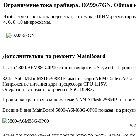
Ограничение тока драйвера. OZ9967GN. Общая
Чтобы уменьшить ток подсветки, в схемах с ШИМ-регулятором
4, 6, 8, 10 микросхемы.
Дополнительно по ремонту MainBoard
Плата 5800-A6M88G-0P00 от производителя Skyworth. Процес
32-bit SoC Mstar MSD6308RTE имеет 1 ядро ARM Cortex-A7 и 
Напряжение питания ядра процессора CPU 1.15V.
Оперативная память встроена в SoC DDR3.
Прошивка хранится в микросхеме NAND Flash 256MB, наприм
Внешний вид MainBoard 5800-A6M88G-0P00 показан на рисунк
58