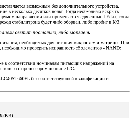
редставляется возможным без дополнительного устройства,
ие в несколько десятков вольт. Тогда необходимо вскрыть
 прямом направлении или применяются сдвоенные LEd-ы, тогда
ход стабилитрона будет либо оборван, либо пробит в К/З.
 панели светит постоянно, либо моргает.
 питания, необходимых для питания микросхем и матрицы. При
, необходимо проверить исправность её элементов - NAND:
к же в соответствии номиналам питающих напряжений на
 тюнера с процессором по шине I2C.
V-LC40ST660FL без соответствующей квалификации и
.92KB)