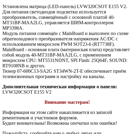
Установлена матрица (LED-панель) LVW320CSOT E155 V2.
Для питания светодиодов подсветки используется
преобразователь, совмещённый с основной платой 40-
MT31BP-MAA2LG, управляется ШИМ-контроллером
MP3398A.
Модуль питания совмещён с MainBoard и выполнен по схеме
обратноходового преобразователя напряжения AC/DC c
использованием микросхем PWM SOT23-6 (RT7738F).
MainBoard - основная плата (материнская плата) представляет
собой модуль 40-MT31BP-MAA2LG, с применением
микросхем CPU: MT5531NDNT, SPI Flash: 25Q64F, SOUND:
RT9108NB и других.
Тюнер 07-600C13-SA2G ST34WN-2T-E обеспечивает приём
телевизионных программ и настройку на каналы.
Дополнительная техническая информация о панели:
LVW320CSOT E155 V2
Внимание мастерам!
Информация на этом сайте накапливается из записей
ремонтников и участников форумов.
Будьте внимательны! Возможны опечатки или ошибки!
Пожалуйста, сообщайте нам о любых ляпах или