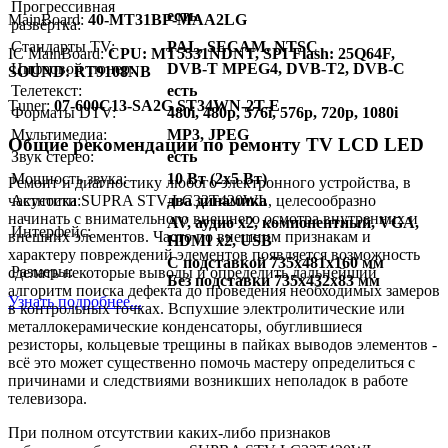
Прогрессивная
есть
MainBoard:
40-MT31BP-MAA2LG
развёртка:
Стандарты TV:
PAL, SECAM, NTSC
IC MainBoard:
CPU: MT5531NDNT, SPI Flash: 25Q64F,
Цифровой тюнер:
DVB-T MPEG4, DVB-T2, DVB-C
SOUND: RT9108NB
Телетекст:
есть
Тuner:
07-600C13-SA2G ST34WN-2T-E
Форматы DTV:
480i, 480p, 576i, 576p, 720p, 1080i
Мультимедиа:
MP3, JPEG
Общие рекомендации по ремонту TV LCD LED
Звук стерео:
есть
Мощность звука:
10 Вт (2x5 Вт)
Ремонт и диагностику любого электронного устройства, в
Акустика:
два динамика
частности SUPRA STV-LC32T420WL, целесообразно
начинать с внимательного внешнего осмотра внутренних и
AV, аудио x2, компонентный, VGA,
Интерфейс:
внешних элементов. Часто по внешним признакам и
HDMI x2, USB
характеру повреждений элементов появляется возможность
C подставкой 735x481x160 мм
Размеры:
сделать некоторые выводы и определить дальнейший
Без подставки 735x432x83 мм
алгоритм поиска дефекта до проведения необходимых замеров
Узнать подробнее...
в контрольных точках. Вспухшие электролитические или
металлокерамические конденсаторы, обуглившиеся
резисторы, кольцевые трещины в пайках выводов элементов -
всё это может существенно помочь мастеру определиться с
причинами и следствиями возникших неполадок в работе
телевизора.
При полном отсутствии каких-либо признаков