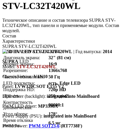
STV-LC32T420WL
Техническое описание и состав телевизора SUPRA STV-
LC32T420WL, тип панели и применяемые модули. Состав
модулей.
Состав
Характеристики
SUPRA STV-LC32T420WL
LCD TV LED STV-LC32T420WL
| Год выпуска:
2014
Диагональ экрана:
32" (81 см)
SUPRA
LED
Формат экрана:
16:9
Model:
STV-LC32T420WL
Разрешение:
1366x768
Chassis/Version:
V1N10
Частота обновления:
50 Гц
LED подсветка:
есть, Edge LED
Panel:
LVW320CSOT E155 V2
Поддержка HD:
720p HD
Яркость:
250 кд/м2
LED driver (backlight):
integrated into MainBoard
Контрастность
80000:1
PWM LED driver:
MP3398A
динамическая:
Угол обзора:
178°
Power Supply (PSU):
integrated into MainBoard
Время отклика
6.5 мс
пикселя:
PWM Power:
PWM SOT23-6
(RT7738F)