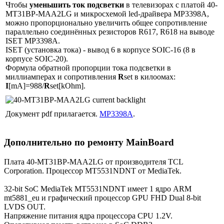
Чтобы
уменьшить ток подсветки
в телевизорах с платой 40-
MT31BP-MAA2LG и микросхемой led-драйвера MP3398A,
можно пропорционально увеличить общее сопротивление
параллельно соединённых резисторов R617, R618 на выводе
ISET MP3398A.
ISET (установка тока) - вывод 6 в корпусе SOIC-16 (8 в
корпусе SOIC-20).
Формула обратной пропорции тока подсветки в
миллиамперах и сопротивления
R
set в килоомах:
I
[mA]=988/
R
set[kOhm].
Документ pdf прилагается.
MP3398A
.
Дополнительно по ремонту MainBoard
Плата 40-MT31BP-MAA2LG от производителя TCL
Corporation. Процессор MT5531NDNT от MediaTek.
32-bit SoC MediaTek MT5531NDNT имеет 1 ядро ARM
mt5881_eu и графический процессор GPU FHD Dual 8-bit
LVDS OUT.
Напряжение питания ядра процессора CPU 1.2V.