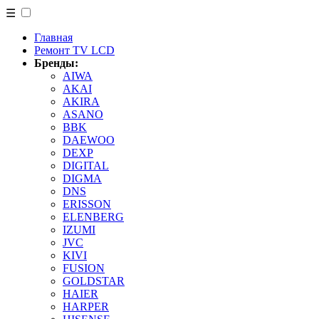
☰
Главная
Ремонт TV LCD
Бренды:
AIWA
AKAI
AKIRA
ASANO
BBK
DAEWOO
DEXP
DIGITAL
DIGMA
DNS
ERISSON
ELENBERG
IZUMI
JVC
KIVI
FUSION
GOLDSTAR
HAIER
HARPER