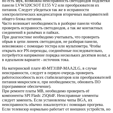
но есть звук, возможна неисправность светодиодов подсветки
панели LVW320CSOT E155 V2 или преобразователя их
питания. Следует убедиться так же в исправности
электролитических конденсаторов вторичных выпрямителей
общего блока питания.
Часто возникает необходимость в разборке панели чтобы
проверить исправность светодиодов, а так же контактных
соединений в разъёмах и пайках.
При диагностике необходимо учитывать, что проверить
обрыв в цепи линеек светодиодов, не разбирая панели,
невозможно с помощью тестера или мультиметра. Чтобы
открыть все PN-переходы, соединённые последовательно,
потребуется напряжение порядка нескольких десятков вольт, а
в идеальном варианте - источник тока.
На материнской плате 40-MT31BP-MAA2LG, в случае
неисправности, следует в первую очередь проверить
работоспособность всех стабилизаторов или преобразователей
питания микросхем и, при необходимости, обновить ПО
(программное обеспечение).
При ремонте платы MB, необходимо проверить её
компоненты SPI Flash: 25Q64F. Неисправные элементы
следует заменить. Если установлены чипы BGA, их
неисправность обычно локализуется с помощью прогрева.
Если телевизор нормально работает от внешних устройств, но