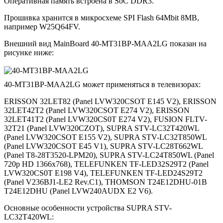
Оперативная память встроена в SoC DDR3.
Прошивка хранится в микросхеме SPI Flash 64Mbit 8MB,
например W25Q64FV.
Внешний вид MainBoard 40-MT31BP-MAA2LG показан на
рисунке ниже:
40-MT31BP-MAA2LG может применяться в телевизорах:
ERISSON 32LET82 (Panel LVW320CSOT E145 V2), ERISSON
32LET42T2 (Panel LVW320CSOT E274 V2), ERISSON
32LET41T2 (Panel LVW320CS0T E274 V2), FUSION FLTV-
32T21 (Panel LVW320CZOT), SUPRA STV-LC32T420WL
(Panel LVW320CSOT E155 V2), SUPRA STV-LC32T850WL
(Panel LVW320CSOT E45 V1), SUPRA STV-LC28T662WL
(Panel T8-28T3520-LPM20), SUPRA STV-LC24T850WL (Panel
720p HD 1366x768), TELEFUNKEN TF-LED32S29T2 (Panel
LVW320CS0T E198 V4), TELEFUNKEN TF-LED24S29T2
(Panel V236BJ1-LE2 Rev.C1), THOMSON T24E12DHU-01B
T24E12DHU (Panel LVW240AUDX E2 V6).
Основные особенности устройства SUPRA STV-
LC32T420WL: