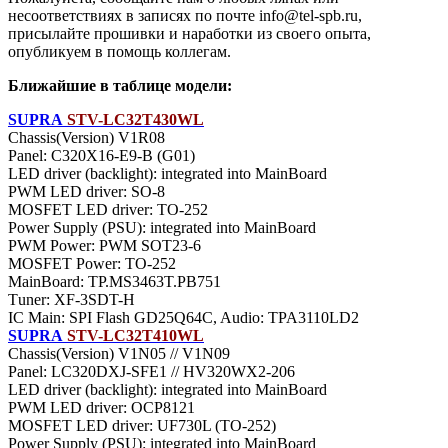
несоответствиях в записях по почте info@tel-spb.ru,
присылайте прошивки и наработки из своего опыта,
опубликуем в помощь коллегам.
Ближайшие в таблице модели:
SUPRA
STV-LC32T430WL
Chassis(Version) V1R08
Panel: C320X16-E9-B (G01)
LED driver (backlight): integrated into MainBoard
PWM LED driver: SO-8
MOSFET LED driver: TO-252
Power Supply (PSU): integrated into MainBoard
PWM Power: PWM SOT23-6
MOSFET Power: TO-252
MainBoard: TP.MS3463T.PB751
Тuner: XF-3SDT-H
IC Main: SPI Flash GD25Q64C, Audio: TPA3110LD2
SUPRA
STV-LC32T410WL
Chassis(Version) V1N05 // V1N09
Panel: LC320DXJ-SFE1 // HV320WX2-206
LED driver (backlight): integrated into MainBoard
PWM LED driver: OCP8121
MOSFET LED driver: UF730L (TO-252)
Power Supply (PSU): integrated into MainBoard