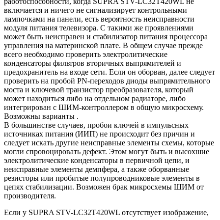
работоспособности, когда SUPRA STV-LC32T420WL не
включается и ничего не сигнализирует контрольными
лампочками на панели, есть вероятность неисправности
модуля питания телевизора. С такими же проявлениями
может быть неисправен и стабилизатор питания процессора
управления на материнской плате. В общем случае прежде
всего необходимо проверить электролитические
конденсаторы фильтров вторичных выпрямителей и
предохранитель на входе сети. Если он оборван, далее следует
проверить на пробой PN-переходов диоды выпрямительного
моста и ключевой транзистор преобразователя, который
может находиться либо на отдельном радиаторе, либо
интегрирован с ШИМ-контроллером в общую микросхему.
Возможны варианты .
В большинстве случаев, пробои ключей в импульсных
источниках питания (ИИП) не происходит без причин и
следует искать другие неисправные элементы схемы, которые
могли спровоцировать дефект. Этом могут быть и высохшие
электролитические конденсаторы в первичной цепи, и
неисправные элементы демпфера, а также оборванные
резисторы или пробитые полупроводниковые элементы в
цепях стабилизации. Возможен брак микросхемы ШИМ от
производителя.
Если у SUPRA STV-LC32T420WL отсутствует изображение,