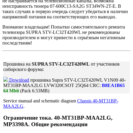
не настраивается на телевизионные каналы, возможна
неисправность тюнера 07-600C13-SA2G ST34WN-2T-E. В
таких случаях в первую очередь следует убедиться в наличии
напряжений питания на соответствующих его выводах.
Внимание владельцам! Попытки самостоятельного ремонта
телевизора SUPRA STV-LC32T420WL не рекомендованы
производителем и могут привести к серьёзным негативным
последствиям!
Прошивка на
SUPRA STV-LC32T420WL
от участников
сибирского форума:
Download
прошивка Supra STV-LC32T420WL V1N09 40-
MT31BP-MAA2LG LVW320CSOT 25Q64 CRC:
B8EA1B65
64 Mbit
(Pack 6.53MB)
Service manual and schematic diagram
Chassis 40-MT31BP-
MAA2LG
.
Ограничение тока. 40-MT31BP-MAA2LG,
MP3398A. Общие рекомендации