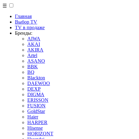
☰
Главная
Выбор TV
TV в продаже
Бренды:
AIWA
AKAI
AKIRA
Artel
ASANO
BBK
BQ
Blackton
DAEWOO
DEXP
DIGMA
ERISSON
FUSION
GoldStar
Haier
HARPER
Hisense
HORIZONT