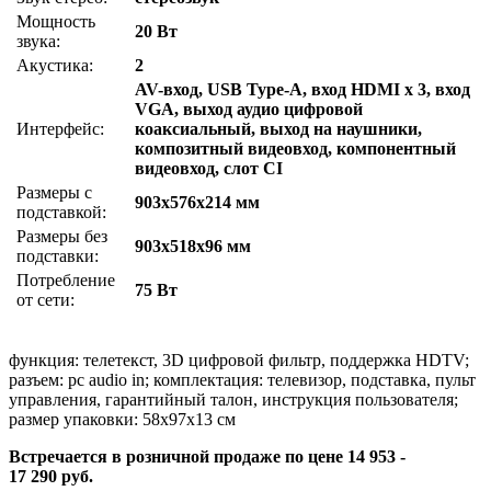
Мощность
20 Вт
звука:
Акустика:
2
AV-вход, USB Type-A, вход HDMI x 3, вход
VGA, выход аудио цифровой
Интерфейс:
коаксиальный, выход на наушники,
композитный видеовход, компонентный
видеовход, слот CI
Размеры с
903x576x214 мм
подставкой:
Размеры без
903x518x96 мм
подставки:
Потребление
75 Вт
от сети:
функция: телетекст, 3D цифровой фильтр, поддержка HDTV;
разъем: pc audio in; комплектация: телевизор, подставка, пульт
управления, гарантийный талон, инструкция пользователя;
размер упаковки: 58x97x13 см
Встречается в розничной продаже по цене 14 953 -
17 290 руб.