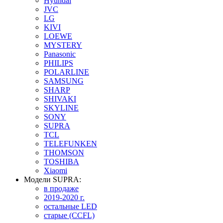
Hyundai
JVC
LG
KIVI
LOEWE
MYSTERY
Panasonic
PHILIPS
POLARLINE
SAMSUNG
SHARP
SHIVAKI
SKYLINE
SONY
SUPRA
TCL
TELEFUNKEN
THOMSON
TOSHIBA
Xiaomi
Модели SUPRA:
в продаже
2019-2020 г.
остальные LED
старые (CCFL)