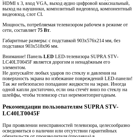
HDMI x 3, вход VGA, выход аудио цифровой коаксиальный,
выход на наушники, композитный видеовход, компонентный
видеовход, слот CI.
Мощность, потребляемая телевизором рабочем в режиме от
сети, составляет
75 Вт
.
Габаритные размеры: с подставкой 903x576x214 мм, без
подставки 903x518x96 мм.
Внимание! Панель
LED
LED-телевизора SUPRA STV-
LC40LT0045F является дорогим и ненадёжным его
элементом.
Не допускайте любых ударов по стеклу и давления на
поверхность экрана во избежание повреждений LED-панели!
Так же небезопасно попадание жидкости на экран. Иногда
одной капли достаточно, если она стечёт вниз по стеклу на
шлейфы, чтобы телевизор стал неремонтопригодным.
Рекомендации пользователям SUPRA STV-
LC40LT0045F
При проявлении неисправностей телевизора, целесообразно
осведомиться о наличии или отсутствии гарантийных
обязательств от производителя (продавца) в