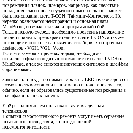
повреждения планок, шлейфов, например, как следствие
попадания влаги после неудачной помывки экрана, может
быть неисправна плата T-CON (Тайминг-Контроллер). Но
нередко оказывается неисправной и основная плата
MainBoard, возможен так же и программный сбой.
Тогда в первую очередь необходимо проверить напряжение
питания панели, предохранители на плате T-CON, а так же
питающие и опорные напряжения столбцовых и строчных
драйверов - VGH, VGL, Vcom.
Если эти замеры в пределах нормы, необходимо
осциллографом отследить прохождение сигналов LVDS от
MainBoard, а так же синхронизирующих сигналов к шлейфам
с драйверами.
Залитые или неудачно помытые экраны LED-телевизоров есть
возможность восстановить, примерно в половине случаев,
обычно, если не образовались существенные повреждения в
шлейфах и планках панели.
Ещё раз напоминаем пользователям и владельцам
телевизоров.
Попытки самостоятельного ремонта могут иметь серьёзные
негативные последствия, вплоть до полной
неремонтопригодности.