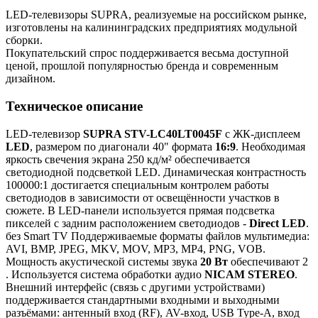
LED-телевизоры SUPRA, реализуемые на российском рынке,
изготовлены на калининградских предприятиях модульной
сборки.
Покупательский спрос поддерживается весьма доступной
ценой, прошлой популярностью бренда и современным
дизайном.
Техническое описание
LED-телевизор
SUPRA STV-LC40LT0045F
с ЖК-дисплеем
LED
, размером по диагонали 40" формата
16:9
. Необходимая
яркость свечения экрана 250 кд/м² обеспечивается
светодиодной подсветкой LED. Динамическая контрастность
100000:1 достигается специальным контролем работы
светодиодов в зависимости от освещённости участков в
сюжете. В LED-панели используется прямая подсветка
пикселей с задним расположением светодиодов -
Direct LED
.
без Smart TV Поддерживаемые форматы файлов мультимедиа:
AVI, BMP, JPEG, MKV, MOV, MP3, MP4, PNG, VOB.
Мощность акустической системы звука
20 Вт
обеспечивают 2
. Используется система обработки аудио
NICAM STEREO
.
Внешний интерфейс (связь с другими устройствами)
поддерживается стандартными входными и выходными
разъёмами: антенный вход (RF), AV-вход, USB Type-A, вход