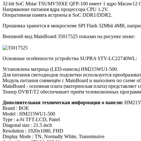
32-bit SoC Mstar TSUMV59XE QFP-100 имеет 1 ядро Macaw12 
Напряжение питания ядра процессора CPU 1.2V.
Оперативная память встроена в SoC DDR1/DDR2.
Прошивка хранится в микросхеме SPI Flash 32Mbit 4MB, напри
Внешний вид MainBoard 35017525 показан на рисунке ниже:
Основные особенности устройства SUPRA STV-LC22740WL:
Установлена матрица (LED-панель) HM215WU1-500.
Для питания светодиодов подсветки используется преобразова
Модуль питания совмещён с MainBoard и выполнен по схеме о
MainBoard - основная плата (материнская плата) представля
Тюнер DVBT/T2 обеспечивает приём телевизионных программ 
Дополнительная техническая информация о панели:
HM215
Brand : BOE
Model : HM215WU1-500
Type : a-Si TFT-LCD, Panel
Diagonal size : 21.5 inch
Resolution : 1920x1080, FHD
Display Mode : TN, Normally White, Transmissive