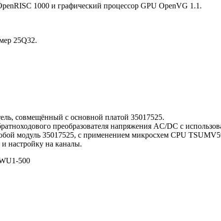
OpenRISC 1000 и графический процессор GPU OpenVG 1.1.
мер 25Q32.
тель, совмещённый с основной платой 35017525.
братноходового преобразователя напряжения AC/DC c использо
ет собой модуль 35017525, с применением микросхем CPU TSUMV
и настройку на каналы.
WU1-500