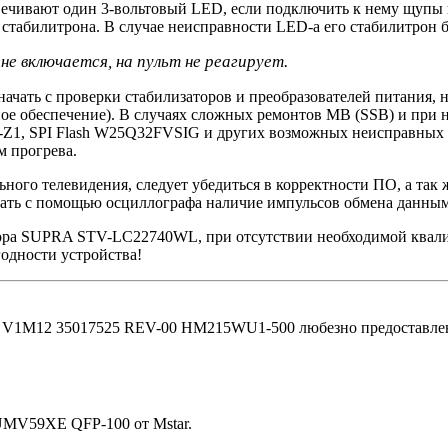
вечивают один 3-вольтовый LED, если подключить к нему щупы 
табилитрона. В случае неисправности LED-а его стабилитрон бу
е включается, на пульт не реагирует.
начать с проверки стабилизаторов и преобразователей питания,
ное обеспечение). В случаях сложных ремонтов MB (SSB) и при
Z1, SPI Flash W25Q32FVSIG и других возможных неисправных 
 прогрева.
ьного телевидения, следует убедиться в корректности ПО, а та
ать с помощью осциллографа наличие импульсов обмена данным
зора SUPRA STV-LC22740WL, при отсутствии необходимой квали
одности устройства!
V1M12 35017525 REV-00 HM215WU1-500 любезно предоставлена
UMV59XE QFP-100 от Mstar.