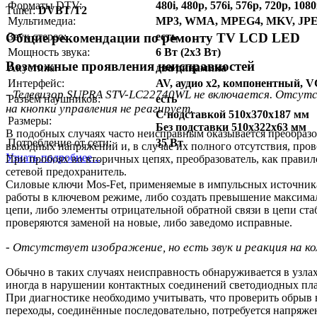
Форматы DTV:
480i, 480p, 576i, 576p, 720p, 1080
Тuner:
DVBT/T2
Мультимедиа:
MP3, WMA, MPEG4, MKV, JP
Общие рекомендации по ремонту TV LCD LED
Звук стерео:
есть
Мощность звука:
6 Вт (2x3 Вт)
Возможные проявления неисправностей
Акустика:
два динамика
Интерфейс:
AV, аудио x2, компонентный, 
- Телевизор SUPRA STV-LC22740WL не включается. Отсутс
Разъём наушников:
есть
на кнопки управления не реагирует.
C подставкой 510x370x187 мм
Размеры:
Без подставки 510x322x63 мм
В подобных случаях часто неисправным оказывается преобразо
Потребление от сети:
35 Вт
выходных напряжений и, в случае их полного отсутствия, про
Узнать подробнее...
При пробоях во вторичных цепях, преобразователь, как правил
сетевой предохранитель.
Силовые ключи Mos-Fet, применяемые в импульсных источниках
работы в ключевом режиме, либо создать превышение максим
цепи, либо элементы отрицательной обратной связи в цепи 
проверяются заменой на новые, либо заведомо исправные.
- Отсутствует изображение, но есть звук и реакция на к
Обычно в таких случаях неисправность обнаруживается в узла
иногда в нарушении контактных соединений светодиодных пла
При диагностике необходимо учитывать, что проверить обрыв в
переходы, соединённые последовательно, потребуется напряжен