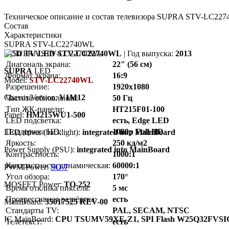
Техническое описание и состав телевизора SUPRA STV-LC2274
Состав
Характеристики
SUPRA STV-LC22740WL
LCD TV LED STV-LC22740WL
| Год выпуска:
2013
Диагональ экрана:
22" (56 см)
SUPRA
LED
Формат экрана:
16:9
Model:
STV-LC22740WL
Разрешение:
1920x1080
Chassis/Version:
V1M12
Частота обновления:
50 Гц
Тип ЖК-панели:
HT215F01-100
Panel:
HM215WU1-500
LED подсветка:
есть, Edge LED
Поддержка HD:
1080p Full HD
LED driver (backlight):
integrated into MainBoard
Яркость:
250 кд/м2
Power Supply (PSU):
integrated into MainBoard
Контрастность:
1000:1
Контрастность динамическая:
60000:1
PWM Power:
SO-7
Угол обзора:
170°
MOSFET Power:
TO-252
Время отклика пикселя:
5 мс
Прогрессивная развёртка:
есть
MainBoard:
35017525 REV-00
Стандарты TV:
PAL, SECAM, NTSC
IC MainBoard:
CPU TSUMV59XE-Z1, SPI Flash W25Q32FVSI
Телетекст:
есть