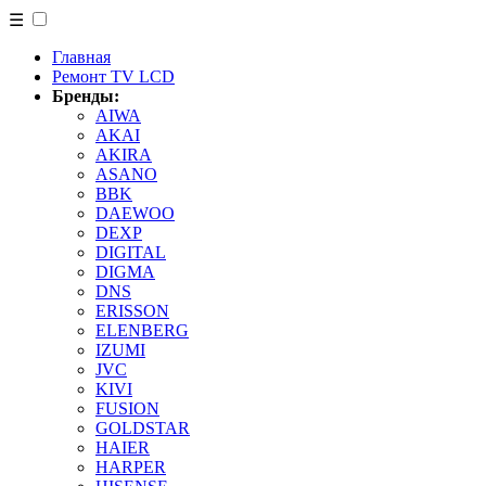
☰
Главная
Ремонт TV LCD
Бренды:
AIWA
AKAI
AKIRA
ASANO
BBK
DAEWOO
DEXP
DIGITAL
DIGMA
DNS
ERISSON
ELENBERG
IZUMI
JVC
KIVI
FUSION
GOLDSTAR
HAIER
HARPER