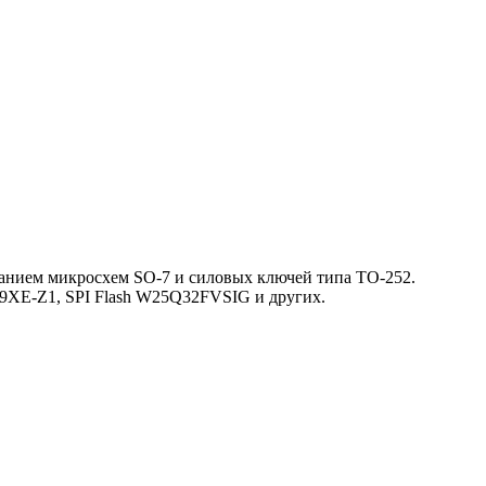
ванием микросхем SO-7 и силовых ключей типа TO-252.
59XE-Z1, SPI Flash W25Q32FVSIG и других.