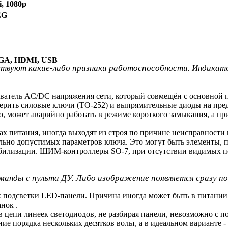
i, 1080p
EG
VGA, HDMI, USB
твуют какие-либо признаки работоспособности. Индикатор
ватель AC/DC напряжения сети, который совмещён с основной п
верить силовые ключи (TO-252) и выпрямительные диоды на пред
о, может аварийно работать в режиме короткого замыкания, а п
 питания, иногда выходят из строя по причине неисправности 
ально допустимых параметров ключа. Это могут быть элементы
стабилизации. ШИМ-контроллеры SO-7, при отсутствии видимых
оманды с пульта ДУ. Либо изображение появляется сразу по
х подсветки LED-панели. Причина иногда может быть в питании 
нок .
 цепи линеек светодиодов, не разбирая панели, невозможно с п
ие порядка нескольких десятков вольт, а в идеальном варианте 