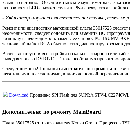
каждый светодиод. Обычно китайские мультиметры слегка зас
исправности LED-а может служить PN-переход его аварийного с
- Индикатор моргает или светится постоянно, телевизор н
Ремонт или диагностику материнской платы 35017525 следует 
необходимости, следует обновить или заменить ПО (программ
возникнуть необходимость замены её чипов CPU TSUMV59XE-
технологий пайки BGA обычно легко диагностируются методом
В случаях отсутствия настройки на каналы эфирного или кабел
выводах тюнера DVBT/T2. Так же необходимо проконтролиров
Следует помнить! Попытки самостоятельного ремонта телеви
негативными последствиями, вплоть до полной неремонтоприг
Download
Прошивка SPI Flash для SUPRA STV-LC22740WL 
Дополнительно по ремонту MainBoard
Плата 35017525 от производителя Konka Group. Процессор TS