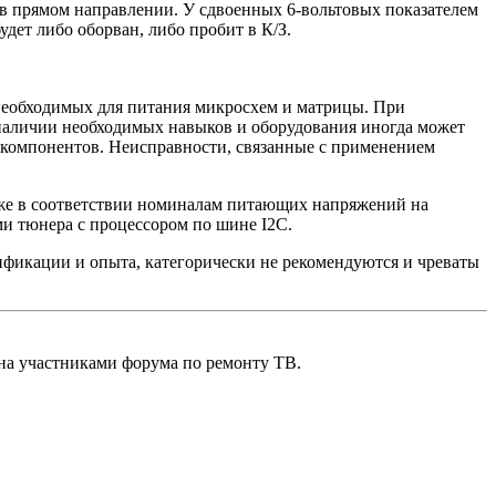
в прямом направлении. У сдвоенных 6-вольтовых показателем
дет либо оборван, либо пробит в К/З.
 необходимых для питания микросхем и матрицы. При
 наличии необходимых навыков и оборудования иногда может
компонентов. Неисправности, связанные с применением
к же в соответствии номиналам питающих напряжений на
и тюнера с процессором по шине I2C.
фикации и опыта, категорически не рекомендуются и чреваты
 участниками форума по ремонту ТВ.