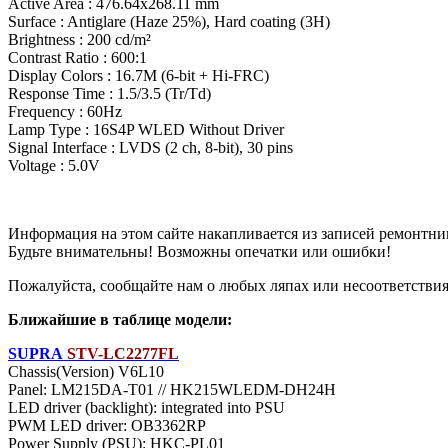
Active Area : 476.64x268.11 mm
Surface : Antiglare (Haze 25%), Hard coating (3H)
Brightness : 200 cd/m²
Contrast Ratio : 600:1
Display Colors : 16.7M (6-bit + Hi-FRC)
Response Time : 1.5/3.5 (Tr/Td)
Frequency : 60Hz
Lamp Type : 16S4P WLED Without Driver
Signal Interface : LVDS (2 ch, 8-bit), 30 pins
Voltage : 5.0V
Информация на этом сайте накапливается из записей ремонтни
Будьте внимательны! Возможны опечатки или ошибки!
Пожалуйста, сообщайте нам о любых ляпах или несоответствиях
Ближайшие в таблице модели:
SUPRA
STV-LC2277FL
Chassis(Version) V6L10
Panel: LM215DA-T01 // HK215WLEDM-DH24H
LED driver (backlight): integrated into PSU
PWM LED driver: OB3362RP
Power Supply (PSU): HKC-PL01