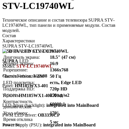
STV-LC19740WL
Техническое описание и состав телевизора SUPRA STV-
LC19740WL, тип панели и применяемые модули. Состав
модулей.
Состав
Характеристики
SUPRA STV-LC19740WL
LCD TV LED STV-LC19740WL
Диагональ экрана:
18.5" (47 см)
SUPRA
LED
Формат экрана:
16:9
Model:
STV-LC19740WL
Разрешение:
1366x768
Chassis/Version:
V2N08
Частота обновления:
50 Гц
LED подсветка:
есть, Edge LED
Panel:
HM185WX3-401
Поддержка HD:
720p HD
Яркость:
250 кд/м2
T-CON:
HM185WX1-400.X0.0
Контрастность
60000:1
LED driver (backlight):
integrated into MainBoard
динамическая:
Угол обзора:
170°
PWM LED driver:
OB3350CP
Время отклика
5 мс
пикселя:
Power Supply (PSU):
integrated into MainBoard