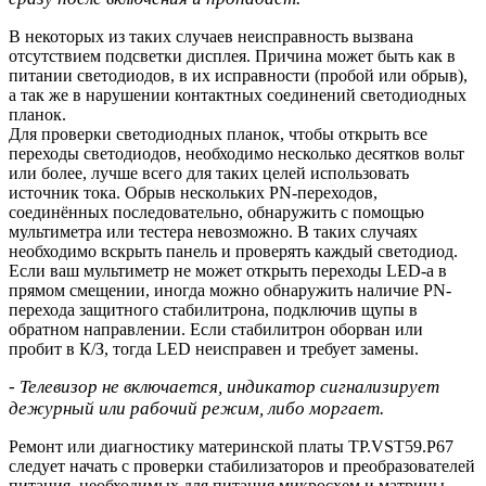
В некоторых из таких случаев неисправность вызвана
отсутствием подсветки дисплея. Причина может быть как в
питании светодиодов, в их исправности (пробой или обрыв),
а так же в нарушении контактных соединений светодиодных
планок.
Для проверки светодиодных планок, чтобы открыть все
переходы светодиодов, необходимо несколько десятков вольт
или более, лучше всего для таких целей использовать
источник тока. Обрыв нескольких PN-переходов,
соединённых последовательно, обнаружить с помощью
мультиметра или тестера невозможно. В таких случаях
необходимо вскрыть панель и проверять каждый светодиод.
Если ваш мультиметр не может открыть переходы LED-а в
прямом смещении, иногда можно обнаружить наличие PN-
перехода защитного стабилитрона, подключив щупы в
обратном направлении. Если стабилитрон оборван или
пробит в К/З, тогда LED неисправен и требует замены.
- Телевизор не включается, индикатор сигнализирует
дежурный или рабочий режим, либо моргает.
Ремонт или диагностику материнской платы TP.VST59.P67
следует начать с проверки стабилизаторов и преобразователей
питания, необходимых для питания микросхем и матрицы.