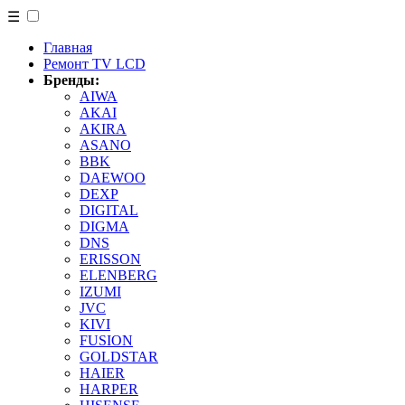
☰
Главная
Ремонт TV LCD
Бренды:
AIWA
AKAI
AKIRA
ASANO
BBK
DAEWOO
DEXP
DIGITAL
DIGMA
DNS
ERISSON
ELENBERG
IZUMI
JVC
KIVI
FUSION
GOLDSTAR
HAIER
HARPER