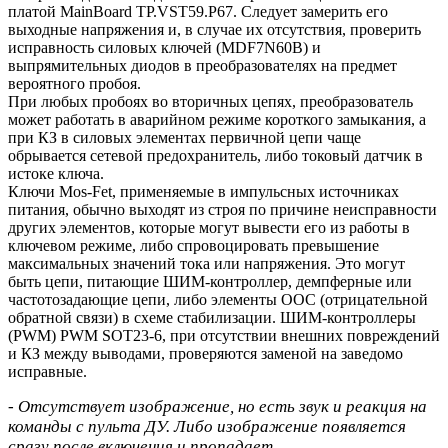
платой MainBoard TP.VST59.P67. Следует замерить его
выходные напряжения и, в случае их отсутствия, проверить
исправность силовых ключей (MDF7N60B) и
выпрямительных диодов в преобразователях на предмет
вероятного пробоя.
При любых пробоях во вторичных цепях, преобразователь
может работать в аварийном режиме короткого замыкания, а
при КЗ в силовых элементах первичной цепи чаще
обрывается сетевой предохранитель, либо токовый датчик в
истоке ключа.
Ключи Mos-Fet, применяемые в импульсных источниках
питания, обычно выходят из строя по причине неисправности
других элементов, которые могут вывести его из работы в
ключевом режиме, либо спровоцировать превышение
максимальных значений тока или напряжения. Это могут
быть цепи, питающие ШИМ-контроллер, демпферные или
частотозадающие цепи, либо элементы ООС (отрицательной
обратной связи) в схеме стабилизации. ШИМ-контроллеры
(PWM) PWM SOT23-6, при отсутствии внешних повреждений
и КЗ между выводами, проверяются заменой на заведомо
исправные.
- Отсутствует изображение, но есть звук и реакция на
команды с пульта ДУ. Либо изображение появляется
сразу после включения и пропадает.