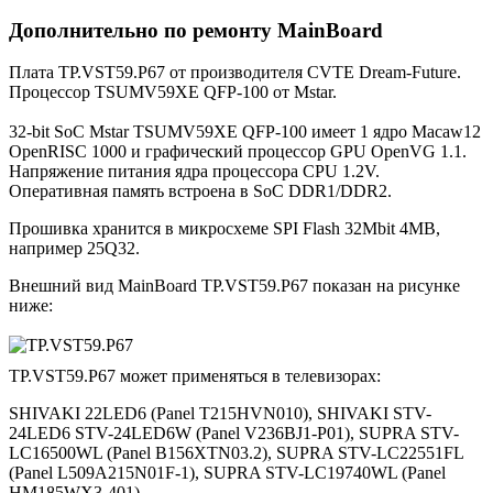
Дополнительно по ремонту MainBoard
Плата TP.VST59.P67 от производителя CVTE Dream-Future.
Процессор TSUMV59XE QFP-100 от Mstar.
32-bit SoC Mstar TSUMV59XE QFP-100 имеет 1 ядро Macaw12
OpenRISC 1000 и графический процессор GPU OpenVG 1.1.
Напряжение питания ядра процессора CPU 1.2V.
Оперативная память встроена в SoC DDR1/DDR2.
Прошивка хранится в микросхеме SPI Flash 32Mbit 4MB,
например 25Q32.
Внешний вид MainBoard TP.VST59.P67 показан на рисунке
ниже:
TP.VST59.P67 может применяться в телевизорах:
SHIVAKI 22LED6 (Panel T215HVN010), SHIVAKI STV-
24LED6 STV-24LED6W (Panel V236BJ1-P01), SUPRA STV-
LC16500WL (Panel B156XTN03.2), SUPRA STV-LC22551FL
(Panel L509A215N01F-1), SUPRA STV-LC19740WL (Panel
HM185WX3-401).