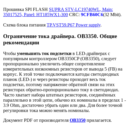
Прошивка SPI FLASH
SUPRA STV-LC19740WL, Main:
35017525, Panel: HT185WX1-300
CRC:
9CFB60C6
(32 Mbit).
Схема блока питания
TP.VST59.P67 Power supply
.
Ограничение тока драйвера. OB3350. Общие
рекомендации
Чтобы
уменьшить ток подсветки
в LED-драйверах с
популярным контроллером OB3350CP (OB3350), следует
пропорционально увеличить общее сопротивление
измерительных низкоомных резисторов от вывода 5 (FB) на
корпус. К этой точке подключаются катоды светодиодных
планок (LED-) и через резисторы проходит весь ток
подсветки, поэтому напряжение обратной связи на этих
резисторах обратно-пропорционально току в светодиодах.
Часто хватает набора штатных резисторов, соединённых
параллельно в этой цепи, обычно их номиналы в пределах 1 -
3.9 Ohm, достаточно убрать один или два. Для более точной
регулировки тока можно менять номиналы.
Документ PDF от производителя
OB3350
прилагается.