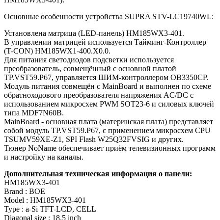
Основные особенности устройства SUPRA STV-LC19740WL:
Установлена матрица (LED-панель) HM185WX3-401.
В управлении матрицей используется Тайминг-Контроллер
(T-CON) HM185WX1-400.X0.0.
Для питания светодиодов подсветки используется
преобразователь, совмещённый с основной платой
TP.VST59.P67, управляется ШИМ-контроллером OB3350CP.
Модуль питания совмещён с MainBoard и выполнен по схеме
обратноходового преобразователя напряжения AC/DC c
использованием микросхем PWM SOT23-6 и силовых ключей
типа MDF7N60B.
MainBoard - основная плата (материнская плата) представляет
собой модуль TP.VST59.P67, с применением микросхем CPU
TSUMV59XE-Z1, SPI Flash W25Q32FVSIG и других.
Тюнер NoName обеспечивает приём телевизионных программ
и настройку на каналы.
Дополнительная техническая информация о панели:
HM185WX3-401
Brand : BOE
Model : HM185WX3-401
Type : a-Si TFT-LCD, CELL
Diagonal size : 18.5 inch