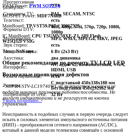
Прогрессивная
есть
PWM Power:
PWM SOT23-6
развёртка:
Стандарты TV:
PAL, SECAM, NTSC
MOSFET Power:
MDF7N60B
Телетекст:
есть
MainBoard:
TP.VST59.P67 // 35017525
480i, 480p, 576i, 576p, 720p, 1080i,
Форматы DTV:
1080p
IC MainBoard:
CPU TSUMV59XE-Z1, SPI Flash
Мультимедиа:
MP3, WMA, MPEG4, MKV, JPEG
W25Q32FVSIG
Звук стерео:
есть
Тuner:
NoName
Мощность звука:
6 Вт (2x3 Вт)
Акустика:
два динамика
Общие рекомендации по ремонту TV LCD LED
AV, аудио x2, компонентный, VGA,
Интерфейс:
HDMI, USB
Возможные проявления дефектов
Разъём наушников:
есть
C подставкой 450x338x188 мм
Размеры:
- SUPRA STV-LC19740WL не включается и совсем не
Без подставки 450x292x62 мм
подаёт никаких признаков работоспособности. Не
Потребление от сети:
32 Вт
мигает индикаторами и не реагирует на кнопки
Узнать подробнее...
управления.
Неисправность в подобных случаях в первую очередь следует
искать в силовых элементах импульсного источника питания
(ИИП) - преобразователя сетевого напряжения (AC/DC),
который в данной модели телевизора совмещён с основной