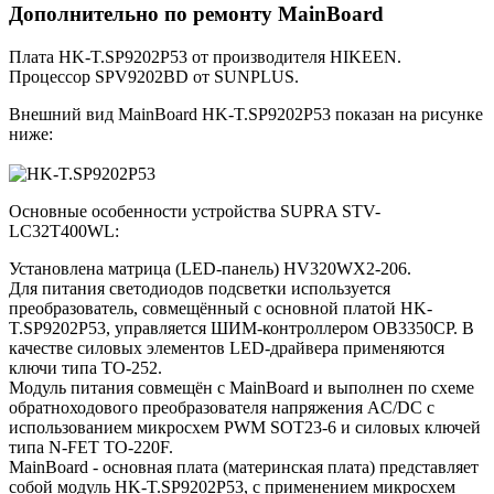
Дополнительно по ремонту MainBoard
Плата HK-T.SP9202P53 от производителя HIKEEN.
Процессор SPV9202BD от SUNPLUS.
Внешний вид MainBoard HK-T.SP9202P53 показан на рисунке
ниже:
Основные особенности устройства SUPRA STV-
LC32T400WL:
Установлена матрица (LED-панель) HV320WX2-206.
Для питания светодиодов подсветки используется
преобразователь, совмещённый с основной платой HK-
T.SP9202P53, управляется ШИМ-контроллером OB3350CP. В
качестве силовых элементов LED-драйвера применяются
ключи типа TO-252.
Модуль питания совмещён с MainBoard и выполнен по схеме
обратноходового преобразователя напряжения AC/DC c
использованием микросхем PWM SOT23-6 и силовых ключей
типа N-FET TO-220F.
MainBoard - основная плата (материнская плата) представляет
собой модуль HK-T.SP9202P53, с применением микросхем