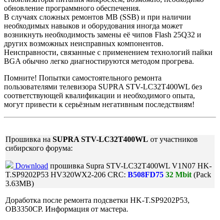
обновление программного обеспечения.
В случаях сложных ремонтов MB (SSB) и при наличии
необходимых навыков и оборудования иногда может
возникнуть необходимость замены её чипов Flash 25Q32 и
других возможных неисправных компонентов.
Неисправности, связанные с применением технологий пайки
BGA обычно легко диагностируются методом прогрева.
Помните! Попытки самостоятельного ремонта
пользователями телевизора SUPRA STV-LC32T400WL без
соответствующей квалификации и необходимого опыта,
могут привести к серьёзным негативным последствиям!
Прошивка на
SUPRA STV-LC32T400WL
от участников
сибирского форума:
Download
прошивка Supra STV-LC32T400WL V1N07 HK-
T.SP9202P53 HV320WX2-206 CRC:
B508FD75
32 Mbit
(Pack
3.63MB)
Доработка после ремонта подсветки HK-T.SP9202P53,
OB3350CP. Информация от мастера.