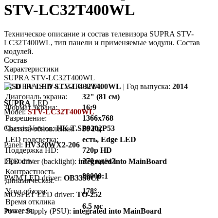
STV-LC32T400WL
Техническое описание и состав телевизора SUPRA STV-
LC32T400WL, тип панели и применяемые модули. Состав
модулей.
Состав
Характеристики
SUPRA STV-LC32T400WL
LCD TV LED STV-LC32T400WL
| Год выпуска:
2014
Диагональ экрана:
32" (81 см)
SUPRA
LED
Формат экрана:
16:9
Model:
STV-LC32T400WL
Разрешение:
1366x768
Chassis/Version:
HK-T.SP9202P53
Частота обновления:
50 Гц
LED подсветка:
есть, Edge LED
Panel:
HV320WX2-206
Поддержка HD:
720p HD
Яркость:
270 кд/м2
LED driver (backlight):
integrated into MainBoard
Контрастность
80000:1
PWM LED driver:
OB3350CP
динамическая:
Угол обзора:
178°
MOSFET LED driver:
TO-252
Время отклика
6.5 мс
пикселя:
Power Supply (PSU):
integrated into MainBoard