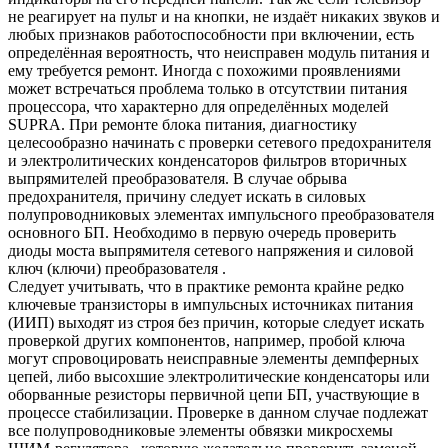
не реагирует на пульт и на кнопки, не издаёт никаких звуков и
любых признаков работоспособности при включении, есть
определённая вероятность, что неисправен модуль питания и
ему требуется ремонт. Иногда с похожими проявлениями
может встречаться проблема только в отсутствии питания
процессора, что характерно для определённых моделей
SUPRA. При ремонте блока питания, диагностику
целесообразно начинать с проверки сетевого предохранителя
и электролитических конденсаторов фильтров вторичных
выпрямителей преобразователя. В случае обрыва
предохранителя, причину следует искать в силовых
полупроводниковых элементах импульсного преобразователя
основного БП. Необходимо в первую очередь проверить
диоды моста выпрямителя сетевого напряжения и силовой
ключ (ключи) преобразователя .
Следует учитывать, что в практике ремонта крайне редко
ключевые транзисторы в импульсных источниках питания
(ИИП) выходят из строя без причин, которые следует искать
проверкой других компонентов, например, пробой ключа
могут спровоцировать неисправные элементы демпферных
цепей, либо высохшие электролитические конденсаторы или
оборванные резисторы первичной цепи БП, участвующие в
процессе стабилизации. Проверке в данном случае подлежат
все полупроводниковые элементы обвязки микросхемы