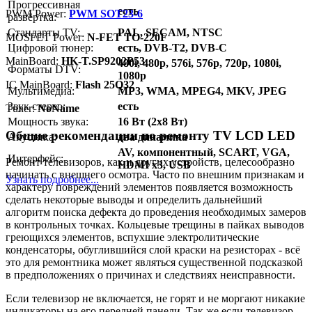
Прогрессивная
есть
PWM Power:
PWM SOT23-6
развёртка:
Стандарты TV:
PAL, SECAM, NTSC
MOSFET Power:
N-FET TO-220F
Цифровой тюнер:
есть, DVB-T2, DVB-C
MainBoard:
HK-T.SP9202P53
480i, 480p, 576i, 576p, 720p, 1080i,
Форматы DTV:
1080p
IC MainBoard:
Flash 25Q32
Мультимедиа:
MP3, WMA, MPEG4, MKV, JPEG
Звук стерео:
есть
Тuner:
NoName
Мощность звука:
16 Вт (2x8 Вт)
Общие рекомендации по ремонту TV LCD LED
Акустика:
два динамика
AV, компонентный, SCART, VGA,
Интерфейс:
Ремонт телевизоров, как и других устройств, целесообразно
HDMI x3, USB
начинать с внешнего осмотра. Часто по внешним признакам и
Узнать подробнее...
характеру повреждений элементов появляется возможность
сделать некоторые выводы и определить дальнейший
алгоритм поиска дефекта до проведения необходимых замеров
в контрольных точках. Кольцевые трещины в пайках выводов
греющихся элементов, вспухшие электролитические
конденсаторы, обуглившийся слой краски на резисторах - всё
это для ремонтника может являться существенной подсказкой
в предположениях о причинах и следствиях неисправности.
Если телевизор не включается, не горят и не моргают никакие
индикаторы на его передней панели. Так же если телевизор