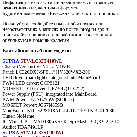
Информация на этом сайте накапливается из записей
ремонтников и участников форумов.
Будьте внимательны! Возможны опечатки или ошибки!
Пожалуйста, сообщайте нам о любых ляпах или
несоответствиях в записях по почте info@tel-spb.ru,
присылайте прошивки и наработки из своего опыта,
опубликуем в помощь коллегам.
Ближайшие в таблице модели:
SUPRA
STV-LC32T410WL
Chassis(Version) V1N05 // V1N09
Panel: LC320DXJ-SFE1 // HV320WX2-206
LED driver (backlight): integrated into MainBoard
PWM LED driver: OCP8121
MOSFET LED driver: UF730L (TO-252)
Power Supply (PSU): integrated into MainBoard
PWM Power: FAN6755W (SOIC-7)
MOSFET Power: JCS7N65SB
MainBoard: KDL32PS618AT -LGD-196YTK 35017630
Тuner: NoName
IC Main: CPU: MSD1306XSEK, Spi Flash: 25Q32, 25X10,
Audio: TDA7491LP
SUPRA
STV-LC32ST900WL