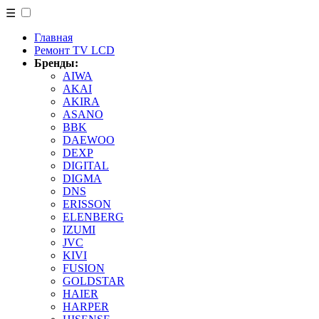
☰
Главная
Ремонт TV LCD
Бренды:
AIWA
AKAI
AKIRA
ASANO
BBK
DAEWOO
DEXP
DIGITAL
DIGMA
DNS
ERISSON
ELENBERG
IZUMI
JVC
KIVI
FUSION
GOLDSTAR
HAIER
HARPER