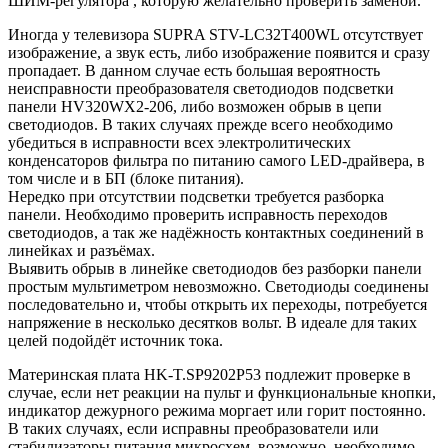
ШИМ-регулятора , которую желательно проверить заменой.
Иногда у телевизора SUPRA STV-LC32T400WL отсутствует
изображение, а звук есть, либо изображение появится и сразу
пропадает. В данном случае есть большая вероятность
неисправности преобразователя светодиодов подсветки
панели HV320WX2-206, либо возможен обрыв в цепи
светодиодов. В таких случаях прежде всего необходимо
убедиться в исправности всех электролитических
конденсаторов фильтра по питанию самого LED-драйвера, в
том числе и в БП (блоке питания).
Нередко при отсутствии подсветки требуется разборка
панели. Необходимо проверить исправность переходов
светодиодов, а так же надёжность контактных соединений в
линейках и разъёмах.
Выявить обрыв в линейке светодиодов без разборки панели
простым мультиметром невозможно. Светодиоды соединены
последовательно и, чтобы открыть их переходы, потребуется
напряжение в несколько десятков вольт. В идеале для таких
целей подойдёт источник тока.
Материнская плата HK-T.SP9202P53 подлежит проверке в
случае, если нет реакции на пульт и функциональные кнопки,
индикатор дежурного режима моргает или горит постоянно.
В таких случаях, если исправны преобразователи или
стабилизаторы питания микросхем, возможно, необходимо