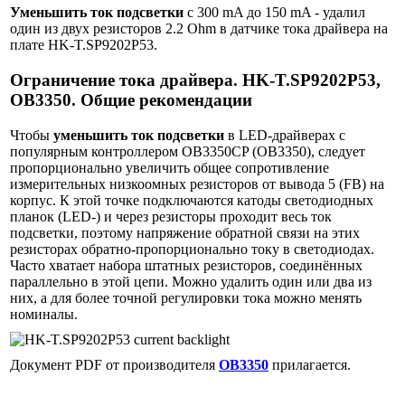
Уменьшить ток подсветки
с 300 mA до 150 mA - удалил
один из двух резисторов 2.2 Ohm в датчике тока драйвера на
плате HK-T.SP9202P53.
Ограничение тока драйвера. HK-T.SP9202P53,
OB3350. Общие рекомендации
Чтобы
уменьшить ток подсветки
в LED-драйверах с
популярным контроллером OB3350CP (OB3350), следует
пропорционально увеличить общее сопротивление
измерительных низкоомных резисторов от вывода 5 (FB) на
корпус. К этой точке подключаются катоды светодиодных
планок (LED-) и через резисторы проходит весь ток
подсветки, поэтому напряжение обратной связи на этих
резисторах обратно-пропорционально току в светодиодах.
Часто хватает набора штатных резисторов, соединённых
параллельно в этой цепи. Можно удалить один или два из
них, а для более точной регулировки тока можно менять
номиналы.
Документ PDF от производителя
OB3350
прилагается.