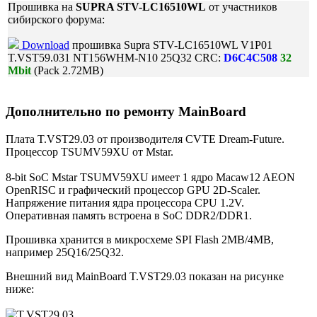
Прошивка на
SUPRA STV-LC16510WL
от участников
сибирского форума:
Download
прошивка Supra STV-LC16510WL V1P01
T.VST59.031 NT156WHM-N10 25Q32 CRC:
D6C4C508
32
Mbit
(Pack 2.72MB)
Дополнительно по ремонту MainBoard
Плата T.VST29.03 от производителя CVTE Dream-Future.
Процессор TSUMV59XU от Mstar.
8-bit SoC Mstar TSUMV59XU имеет 1 ядро Macaw12 AEON
OpenRISC и графический процессор GPU 2D-Scaler.
Напряжение питания ядра процессора CPU 1.2V.
Оперативная память встроена в SoC DDR2/DDR1.
Прошивка хранится в микросхеме SPI Flash 2MB/4MB,
например 25Q16/25Q32.
Внешний вид MainBoard T.VST29.03 показан на рисунке
ниже: