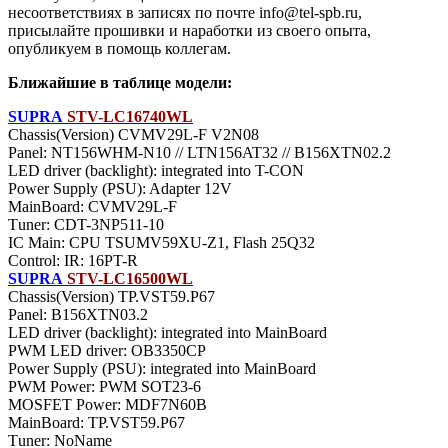
несоответствиях в записях по почте info@tel-spb.ru,
присылайте прошивки и наработки из своего опыта,
опубликуем в помощь коллегам.
Ближайшие в таблице модели:
SUPRA
STV-LC16740WL
Chassis(Version) CVMV29L-F V2N08
Panel: NT156WHM-N10 // LTN156AT32 // B156XTN02.2
LED driver (backlight): integrated into T-CON
Power Supply (PSU): Adapter 12V
MainBoard: CVMV29L-F
Тuner: CDT-3NP511-10
IC Main: CPU TSUMV59XU-Z1, Flash 25Q32
Control: IR: 16PT-R
SUPRA
STV-LC16500WL
Chassis(Version) TP.VST59.P67
Panel: B156XTN03.2
LED driver (backlight): integrated into MainBoard
PWM LED driver: OB3350CP
Power Supply (PSU): integrated into MainBoard
PWM Power: PWM SOT23-6
MOSFET Power: MDF7N60B
MainBoard: TP.VST59.P67
Тuner: NoName