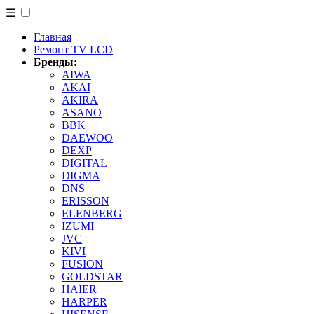
☰
Главная
Ремонт TV LCD
Бренды:
AIWA
AKAI
AKIRA
ASANO
BBK
DAEWOO
DEXP
DIGITAL
DIGMA
DNS
ERISSON
ELENBERG
IZUMI
JVC
KIVI
FUSION
GOLDSTAR
HAIER
HARPER