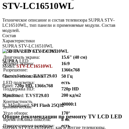
STV-LC16510WL
Техническое описание и состав телевизора SUPRA STV-
LC16510WL, тип панели и применяемые модули. Состав
модулей.
Состав
Характеристики
SUPRA STV-LC16510WL
LCD TV LED STV-LC16510WL
Диагональ экрана:
15.6" (40 см)
SUPRA
LED
Формат экрана:
16:9
Model:
STV-LC16510WL
Разрешение:
1366x768
Chassis/Version:
T.VST29.03
Частота обновления:
50 Гц
LED подсветка:
есть
Panel:
720p HD, 1366x768
Поддержка HD:
720p HD
Яркость:
200 кд/м2
MainBoard:
T.VST29.03
Контрастность
40000:1
IC MainBoard:
SPI Flash 25Q32
динамическая:
Угол обзора:
170°
Общие рекомендации по ремонту TV LCD LED
Время отклика пикселя:
8 мс
Прогрессивная развёртка:
есть
SUPRA STV-LC16510WL, как и другие телевизоры,