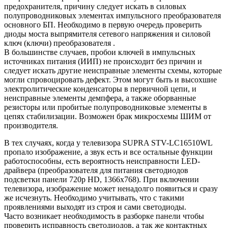
предохранителя, причину следует искать в силовых
полупроводниковых элементах импульсного преобразователя
основного БП. Необходимо в первую очередь проверить
диоды моста выпрямителя сетевого напряжения и силовой
ключ (ключи) преобразователя .
В большинстве случаев, пробои ключей в импульсных
источниках питания (ИИП) не происходит без причин и
следует искать другие неисправные элементы схемы, которые
могли спровоцировать дефект. Этом могут быть и высохшие
электролитические конденсаторы в первичной цепи, и
неисправные элементы демпфера, а также оборванные
резисторы или пробитые полупроводниковые элементы в
цепях стабилизации. Возможен брак микросхемы ШИМ от
производителя.
В тех случаях, когда у телевизора SUPRA STV-LC16510WL
пропало изображение, а звук есть и все остальные функции
работоспособны, есть вероятность неисправности LED-
драйвера (преобразователя для питания светодиодов
подсветки панели 720p HD, 1366x768). При включении
телевизора, изображение может ненадолго появиться и сразу
же исчезнуть. Необходимо учитывать, что с такими
проявлениями выходят из строя и сами светодиоды.
Часто возникает необходимость в разборке панели чтобы
проверить исправность светодиодов, а так же контактных