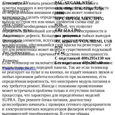
Стандарты TV:
PAL, SECAM, NTSC
целесообразно начать ремонтировать с внимательного
осмотра внешних и внутренних элементов и модулей. Часто
480i, 480p, 576i, 576p, 720p,
Форматы DTV:
по определённым внешним признакам может появиться
1080i
возможность сделать определённые выводы о причинах
Мультимедиа:
MP3, MPEG4, MKV, JPEG
выхода из строя тех или иных элементов схемы ещё до
Звук стерео:
есть
проведения необходимых измерений, что позволит
Мощность звука:
4 Вт (2 x 2 Вт)
определить дальнейший алгоритм поиска неисправности и
Акустика:
два динамика
локализации дефекта. Кольцевые трещины в пайках выводов
греющихся элементов, вспухшие электролитические
Интерфейс:
AV, аудио x2, VGA, HDMI, USB
конденсаторы, обуглившийся слой краски на резисторах - всё
Разъём наушников:
есть
это для ремонтника может являться существенной подсказкой
Вес телевизора:
2.2 кг
в предположениях о причинах и следствиях неисправности.
C подставкой 400x295x130 мм
Размеры:
Без подставки 400x265x40 мм
Если телевизор не включается, не горят и не моргают никакие
индикаторы на его передней панели. Так же если телевизор
Узнать подробнее...
не реагирует на пульт и на кнопки, не издаёт никаких звуков и
любых признаков работоспособности при включении, есть
определённая вероятность, что неисправен модуль питания и
ему требуется ремонт. Иногда с похожими проявлениями
может встречаться проблема только в отсутствии питания
процессора, что характерно для определённых моделей
SUPRA. При ремонте блока питания, диагностику
целесообразно начинать с проверки сетевого предохранителя
и электролитических конденсаторов фильтров вторичных
выпрямителей преобразователя. В случае обрыва