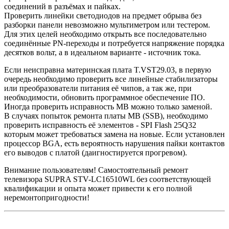
соединений в разъёмах и пайках.
Проверить линейки светодиодов на предмет обрыва без
разборки панели невозможно мультиметром или тестером.
Для этих целей необходимо открыть все последовательно
соединённые PN-переходы и потребуется напряжение порядка
десятков вольт, а в идеальном варианте - источник тока.
Если неисправна материнская плата T.VST29.03, в первую
очередь необходимо проверить все линейные стабилизаторы
или преобразователи питания её чипов, а так же, при
необходимости, обновить программное обеспечение ПО.
Иногда проверить исправность MB можно только заменой.
В случаях попыток ремонта платы MB (SSB), необходимо
проверить исправность её элементов - SPI Flash 25Q32
которым может требоваться замена на новые. Если установлен
процессор BGA, есть вероятность нарушения пайки контактов
его выводов с платой (даигностируется прогревом).
Внимание пользователям! Самостоятельный ремонт
телевизора SUPRA STV-LC16510WL без соответствующей
квалификации и опыта может привести к его полной
неремонтопригодности!