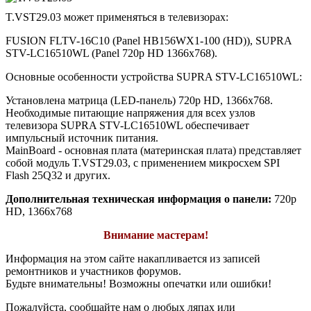
T.VST29.03 может применяться в телевизорах:
FUSION FLTV-16C10 (Panel HB156WX1-100 (HD)), SUPRA
STV-LC16510WL (Panel 720p HD 1366x768).
Основные особенности устройства SUPRA STV-LC16510WL:
Установлена матрица (LED-панель) 720p HD, 1366x768.
Необходимые питающие напряжения для всех узлов
телевизора SUPRA STV-LC16510WL обеспечивает
импульсный источник питания.
MainBoard - основная плата (материнская плата) представляет
собой модуль T.VST29.03, с применением микросхем SPI
Flash 25Q32 и других.
Дополнительная техническая информация о панели:
720p
HD, 1366x768
Внимание мастерам!
Информация на этом сайте накапливается из записей
ремонтников и участников форумов.
Будьте внимательны! Возможны опечатки или ошибки!
Пожалуйста, сообщайте нам о любых ляпах или