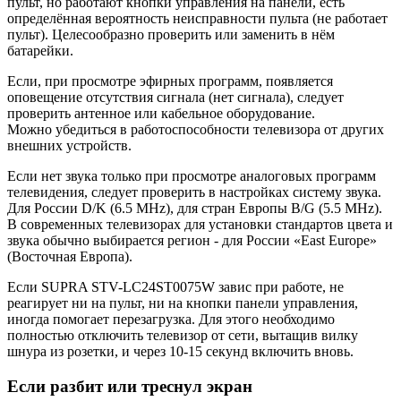
пульт, но работают кнопки управления на панели, есть
определённая вероятность неисправности пульта (не работает
пульт). Целесообразно проверить или заменить в нём
батарейки.
Если, при просмотре эфирных программ, появляется
оповещение отсутствия сигнала (нет сигнала), следует
проверить антенное или кабельное оборудование.
Можно убедиться в работоспособности телевизора от других
внешних устройств.
Если нет звука только при просмотре аналоговых программ
телевидения, следует проверить в настройках систему звука.
Для России D/K (6.5 MHz), для стран Европы B/G (5.5 MHz).
В современных телевизорах для установки стандартов цвета и
звука обычно выбирается регион - для России «East Europe»
(Восточная Европа).
Если SUPRA STV-LC24ST0075W завис при работе, не
реагирует ни на пульт, ни на кнопки панели управления,
иногда помогает перезагрузка. Для этого необходимо
полностью отключить телевизор от сети, вытащив вилку
шнура из розетки, и через 10-15 секунд включить вновь.
Если разбит или треснул экран