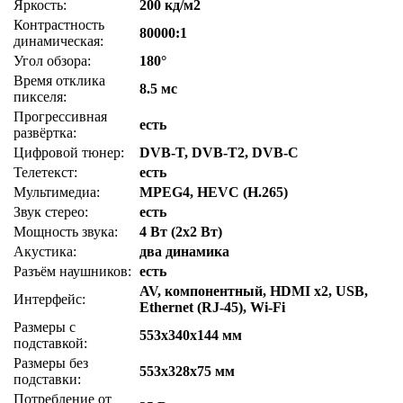
Яркость:
200 кд/м2
Контрастность
80000:1
динамическая:
Угол обзора:
180°
Время отклика
8.5 мс
пикселя:
Прогрессивная
есть
развёртка:
Цифровой тюнер:
DVB-T, DVB-T2, DVB-C
Телетекст:
есть
Мультимедиа:
MPEG4, HEVC (H.265)
Звук стерео:
есть
Мощность звука:
4 Вт (2x2 Вт)
Акустика:
два динамика
Разъём наушников:
есть
AV, компонентный, HDMI x2, USB,
Интерфейс:
Ethernet (RJ-45), Wi-Fi
Размеры с
553x340x144 мм
подставкой:
Размеры без
553x328x75 мм
подставки:
Потребление от