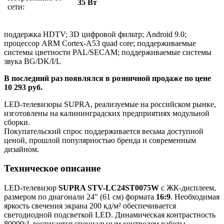
35 Вт
сети:
поддержка HDTV; 3D цифровой фильтр; Android 9.0;
процессор ARM Cortex-A53 quad core; поддерживаемые
системы цветности PAL/SECAM; поддерживаемые системы
звука BG/DK/I/L
В последний раз появлялся в розничной продаже по цене
10 293 руб.
LED-телевизоры SUPRA, реализуемые на российском рынке,
изготовлены на калининградских предприятиях модульной
сборки.
Покупательский спрос поддерживается весьма доступной
ценой, прошлой популярностью бренда и современным
дизайном.
Техническое описание
LED-телевизор
SUPRA STV-LC24ST0075W
с ЖК-дисплеем,
размером по диагонали 24" (61 см) формата
16:9
. Необходимая
яркость свечения экрана 200 кд/м² обеспечивается
светодиодной подсветкой LED. Динамическая контрастность
80000:1 достигается специальным контролем работы