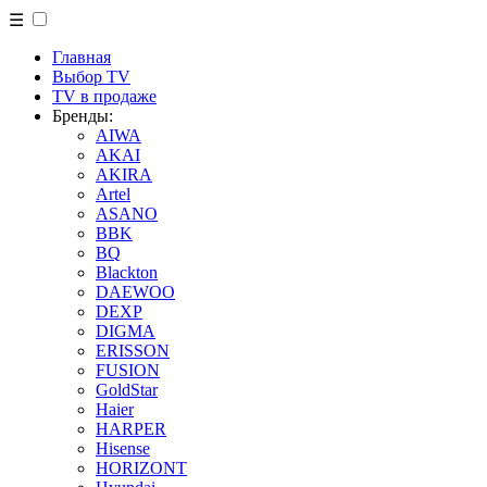
☰
Главная
Выбор TV
TV в продаже
Бренды:
AIWA
AKAI
AKIRA
Artel
ASANO
BBK
BQ
Blackton
DAEWOO
DEXP
DIGMA
ERISSON
FUSION
GoldStar
Haier
HARPER
Hisense
HORIZONT