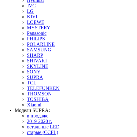
Hyundai
JVC
LG
KIVI
LOEWE
MYSTERY
Panasonic
PHILIPS
POLARLINE
SAMSUNG
SHARP
SHIVAKI
SKYLINE
SONY
SUPRA
TCL
TELEFUNKEN
THOMSON
TOSHIBA
Xiaomi
Модели SUPRA:
в продаже
2019-2020 г.
остальные LED
старые (CCFL)