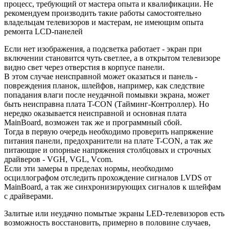
процесс, требующий от мастера опыта и квалификации. Не
рекомендуем производить такие работы самостоятельно
владельцам телевизоров и мастерам, не имеющим опыта
ремонта LCD-панелей
Если нет изображения, а подсветка работает - экран при
включении становится чуть светлее, а в открытом телевизоре
видно свет через отверстия в корпусе панели.
В этом случае неисправной может оказаться и панель -
повреждения планок, шлейфов, например, как следствие
попадания влаги после неудачной помывки экрана, может
быть неисправна плата T-CON (Тайминг-Контроллер). Но
нередко оказывается неисправной и основная плата
MainBoard, возможен так же и программный сбой.
Тогда в первую очередь необходимо проверить напряжение
питания панели, предохранители на плате T-CON, а так же
питающие и опорные напряжения столбцовых и строчных
драйверов - VGH, VGL, Vcom.
Если эти замеры в пределах нормы, необходимо
осциллографом отследить прохождение сигналов LVDS от
MainBoard, а так же синхронизирующих сигналов к шлейфам
с драйверами.
Залитые или неудачно помытые экраны LED-телевизоров есть
возможность восстановить, примерно в половине случаев,