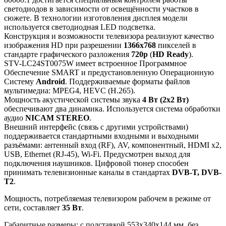
светодиодов в зависимости от освещённости участков в
сюжете. В технологии изготовления дисплея модели
используется светодиодная LED подсветка.
Конструкция и возможности телевизора реализуют качество
изображения HD при разрешении
1366x768
пикселей в
стандарте графического разложения
720p
(
HD Ready
).
STV-LC24ST0075W имеет встроенное Программное
Обеспечение SMART и предустановленную Операционную
Систему
Android
. Поддерживаемые форматы файлов
мультимедиа: MPEG4, HEVC (H.265).
Мощность акустической системы звука
4 Вт (2x2 Вт)
обеспечивают два динамика. Используется система обработки
аудио
NICAM STEREO
.
Внешний интерфейс (связь с другими устройствами)
поддерживается стандартными входными и выходными
разъёмами: антенный вход (RF), AV, компонентный, HDMI x2,
USB, Ethernet (RJ-45), Wi-Fi. Предусмотрен выход для
подключения наушников. Цифровой тюнер способен
принимать телевизионные каналы в стандартах
DVB-T, DVB-
T2
.
Мощность, потребляемая телевизором рабочем в режиме от
сети, составляет
35 Вт
.
Габаритные размеры: с подставкой 553x340x144 мм, без