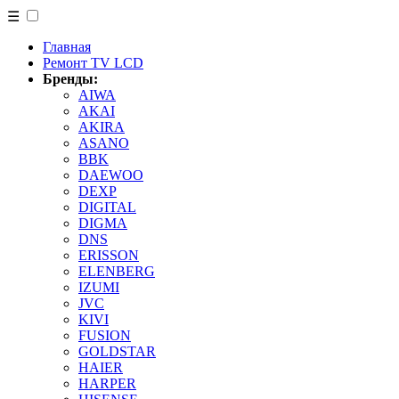
☰
Главная
Ремонт TV LCD
Бренды:
AIWA
AKAI
AKIRA
ASANO
BBK
DAEWOO
DEXP
DIGITAL
DIGMA
DNS
ERISSON
ELENBERG
IZUMI
JVC
KIVI
FUSION
GOLDSTAR
HAIER
HARPER