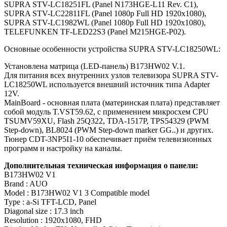
SUPRA STV-LC18251FL (Panel N173HGE-L11 Rev. C1),
SUPRA STV-LC22811FL (Panel 1080p Full HD 1920x1080),
SUPRA STV-LC1982WL (Panel 1080p Full HD 1920x1080),
TELEFUNKEN TF-LED22S3 (Panel M215HGE-P02).
Основные особенности устройства SUPRA STV-LC18250WL:
Установлена матрица (LED-панель) B173HW02 V.1.
Для питания всех внутренних узлов телевизора SUPRA STV-
LC18250WL используется внешний источник типа Adapter
12V.
MainBoard - основная плата (материнская плата) представляет
собой модуль T.VST59.62, с применением микросхем CPU
TSUMV59XU, Flash 25Q322, TDA-1517P, TPS54329 (PWM
Step-down), BL8024 (PWM Step-down marker GG..) и других.
Тюнер CDT-3NP5I1-10 обеспечивает приём телевизионных
программ и настройку на каналы.
Дополнительная техническая информация о панели:
B173HW02 V1
Brand : AUO
Model : B173HW02 V1 3 Compatible model
Type : a-Si TFT-LCD, Panel
Diagonal size : 17.3 inch
Resolution : 1920x1080, FHD