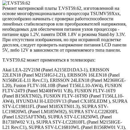
Ремонт материнской платы T.VST59.62, изготовленной на
основе многофункционального процессора TSUMV59Xхх,
целесообразно начинать с проверки работоспособности
линейных стабилизаторов или преобразователей напряжения,
необходимых для обеспечения питания узлов процессора -
питание ядра 1.2V, памяти DDR 1.8V и режима Stand-by 3.3V.
При отсутствии изображения, но при исправной подсветке
дисплея, следует проверить напряжение питания LCD панели
5V, либо 12V в зависимости от применяемого типа панели.
T.VST59.62 может применяться в телевизорах:
Akai LEA-22V21M (Panel A215ED1DA3-1), ERISSON
22LEN18 (Panel M215HGJ-L21), ERISSON 16LEN18 (Panel
N156BGE-L11 Rev.C1), ERISSON 24LEN18 (Panel M236HGE-
L20), Fusion FLTV-16L10B (Panel T156LL10-AW4), FUSION
FLTV-24T9 (Panel M240HW01 V.B), FUSION FLTV-16T9
(Panel B156XTN02), FUSION FLTV-16T9D (Panel T156LL10-
AW4), HYUNDAI H-LED19V13 (Panel CX185LEDM ), SUPRA
STV-LC19811FL (Panel M185XTN01.3), SUPRA STV-
LC19820WL (Panel LM185WH2), SUPRA STV-LC22820FL
(Panel LS215AFTNM), SUPRA STV-LC18250WL (Panel
B173HW02 V.1), SUPRA STV-LC22810FL (Panel M215HGE-
L21 Rev.C1), SUPRA STV-LC16810WL (Panel B156RW01 V.1),