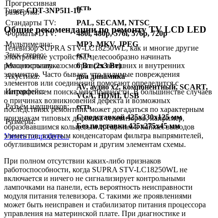
Прогрессивная
есть
Тuner:
CDT-3NP5I1-10
развёртка:
Стандарты TV:
PAL, SECAM, NTSC
Общие рекомендации по ремонту TV LCD LED
Форматы DTV:
480i, 480p, 576i, 576p, 720p
Мультимедиа:
MP3, MKV, JPEG
Телевизор SUPRA STV-LC18250WL, как и многие другие
Звук стерео:
есть
электронные устройства, целесообразно начинать
Мощность звука:
6 Вт (2x3 Вт)
ремонтировать с осмотра всех внешних и внутренних
элементов. Часто бывает, что видимые повреждения
Акустика:
два динамика
элементов или соединений помогают определится с
AV, аудио x2, компонентный, SCART,
Интерфейс:
направлением поиска неисправности. В большинстве случаев
VGA, HDMI, USB
о причинах возникновения дефекта и возможных
Разъём наушников:
есть
последствиях ремонтник может догадаться по характерным
C подставкой 425x330x125 мм
признакам типовых дефектов телевизоров, например,
Размеры:
Без подставки 425x275x45 мм
образовавшимся кольцевым трещинам в пайках выводов
элементов, вздутым конденсаторам фильтра выпрямителей,
Узнать подробнее...
обуглившимся резисторам и другим элементам схемы.
При полном отсутствии каких-либо признаков
работоспособности, когда SUPRA STV-LC18250WL не
включается и ничего не сигнализирует контрольными
лампочками на панели, есть вероятность неисправности
модуля питания телевизора. С такими же проявлениями
может быть неисправен и стабилизатор питания процессора
управления на материнской плате. При диагностике и