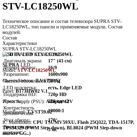
STV-LC18250WL
Техническое описание и состав телевизора SUPRA STV-
LC18250WL, тип панели и применяемые модули. Состав
модулей.
Состав
Характеристики
SUPRA STV-LC18250WL
LCD TV LED STV-LC18250WL
Диагональ экрана:
17" (43 см)
SUPRA
LED
Формат экрана:
16:9
Model:
STV-LC18250WL
Разрешение:
1600x900
Chassis/Version:
T.VST59.62
Частота обновления:
50 Гц
LED подсветка:
есть, Edge LED
Panel:
B173HW02 V.1
Поддержка HD:
720p HD
Яркость:
220 кд/м2
Power Supply (PSU):
Adapter 12V
Контрастность
10000:1
MainBoard:
T.VST59.62
динамическая:
Угол обзора:
170°
IC MainBoard:
CPU TSUMV59XU, Flash 25Q322, TDA-1517P,
Время отклика
TPS54329 (PWM Step-down), BL8024 (PWM Step-down
5 мс
пикселя:
marker GG..)