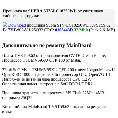
Прошивка на
SUPRA STV-LC18250WL
от участников
сибирского форума:
Download
прошивка Supra STV-LC18250WL T.VST59.62
B173HW02-V.1 25Q32 CRC:
0103443D
32 Mbit
(Pack 2.61MB)
Дополнительно по ремонту MainBoard
Плата T.VST59.62 от производителя CVTE Dream-Future.
Процессор TSUMV59XU QFP-100 от Mstar.
32-bit SoC Mstar TSUMV59XU QFP-100 имеет 1 ядро Macaw12
OpenRISC 1000 и графический процессор GPU OpenVG 1.1.
Напряжение питания ядра процессора CPU 1.2V.
Оперативная память встроена в SoC DDR1/DDR2.
Прошивка хранится в микросхеме SPI Flash 32Mbit 4MB,
например 25Q32.
Внешний вид MainBoard T.VST59.62 показан на рисунке
ниже: