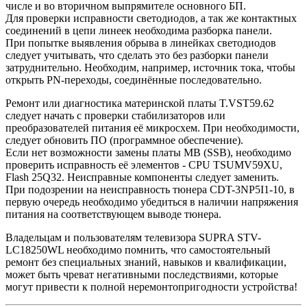
числе и во вторичном выпрямителе основного БП.
Для проверки исправности светодиодов, а так же контактных
соединений в цепи линеек необходима разборка панели.
При попытке выявления обрыва в линейках светодиодов
следует учитывать, что сделать это без разборки панели
затруднительно. Необходим, например, источник тока, чтобы
открыть PN-переходы, соединённые последовательно.
Ремонт или диагностика материнской платы T.VST59.62
следует начать с проверки стабилизаторов или
преобразователей питания её микросхем. При необходимости,
следует обновить ПО (программное обеспечение).
Если нет возможности замены платы MB (SSB), необходимо
проверить исправность её элементов - CPU TSUMV59XU,
Flash 25Q32. Неисправные компоненты следует заменить.
При подозрении на неисправность тюнера CDT-3NP5I1-10, в
первую очередь необходимо убедиться в наличии напряжения
питания на соответствующем выводе тюнера.
Владельцам и пользователям телевизора SUPRA STV-
LC18250WL необходимо помнить, что самостоятельный
ремонт без специальных знаний, навыков и квалификации,
может быть чреват негативными последствиями, которые
могут привести к полной неремонтопригодности устройства!