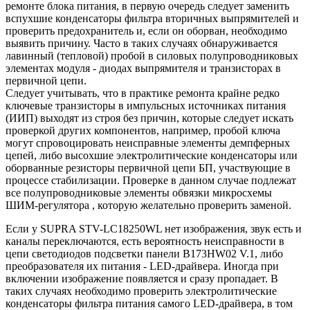
ремонте блока питания, в первую очередь следует заменить
вспухшие конденсаторы фильтра вторичных выпрямителей и
проверить предохранитель и, если он оборван, необходимо
выявить причину. Часто в таких случаях обнаруживается
лавинный (тепловой) пробой в силовых полупроводниковых
элементах модуля - диодах выпрямителя и транзисторах в
первичной цепи.
Следует учитывать, что в практике ремонта крайне редко
ключевые транзисторы в импульсных источниках питания
(ИИП) выходят из строя без причин, которые следует искать
проверкой других компонентов, например, пробой ключа
могут спровоцировать неисправные элементы демпферных
цепей, либо высохшие электролитические конденсаторы или
оборванные резисторы первичной цепи БП, участвующие в
процессе стабилизации. Проверке в данном случае подлежат
все полупроводниковые элементы обвязки микросхемы
ШИМ-регулятора , которую желательно проверить заменой.
Если у SUPRA STV-LC18250WL нет изображения, звук есть и
каналы переключаются, есть вероятность неисправности в
цепи светодиодов подсветки панели B173HW02 V.1, либо
преобразователя их питания - LED-драйвера. Иногда при
включении изображение появляется и сразу пропадает. В
таких случаях необходимо проверить электролитические
конденсаторы фильтра питания самого LED-драйвера, в том