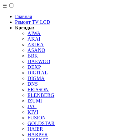
☰
Главная
Ремонт TV LCD
Бренды:
AIWA
AKAI
AKIRA
ASANO
BBK
DAEWOO
DEXP
DIGITAL
DIGMA
DNS
ERISSON
ELENBERG
IZUMI
JVC
KIVI
FUSION
GOLDSTAR
HAIER
HARPER