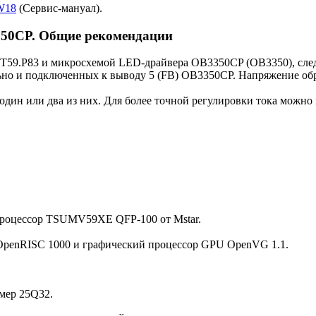
5W18
(Сервис-мануал).
350CP. Общие рекомендации
VST59.P83 и микросхемой LED-драйвера OB3350CP (OB3350), сле
льно и подключенных к выводу 5 (FB) OB3350CP. Напряжение обр
 один или два из них. Для более точной регулировки тока можно
Процессор TSUMV59XE QFP-100 от Mstar.
OpenRISC 1000 и графический процессор GPU OpenVG 1.1.
мер 25Q32.