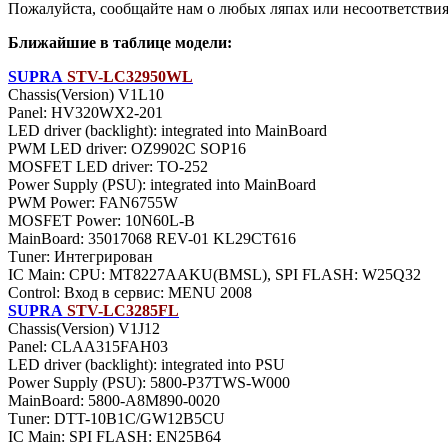
Пожалуйста, сообщайте нам о любых ляпах или несоответствиях
Ближайшие в таблице модели:
SUPRA
STV-LC32950WL
Chassis(Version) V1L10
Panel: HV320WX2-201
LED driver (backlight): integrated into MainBoard
PWM LED driver: OZ9902C SOP16
MOSFET LED driver: TO-252
Power Supply (PSU): integrated into MainBoard
PWM Power: FAN6755W
MOSFET Power: 10N60L-B
MainBoard: 35017068 REV-01 KL29CT616
Тuner: Интегрирован
IC Main: CPU: MT8227AAKU(BMSL), SPI FLASH: W25Q32
Control: Вход в сервис: MENU 2008
SUPRA
STV-LC3285FL
Chassis(Version) V1J12
Panel: CLAA315FAH03
LED driver (backlight): integrated into PSU
Power Supply (PSU): 5800-P37TWS-W000
MainBoard: 5800-A8M890-0020
Тuner: DTT-10B1C/GW12B5CU
IC Main: SPI FLASH: EN25B64