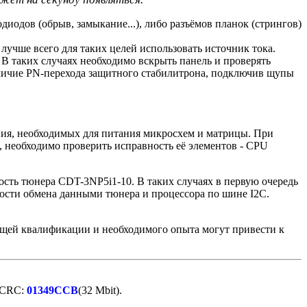
иодов (обрыв, замыкание...), либо разъёмов планок (стрингов)
лучше всего для таких целей использовать источник тока.
В таких случаях необходимо вскрыть панель и проверять
личие PN-перехода защитного стабилитрона, подключив щупы
ания, необходимых для питания микросхем и матрицы. При
 необходимо проверить исправность её элементов - CPU
ость тюнера CDT-3NP5i1-10. В таких случаях в первую очередь
ости обмена данными тюнера и процессора по шине I2C.
щей квалификации и необходимого опыта могут привести к
CRC:
01349CCB
(32 Mbit).