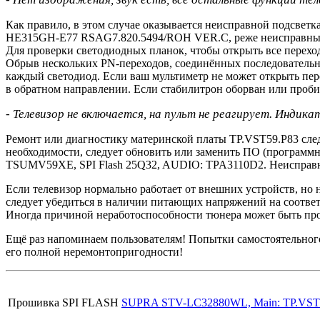
Как правило, в этом случае оказывается неисправной подсветк
HE315GH-E77 RSAG7.820.5494/ROH VER.C, реже неисправным
Для проверки светодиодных планок, чтобы открыть все переходы
Обрыв нескольких PN-переходов, соединённых последовательно
каждый светодиод. Если ваш мультиметр не может открыть пе
в обратном направлении. Если стабилитрон оборван или пробит
- Телевизор не включается, на пульт не реагирует. Инди
Ремонт или диагностику материнской платы TP.VST59.P83 след
необходимости, следует обновить или заменить ПО (программн
TSUMV59XE, SPI Flash 25Q32, AUDIO: TPA3110D2. Неисправн
Если телевизор нормально работает от внешних устройств, но 
следует убедиться в наличии питающих напряжений на соответ
Иногда причиной неработоспособности тюнера может быть пр
Ещё раз напоминаем пользователям! Попытки самостоятельно
его полной неремонтопригодности!
Прошивка SPI FLASH
SUPRA STV-LC32880WL, Main: TP.VST