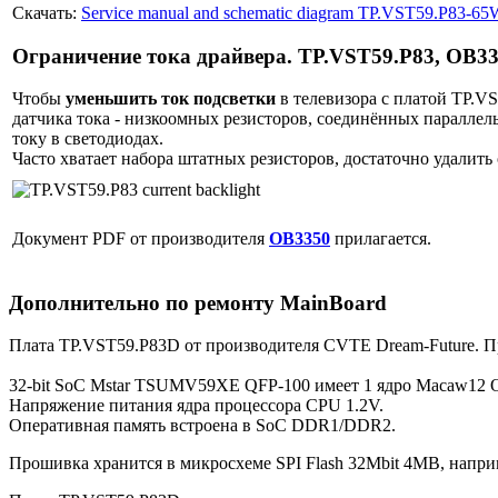
Скачать:
Service manual and sсhematic diagram TP.VST59.P83-6
Ограничение тока драйвера. TP.VST59.P83, OB3
Чтобы
уменьшить ток подсветки
в телевизора с платой TP.
датчика тока - низкоомных резисторов, соединённых паралле
току в светодиодах.
Часто хватает набора штатных резисторов, достаточно удалить
Документ PDF от производителя
OB3350
прилагается.
Дополнительно по ремонту MainBoard
Плата TP.VST59.P83D от производителя CVTE Dream-Future. 
32-bit SoC Mstar TSUMV59XE QFP-100 имеет 1 ядро Macaw12 
Напряжение питания ядра процессора CPU 1.2V.
Оперативная память встроена в SoC DDR1/DDR2.
Прошивка хранится в микросхеме SPI Flash 32Mbit 4MB, напри