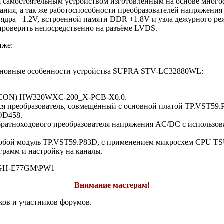
ся самостоятельным устройством изготовленным на основе мно
ания, а так же работоспособности преобразователей напряжения
я ядра +1.2V, встроенной памяти DDR +1.8V и узла дежурного р
проверить непосредственно на разъёме LVDS.
иже:
новные особенности устройства SUPRA STV-LC32880WL:
(T-CON) HW320WXC-200_X-PCB-X0.0.
ся преобразователь, совмещённый с основной платой TP.VST59
OD458.
обратноходового преобразователя напряжения AC/DC c использ
ет собой модуль TP.VST59.P83D, с применением микросхем CPU 
рамм и настройку на каналы.
GH-E77GM\PW1
Внимание мастерам!
ков и участников форумов.