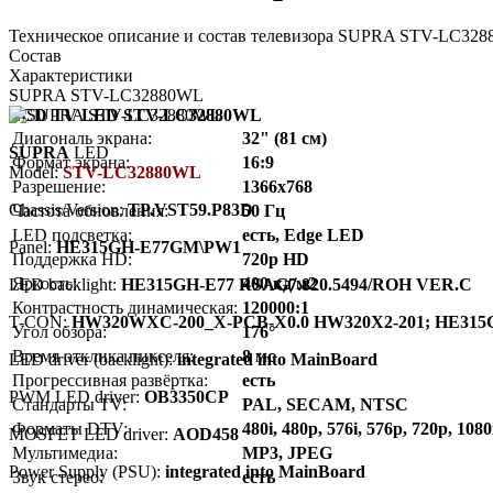
Техническое описание и состав телевизора SUPRA STV-LC3288
Состав
Характеристики
SUPRA STV-LC32880WL
LCD TV LED STV-LC32880WL
Диагональ экрана:
32" (81 см)
SUPRA
LED
Формат экрана:
16:9
Model:
STV-LC32880WL
Разрешение:
1366x768
Chassis/Version:
TP.VST59.P83D
Частота обновления:
50 Гц
LED подсветка:
есть, Edge LED
Panel:
HE315GH-E77GM\PW1
Поддержка HD:
720p HD
Яркость:
400 кд/м2
LED backlight:
HE315GH-E77 RSAG7.820.5494/ROH VER.C
Контрастность динамическая:
120000:1
T-CON:
HW320WXC-200_X-PCB-X0.0 HW320X2-201; HE315
Угол обзора:
176°
Время отклика пикселя:
8 мс
LED driver (backlight):
integrated into MainBoard
Прогрессивная развёртка:
есть
PWM LED driver:
OB3350CP
Стандарты TV:
PAL, SECAM, NTSC
Форматы DTV:
480i, 480p, 576i, 576p, 720p, 1080
MOSFET LED driver:
AOD458
Мультимедиа:
MP3, JPEG
Power Supply (PSU):
integrated into MainBoard
Звук стерео:
есть