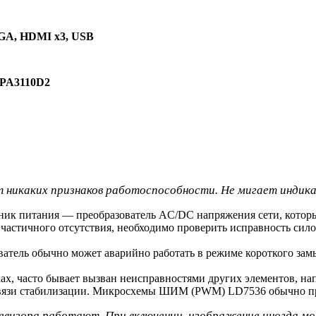
VGA, HDMI x3, USB
TPA3110D2
 никаких признаков работоспособности. Не мигает индикат
ник питания — преобразователь AC/DC напряжения сети, которы
и частичного отсутствия, необходимо проверить исправность с
атель обычно может аварийно работать в режиме короткого замы
ах, часто бывает вызван неисправностями других элементов, н
Связи стабилизации. Микросхемы ШИМ (PWM) LD7536 обычно про
левизора работают. При включении, изображение иногда мо