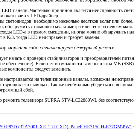
а LED-панели. Частенько причиной является неисправность светод
 оказывается LED-драйвер.
 светодиодов, необходимо несколько десятков вольт или более, 
, обнаружить с помощью мультиметра или тестера невозможно. 
реходы LED-а в прямом смещении, иногда можно обнаружить на
 в К/З, тогда LED неисправен и требует замены.
катор моргает либо сигнализирует дежурный режим.
ует начать с проверки стабилизаторов и преобразователей пит
ое обеспечение). Если нет возможности замены платы MB (SSB),
ые компоненты следует заменить.
не настраивается на телевизионные каналы, возможна неисправн
ствующих его выводах. Так же необходимо убедиться в возможн
ограммный сбой.
го ремонта телевизора SUPRA STV-LC32880WL без соответствую
59.P83D (32A300J_XE_TU CXD), Panel: HE315GH-E77GM\PW1