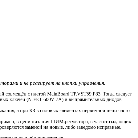
орами и не реагирует на кнопки управления.
й совмещён с платой MainBoard TP.VST59.P83. Тогда следует
иловых ключей (N-FET 600V 7A) и выпрямительных диодов
кания, а при КЗ в силовых элементах первичной цепи часто
апример, в цепи питания ШИМ-регулятора, в частотозадающих
веряются заменой на новые, либо заведомо исправные.
жет на секунду появляться.