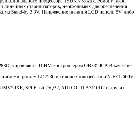
гофункционального процессора TSUMV59Xхх. Ремонт такой
 и линейных стабилизаторов, необходимых для обеспечения
ежима Stand-by 3.3V. Напряжение питания LCD панели 5V, либо
.P83D, управляется ШИМ-контроллером OB3350CP. В качестве
ованием микросхем LD7536 и силовых ключей типа N-FET 600V
TSUMV59XE, SPI Flash 25Q32, AUDIO: TPA3110D2 и других.