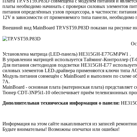
Плата TP.VST59.P83D совмещена с модулем питания и являет
платы необходимо начинать с проверки силовых элементов пит
питания определённых узлов процессора, в частности: питани
12V в зависимости от применяемого типа панели, необходимо 
Внешний вид MainBoard TP.VST59.P83D показан на рисунке н
Ос
Установлена матрица (LED-панель) HE315GH-E77GM\PW1 .
В управлении матрицей используется Тайминг-Контроллер 
Для питания светодиодов подсветки HE315GH-E77 использует
силовых элементов LED-драйвера применяются ключи типа A
Модуль питания совмещён с MainBoard и выполнен по схеме 
7A.
MainBoard - основная плата (материнская плата) представля
Тюнер CDT-3NP5i1-10 обеспечивает приём телевизионных прог
Дополнительная техническая информация о панели:
HE315
Информация на этом сайте накапливается из записей ремонтни
Будьте внимательны! Возможны опечатки или ошибки!