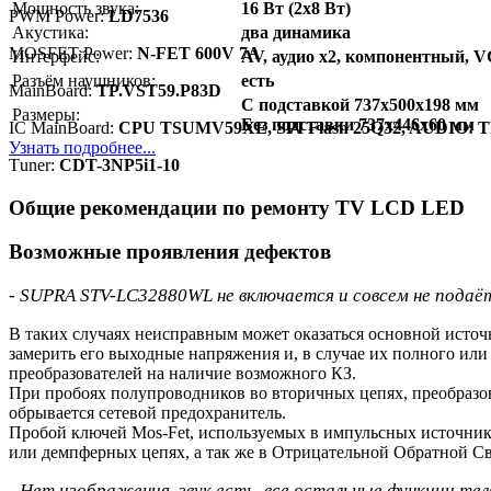
Мощность звука:
16 Вт (2x8 Вт)
PWM Power:
LD7536
Акустика:
два динамика
MOSFET Power:
N-FET 600V 7A
Интерфейс:
AV, аудио x2, компонентный, 
Разъём наушников:
есть
MainBoard:
TP.VST59.P83D
C подставкой 737x500x198 мм
Размеры:
Без подставки 737x446x60 мм
IC MainBoard:
CPU TSUMV59XE, SPI Flash 25Q32, AUDIO: 
Узнать подробнее...
Тuner:
CDT-3NP5i1-10
Общие рекомендации по ремонту TV LCD LED
Возможные проявления дефектов
- SUPRA STV-LC32880WL не включается и совсем не подаёт
В таких случаях неисправным может оказаться основной источ
замерить его выходные напряжения и, в случае их полного ил
преобразователей на наличие возможного КЗ.
При пробоях полупроводников во вторичных цепях, преобразов
обрывается сетевой предохранитель.
Пробой ключей Mos-Fet, используемых в импульсных источник
или демпферных цепях, а так же в Отрицательной Обратной 
- Нет изображения, звук есть, все остальные функции те