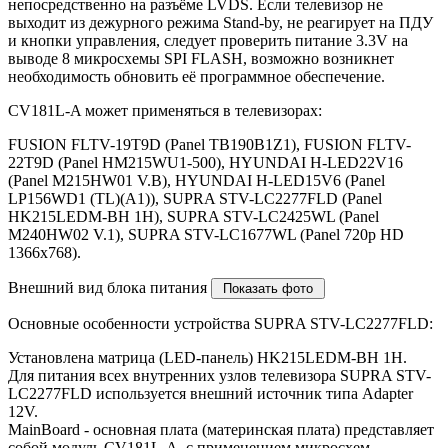
непосредственно на разъёме LVDS. Если телевизор не
выходит из дежурного режима Stand-by, не реагирует на ПДУ
и кнопки управления, следует проверить питание 3.3V на
выводе 8 микросхемы SPI FLASH, возможно возникнет
необходимость обновить её программное обеспечение.
CV181L-A может применяться в телевизорах:
FUSION FLTV-19T9D (Panel TB190B1Z1), FUSION FLTV-
22T9D (Panel HM215WU1-500), HYUNDAI H-LED22V16
(Panel M215HW01 V.B), HYUNDAI H-LED15V6 (Panel
LP156WD1 (TL)(A1)), SUPRA STV-LC2277FLD (Panel
HK215LEDM-BH 1H), SUPRA STV-LC2425WL (Panel
M240HW02 V.1), SUPRA STV-LC1677WL (Panel 720p HD
1366x768).
Внешний вид блока питания
Основные особенности устройства SUPRA STV-LC2277FLD:
Установлена матрица (LED-панель) HK215LEDM-BH 1H.
Для питания всех внутренних узлов телевизора SUPRA STV-
LC2277FLD используется внешний источник типа Adapter
12V.
MainBoard - основная плата (материнская плата) представляет
собой модуль CV181L-A, с применением микросхем