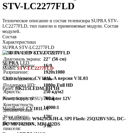
STV-LC2277FLD
Техническое описание и состав телевизора SUPRA STV-
LC2277FLD, тип панели и применяемые модули. Состав
модулей.
Состав
Характеристики
SUPRA STV-LC2277FLD
LCD TV LED STV-LC2277FLD
Диагональ экрана:
22" (56 см)
SUPRA
LED
Формат экрана:
16:9
Model:
STV-LC2277FLD
Разрешение:
1920x1080
Chassis/Version:
CV181L-A версия V3L03
LED подсветка:
есть
Поддержка HD:
1080p Full HD
Panel:
HK215LEDM-BH 1H
Яркость:
250 кд/м2
Контрастность:
700:1
Power Supply (PSU):
Adapter 12V
Контрастность
14000:1
MainBoard:
CV181L-A
динамическая:
Угол обзора:
170°
IC MainBoard:
W9425G6JH-4, SPI Flash: 25Q32BVSIG, DC-
Время отклика
DC MP1423DN, MP1482DS
5 мс
пикселя: