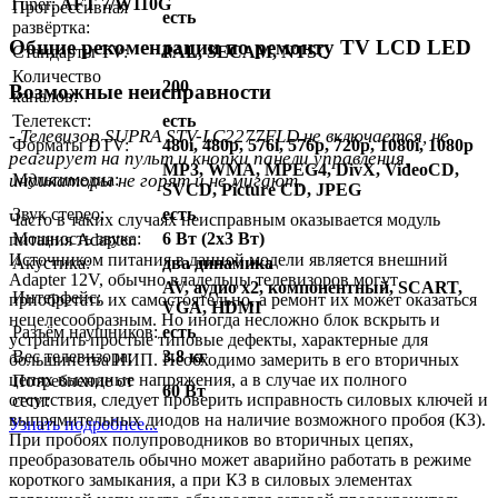
Тuner:
AFT 7/W110G
Прогрессивная
есть
развёртка:
Общие рекомендации по ремонту TV LCD LED
Стандарты TV:
PAL, SECAM, NTSC
Количество
200
Возможные неисправности
каналов:
Телетекст:
есть
- Телевизор SUPRA STV-LC2277FLD не включается, не
Форматы DTV:
480i, 480p, 576i, 576p, 720p, 1080i, 1080p
реагирует на пульт и кнопки панели управления,
MP3, WMA, MPEG4, DivX, VideoCD,
Мультимедиа:
индикаторы не горят и не мигают.
SVCD, Picture CD, JPEG
Звук стерео:
есть
Часто в таких случаях неисправным оказывается модуль
Мощность звука:
6 Вт (2х3 Вт)
питания Adapter.
Источником питания в данной модели является внешний
Акустика:
два динамика
Adapter 12V, обычно владельцы телевизоров могут
AV, аудио x2, компонентный, SCART,
Интерфейс:
приобретать их самостоятельно, а ремонт их может оказаться
VGA, HDMI
нецелесообразным. Но иногда несложно блок вскрыть и
Разъём наушников:
есть
устранить простые типовые дефекты, характерные для
Вес телевизора:
3.8 кг
большинства ИИП. Необходимо замерить в его вторичных
цепях выходные напряжения, а в случае их полного
Потребление от
60 Вт
отсутствия, следует проверить исправность силовых ключей и
сети:
выпрямительных диодов на наличие возможного пробоя (КЗ).
Узнать подробнее...
При пробоях полупроводников во вторичных цепях,
преобразователь обычно может аварийно работать в режиме
короткого замыкания, а при КЗ в силовых элементах