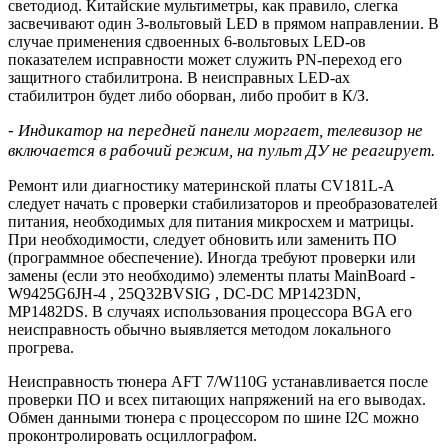
светодиод. Китайские мультиметры, как правило, слегка
засвечивают один 3-вольтовый LED в прямом направлении. В
случае применения сдвоенных 6-вольтовых LED-ов
показателем исправности может служить PN-переход его
защитного стабилитрона. В неисправных LED-ах
стабилитрон будет либо оборван, либо пробит в К/З.
- Индикатор на передней панели моргает, телевизор не
включается в рабочий режим, на пульт ДУ не реагирует.
Ремонт или диагностику материнской платы CV181L-A
следует начать с проверки стабилизаторов и преобразователей
питания, необходимых для питания микросхем и матрицы.
При необходимости, следует обновить или заменить ПО
(программное обеспечение). Иногда требуют проверки или
замены (если это необходимо) элементы платы MainBoard -
W9425G6JH-4 , 25Q32BVSIG , DC-DC MP1423DN,
MP1482DS. В случаях использования процессора BGA его
неисправность обычно выявляется методом локального
прогрева.
Неисправность тюнера AFT 7/W110G устанавливается после
проверки ПО и всех питающих напряжений на его выводах.
Обмен данными тюнера с процессором по шине I2C можно
проконтролировать осциллографом.