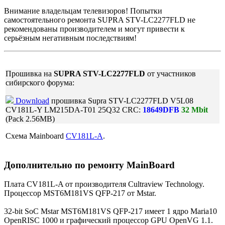
Внимание владельцам телевизоров! Попытки
самостоятельного ремонта SUPRA STV-LC2277FLD не
рекомендованы производителем и могут привести к
серьёзным негативным последствиям!
Прошивка на
SUPRA STV-LC2277FLD
от участников
сибирского форума:
Download
прошивка Supra STV-LC2277FLD V5L08
CV181L-Y LM215DA-T01 25Q32 CRC:
18649DFB
32 Mbit
(Pack 2.56MB)
Схема Mainboard
CV181L-A
.
Дополнительно по ремонту MainBoard
Плата CV181L-A от производителя Cultraview Technology.
Процессор MST6M181VS QFP-217 от Mstar.
32-bit SoC Mstar MST6M181VS QFP-217 имеет 1 ядро Maria10
OpenRISC 1000 и графический процессор GPU OpenVG 1.1.