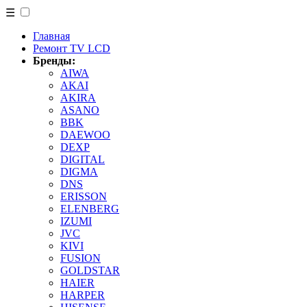
☰
Главная
Ремонт TV LCD
Бренды:
AIWA
AKAI
AKIRA
ASANO
BBK
DAEWOO
DEXP
DIGITAL
DIGMA
DNS
ERISSON
ELENBERG
IZUMI
JVC
KIVI
FUSION
GOLDSTAR
HAIER
HARPER