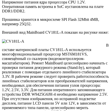
Напряжение питания ядра процессора CPU 1.2V.
Оперативная память встроена в SoC иустановлена на плате
DDR1/DDR2.
Прошивка хранится в микросхеме SPI Flash 32Mbit 4MB,
например 25Q32.
Внешний вид MainBoard CV181L-A показан на рисунке ниже:
В
составе материнской платы CV181L-A используется
многофункциональный процессор MST6M181VS,
совмещённый со скалером (видеоконтроллером-
масштабатором). Ремонт MainBoard целесообразно начинать с
проверки питания дежурного режима (Stand-by), который
реализован с помощью отдельного линейного стабилизатора
3.3V. В рабочем режиме следует проверить работоспособность
линейных стабилизаторов или преобразователей напряжения,
необходимых для обеспечения питания узлов процессора:
1.2V, 2.5V, 3.3V. Для питания оперативного запоминающего
устройства DDR W9425G6JH-4 необходимо напряжение 2.5V.
При отсутствии изображения, но исправной подсветке
дисплея, питание LCD панели 5V или 12V, в зависимости от
применяемого типа панели, целесообразно мерить