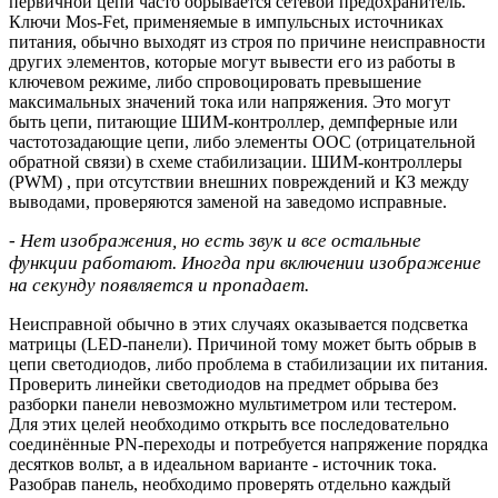
первичной цепи часто обрывается сетевой предохранитель.
Ключи Mos-Fet, применяемые в импульсных источниках
питания, обычно выходят из строя по причине неисправности
других элементов, которые могут вывести его из работы в
ключевом режиме, либо спровоцировать превышение
максимальных значений тока или напряжения. Это могут
быть цепи, питающие ШИМ-контроллер, демпферные или
частотозадающие цепи, либо элементы ООС (отрицательной
обратной связи) в схеме стабилизации. ШИМ-контроллеры
(PWM) , при отсутствии внешних повреждений и КЗ между
выводами, проверяются заменой на заведомо исправные.
- Нет изображения, но есть звук и все остальные
функции работают. Иногда при включении изображение
на секунду появляется и пропадает.
Неисправной обычно в этих случаях оказывается подсветка
матрицы (LED-панели). Причиной тому может быть обрыв в
цепи светодиодов, либо проблема в стабилизации их питания.
Проверить линейки светодиодов на предмет обрыва без
разборки панели невозможно мультиметром или тестером.
Для этих целей необходимо открыть все последовательно
соединённые PN-переходы и потребуется напряжение порядка
десятков вольт, а в идеальном варианте - источник тока.
Разобрав панель, необходимо проверять отдельно каждый