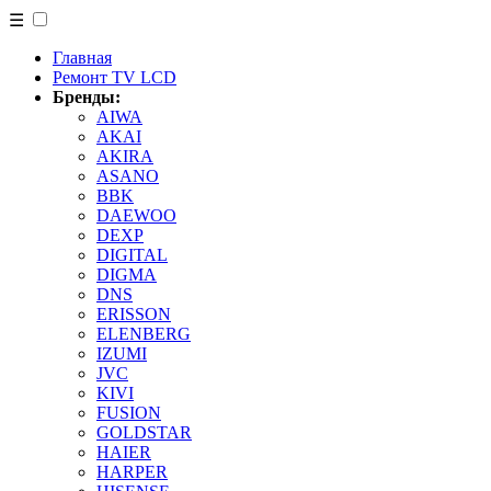
☰
Главная
Ремонт TV LCD
Бренды:
AIWA
AKAI
AKIRA
ASANO
BBK
DAEWOO
DEXP
DIGITAL
DIGMA
DNS
ERISSON
ELENBERG
IZUMI
JVC
KIVI
FUSION
GOLDSTAR
HAIER
HARPER