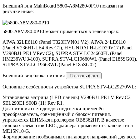
Внешний вид MainBoard 5800-A8M280-0P10 показан на
рисунке ниже:
5800-A8M280-0P10 может применяться в телевизорах:
AIWA 32LE6110 (Panel T320HVN01.V2), AIWA 24LE6110
(Panel V236H1-LE4 Rev.C1), HYUNDAI H-LED29V17 (Panel
V290BJ1-PE1 VRev.C2), SUPRA STV-LC24660FL (Panel
HM236WU3-100), SUPRA STV-LC19660WL (Panel E185SG01),
SUPRA STV-LC19663WL (Panel E185SG02).
Внешний вид блока питания
Основные особенности устройства SUPRA STV-LC29270WL:
Установлена матрица (LED-панель) V290BJ1-PE1 V Rev.C2
SEL290E1 S00B (11) Rev.R1.
Для питания светодиодов подсветки применён
преобразователь, совмещённый с блоком питания,
управляется ШИМ-контроллером OB8362HP. В качестве
силовых элементов LED-драйвера применяются ключи типа
ME15N10-G.
Формирование необходимых питающих напряжений для всех