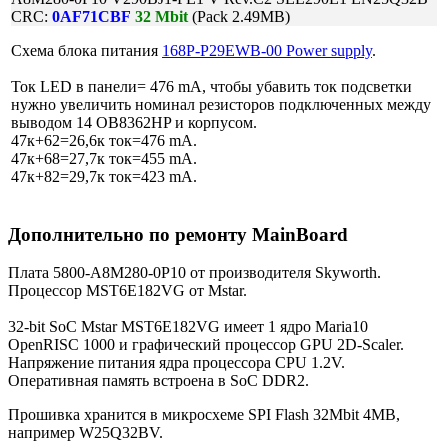
CRC:
0AF71CBF
32 Mbit
(Pack 2.49MB)
Схема блока питания
168P-P29EWB-00 Power supply
.
Ток LED в панели= 476 mA, чтобы убавить ток подсветки
нужно увеличить номинал резисторов подключенных между
выводом 14 OB8362HP и корпусом.
47к+62=26,6к ток=476 mA.
47к+68=27,7к ток=455 mA.
47к+82=29,7к ток=423 mA.
Дополнительно по ремонту MainBoard
Плата 5800-A8M280-0P10 от производителя Skyworth.
Процессор MST6E182VG от Mstar.
32-bit SoC Mstar MST6E182VG имеет 1 ядро Maria10
OpenRISC 1000 и графический процессор GPU 2D-Scaler.
Напряжение питания ядра процессора CPU 1.2V.
Оперативная память встроена в SoC DDR2.
Прошивка хранится в микросхеме SPI Flash 32Mbit 4MB,
например W25Q32BV.