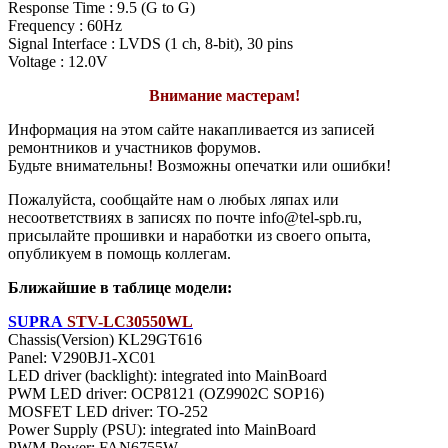
Response Time : 9.5 (G to G)
Frequency : 60Hz
Signal Interface : LVDS (1 ch, 8-bit), 30 pins
Voltage : 12.0V
Внимание мастерам!
Информация на этом сайте накапливается из записей
ремонтников и участников форумов.
Будьте внимательны! Возможны опечатки или ошибки!
Пожалуйста, сообщайте нам о любых ляпах или
несоответствиях в записях по почте info@tel-spb.ru,
присылайте прошивки и наработки из своего опыта,
опубликуем в помощь коллегам.
Ближайшие в таблице модели:
SUPRA
STV-LC30550WL
Chassis(Version) KL29GT616
Panel: V290BJ1-XC01
LED driver (backlight): integrated into MainBoard
PWM LED driver: OCP8121 (OZ9902C SOP16)
MOSFET LED driver: TO-252
Power Supply (PSU): integrated into MainBoard
PWM Power: FAN6755W