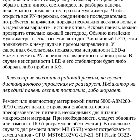
обрыв в цепи линеек светодиодов, не разбирая панели,
невозможно с помощью тестера или мультиметра. Чтобы
открыть все PN-переходы, соединённые последовательно,
потребуется напряжение порядка нескольких десятков вольт, а
в идеальном варианте - источник тока. Вскрыв панель, можно
проверить отдельно каждый светодиод. Обычно китайские
мультиметры слегка засвечивают один 3-вольтовый LED, если
подключить к нему щупы в прямом направлении. У
сдвоенных 6-вольтовых показателем исправности LED-а
может служить PN-переход его аварийного стабилитрона. В
случае неисправности LED-а его стабилитрон будет либо
оборван, либо пробит в К/З.
- Телевизор не выходит в рабочий режим, на пульт
дистанционного управления не реагирует. Индикатор на
передней панели светит постоянно, либо моргает.
Ремонт или диагностику материнской платы 5800-A8M280-
0P10 следует начать с проверки стабилизаторов и
преобразователей питания, необходимых для питания
микросхем и матрицы. При необходимости, следует обновить
или заменить ПО (программное обеспечение). В отдельных
случаях для ремонта платы MB (SSB) может потребоваться
замена чипов - CPU: MST6E182VG-LF-Z1, SPI Flash: Q32B-