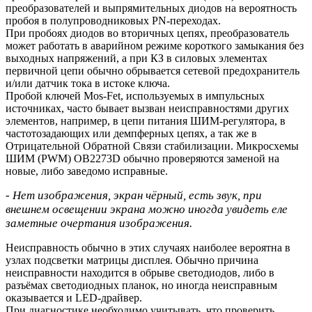
преобразователей и выпрямительных диодов на вероятность
пробоя в полупроводниковых PN-переходах.
При пробоях диодов во вторичных цепях, преобразователь
может работать в аварийном режиме короткого замыкания без
выходных напряжений, а при КЗ в силовых элементах
первичной цепи обычно обрывается сетевой предохранитель
и/или датчик тока в истоке ключа.
Пробой ключей Mos-Fet, используемых в импульсных
источниках, часто бывает вызван неисправностями других
элементов, например, в цепи питания ШИМ-регулятора, в
частотозадающих или демпферных цепях, а так же в
Отрицательной Обратной Связи стабилизации. Микросхемы
ШИМ (PWM) OB2273D обычно проверяются заменой на
новые, либо заведомо исправные.
- Нет изображения, экран чёрный, есть звук, при
внешнем освещении экрана можно иногда увидеть еле
заметные очертания изображения.
Неисправность обычно в этих случаях наиболее вероятна в
узлах подсветки матрицы дисплея. Обычно причина
неисправности находится в обрыве светодиодов, либо в
разъёмах светодиодных планок, но иногда неисправным
оказывается и LED-драйвер.
При диагностике необходимо учитывать, что проверить