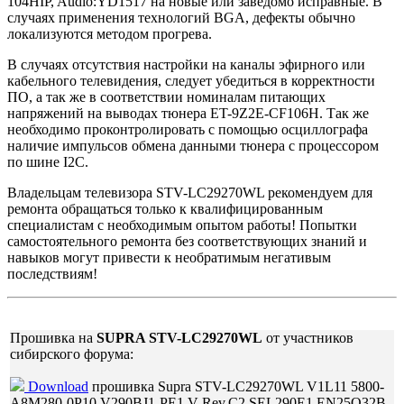
104HIP, Audio:YD1517 на новые или заведомо исправные. В
случаях применения технологий BGA, дефекты обычно
локализуются методом прогрева.
В случаях отсутствия настройки на каналы эфирного или
кабельного телевидения, следует убедиться в корректности
ПО, а так же в соответствии номиналам питающих
напряжений на выводах тюнера ET-9Z2E-CF106H. Так же
необходимо проконтролировать с помощью осциллографа
наличие импульсов обмена данными тюнера с процессором
по шине I2C.
Владельцам телевизора STV-LC29270WL рекомендуем для
ремонта обращаться только к квалифицированным
специалистам с необходимым опытом работы! Попытки
самостоятельного ремонта без соответствующих знаний и
навыков могут привести к необратимым негативым
последствиям!
Прошивка на
SUPRA STV-LC29270WL
от участников
сибирского форума:
Download
прошивка Supra STV-LC29270WL V1L11 5800-
A8M280-0P10 V290BJ1-PE1 V Rev.C2 SEL290E1 EN25Q32B