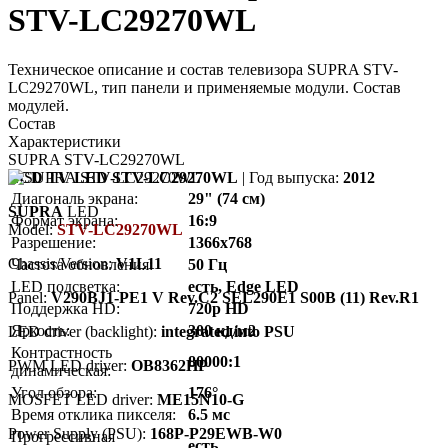
STV-LC29270WL
Техническое описание и состав телевизора SUPRA STV-
LC29270WL, тип панели и применяемые модули. Состав
модулей.
Состав
Характеристики
SUPRA STV-LC29270WL
LCD TV LED STV-LC29270WL
| Год выпуска:
2012
Диагональ экрана:
29" (74 см)
SUPRA
LED
Формат экрана:
16:9
Model:
STV-LC29270WL
Разрешение:
1366x768
Chassis/Version:
V1L11
Частота обновления:
50 Гц
LED подсветка:
есть, Edge LED
Panel:
V290BJ1-PE1 V Rev.C2 SEL290E1 S00B (11) Rev.R1
Поддержка HD:
720p HD
Яркость:
300 кд/м2
LED driver (backlight):
integrated into PSU
Контрастность
80000:1
PWM LED driver:
OB8362HP
динамическая:
Угол обзора:
176°
MOSFET LED driver:
ME15N10-G
Время отклика пикселя:
6.5 мс
Power Supply (PSU):
168P-P29EWB-W0
Прогрессивная
есть