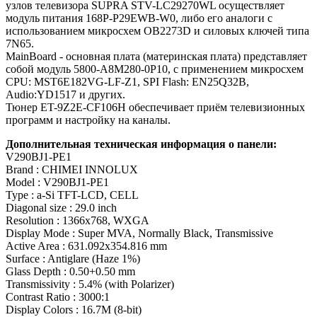
узлов телевизора SUPRA STV-LC29270WL осуществляет
модуль питания 168P-P29EWB-W0, либо его аналоги c
использованием микросхем OB2273D и силовых ключей типа
7N65.
MainBoard - основная плата (материнская плата) представляет
собой модуль 5800-A8M280-0P10, с применением микросхем
CPU: MST6E182VG-LF-Z1, SPI Flash: EN25Q32B,
Audio:YD1517 и других.
Тюнер ET-9Z2E-CF106H обеспечивает приём телевизионных
программ и настройку на каналы.
Дополнительная техническая информация о панели:
V290BJ1-PE1
Brand : CHIMEI INNOLUX
Model : V290BJ1-PE1
Type : a-Si TFT-LCD, CELL
Diagonal size : 29.0 inch
Resolution : 1366x768, WXGA
Display Mode : Super MVA, Normally Black, Transmissive
Active Area : 631.092x354.816 mm
Surface : Antiglare (Haze 1%)
Glass Depth : 0.50+0.50 mm
Transmissivity : 5.4% (with Polarizer)
Contrast Ratio : 3000:1
Display Colors : 16.7M (8-bit)