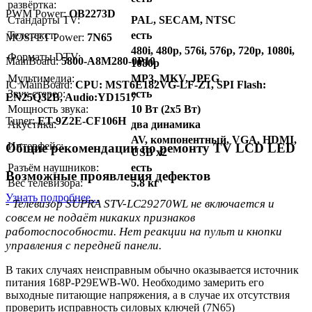
развёртка:
PWM Power:
OB2273D
Стандарты TV:
PAL, SECAM, NTSC
Телетекст:
есть
MOSFET Power:
7N65
480i, 480p, 576i, 576p, 720p, 1080i,
Форматы DTV:
MainBoard:
5800-A8M280-0P10
1080p
Мультимедиа:
MP3, MKV, JPEG
IC MainBoard:
CPU: MST6E182VG-LF-Z1, SPI Flash:
Звук стерео:
есть
EN25Q32B, Audio:YD1517
Мощность звука:
10 Вт (2x5 Вт)
Тuner:
ET-9Z2E-CF106H
Акустика:
два динамика
AV, компонентный, VGA, HDMI,
Интерфейс:
Общие рекомендации по ремонту TV LCD LED
USB x2
Разъём наушников:
есть
Возможные проявления дефектов
Вес телевизора:
5.8 кг
Узнать подробнее...
- Телевизор SUPRA STV-LC29270WL не включается и
совсем не подаёт никаких признаков
работоспособности. Нет реакции на пульт и кнопки
управления с передней панели.
В таких случаях неисправным обычно оказывается источник
питания 168P-P29EWB-W0. Необходимо замерить его
выходные питающие напряжения, а в случае их отсутствия
проверить исправность силовых ключей (7N65)