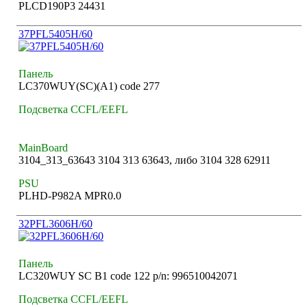
PLCD190P3 24431
37PFL5405H/60
Панель
LC370WUY(SC)(A1) code 277
Подсветка CCFL/EEFL
MainBoard
3104_313_63643 3104 313 63643, либо 3104 328 62911
PSU
PLHD-P982A MPR0.0
32PFL3606H/60
Панель
LC320WUY SC B1 code 122 p/n: 996510042071
Подсветка CCFL/EEFL