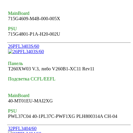
MainBoard
715G4609-M4B-000-005X
PSU
715G4801-P1A-H20-002U
26PFL3403S/60
Панель
T260XW03 V.3, либо V260B1-XC11 Rev11
Подсветка CCFL/EEFL
MainBoard
40-MT01EU-MAI2XG
PSU
PWL37C04 40-1PL37C-PWF1XG PLH800314A CH-04
32PFL3404/60