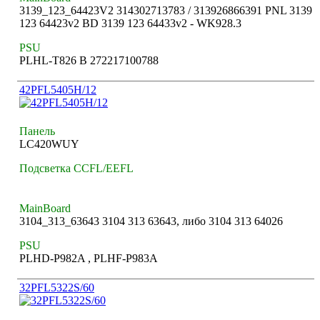
3139_123_64423V2 314302713783 / 313926866391 PNL 3139
123 64423v2 BD 3139 123 64433v2 - WK928.3
PSU
PLHL-T826 B 272217100788
42PFL5405H/12
Панель
LC420WUY
Подсветка CCFL/EEFL
MainBoard
3104_313_63643 3104 313 63643, либо 3104 313 64026
PSU
PLHD-P982A , PLHF-P983A
32PFL5322S/60