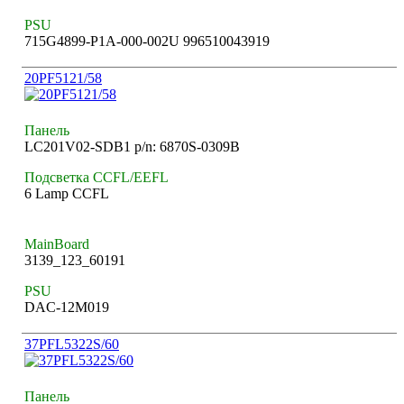
PSU
715G4899-P1A-000-002U 996510043919
20PF5121/58
Панель
LC201V02-SDB1 p/n: 6870S-0309B
Подсветка CCFL/EEFL
6 Lamp CCFL
MainBoard
3139_123_60191
PSU
DAC-12M019
37PFL5322S/60
Панель