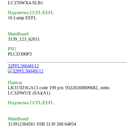
LC370WX4-SLB1
Подсветка CCFL/EEFL
16 Lamp EEFL
MainBoard
3139_123_62611
PSU
PLCD300P3
32PFL5604H/12
Панель
LK315D3GA13 code 199 p/n: 93220268009682, либо
LC320WUE (SA)(A1)
Подсветка CCFL/EEFL
MainBoard
313912364561 SSB 3139 268 64854