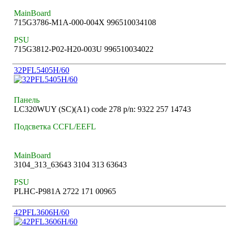
MainBoard
715G3786-M1A-000-004X 996510034108
PSU
715G3812-P02-H20-003U 996510034022
32PFL5405H/60
Панель
LC320WUY (SC)(A1) code 278 p/n: 9322 257 14743
Подсветка CCFL/EEFL
MainBoard
3104_313_63643 3104 313 63643
PSU
PLHC-P981A 2722 171 00965
42PFL3606H/60