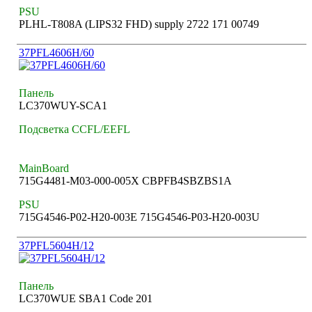
PSU
PLHL-T808A (LIPS32 FHD) supply 2722 171 00749
37PFL4606H/60
Панель
LC370WUY-SCA1
Подсветка CCFL/EEFL
MainBoard
715G4481-M03-000-005X CBPFB4SBZBS1A
PSU
715G4546-P02-H20-003E 715G4546-P03-H20-003U
37PFL5604H/12
Панель
LC370WUE SBA1 Code 201