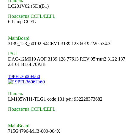
Панель
LC201V02 (SD)(B1)
Подсветка CCFL/EEFL
6 Lamp CCFL
MainBoard
3139_123_60192 S4CEV1 3139 123 60192 Wk534.3
PSU
DAC-12M019 AOF 3139 128 77613 REV:05 тип2 3122 137
23101 BL6L70P3B
19PFL3606H/60
Панель
LM185WH1-TLG1 code 131 p/n: 932228373682
Подсветка CCFL/EEFL
MainBoard
715G4796-M1B-000-004X