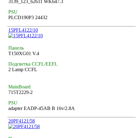
3139_123_62611 WK647.3
PSU
PLCD190P3 24432
15PFL4122/10
Панель
T150XG01 V.4
Подсветка CCFL/EEFL
2 Lamp CCFL
MainBoard
715T2229-2
PSU
adapter EADP-45AB B 16v/2.8A
20PF4121/58