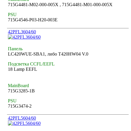
715G4481-M02-000-005X , 715G4481-M01-000-005X
PSU
715G4546-P03-H20-003E
42PFL3604/60
Панель
LC420WUE-SBA1, либо T420HW04 V.0
Подсветка CCFL/EEFL
18 Lamp EEFL
MainBoard
715G3285-1B
PSU
715G3474-2
42PFL5604/60