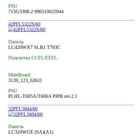
PSU
715G3308-2 996510025944
42PFL5322S/60
Панель
LC420WX7 SLB1 T703C
Подсветка CCFL/EEFL
MainBoard
3139_123_62611
PSU
PLHL-T605A/T606A PIPB rev.2.1
32PFL5604/60
Панель
LC320WUE (SA)(A1)