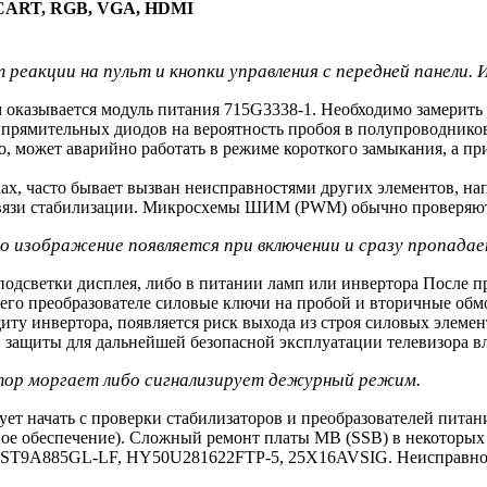
 SCART, RGB, VGA, HDMI
 реакции на пульт и кнопки управления с передней панели.
оказывается модуль питания 715G3338-1. Необходимо замерить 
ыпрямительных диодов на вероятность пробоя в полупроводнико
о, может аварийно работать в режиме короткого замыкания, а п
ах, часто бывает вызван неисправностями других элементов, н
Связи стабилизации. Микросхемы ШИМ (PWM) обычно проверяютс
ибо изображение появляется при включении и сразу пропада
подсветки дисплея, либо в питании ламп или инвертора После п
в его преобразователе силовые ключи на пробой и вторичные об
ту инвертора, появляется риск выхода из строя силовых элемент
и защиты для дальнейшей безопасной эксплуатации телевизора в
катор моргает либо сигнализирует дежурный режим.
ет начать с проверки стабилизаторов и преобразователей пита
ое обеспечение). Сложный ремонт платы MB (SSB) в некоторых 
ы MST9A885GL-LF, HY50U281622FTP-5, 25X16AVSIG. Неисправно