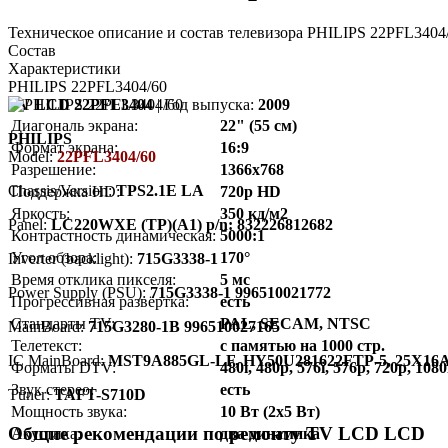
Техническое описание и состав телевизора PHILIPS 22PFL3404
Состав
Характеристики
PHILIPS 22PFL3404/60
TV LCD 22PFL3404
| Год выпуска:
2009
Диагональ экрана:
22" (55 см)
PHILIPS
Формат экрана:
16:9
Model:
22PFL3404/60
Разрешение:
1366x768
Chassis/Version:
TPS2.1E LA
Поддержка HD:
720p HD
Яркость:
350 кд/м2
Panel:
LC220WXE (TP)(A1) p/n: 832226812682
Контрастность динамическая:
5000:1
Угол обзора:
170°
Inverter (backlight):
715G3338-1
Время отклика пикселя:
5 мс
Power Supply (PSU):
715G3338-1 996510021772
Прогрессивная развёртка:
есть
Стандарты TV:
PAL, SECAM, NTSC
MainBoard:
715G3280-1B 996510027165
Телетекст:
с памятью на 1000 стр.
IC MainBoard:
MST9A885GL-LF, HY50U281622FTP-5, 25X16
Форматы DTV:
480i, 480p, 576i, 576p, 720p, 1080
Звук стерео:
есть
Тuner:
TAFT-S710D
Мощность звука:
10 Вт (2х5 Вт)
Общие рекомендации по ремонту TV LCD LCD
Акустика:
два динамика