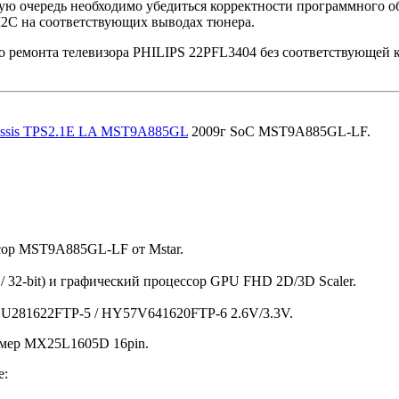
ую очередь необходимо убедиться корректности программного о
I2C на соответствующих выводах тюнера.
о ремонта телевизора PHILIPS 22PFL3404 без соответствующей 
Chassis TPS2.1E LA MST9A885GL
2009г SoC MST9A885GL-LF.
сор MST9A885GL-LF от Mstar.
 32-bit) и графический процессор GPU FHD 2D/3D Scaler.
U281622FTP-5 / HY57V641620FTP-6 2.6V/3.3V.
имер MX25L1605D 16pin.
е: