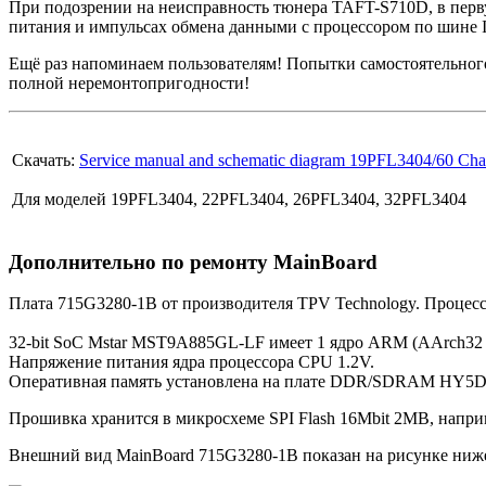
При подозрении на неисправность тюнера TAFT-S710D, в перв
питания и импульсах обмена данными с процессором по шине 
Ещё раз напоминаем пользователям! Попытки самостоятельног
полной неремонтопригодности!
Скачать:
Service manual and schematic diagram 19PFL3404/60 
Для моделей 19PFL3404, 22PFL3404, 26PFL3404, 32PFL3404
Дополнительно по ремонту MainBoard
Плата 715G3280-1B от производителя TPV Technology. Процес
32-bit SoC Mstar MST9A885GL-LF имеет 1 ядро ARM (AArch32 /
Напряжение питания ядра процессора CPU 1.2V.
Оперативная память установлена на плате DDR/SDRAM HY5D
Прошивка хранится в микросхеме SPI Flash 16Mbit 2MB, напр
Внешний вид MainBoard 715G3280-1B показан на рисунке ниж