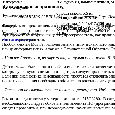
Интерфейс:
AV, аудио x3, компонентный,
Возможные неисправности
Разъём наушников:
есть
с подставкой: 5.5 кг
Вес телевизора:
- Телевизор PHILIPS 22PFL3404 не включается вообще. Нет
без подставки: 5.27 кг
с подставкой 541x417x150 мм
Размеры:
С подобными проявлениями в некоторых случаях неисправным 
без подставки 541x375x68 мм
проверить исправность силовых ключей преобразователей и в
Потребление от сети:
45 Вт
При пробоях во вторичных цепях, преобразователь, как правил
Узнать подробнее...
сетевой предохранитель.
Пробой ключей Mos-Fet, используемых в импульсных источник
или демпферных цепях, а так же в Отрицательной Обратной 
- Нет изображения, но звук есть, на пульт реагирует. Л
Дефект может быть вызван проблемами в узлах или элементах 
которые участвуют в питании инвертора, следует прозвонить 
Если при диагностике неисправности, требуется отключить защи
после их окончания необходимо обязательно восстановить цеп
- Телевизор не включается, на пульт не реагирует. Инди
Ремонт или диагностику материнской платы 715G3280-1B следу
необходимости, следует обновить или заменить ПО (программн
следует проверить и, при необходимости, заменить элемент