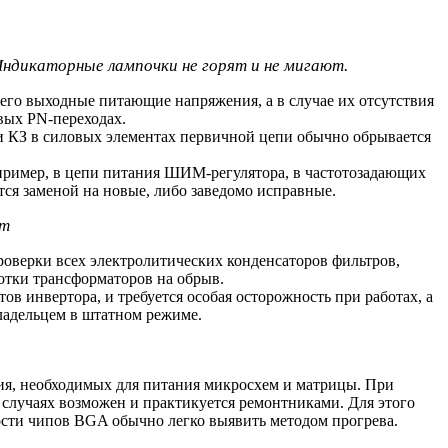
 Индикаторные лампочки не горят и не мигают.
его выходные питающие напряжения, а в случае их отсутствия
вых PN-переходах.
ри КЗ в силовых элементах первичной цепи обычно обрывается
апример, в цепи питания ШИМ-регулятора, в частотозадающих
я заменой на новые, либо заведомо исправные.
ет
роверки всех электролитических конденсаторов фильтров,
мотки трансформаторов на обрыв.
ов инвертора, и требуется особая осторожность при работах, а
ладельцем в штатном режиме.
ния, необходимых для питания микросхем и матрицы. При
случаях возможен и практикуется ремонтниками. Для этого
сти чипов BGA обычно легко выявить методом прогрева.