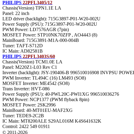
PHILIPS
22PFL3405/12
Chassis(Version) TPN1.1E LA
Panel: 22 inch
LED driver (backlight): 715G3897-P01-W20-002U
Power Supply (PSU): 715G3897-P01-W20-002U
PWM Power: LD7576AGR (7pin)
MOSFET Power: STP10NK70ZFP , AO4443 (8)
MainBoard: 715G3891-M1A-000-004B
Тuner: TAFT-S712D
IC Main: AD82581B
PHILIPS
22PFL3403S/60
Chassis(Version) TCM1.0E LA
Panel: M220Z1-L03 Rev C1
Inverter (backlight): JSY-190406-B 996510016908 INVPSU
PWM Inverter: TL494C (16) LM493 (SO8)
MOSFET Inverter: ME4542 (SO8)
Trans Inverter: HVT-086
Power Supply (PSU): 40-PWL20C-PWI1XG 996510036276
PWM Power: NCP1377 (PWM flyback 8pin)
MOSFET Power: 2SK2996
MainBoard: 40-MT01EU-MAF2XG
Тuner: TEDE9-2C2B
IC Main: MT8200ALE S29AL016M K4S641632K
Control: 2422 549 01911
© 2011-2026