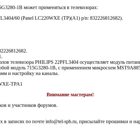
5G3280-1B может применяться в телевизорах:
3404/60 (Panel LC220WXE (TP)(A1) p/n: 832226812682).
32226812682.
1.
ов телевизора PHILIPS 22PFL3404 осуществляет модуль питания
ет собой модуль 715G3280-1B, с применением микросхем MST9A
мм и настройку на каналы.
WXE-TPA1
Внимание мастерам!
ков и участников форумов.
 в записях по почте info@tel-spb.ru, присылайте прошивки и на