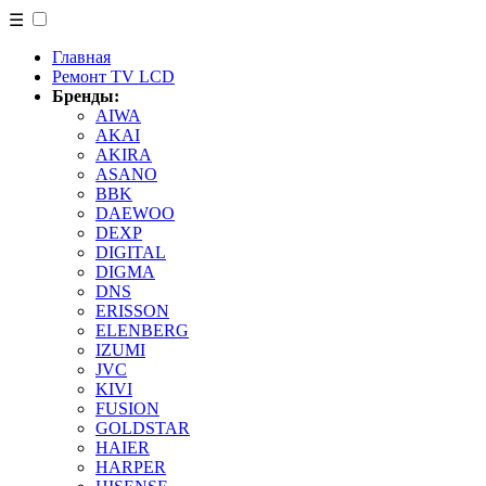
☰
Главная
Ремонт TV LCD
Бренды:
AIWA
AKAI
AKIRA
ASANO
BBK
DAEWOO
DEXP
DIGITAL
DIGMA
DNS
ERISSON
ELENBERG
IZUMI
JVC
KIVI
FUSION
GOLDSTAR
HAIER
HARPER