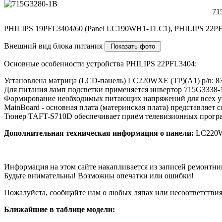
71
PHILIPS 19PFL3404/60 (Panel LC190WH1-TLC1), PHILIPS 22PFL
Внешний вид блока питания
Основные особенности устройства PHILIPS 22PFL3404:
Установлена матрица (LCD-панель) LC220WXE (TP)(A1) p/n: 8
Для питания ламп подсветки применяется инвертор 715G3338-
Формирование необходимых питающих напряжений для всех узл
MainBoard - основная плата (материнская плата) представля
Тюнер TAFT-S710D обеспечивает приём телевизионных програ
Дополнительная техническая информация о панели:
LC220
Информация на этом сайте накапливается из записей ремонтни
Будьте внимательны! Возможны опечатки или ошибки!
Пожалуйста, сообщайте нам о любых ляпах или несоответствиях
Ближайшие в таблице модели: