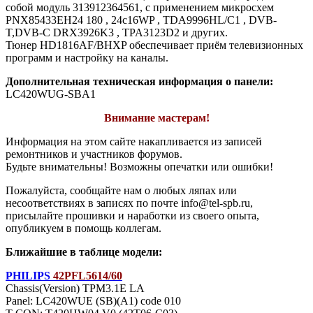
собой модуль 313912364561, с применением микросхем
PNX85433EH24 180 , 24c16WP , TDA9996HL/C1 , DVB-
T,DVB-C DRX3926K3 , TPA3123D2 и других.
Тюнер HD1816AF/BHXP обеспечивает приём телевизионных
программ и настройку на каналы.
Дополнительная техническая информация о панели:
LC420WUG-SBA1
Внимание мастерам!
Информация на этом сайте накапливается из записей
ремонтников и участников форумов.
Будьте внимательны! Возможны опечатки или ошибки!
Пожалуйста, сообщайте нам о любых ляпах или
несоответствиях в записях по почте info@tel-spb.ru,
присылайте прошивки и наработки из своего опыта,
опубликуем в помощь коллегам.
Ближайшие в таблице модели:
PHILIPS
42PFL5614/60
Chassis(Version) TPM3.1E LA
Panel: LC420WUE (SB)(A1) code 010