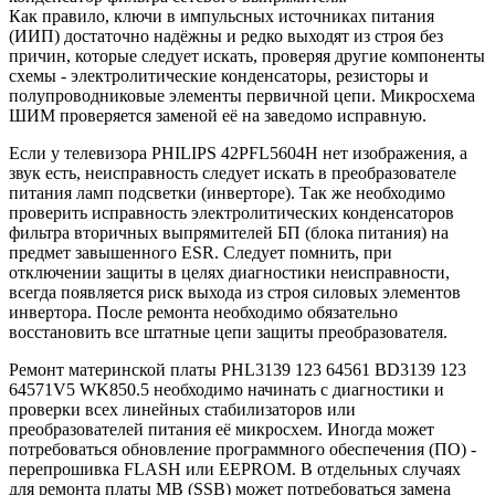
Как правило, ключи в импульсных источниках питания
(ИИП) достаточно надёжны и редко выходят из строя без
причин, которые следует искать, проверяя другие компоненты
схемы - электролитические конденсаторы, резисторы и
полупроводниковые элементы первичной цепи. Микросхема
ШИМ проверяется заменой её на заведомо исправную.
Если у телевизора PHILIPS 42PFL5604H нет изображения, а
звук есть, неисправность следует искать в преобразователе
питания ламп подсветки (инверторе). Так же необходимо
проверить исправность электролитических конденсаторов
фильтра вторичных выпрямителей БП (блока питания) на
предмет завышенного ESR. Следует помнить, при
отключении защиты в целях диагностики неисправности,
всегда появляется риск выхода из строя силовых элементов
инвертора. После ремонта необходимо обязательно
восстановить все штатные цепи защиты преобразователя.
Ремонт материнской платы PHL3139 123 64561 BD3139 123
64571V5 WK850.5 необходимо начинать с диагностики и
проверки всех линейных стабилизаторов или
преобразователей питания её микросхем. Иногда может
потребоваться обновление программного обеспечения (ПО) -
перепрошивка FLASH или EEPROM. В отдельных случаях
для ремонта платы MB (SSB) может потребоваться замена