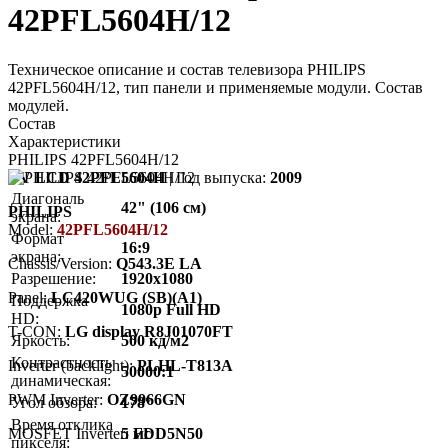
42PFL5604H/12
Техническое описание и состав телевизора PHILIPS
42PFL5604H/12, тип панели и применяемые модули. Состав
модулей.
Состав
Характеристики
PHILIPS 42PFL5604H/12
TV LCD 42PFL5604H
| Год выпуска:
2009
Диагональ
42" (106 см)
PHILIPS
экрана:
Model:
42PFL5604H/12
Формат
16:9
экрана:
Chassis/Version:
Q543.3E LA
Разрешение:
1920x1080
Panel:
LC420WUG (SB)(A1)
Поддержка
1080p Full HD
HD:
T-CON:
LG display R8J01070FT
Яркость:
500 кд/м2
Контрастность
Inverter (backlight):
PLHL-T813A
50000:1
динамическая:
PWM Inverter:
OZ9966GN
Угол обзора:
178°
Время отклика
MOSFET Inverter:
5 мс
FDD5N50
пикселя: