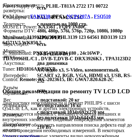
Прогрессивная
Power Supply (PSU):
PLHL-T813A 2722 171 00722
есть
развёртка:
PWM Power:
FAN7530
(PFC),
NCP1207A
,
FSQ510
Стандарты TV:
PAL, SECAM, NTSC
Телетекст:
с памятью на 1000 стр.
MOSFET Power:
KA3561 , FQPF3N80C
Форматы DTV:
480i, 480p, 576i, 576p, 720p, 1080i, 1080p
MainBoard:
313912364561 PHL3139 123 64561 BD3139 123
Мультимедиа:
MP3, JPEG
64571V5 WK850.5
Звук стерео:
есть
Мощность
IC MainBoard:
PNX85433EH24 180 , 24c16WP ,
20 Вт (2х10 Вт)
звука:
TDA9996HL/C1 , DVB-T,DVB-C DRX3926K3 , TPA3123D2
Акустика:
два динамика
Тuner:
HD1816AF/BHXP
AV, аудио x3, S-Video, компонентный,
Интерфейс:
SCART x2, RGB, VGA, HDMI x3, USB, RS-
Control:
Remote: RC-2023615, IR: GWA7.820.628-2C
232
Разъём
есть
Общие рекомендации по ремонту TV LCD LCD
наушников:
Вес
с подставкой: 20 кг
Диагностику неисправности и ремонт PHILIPS с шасси
телевизора:
без подставки: 16 кг
Q543.3E LA, как и других электронных устройств,
с подставкой 1034x692x270 мм
рекомендуется начинать с внешнего осмотра внешних и
Размеры:
без подставки 1034x644x83 мм
внутренних элементов. Видимые повреждения элементов
Потребление
иногда могут обозначить направления поиска дефекта ещё до
210 Вт
от сети:
начала проведения необходимых измерений. В некоторых
случаях неисправные элементы видно невооружённым
Узнать подробнее...