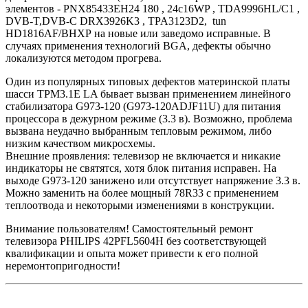
элементов - PNX85433EH24 180 , 24c16WP , TDA9996HL/C1 ,
DVB-T,DVB-C DRX3926K3 , TPA3123D2, tun
HD1816AF/BHXP на новые или заведомо исправные. В
случаях применения технологий BGA, дефекты обычно
локализуются методом прогрева.
Один из популярных типовых дефектов материнской платы
шасси TPM3.1E LA бывает вызван применением линейного
стабилизатора G973-120 (G973-120ADJF11U) для питания
процессора в дежурном режиме (3.3 в). Возможно, проблема
вызвана неудачно выбранным тепловым режимом, либо
низким качеством микросхемы.
Внешние проявления: телевизор не включается и никакие
индикаторы не святятся, хотя блок питания исправен. На
выходе G973-120 занижено или отсутствует напряжение 3.3 в.
Можно заменить на более мощный 78R33 с применением
теплоотвода и некоторыми изменениями в конструкции.
Внимание пользователям! Самостоятельный ремонт
телевизора PHILIPS 42PFL5604H без соответствующей
квалификации и опыта может привести к его полной
неремонтопригодности!