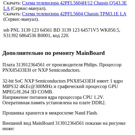
Скачать:
Схема телевизора 42PFL5604H/12 Chassis Q543.3E
LA
(Сервис-мануал).
Скачать:
Схема телевизора 42PFL5604 Chassis TPM3.1E LA
(Сервис-мануал).
ssb PNL 3139 123 64561 BD 3139 123 64571V5 WK850.5,
S31392 6864536 B0001, код 220.
Дополнительно по ремонту MainBoard
Плата 313912364561 от производителя Philips. Процессор
PNX85433EH от NXP Semiconductors.
32-bit SoC NXP Semiconductors PNX85433EH имеет 1 ядро
MIPS32 4KEc@300MHz и графический процессор GPU
MPEG/H.264 3D COMB.
Напряжение питания ядра процессора CPU 1.2V.
Оперативная память установлена на плате DDR2.
Прошивка хранится в микросхеме Nand Flash.
Внешний вид MainBoard 313912364561 показан на рисунке
ниже: