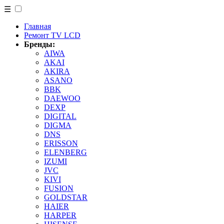
☰
Главная
Ремонт TV LCD
Бренды:
AIWA
AKAI
AKIRA
ASANO
BBK
DAEWOO
DEXP
DIGITAL
DIGMA
DNS
ERISSON
ELENBERG
IZUMI
JVC
KIVI
FUSION
GOLDSTAR
HAIER
HARPER