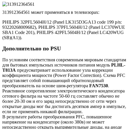
313912364561 может применяться в телевизорах:
PHILIPS 32PFL5604H/12 (Panel LK315D3GA13 code 199 p/n:
93220268009682), PHILIPS 37PFL5604H/12 (Panel LC370WUE
SBA1 Code 201), PHILIPS 42PFL5604H/12 (Panel LC420WUG
(SB)(A1)).
Дополнительно по PSU
По условиям соответствия современным мировым стандартам
для бытовых импульсных источников питания модуль
PLHL-
T813A
предусматривает использование узла коррекции
коэффициента мощности (Power Factor Correction). Схема PFC
представляет собой повышающий обратноходовый
преобразователь на основе шим-регулятора
FAN7530
.
Реактивное сопротивление электролитического конденсатора
сетевого фильтра на частоте 50-60 гц составляет обычно не
более 20-30 ом и его заряд непосредственно от сети через
открытые диоды мог бы достигать десятков ампер в импульсе,
если не применять никакой фильтрации.
В результате работы преобразования PFC, повышенное
напряжение на конденсаторе (около 380в) не может
непосредственно открыть выпрямительные диоды, на аноде