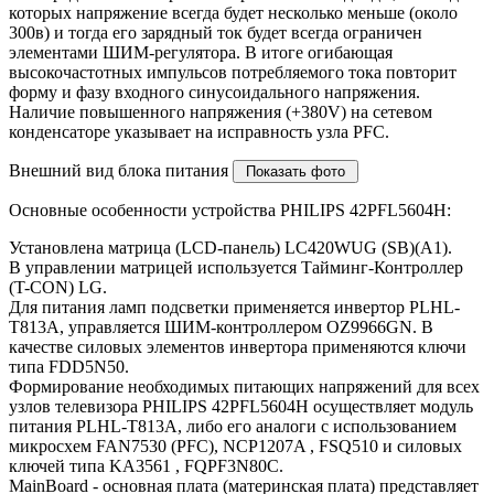
которых напряжение всегда будет несколько меньше (около
300в) и тогда его зарядный ток будет всегда ограничен
элементами ШИМ-регулятора. В итоге огибающая
высокочастотных импульсов потребляемого тока повторит
форму и фазу входного синусоидального напряжения.
Наличие повышенного напряжения (+380V) на сетевом
конденсаторе указывает на исправность узла PFC.
Внешний вид блока питания
Основные особенности устройства PHILIPS 42PFL5604H:
Установлена матрица (LCD-панель) LC420WUG (SB)(A1).
В управлении матрицей используется Тайминг-Контроллер
(T-CON) LG.
Для питания ламп подсветки применяется инвертор PLHL-
T813A, управляется ШИМ-контроллером OZ9966GN. В
качестве силовых элементов инвертора применяются ключи
типа FDD5N50.
Формирование необходимых питающих напряжений для всех
узлов телевизора PHILIPS 42PFL5604H осуществляет модуль
питания PLHL-T813A, либо его аналоги c использованием
микросхем FAN7530 (PFC), NCP1207A , FSQ510 и силовых
ключей типа KA3561 , FQPF3N80C.
MainBoard - основная плата (материнская плата) представляет