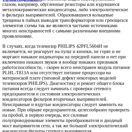
глазом, например, обугленные резисторы или вздувшиеся
металлокерамические конденсаторы, либо электролитические
в фильтрах выпрямителей. Образовавшиеся кольцевые
трещины в пайках выводов трансформаторов или греющихся
элементов схемы так же являются частыми источниками
многих неисправностей с самыми различными внешними
проявлениями.
В случаях, когда телевизор PHILIPS 42PFL5604H не
включается, не реагирует на пульт и кнопки, не горят и не
моргают никакие индикаторы на передней панели и нет при
включении никаких звуков и вообще никаких признаков
работоспособности, - скорее всего неисправен модуль питания
PLHL-T813A или отсутствует питание процессора на
материнской плате (типовой дефект некоторых моделей
телевизоров PHILIPS). Диагностику и ремонт общего блока
питания всегда следует начинать с проверки сетевого
предохранителя и состояния электролитических
конденсаторов фильтров вторичных выпрямителей.
Неисправные и вздутые конденсаторы следует заменить на
новые. При обрыве предохранителя, целесообразно проверить
на пробой, в первую очередь, все силовые
полупроводниковые элементы преобразователя и диодный
мост выпрямителя сети, а так же большой электролитический
конденсатор фильтра сетевого выпрямителя.