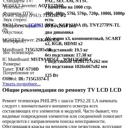
Стандарты TV:
PAL, SECAM, NTSC
MOSFET Inverter:
AOTF12N60
Телетекст:
с памятью на 1000 стр.
Форматы DTV:
480i, 480p, 576i, 576p, 720p, 1080i, 1080p
Power Supply (PSU):
715G3474-2
Звук стерео:
есть
PWM Power:
SG6961
(PFC), NCP1219A (8), TNY277PN-TL
Мощность звука:
20 Вт (2х10 Вт)
(7)
Акустика:
два динамика
AV, аудио x3, компонентный, SCART
MOSFET Power:
2SK4087LS
Интерфейс:
x2, RGB, HDMI x2
MainBoard:
715G3285-1B
с подставкой: 19.5 кг
Вес телевизора:
без подставки: 17.38 кг
IC MainBoard:
MST9A885GL , W9412G6IH-4
с подставкой 1026x727x262 мм
Размеры:
без подставки 1026x667x82 мм
Тuner:
TAF-S710D
Потребление от
125 Вт
сети:
Control:
IR: 715G3374-1
Узнать подробнее...
Общие рекомендации по ремонту TV LCD LCD
Ремонт телевизора PHILIPS с шасси TPS2.2E LA начинать
следует с внимательного внешнего осмотра всех
составляющих его элементов и модулей. Часто бывает, что
видимые повреждения элементов или соединений помогают
определится с направлением поиска неисправности.
Обуглившаяся краска на верхнем слое резисторов, вспухшие