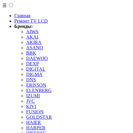
☰
Главная
Ремонт TV LCD
Бренды:
AIWA
AKAI
AKIRA
ASANO
BBK
DAEWOO
DEXP
DIGITAL
DIGMA
DNS
ERISSON
ELENBERG
IZUMI
JVC
KIVI
FUSION
GOLDSTAR
HAIER
HARPER