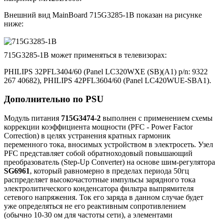
Внешний вид MainBoard 715G3285-1B показан на рисунке
ниже:
715G3285-1B может применяться в телевизорах:
PHILIPS 32PFL3404/60 (Panel LC320WXE (SB)(A1) p/n: 9322
267 40682), PHILIPS 42PFL3604/60 (Panel LC420WUE-SBA1).
Дополнительно по PSU
Модуль питания
715G3474-2
выполнен с применением схемы
коррекции коэффициента мощности (PFC - Power Factor
Correction) в целях устранения кратных гармоник
переменного тока, вносимых устройством в электросеть. Узел
PFC представляет собой обратноходовый повышающий
преобразователь (Step-Up Converter) на основе шим-регулятора
SG6961
, который равномерно в пределах периода 50гц
распределяет высокочастотные импульсы зарядного тока
электролитического конденсатора фильтра выпрямителя
сетевого напряжения. Ток его заряда в данном случае будет
уже определяться не его реактивным сопротивлением
(обычно 10-30 ом для частоты сети), а элементами