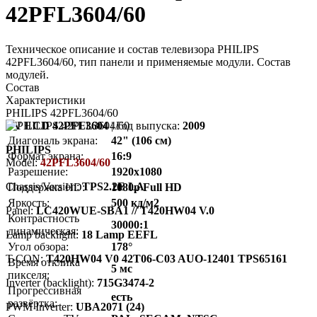
42PFL3604/60
Техническое описание и состав телевизора PHILIPS
42PFL3604/60, тип панели и применяемые модули. Состав
модулей.
Состав
Характеристики
PHILIPS 42PFL3604/60
TV LCD 42PFL3604
| Год выпуска:
2009
Диагональ экрана:
42" (106 см)
PHILIPS
Формат экрана:
16:9
Model:
42PFL3604/60
Разрешение:
1920x1080
Chassis/Version:
TPS2.2E LA
Поддержка HD:
1080p Full HD
Яркость:
500 кд/м2
Panel:
LC420WUE-SBA1 // T420HW04 V.0
Контрастность
30000:1
динамическая:
Lamp backlight:
18 Lamp EEFL
Угол обзора:
178°
T-CON:
T420HW04 V0 42T06-C03 AUO-12401 TPS65161
Время отклика
5 мс
пикселя:
Inverter (backlight):
715G3474-2
Прогрессивная
есть
развёртка:
PWM Inverter:
UBA2071 (24)