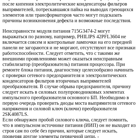
после кипения электролитические конденсаторы фильтров
выпрямителей, потрескавшаяся пайка на выводах греющихся
элементов или трансформаторов часто могут подсказать
причины возникновения дефекта и возможные последствия.
Неисправности модуля питания 715G3474-2 могут
выражаться по разному, например, PHILIPS 42PFL3604 не
включается совсем и контрольные лампочки на его передней
панели не загораются и не моргают, отсутствуют все признаки
работоспособности. Следует отметить, что с такими же
внешними проявлениями может оказаться неисправным
стабилизатор (преобразователь) питания процессора. При
ремонте блока питания, диагностику целесообразно начинать
с проверки сетевого предохранителя и электролитических
конденсаторов фильтров вторичных выпрямителей
преобразователя. В случае обрыва предохранителя, причину
следует искать в силовых полупроводниковых элементах
импульсного преобразователя основного БП. Необходимо в
первую очередь проверить диоды моста выпрямителя сетевого
напряжения и силовой ключ (ключи) преобразователя
2SK4087LS.
Если обнаружен пробой силового ключа, следует помнить,
что в импульсном источнике питания (ИИП) он не выходит из
строя сам по себе без причин, которые следует искать,
проверяя другие элементы первичной цепи, -