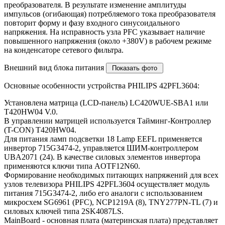
преобразователя. В результате изменение амплитуды
импульсов (огибающая) потребляемого тока преобразователя
повторит форму и фазу входного синусоидального
напряжения. На исправность узла PFC указывает наличие
повышенного напряжения (около +380V) в рабочем режиме
на конденсаторе сетевого фильтра.
Внешний вид блока питания
Основные особенности устройства PHILIPS 42PFL3604:
Установлена матрица (LCD-панель) LC420WUE-SBA1 или
T420HW04 V.0.
В управлении матрицей используется Тайминг-Контроллер
(T-CON) T420HW04.
Для питания ламп подсветки 18 Lamp EEFL применяется
инвертор 715G3474-2, управляется ШИМ-контроллером
UBA2071 (24). В качестве силовых элементов инвертора
применяются ключи типа AOTF12N60.
Формирование необходимых питающих напряжений для всех
узлов телевизора PHILIPS 42PFL3604 осуществляет модуль
питания 715G3474-2, либо его аналоги c использованием
микросхем SG6961 (PFC), NCP1219A (8), TNY277PN-TL (7) и
силовых ключей типа 2SK4087LS.
MainBoard - основная плата (материнская плата) представляет