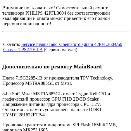
Внимание пользователям! Самостоятельный ремонт
телевизора PHILIPS 42PFL3604 без соответствующей
квалификации и опыта может привести к его полной
неремонтопригодности!
Скачать:
Service manual and schematic diagram 42PFL3604/60
Chassis TPS2.2E LA
(Сервис-мануал).
Дополнительно по ремонту MainBoard
Плата 715G3285-1B от производителя TPV Technology.
Процессор MST9A885GL от Mstar.
8-bit SoC Mstar MST9A885GL имеет 1 ядро Keil C51 и
графический процессор GPU FHD 2D/3D Scaler.
Напряжение питания ядра процессора CPU 1.2V.
Оперативная память установлена на плате DDR1
HY5DU281622FTP-4.
Прошивка хранится в микросхеме SPI Flash 16Mbit 2MB,
например MX25L1605.