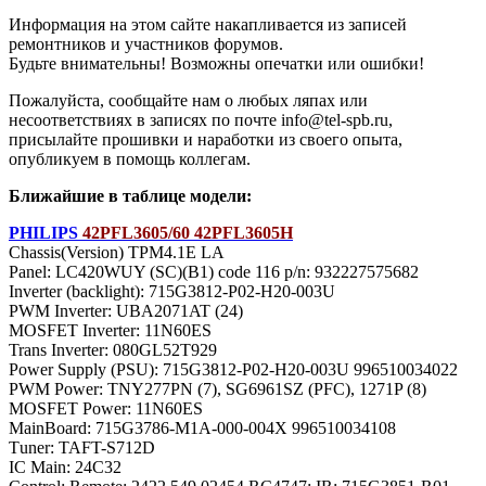
Информация на этом сайте накапливается из записей
ремонтников и участников форумов.
Будьте внимательны! Возможны опечатки или ошибки!
Пожалуйста, сообщайте нам о любых ляпах или
несоответствиях в записях по почте info@tel-spb.ru,
присылайте прошивки и наработки из своего опыта,
опубликуем в помощь коллегам.
Ближайшие в таблице модели:
PHILIPS
42PFL3605/60 42PFL3605H
Chassis(Version) TPM4.1E LA
Panel: LC420WUY (SC)(B1) code 116 p/n: 932227575682
Inverter (backlight): 715G3812-P02-H20-003U
PWM Inverter: UBA2071AT (24)
MOSFET Inverter: 11N60ES
Trans Inverter: 080GL52T929
Power Supply (PSU): 715G3812-P02-H20-003U 996510034022
PWM Power: TNY277PN (7), SG6961SZ (PFC), 1271P (8)
MOSFET Power: 11N60ES
MainBoard: 715G3786-M1A-000-004X 996510034108
Тuner: TAFT-S712D
IC Main: 24C32