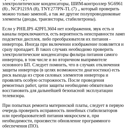
электролитические конденсаторы, ШИМ-контроллер SG6961
(8) , NCP1219A (8), TNY277PN-TL (7) ,, который проверить
можно только заменой, а так же другие полупроводниковые
элементы (диоды, транзисторы, стабилитроны).
Если у PHILIPS 42PFL3604 нет изображения, звук есть и
каналы переключаются, есть вероятность неисправности ламп
подсветки дисплея, либо преобразователя их питания -
инвертора. Иногда при включении изображение появляется и
сразу пропадает. В таких случаях необходимо проверить
электролитические конденсаторы фильтра питания самого
инвертора, в том числе и во вторичном выпрямителе
основного БП. Следует помнить, что в случаях отключения
защиты инвертора (в целях возможности диагностики) есть
риск выхода из строя силовых элементов инвертора и
проявлять особую осторожность. После проведения
ремонтных работ, цепи защиты необходимо обязательно
восстановить для дальнейшей безопасной эксплуатации
телевизора.
При попытках ремонта материнской платы, следует в первую
очередь проверить исправность линейных стабилизаторов
или преобразователей питания микросхем и, при
необходимости, произвести обновление программного
обеспечения (ПО).