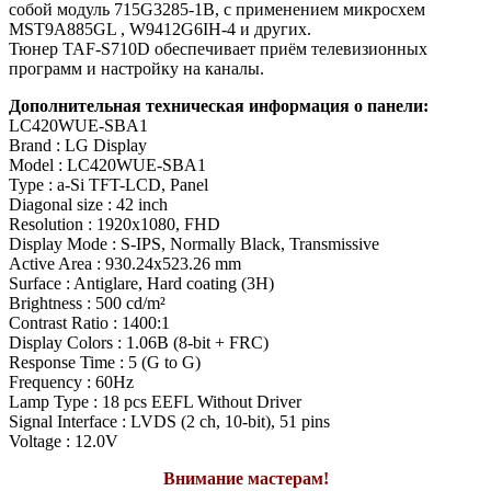
собой модуль 715G3285-1B, с применением микросхем
MST9A885GL , W9412G6IH-4 и других.
Тюнер TAF-S710D обеспечивает приём телевизионных
программ и настройку на каналы.
Дополнительная техническая информация о панели:
LC420WUE-SBA1
Brand : LG Display
Model : LC420WUE-SBA1
Type : a-Si TFT-LCD, Panel
Diagonal size : 42 inch
Resolution : 1920x1080, FHD
Display Mode : S-IPS, Normally Black, Transmissive
Active Area : 930.24x523.26 mm
Surface : Antiglare, Hard coating (3H)
Brightness : 500 cd/m²
Contrast Ratio : 1400:1
Display Colors : 1.06B (8-bit + FRC)
Response Time : 5 (G to G)
Frequency : 60Hz
Lamp Type : 18 pcs EEFL Without Driver
Signal Interface : LVDS (2 ch, 10-bit), 51 pins
Voltage : 12.0V
Внимание мастерам!