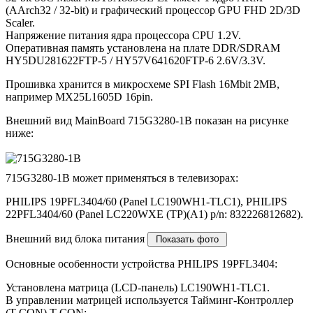
(AArch32 / 32-bit) и графический процессор GPU FHD 2D/3D
Scaler.
Напряжение питания ядра процессора CPU 1.2V.
Оперативная память установлена на плате DDR/SDRAM
HY5DU281622FTP-5 / HY57V641620FTP-6 2.6V/3.3V.
Прошивка хранится в микросхеме SPI Flash 16Mbit 2MB,
например MX25L1605D 16pin.
Внешний вид MainBoard 715G3280-1B показан на рисунке
ниже:
715G3280-1B может применяться в телевизорах:
PHILIPS 19PFL3404/60 (Panel LC190WH1-TLC1), PHILIPS
22PFL3404/60 (Panel LC220WXE (TP)(A1) p/n: 832226812682).
Внешний вид блока питания
Основные особенности устройства PHILIPS 19PFL3404:
Установлена матрица (LCD-панель) LC190WH1-TLC1.
В управлении матрицей используется Тайминг-Контроллер
(T-CON) T-CON:.