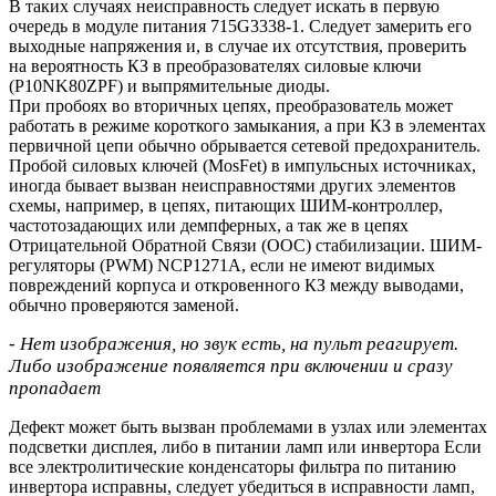
В таких случаях неисправность следует искать в первую
очередь в модуле питания 715G3338-1. Следует замерить его
выходные напряжения и, в случае их отсутствия, проверить
на вероятность КЗ в преобразователях силовые ключи
(P10NK80ZPF) и выпрямительные диоды.
При пробоях во вторичных цепях, преобразователь может
работать в режиме короткого замыкания, а при КЗ в элементах
первичной цепи обычно обрывается сетевой предохранитель.
Пробой силовых ключей (MosFet) в импульсных источниках,
иногда бывает вызван неисправностями других элементов
схемы, например, в цепях, питающих ШИМ-контроллер,
частотозадающих или демпферных, а так же в цепях
Отрицательной Обратной Связи (ООС) стабилизации. ШИМ-
регуляторы (PWM) NCP1271A, если не имеют видимых
повреждений корпуса и откровенного КЗ между выводами,
обычно проверяются заменой.
- Нет изображения, но звук есть, на пульт реагирует.
Либо изображение появляется при включении и сразу
пропадает
Дефект может быть вызван проблемами в узлах или элементах
подсветки дисплея, либо в питании ламп или инвертора Если
все электролитические конденсаторы фильтра по питанию
инвертора исправны, следует убедиться в исправности ламп,