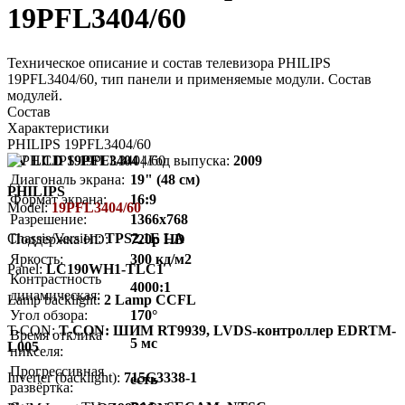
19PFL3404/60
Техническое описание и состав телевизора PHILIPS
19PFL3404/60, тип панели и применяемые модули. Состав
модулей.
Состав
Характеристики
PHILIPS 19PFL3404/60
TV LCD 19PFL3404
| Год выпуска:
2009
Диагональ экрана:
19" (48 см)
PHILIPS
Формат экрана:
16:9
Model:
19PFL3404/60
Разрешение:
1366x768
Chassis/Version:
TPS2.1E LA
Поддержка HD:
720p HD
Яркость:
300 кд/м2
Panel:
LC190WH1-TLC1
Контрастность
4000:1
динамическая:
Lamp backlight:
2 Lamp CCFL
Угол обзора:
170°
T-CON:
T-CON: ШИМ RT9939, LVDS-контроллер EDRTM-
Время отклика
5 мс
L005
пикселя:
Прогрессивная
Inverter (backlight):
715G3338-1
есть
развёртка: