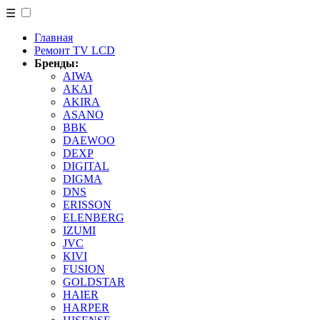
☰
Главная
Ремонт TV LCD
Бренды:
AIWA
AKAI
AKIRA
ASANO
BBK
DAEWOO
DEXP
DIGITAL
DIGMA
DNS
ERISSON
ELENBERG
IZUMI
JVC
KIVI
FUSION
GOLDSTAR
HAIER
HARPER