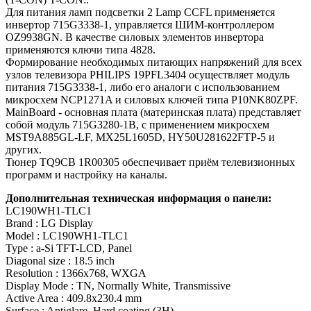
Для питания ламп подсветки 2 Lamp CCFL применяется
инвертор 715G3338-1, управляется ШИМ-контроллером
OZ9938GN. В качестве силовых элементов инвертора
применяются ключи типа 4828.
Формирование необходимых питающих напряжений для всех
узлов телевизора PHILIPS 19PFL3404 осуществляет модуль
питания 715G3338-1, либо его аналоги c использованием
микросхем NCP1271A и силовых ключей типа P10NK80ZPF.
MainBoard - основная плата (материнская плата) представляет
собой модуль 715G3280-1B, с применением микросхем
MST9A885GL-LF, MX25L1605D, HY50U281622FTP-5 и
других.
Тюнер TQ9CB 1R00305 обеспечивает приём телевизионных
программ и настройку на каналы.
Дополнительная техническая информация о панели:
LC190WH1-TLC1
Brand : LG Display
Model : LC190WH1-TLC1
Type : a-Si TFT-LCD, Panel
Diagonal size : 18.5 inch
Resolution : 1366x768, WXGA
Display Mode : TN, Normally White, Transmissive
Active Area : 409.8x230.4 mm
Surface : Antiglare, Hard coating (3H)