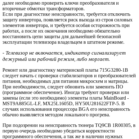
далее необходимо проверить ключи преобразователя и
вторичные обмотки трансформаторов.
Если при диагностике неисправности, требуется отключить
защиту инвертора, появляется риск выхода из строя силовых
элементов инвертора, и требуется особая осторожность при
работах, а после их окончания необходимо обязательно
восстановить цепи защиты для дальнейшей безопасной
эксплуатации телевизора владельцем в штатном режиме.
- Телевизор не включается, индикатор сигнализирует
дежурный или рабочий режим, либо моргает.
Ремонт или диагностику материнской платы 715G3280-1B
следует начать с проверки стабилизаторов и преобразователей
питания, необходимых для питания микросхем и матрицы.
При необходимости, следует обновить или заменить ПО
(программное обеспечение). Иногда требуют проверки или
замены (если это необходимо) элементы платы MainBoard -
MST9A885GL-LF, MX25L1605D, HY50U281622FTP-5. В
случаях использования процессора BGA его неисправность
обычно выявляется методом локального прогрева.
При подозрении на неисправность тюнера TQ9CB 1R00305, в
первую очередь необходимо убедиться корректности
программного обеспечения, а так же в наличии нужных