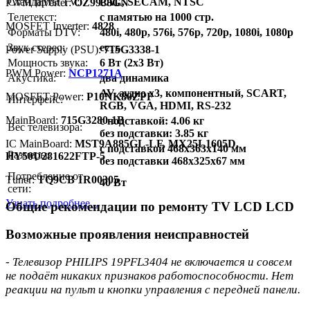
Стандарты TV:
PAL, SECAM, NTSC
PWM Inverter:
OZ9938GN
Телетекст:
с памятью на 1000 стр.
MOSFET Inverter:
4828
Форматы DTV:
480i, 480p, 576i, 576p, 720p, 1080i, 1080p
Звук стерео:
есть
Power Supply (PSU):
715G3338-1
Мощность звука:
6 Вт (2х3 Вт)
PWM Power:
NCP1271A
Акустика:
два динамика
AV, аудио x3, компонентный, SCART,
MOSFET Power:
P10NK80ZPF
Интерфейс:
RGB, VGA, HDMI, RS-232
MainBoard:
715G3280-1B
с подставкой: 4.06 кг
Вес телевизора:
без подставки: 3.85 кг
IC MainBoard:
MST9A885GL-LF, MX25L1605D,
с подставкой 468x363x140 мм
Размеры:
HY50U281622FTP-5
без подставки 468x325x67 мм
Потребление от
Тuner:
TQ9CB 1R00305
40 Вт
сети:
Узнать подробнее...
Общие рекомендации по ремонту TV LCD LCD
Возможные проявления неисправностей
- Телевизор PHILIPS 19PFL3404 не включается и совсем
не подаёт никаких признаков работоспособности. Нет
реакции на пульт и кнопки управления с передней панели.