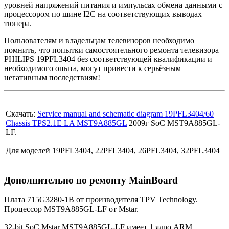
уровней напряжений питания и импульсах обмена данными с
процессором по шине I2C на соответствующих выводах
тюнера.
Пользователям и владельцам телевизоров необходимо
помнить, что попытки самостоятельного ремонта телевизора
PHILIPS 19PFL3404 без соответствующей квалификации и
необходимого опыта, могут привести к серьёзным
негативным последствиям!
Скачать:
Service manual and schematic diagram 19PFL3404/60
Chassis TPS2.1E LA MST9A885GL
2009г SoC MST9A885GL-
LF.
Для моделей 19PFL3404, 22PFL3404, 26PFL3404, 32PFL3404
Дополнительно по ремонту MainBoard
Плата 715G3280-1B от производителя TPV Technology.
Процессор MST9A885GL-LF от Mstar.
32-bit SoC Mstar MST9A885GL-LF имеет 1 ядро ARM