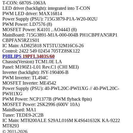
T-CON: 6870S-1063A
LED driver (backlight): integrated into T-CON
PWM LED driver: MAX16814
Power Supply (PSU): 715G3879-P1A-W20-002U
PWM Power: LD7576 (8)
MOSFET Power: K4101 , AO4443 (8)
MainBoard: 715G3891-M1A-000-004B PH1CBPFAN5RP1
CBPFAN5RZ1S01
IC Main: AD825818 NT5TU32M16C6-26
Control: 2422 549 02454 705TZ8SK122
PHILIPS
19PFL3403S/60
Chassis(Version) TCM1.0E LA
Panel: M190Z1-L01 Rev.C1 (CHI MEI)
Inverter (backlight): JSY-190406-B
PWM Inverter: TL494C
MOSFET Inverter: ME4542
Power Supply (PSU): 40-PWL20C-PWI1XG // 40-PWL20C-
PWH1XG
PWM Power: NCP1377B (PWM flyback 8pin)
MOSFET Power: 2SK2996 (600V 10A)
MainBoard: MA1
Тuner: TEDE9-2C2B
IC Main: MT8200ALE S29AL016M K4S641632K KA-9222
MT8293
© 2011-2026