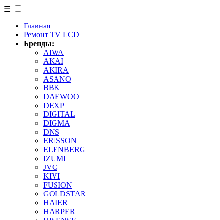
☰
Главная
Ремонт TV LCD
Бренды:
AIWA
AKAI
AKIRA
ASANO
BBK
DAEWOO
DEXP
DIGITAL
DIGMA
DNS
ERISSON
ELENBERG
IZUMI
JVC
KIVI
FUSION
GOLDSTAR
HAIER
HARPER