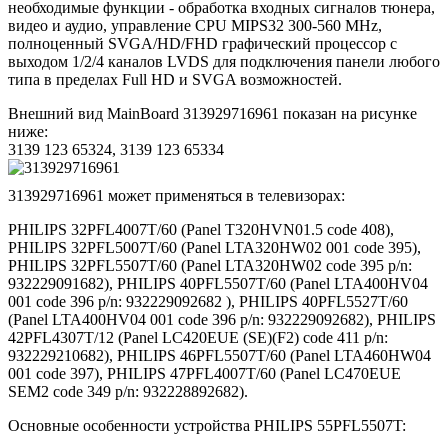
необходимые функции - обработка входных сигналов тюнера,
видео и аудио, управление CPU MIPS32 300-560 MHz,
полноценный SVGA/HD/FHD графический процессор с
выходом 1/2/4 каналов LVDS для подключения панели любого
типа в пределах Full HD и SVGA возможностей.
Внешний вид MainBoard 313929716961 показан на рисунке
ниже:
3139 123 65324, 3139 123 65334
313929716961 может применяться в телевизорах:
PHILIPS 32PFL4007T/60 (Panel T320HVN01.5 code 408),
PHILIPS 32PFL5007T/60 (Panel LTA320HW02 001 code 395),
PHILIPS 32PFL5507T/60 (Panel LTA320HW02 code 395 p/n:
932229091682), PHILIPS 40PFL5507T/60 (Panel LTA400HV04
001 code 396 p/n: 932229092682 ), PHILIPS 40PFL5527T/60
(Panel LTA400HV04 001 code 396 p/n: 932229092682), PHILIPS
42PFL4307T/12 (Panel LC420EUE (SE)(F2) code 411 p/n:
932229210682), PHILIPS 46PFL5507T/60 (Panel LTA460HW04
001 code 397), PHILIPS 47PFL4007T/60 (Panel LC470EUE
SEM2 code 349 p/n: 932228892682).
Основные особенности устройства PHILIPS 55PFL5507T: