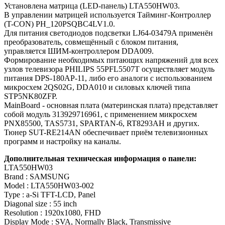
Установлена матрица (LED-панель) LTA550HW03.
В управлении матрицей используется Тайминг-Контроллер
(T-CON) PH_120PSQBC4LV1.0.
Для питания светодиодов подсветки LJ64-03479A применён
преобразователь, совмещённый с блоком питания,
управляется ШИМ-контроллером DDA009.
Формирование необходимых питающих напряжений для всех
узлов телевизора PHILIPS 55PFL5507T осуществляет модуль
питания DPS-180AP-11, либо его аналоги c использованием
микросхем 2QS02G, DDA010 и силовых ключей типа
STP5NK80ZFP.
MainBoard - основная плата (материнская плата) представляет
собой модуль 313929716961, с применением микросхем
PNX85500, TAS5731, SPARTAN-6, RT8293AH и других.
Тюнер SUT-RE214AN обеспечивает приём телевизионных
программ и настройку на каналы.
Дополнительная техническая информация о панели:
LTA550HW03
Brand : SAMSUNG
Model : LTA550HW03-002
Type : a-Si TFT-LCD, Panel
Diagonal size : 55 inch
Resolution : 1920x1080, FHD
Display Mode : SVA, Normally Black, Transmissive