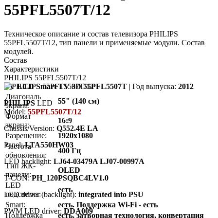
55PFL5507T/12
Техническое описание и состав телевизора PHILIPS
55PFL5507T/12, тип панели и применяемые модули. Состав
модулей.
Состав
Характеристики
PHILIPS 55PFL5507T/12
TV LCD Smart TV 3D 55PFL5507T
| Год выпуска:
2012
Диагональ
55" (140 см)
PHILIPS
LED
экрана:
Model:
55PFL5507T/12
Формат
16:9
экрана:
Chassis/Version:
Q552.4E LA
Разрешение:
1920x1080
Panel:
LTA550HW03
Частота
400 Гц
обновления:
LED backlight:
LJ64-03479A LJ07-00997A
Тип ЖК-
OLED
панели:
T-CON:
PH_120PSQBC4LV1.0
LED
есть
подсветка:
LED driver (backlight):
integrated into PSU
Smart:
есть. Поддержка Wi-Fi - есть
PWM LED driver:
DDA009
Поддержка
есть, затворная технология, конвертация