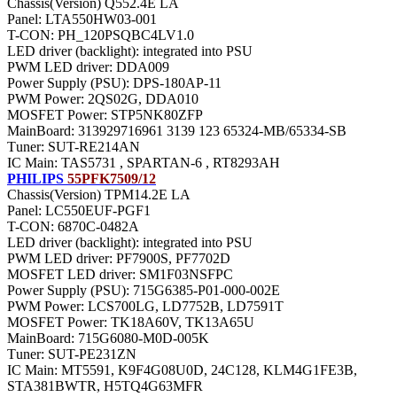
Chassis(Version) Q552.4E LA
Panel: LTA550HW03-001
T-CON: PH_120PSQBC4LV1.0
LED driver (backlight): integrated into PSU
PWM LED driver: DDA009
Power Supply (PSU): DPS-180AP-11
PWM Power: 2QS02G, DDA010
MOSFET Power: STP5NK80ZFP
MainBoard: 313929716961 3139 123 65324-MB/65334-SB
Тuner: SUT-RE214AN
IC Main: TAS5731 , SPARTAN-6 , RT8293AH
PHILIPS
55PFK7509/12
Chassis(Version) TPM14.2E LA
Panel: LC550EUF-PGF1
T-CON: 6870C-0482A
LED driver (backlight): integrated into PSU
PWM LED driver: PF7900S, PF7702D
MOSFET LED driver: SM1F03NSFPC
Power Supply (PSU): 715G6385-P01-000-002E
PWM Power: LCS700LG, LD7752B, LD7591T
MOSFET Power: TK18A60V, TK13A65U
MainBoard: 715G6080-M0D-005K
Тuner: SUT-PE231ZN
IC Main: MT5591, K9F4G08U0D, 24C128, KLM4G1FE3B,
STA381BWTR, H5TQ4G63MFR