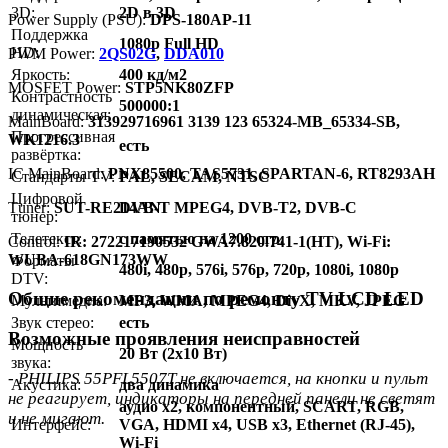
3D:
2D в 3D
Power Supply (PSU):
DPS-180AP-11
Поддержка
1080p Full HD
HD:
PWM Power:
2QS02G
,
DDA010
Яркость:
400 кд/м2
MOSFET Power:
STP5NK80ZFP
Контрастность
500000:1
динамическая:
MainBoard:
313929716961 3139 123 65324-MB_65334-SB,
Прогрессивная
WK1216.3
есть
развёртка:
IC MainBoard:
PNX85500, TAS5731, SPARTAN-6, RT8293AH
Стандарты TV:
PAL, SECAM, NTSC
Цифровой
Тuner:
SUT-RE214AN
DVB-T MPEG4, DVB-T2, DVB-C
тюнер:
Телетекст:
с памятью на 1200 стр.
Control:
IR: 272217190532 GWA7.820.741-1(HT), Wi-Fi:
WUBA-618GN173WW
Форматы
480i, 480p, 576i, 576p, 720p, 1080i, 1080p
DTV:
Общие рекомендации по ремонту TV LCD LED
Мультимедиа:
MP3, WMA, MPEG4, DivX, MKV, JPEG
Звук стерео:
есть
Возможные проявления неисправностей
Мощность
20 Вт (2х10 Вт)
звука:
- PHILIPS 55PFL5507T не включается, на кнопки и пульт
Акустика:
два динамика
не реагирует, индикаторы на передней панели не светят
аудио x2, компонентный, SCART, RGB,
и не мигают.
Интерфейс:
VGA, HDMI x4, USB x3, Ethernet (RJ-45),
Wi-Fi