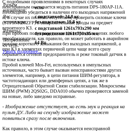
С подобными проявлениями в некоторых случаях
Разъём
неисправным оказывается модуль питания DPS-180AP-11A.
есть
наушников:
Необходимо убедиться в наличии его выходных напряжений
Вес
с подставкой: 24.8 кг
и, в случае их полного отсутствия, проверить силовые ключи
телевизора:
без подставки: 19.8 кг
(STP5NK80ZFP) и выпрямительные диоды на предмет
вероятного КЗ.
с подставкой 1261x793x290 мм
Размеры:
При пробоях полупроводников во вторичных цепях любого
без подставки 1261x750x35 мм
преобразователя, как правило, он может работать в аварийном
Потребление
64 Вт
режиме короткого замыкания без выходных напряжений, а
от сети:
при КЗ в элементах первичной цепи чаще всего сразу
Узнать подробнее...
обрывается сетевой предохранитель и реже токовый датчик в
истоке ключа.
Пробой ключей Mos-Fet, используемых в импульсных
источниках, часто бывает вызван неисправностями других
элементов, например, в цепи питания ШИМ-регулятора, в
частотозадающих или демпферных цепях, а так же в
Отрицательной Обратной Связи стабилизации. Микросхемы
ШИМ (PWM) 2QS02G, DDA010 обычно проверяются заменой
на новые, либо заведомо исправные.
- Изображение отсутствует, но есть звук и реакция на
пульт ДУ. Либо на секунду изображение может
появиться сразу после включения.
Как правило, в этом случае оказывается неисправной