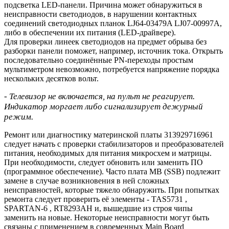
подсветка LED-панели. Причина может обнаружиться в
неисправности светодиодов, в нарушении контактных
соединений светодиодных планок LJ64-03479A LJ07-00997A,
либо в обеспечении их питания (LED-драйвере).
Для проверки линеек светодиодов на предмет обрыва без
разборки панели поможет, например, источник тока. Открыть
последовательно соединённые PN-переходы простым
мультиметром невозможно, потребуется напряжение порядка
нескольких десятков вольт.
- Телевизор не включается, на пульт не реагирует.
Индикатор моргает либо сигнализирует дежурный
режим.
Ремонт или диагностику материнской платы 313929716961
следует начать с проверки стабилизаторов и преобразователей
питания, необходимых для питания микросхем и матрицы.
При необходимости, следует обновить или заменить ПО
(программное обеспечение). Часто плата MB (SSB) подлежит
замене в случае возникновения в ней сложных
неисправностей, которые тяжело обнаружить. При попытках
ремонта следует проверить её элементы - TAS5731 ,
SPARTAN-6 , RT8293AH и, вышедшие из строя чипы
заменить на новые. Некоторые неисправности могут быть
связаны с применением в современных Main Board