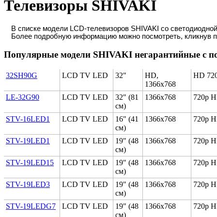
Телевизоры SHIVAKI
В списке модели LCD-телевизоров SHIVAKI со светодиодной
Более подробную информацию можно посмотреть, кликнув п
Популярные модели SHIVAKI негарантийные с п
32SH90G
LCD TV LED
32"
HD,
HD 72
1366x768
LE-32G90
LCD TV LED
32" (81
1366x768
720p 
см)
STV-16LED1
LCD TV LED
16" (41
1366x768
720p 
см)
STV-19LED1
LCD TV LED
19" (48
1366x768
720p 
см)
STV-19LED15
LCD TV LED
19" (48
1366x768
720p 
см)
STV-19LED3
LCD TV LED
19" (48
1366x768
720p 
см)
STV-19LEDG7
LCD TV LED
19" (48
1366x768
720p 
см)