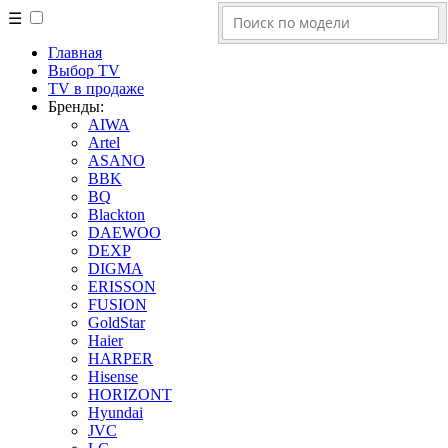
☰
Главная
Выбор TV
TV в продаже
Бренды:
AIWA
Artel
ASANO
BBK
BQ
Blackton
DAEWOO
DEXP
DIGMA
ERISSON
FUSION
GoldStar
Haier
HARPER
Hisense
HORIZONT
Hyundai
JVC