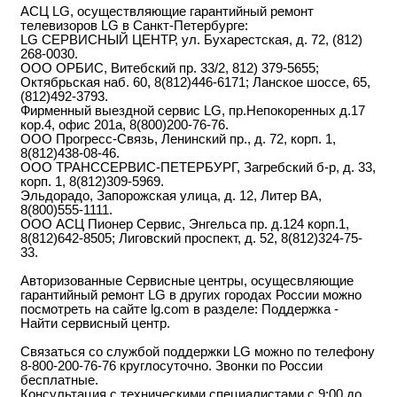
АСЦ LG, осуществляющие гарантийный ремонт
телевизоров LG в Санкт-Петербурге:
LG СЕРВИСНЫЙ ЦЕНТР, ул. Бухарестская, д. 72, (812)
268-0030.
ООО ОРБИС, Витебский пр. 33/2, 812) 379-5655;
Октябрьская наб. 60, 8(812)446-6171; Ланское шоссе, 65,
(812)492-3793.
Фирменный выездной сервис LG, пр.Непокоренных д.17
кор.4, офис 201а, 8(800)200-76-76.
ООО Прогресс-Связь, Ленинский пр., д. 72, корп. 1,
8(812)438-08-46.
ООО ТРАНССЕРВИС-ПЕТЕРБУРГ, Загребский б-р, д. 33,
корп. 1, 8(812)309-5969.
Эльдорадо, Запорожская улица, д. 12, Литер ВА,
8(800)555-1111.
ООО АСЦ Пионер Сервис, Энгельса пр. д.124 корп.1,
8(812)642-8505; Лиговский проспект, д. 52, 8(812)324-75-
33.
Авторизованные Сервисные центры, осущесвляющие
гарантийный ремонт LG в других городах России можно
посмотреть на сайте lg.com в разделе: Поддержка -
Найти сервисный центр.
Связаться со службой поддержки LG можно по телефону
8-800-200-76-76 круглосуточно. Звонки по России
бесплатные.
Консультация с техническими специалистами с 9:00 до