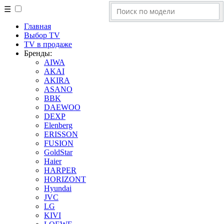
☰
Главная
Выбор TV
TV в продаже
Бренды:
AIWA
AKAI
AKIRA
ASANO
BBK
DAEWOO
DEXP
Elenberg
ERISSON
FUSION
GoldStar
Haier
HARPER
HORIZONT
Hyundai
JVC
LG
KIVI