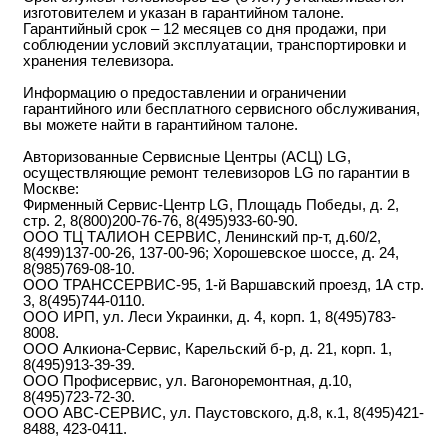
изготовителем и указан в гарантийном талоне.
Гарантийный срок – 12 месяцев со дня продажи, при
соблюдении условий эксплуатации, транспортировки и
хранения телевизора.
Информацию о предоставлении и ограничении
гарантийного или бесплатного сервисного обслуживания,
вы можете найти в гарантийном талоне.
Авторизованные Сервисные Центры (АСЦ) LG,
осуществляющие ремонт телевизоров LG по гарантии в
Москве:
Фирменный Сервис-Центр LG, Площадь Победы, д. 2,
стр. 2, 8(800)200-76-76, 8(495)933-60-90.
ООО ТЦ ТАЛИОН СЕРВИС, Ленинский пр-т, д.60/2,
8(499)137-00-26, 137-00-96; Хорошевское шоссе, д. 24,
8(985)769-08-10.
ООО ТРАНССЕРВИС-95, 1-й Варшавский проезд, 1А стр.
3, 8(495)744-0110.
ООО ИРП, ул. Леси Украинки, д. 4, корп. 1, 8(495)783-
8008.
ООО Алкиона-Сервис, Карельский б-р, д. 21, корп. 1,
8(495)913-39-39.
ООО Профисервис, ул. Вагоноремонтная, д.10,
8(495)723-72-30.
ООО АВС-СЕРВИС, ул. Паустовского, д.8, к.1, 8(495)421-
8488, 423-0411.