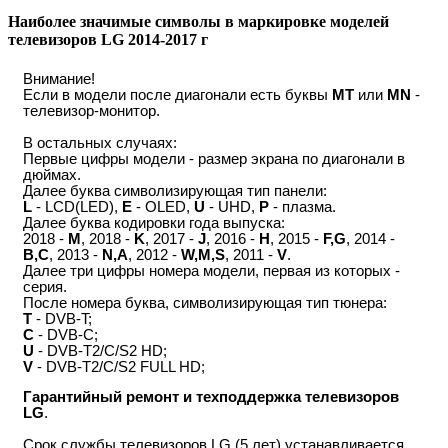
Наиболее значимые символы в маркировке моделей
телевизоров LG 2014-2017 г
Внимание!
Если в модели после диагонали есть буквы
MT
или
MN
-
телевизор-монитор.
В остальных случаях:
Первые цифры модели - размер экрана по диагонали в
дюймах.
Далее буква символизирующая тип панели:
L
- LCD(LED),
E
- OLED,
U
- UHD,
P
- плазма.
Далее буква кодировки года выпуска:
2018 -
M
, 2018 -
K
, 2017 -
J
, 2016 -
H
, 2015 -
F,G
, 2014 -
B,C
, 2013 -
N,A
, 2012 -
W,M,S
, 2011 -
V
.
Далее три цифры номера модели, первая из которых -
серия.
После номера буква, символизирующая тип тюнера:
T
- DVB-T;
C
- DVB-C;
U
- DVB-T2/C/S2 HD;
V
- DVB-T2/C/S2 FULL HD;
Гарантийный ремонт и техподдержка телевизоров
LG
.
Срок службы телевизоров LG (5 лет) устанавливается