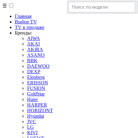
☰
Главная
Выбор TV
TV в продаже
Бренды:
AIWA
AKAI
AKIRA
ASANO
BBK
DAEWOO
DEXP
Elenberg
ERISSON
FUSION
GoldStar
Haier
HARPER
HORIZONT
Hyundai
JVC
LG
KIVI