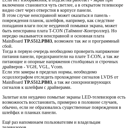
включении становится чуть светлее, а в открытом телевизоре
видно свет через отверстия в корпусе панели.
В этом случае неисправной может оказаться и панель -
повреждения планок, шлейфов, например, как следствие
попадания влаги после неудачной помывки экрана, может
быть неисправна плата T-CON (Тайминг-Контроллер). Но
нередко оказывается неисправной и основная плата
MainBoard
TP.S512.PB83
, возможен так же и программный
сбой.
Тогда в первую очередь необходимо проверить напряжение
питания панели, предохранители на плате T-CON, а так же
питающие и опорные напряжения столбцовых и строчных
драйверов - VGH, VGL, Vcom.
Если эти замеры в пределах нормы, необходимо
осциллографом отследить прохождение сигналов LVDS от
MainBoard
TP.S512.PB83
, а так же синхронизирующих
сигналов к шлейфам с драйверами.
Залитые или неудачно помытые экраны LED-телевизоров есть
возможность восстановить, примерно в половине случаев,
обычно, если не образовались существенные повреждения в
шлейфах и планках панели.
Ещё раз напоминаем пользователям и владельцам
телевизоров.