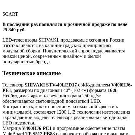
SCART
В последний раз появлялся в розничной продаже по цене
25 840 руб.
LED-телевизоры SHIVAKI, продаваемые сегодня в России,
изготавливаются на калининградских предприятиях
модульной сборки. Покупательский спрос поддерживается
низкой ценой, современным дизайном и былой
популярностью бренда.
Техническое описание
Телевизор
SHIVAKI STV-40LED17
с ЖК-дисплеем
V400HJ6-
PE1
, размером по диагонали 40" (102 см) формата
16:9
.
Необходимая яркость свечения экрана 250 кд/м²
обеспечивается светодиодной подсветкой LED.
Контрастность, как отношение максимальной яркости к
минимальной, составляет 1200:1. В технологии изготовления
экрана данной модели телевизора реализована светодиодная
LED подсветка.
Матрица
V400HJ6-PE1
и программное обеспечение платы
MainBoard
TP.S512.PB83
реализуют изображение в высоком