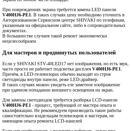
При повреждениях экрана требуется замена LED панели
V400HJ6-PE1
. В таких случаях цену необходимо уточнить в
Авторизованном Сервисном центре SHIVAKI по телефонам,
указанным на официальном сайте, либо в сопроводительных
документах.
В большинстве случаев такой ремонт экономически
нецелесообразен.
Для мастеров и продвинутых пользователей
Если у SHIVAKI STV-40LED17 нет изображения, но есть звук,
часто просто не работает подсветка дисплея
V400HJ6-PE1
.
Причём, в LED-телевизорах обычно выходят из строя
светодиоды внутри панели, реже LED-драйвер.
В таких случаях можно увидеть еле заметное изображение
при удачном попадании внешнего освещения на экран.
Для замены светодиодов требуется разборка LCD-панели
V400HJ6-PE1
- процесс, требующий от мастера опыта и
квалификации. Не рекомендуем производить такие работы
самостоятельно владельцам телевизоров и мастерам, не
имеющим опыта ремонта LCD-панелей
Если нет изображения, а подсветка работает - экран при