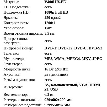
Матрица:
V400HJ6-PE1
LED подсветка:
есть
Поддержка HD:
1080p Full HD
Яркость:
250 кд/м2
Контрастность:
1200:1
Угол обзора:
178°
Время отклика пикселя:
8.5 мс
Прогрессивная
есть
развёртка:
Цифровой тюнер:
DVB-T, DVB-T2, DVB-C, DVB-S2
Телетекст:
есть
Мультимедиа:
MP3, WMA, MPEG4, MKV, JPEG
Звук стерео:
есть
Мощность звука:
16 Вт (2х8 Вт)
Акустика:
два динамика
Разъём наушников:
есть
AV, компонентный, VGA, HDMI
Интерфейс:
x3, USB
Вес телевизора:
6.5 кг
Размеры с подставкой:
929x602x200 мм
Размеры без подставки:
929x550x82 мм