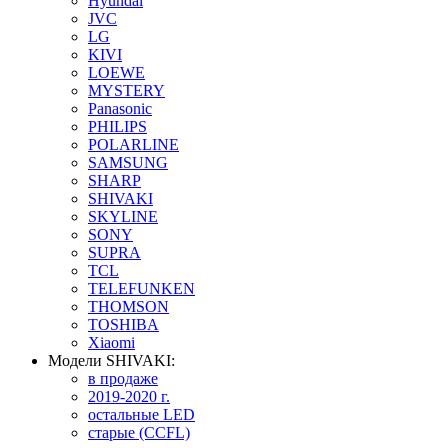
Hyundai
JVC
LG
KIVI
LOEWE
MYSTERY
Panasonic
PHILIPS
POLARLINE
SAMSUNG
SHARP
SHIVAKI
SKYLINE
SONY
SUPRA
TCL
TELEFUNKEN
THOMSON
TOSHIBA
Xiaomi
Модели SHIVAKI:
в продаже
2019-2020 г.
остальные LED
старые (CCFL)