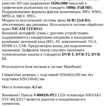
качестве HD при разрешении
1920x1080
пикселей в
графическом разложении по стандарту
1080p
(
Full HD
).
Поддерживаемые форматы файлов мультимедиа: MP3, WMA,
MPEG4, MKV, JPEG.
Мощность акустической системы звука
16 Вт (2х8 Вт)
обеспечивают два динамика. Используется система обработки
аудио
NICAM STEREO
.
Внешний интерфейс (связь с другими устройствами)
поддерживается стандартными входными и выходными
разъёмами: антенный вход (RF), AV, компонентный, VGA,
HDMI x3, USB. Предусмотрен выход для подключения
наушников. Цифровой тюнер способен принимать
телевизионные каналы в стандартах
DVB-T, DVB-T2, DVB-
S2
.
Используется блок питания в составе MainBoard.
Габаритные размеры: с подставкой 929x602x200 мм, без
подставки 929x550x82 мм.
Масса телевизора:
6.5 кг
.
Внимание! Панель
V400HJ6-PE1
LED-телевизора SHIVAKI
STV-40LED17 является дорогим и ненадёжным его
элементом.