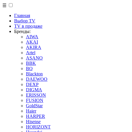
☰
Главная
Выбор TV
TV в продаже
Бренды:
AIWA
AKAI
AKIRA
Artel
ASANO
BBK
BQ
Blackton
DAEWOO
DEXP
DIGMA
ERISSON
FUSION
GoldStar
Haier
HARPER
Hisense
HORIZONT