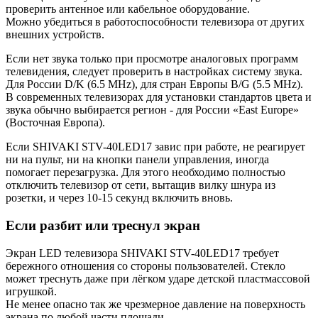
проверить антенное или кабельное оборудование.
Можно убедиться в работоспособности телевизора от других
внешних устройств.
Если нет звука только при просмотре аналоговых программ
телевидения, следует проверить в настройках систему звука.
Для России D/K (6.5 MHz), для стран Европы B/G (5.5 MHz).
В современных телевизорах для установки стандартов цвета и
звука обычно выбирается регион - для России «East Europe»
(Восточная Европа).
Если SHIVAKI STV-40LED17 завис при работе, не реагирует
ни на пульт, ни на кнопки панели управления, иногда
помогает перезагрузка. Для этого необходимо полностью
отключить телевизор от сети, вытащив вилку шнура из
розетки, и через 10-15 секунд включить вновь.
Если разбит или треснул экран
Экран LED телевизора SHIVAKI STV-40LED17 требует
бережного отношения со стороны пользователей. Стекло
может треснуть даже при лёгком ударе детской пластмассовой
игрушкой.
Не менее опасно так же чрезмерное давление на поверхность
экрана по любой части площади.