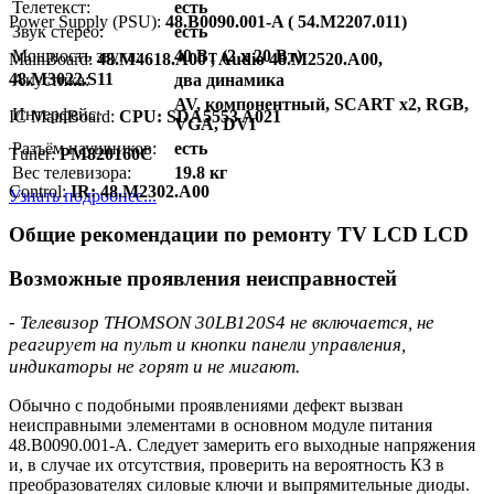
Телетекст:
есть
Power Supply (PSU):
48.B0090.001-A ( 54.M2207.011)
Звук стерео:
есть
Мощность звука:
40 Вт (2 х 20 Вт)
MainBoard:
48.M4618.A00 , Audio 48.M2520.A00,
48.M3022.S11
Акустика:
два динамика
AV, компонентный, SCART x2, RGB,
Интерфейс:
IC MainBoard:
CPU: SDA5553 A021
VGA, DVI
Разъём наушников:
есть
Тuner:
PM820160C
Вес телевизора:
19.8 кг
Control:
IR: 48.M2302.A00
Узнать подробнее...
Общие рекомендации по ремонту TV LCD LCD
Возможные проявления неисправностей
- Телевизор THOMSON 30LB120S4 не включается, не
реагирует на пульт и кнопки панели управления,
индикаторы не горят и не мигают.
Обычно с подобными проявлениями дефект вызван
неисправными элементами в основном модуле питания
48.B0090.001-A. Следует замерить его выходные напряжения
и, в случае их отсутствия, проверить на вероятность КЗ в
преобразователях силовые ключи и выпрямительные диоды.