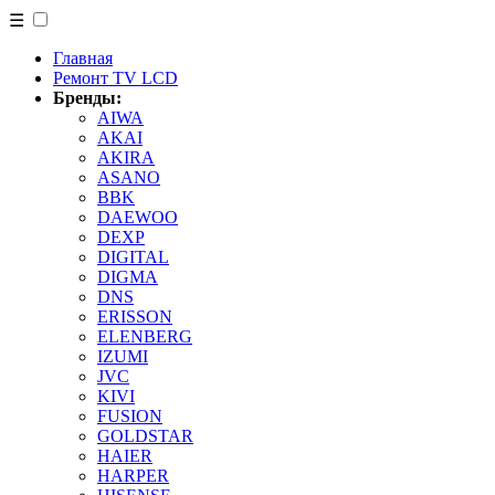
☰
Главная
Ремонт TV LCD
Бренды:
AIWA
AKAI
AKIRA
ASANO
BBK
DAEWOO
DEXP
DIGITAL
DIGMA
DNS
ERISSON
ELENBERG
IZUMI
JVC
KIVI
FUSION
GOLDSTAR
HAIER
HARPER