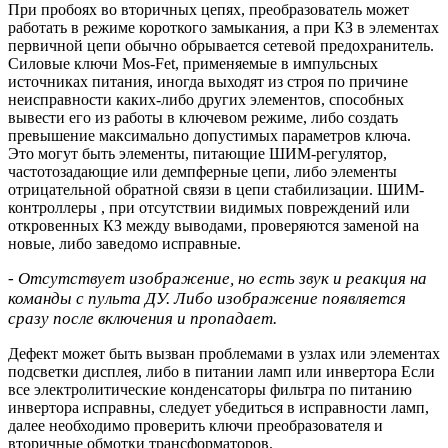
При пробоях во вторичных цепях, преобразователь может
работать в режиме короткого замыкания, а при КЗ в элементах
первичной цепи обычно обрывается сетевой предохранитель.
Силовые ключи Mos-Fet, применяемые в импульсных
источниках питания, иногда выходят из строя по причине
неисправности каких-либо других элементов, способных
вывести его из работы в ключевом режиме, либо создать
превышение максимально допустимых параметров ключа.
Это могут быть элементы, питающие ШИМ-регулятор,
частотозадающие или демпферные цепи, либо элементы
отрицательной обратной связи в цепи стабилизации. ШИМ-
контроллеры , при отсутствии видимых повреждений или
откровенных КЗ между выводами, проверяются заменой на
новые, либо заведомо исправные.
- Отсутствует изображение, но есть звук и реакция на
команды с пульта ДУ. Либо изображение появляется
сразу после включения и пропадает.
Дефект может быть вызван проблемами в узлах или элементах
подсветки дисплея, либо в питании ламп или инвертора Если
все электролитические конденсаторы фильтра по питанию
инвертора исправны, следует убедиться в исправности ламп,
далее необходимо проверить ключи преобразователя и
вторичные обмотки трансформаторов.