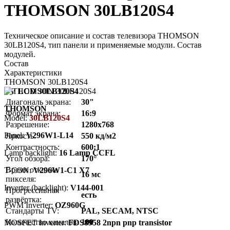
THOMSON 30LB120S4
Техническое описание и состав телевизора THOMSON
30LB120S4, тип панели и применяемые модули. Состав
модулей.
Состав
Характеристики
THOMSON 30LB120S4
TV LCD 30LB120S4
Диагональ экрана:
30"
THOMSON
Формат экрана:
16:9
Model:
30LB120S4
Разрешение:
1280x768
Panel:
V296W1-L14
Яркость:
550 кд/м2
Контрастность:
600:1
Lamp backlight:
16 Lamp CCFL
Угол обзора:
170°
Время отклика
T-CON:
V296W1-C1 X7
16 мс
пикселя:
Inverter (backlight):
V144-001
Прогрессивная
есть
развёртка:
PWM Inverter:
OZ960G
Стандарты TV:
PAL, SECAM, NTSC
Количество каналов:
100
MOSFET Inverter:
FDS8958 2npn pnp transistor