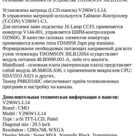
Установлена матрица (LCD-панель) V296W1-L14.
В управлении матрицей используется Тайминг-Контроллер
(T-CON) V296W1-C1.
Для питания ламп подсветки 16 Lamp CCFL применяется
инвертор V144-001, управляется ШИМ-контроллером
OZ960G. В качестве силовых элементов инвертора
применяются ключи типа FDS8958 2npn pnp transistor.
Формирование необходимых питающих напряжений для всех
узлов телевизора THOMSON 30LB120S4 осуществляет
модуль питания 48.B0090.001-A, либо его аналоги.
MainBoard - основная плата (материнская плата) представляет
собой модуль 48.M4618.A00, с применением микросхем CPU:
SDA5553 A021 и других.
Тюнер PM820160C обеспечивает приём телевизионных
программ и настройку на каналы.
Дополнительная техническая информация о панели:
V296W1-L14
Brand : CMO
Model : V296W1-L14
Type : a-Si TFT-LCD, Panel
Diagonal size : 29.5 inch
Resolution : 1280x768, WXGA
Display Mode : Super MVA, Normally Black, Transmissive