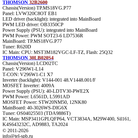
THOMSON
32B2600
Chassis(Version) TP.MS18VG.P77
Panel: LVW320C8OT EB1
LED driver (backlight): integrated into MainBoard
PWM LED driver: OB3350CP
Power Supply (PSU): integrated into MainBoard
PWM Power: PWM SOT23-6 LD7536R
MainBoard: TP.MS18VG.P77
Тuner: R620D
IC Main: CPU: MST3M182VGC-LF-TZ, Flash: 25Q32
THOMSON
30LB020S4
Chassis(Version) LCD02TC
Panel: V296W1-L14
T-CON: V296W1-C1 X7
Inverter (backlight): V144-001 48.V1448.001/F
MOSFET Inverter: 4009A
Power Supply (PSU): 40-LDTV30-PWE2X
PWM Power: L6561D, L5991AD
MOSFET Power: STW20NM50, 12NK80
MainBoard: 40-3026WS-DIG6X
Тuner: OS04025503 (TDA9886T)
IC Main: MSP3411GPLQFP64, VCT3834A, M29W400, Sil161,
K4S643232C, AD9883, TA2024
© 2011-2026
info@tel-spb.ru