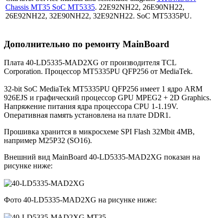
Chassis MT35 SoC MT5335
. 22E92NH22, 26E90NH22,
26E92NH22, 32E90NH22, 32E92NH22. SoC MT5335PU.
Дополнительно по ремонту MainBoard
Плата 40-LD5335-MAD2XG от производителя TCL
Corporation. Процессор MT5335PU QFP256 от MediaTek.
32-bit SoC MediaTek MT5335PU QFP256 имеет 1 ядро ARM
926EJS и графический процессор GPU MPEG2 + 2D Graphics.
Напряжение питания ядра процессора CPU 1-1.19V.
Оперативная память установлена на плате DDR1.
Прошивка хранится в микросхеме SPI Flash 32Mbit 4MB,
например M25P32 (SO16).
Внешний вид MainBoard 40-LD5335-MAD2XG показан на
рисунке ниже:
Фото 40-LD5335-MAD2XG на рисунке ниже: