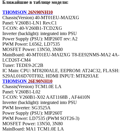
Ближайшие в таблице модели:
THOMSON
26N90NH10
Chassis(Version) 40-MT01EU-MAI2XG
Panel: V260B1-LN1 Rev.C1
T-CON: 40-V260B1-TCD2XG
Inverter (backlight): integrated into PSU
Power Supply (PSU): MIP260T rev: A2
PWM Power: L6562, LD7535
MOSFET Power: 13N50, 3N80
MainBoard: 40-MT01EU-MAI2XG T8-EE92NMS-MA2 4A-
LCD26T-CM4
Тuner: TEDE9-2C2B
IC Main: CPU: MT8200ALE, EEPROM: AT24C32, FLASH:
S29AL016D70TFI02, HDMI INPUT: MT8293AE
THOMSON
26E90NH10
Chassis(Version) TCM1.0E LA
Panel: V260B1-L02
T-CON: V260B1-X02 AAT1168B , AF4410N
Inverter (backlight): integrated into PSU
PWM Inverter: SG3525A
Power Supply (PSU): MIP260T
PWM Power: LD7535 (PWM SOT26-3)
MOSFET Power: 13N50, 3N80
MainBoard: MA1 TCM1.0E LA