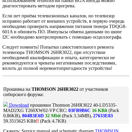
использованием технологий пайки BGA иногда можно
диагностировать методом прогрева.
Если нет приёма телевизионных каналов, но телевизор
исправно работает от внешних устройств, в первую очередь
необходимо проверить напряжение питания тюнера TDQG8-
601A и обновить ПО. Импульсы обмена данными по шине
I2C необходимо контролировать с помощью осциллографа.
Следует помнить! Попытки самостоятельного ремонта
телевизора THOMSON 26HR3022, при отсутствии
необходимой квалификации и опыта, категорически не
рекомендуются и чреваты негативными последствиями,
вплоть до полной неремонтопригодности устройства!
Прошивка на
THOMSON 26HR3022
от участников
сибирского форума:
Download
прошивки Thomson 26HR3022 40-LD5335-
MAD2XG T260XW02-VP CRC:
03FB9B6C
16 KBit
(Pack
0.86KB),
804B3E6D
32 Mbit
(Pack 3.34MB),
27633E83
59.3515625 KBit
!!
(Pack 4.7KB)
Скачать: Service manual and schematic diagram
THOMSON