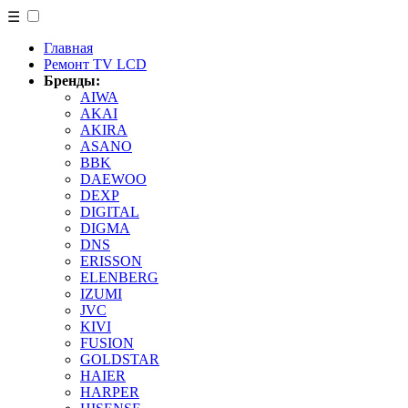
☰
Главная
Ремонт TV LCD
Бренды:
AIWA
AKAI
AKIRA
ASANO
BBK
DAEWOO
DEXP
DIGITAL
DIGMA
DNS
ERISSON
ELENBERG
IZUMI
JVC
KIVI
FUSION
GOLDSTAR
HAIER
HARPER