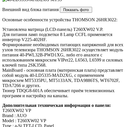
Внешний вид блока питания
Основные особенности устройства THOMSON 26HR3022:
Установлена матрица (LCD-панель) T260XW02 V.P.
Для питания ламп подсветки 8 Lamp CCFL применяется
инвертор V225-402HF.
Формирование необходимых питающих напряжений для всех
узлов телевизора THOMSON 26HR3022 осуществляет модуль
питания 40-PWL32B-PWD1XG, либо его аналоги c
использованием микросхем VIPer22, L6563, L6599 и силовых
ключей типа 2SK3568.
MainBoard - основная плата (материнская плата) представляет
собой модуль 40-LD5335-MAD2XG, с применением
микросхем MT5335PU, MT5133AN, TDA9886TS, WT6702F,
TDA7266 и других.
Тюнер TDQG8-601A обеспечивает приём телевизионных
программ и настройку на каналы.
Дополнительная техническая информация о панели:
T260XW02 VP
Brand : AUO
Model : T260XW02 VP
Type : a-Si TFT-LCD, Panel