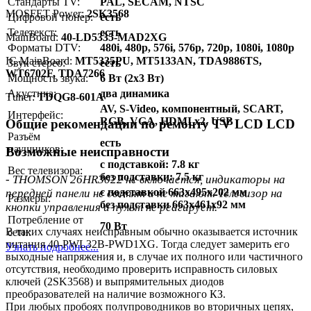
Стандарты TV:
PAL, SECAM, NTSC
MOSFET Power:
2SK3568
Цифровой тюнер:
есть
Телетекст:
есть
MainBoard:
40-LD5335-MAD2XG
Форматы DTV:
480i, 480p, 576i, 576p, 720p, 1080i, 1080p
IC MainBoard:
MT5335PU, MT5133AN, TDA9886TS,
Звук стерео:
есть
WT6702F, TDA7266
Мощность звука:
6 Вт (2х3 Вт)
Акустика:
два динамика
Тuner:
TDQG8-601A
AV, S-Video, компонентный, SCART,
Интерфейс:
RGB, VGA, HDMI x2, USB
Общие рекомендации по ремонту TV LCD LCD
Разъём
есть
наушников:
Возможные неисправности
с подставкой: 7.8 кг
Вес телевизора:
без подставки: 7.5 кг
- THOMSON 26HR3022 не включается, индикаторы на
с подставкой 663x495x202 мм
передней панели не светят и не мигают. Телевизор на
Размеры:
без подставки 663x461x92 мм
кнопки управления и пульт не реагирует.
Потребление от
70 Вт
В таких случаях неисправным обычно оказывается источник
сети:
питания 40-PWL32B-PWD1XG. Тогда следует замерить его
Узнать подробнее...
выходные напряжения и, в случае их полного или частичного
отсутствия, необходимо проверить исправность силовых
ключей (2SK3568) и выпрямительных диодов
преобразователей на наличие возможного КЗ.
При любых пробоях полупроводников во вторичных цепях,