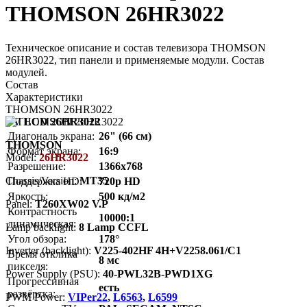
THOMSON 26HR3022
Техническое описание и состав телевизора THOMSON
26HR3022, тип панели и применяемые модули. Состав
модулей.
Состав
Характеристики
THOMSON 26HR3022
TV LCD 26HR3022
Диагональ экрана:
26" (66 см)
THOMSON
Формат экрана:
16:9
Model:
26HR3022
Разрешение:
1366x768
Chassis/Version:
MT35
Поддержка HD:
720p HD
Яркость:
500 кд/м2
Panel:
T260XW02 V.P
Контрастность
10000:1
динамическая:
Lamp backlight:
8 Lamp CCFL
Угол обзора:
178°
Inverter (backlight):
V225-402HF 4H+V2258.061/C1
Время отклика
8 мс
пикселя:
Power Supply (PSU):
40-PWL32B-PWD1XG
Прогрессивная
есть
развёртка:
PWM Power:
VIPer22
,
L6563
,
L6599