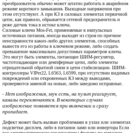
преобразователь обычно может штатно работать в аварийном
режиме короткого замыкания. Выходные напряжения при
этом отсутствуют. А при КЗ в силовых элементах первичной
цепи, как правило, обрывается сетевой предохранитель и
реже датчик тока в истоке ключа.
Силовые ключи Mos-Fet, применяемые в импульсных
источниках питания, иногда выходят из строя по причине
неисправности каких-либо других элементов, способных
вывести его из работы в ключевом режиме, либо создать
превышение максимально допустимых параметров ключа.
Это могут быть элементы, питающие ШИМ-регулятор,
частотозадающие или демпферные цепи, либо элементы
отрицательной обратной связи в цепи стабилизации. ШИМ-
контроллеры VIPer22, L6563, L6599, при отсутствии видимых
повреждений или откровенных КЗ между выводами,
проверяются заменой на новые, либо заведомо исправные.
- Нет изображения, звук есть, на пульт реагирует,
каналы переключаются. В некоторых случаях
изображение появляется при включении и сразу
пропадает.
Дефект может быть вызван проблемами в узлах или элементах
подсветки дисплея, либо в питании ламп или инвертора Если
все электролитические конденсаторы фильтра по питанию