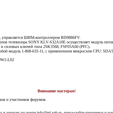
1, управляется ШИМ-контроллером BD9886FV.
ов телевизора SONY KLV-S32A10E осуществляет модуль питания
и силовых ключей типа 2SK3568, FSF05A60 (PFC).
яет собой модуль 1-868-635-11, с применением микросхем CPU
W2-L02
Внимание мастерам!
ков и участников форумов.
 в записях по почте info@tel-spb.ru, присылайте прошивки и на