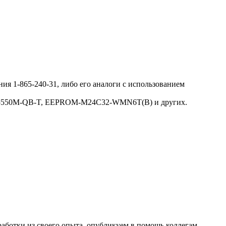
 1-865-240-31, либо его аналоги c использованием
: SDA5550M-QB-T, EEPROM-M24C32-WMN6T(B) и других.
работки из своего опыта, опубликуем в помощь коллегам.