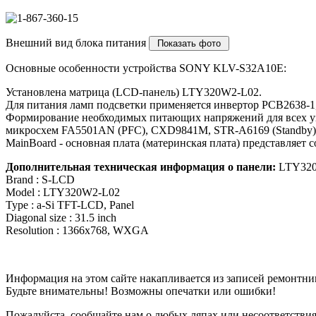
Внешний вид блока питания
Основные особенности устройства SONY KLV-S32A10E:
Установлена матрица (LCD-панель) LTY320W2-L02.
Для питания ламп подсветки применяется инвертор PCB2638-
Формирование необходимых питающих напряжений для всех узл
микросхем FA5501AN (PFC), CXD9841M, STR-A6169 (Standby) 
MainBoard - основная плата (материнская плата) представл
Дополнительная техническая информация о панели:
LTY320
Brand : S-LCD
Model : LTY320W2-L02
Type : a-Si TFT-LCD, Panel
Diagonal size : 31.5 inch
Resolution : 1366x768, WXGA
Информация на этом сайте накапливается из записей ремонтни
Будьте внимательны! Возможны опечатки или ошибки!
Пожалуйста, сообщайте нам о любых ляпах или несоответствиях