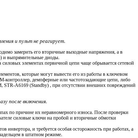
ления и пульт не реагирует.
димо замерить его вторичные выходные напряжения, а в
)) и выпрямительные диоды.
в силовых элементах первичной цепи чаще обрывается сетевой
лементов, которые могут вывести его из работы в ключевом
М-контроллер, демпферные или частотозадающие цепи, либо
 STR-A6169 (Standby) , при отсутствии внешних повреждений
зу после включения.
мпах по причине их неравномерного износа. После проверки
ователе силовые ключи на пробой и вторичные обмотки
ов инвертора, и требуется особая осторожность при работах, а
ладельцем в штатном режиме.