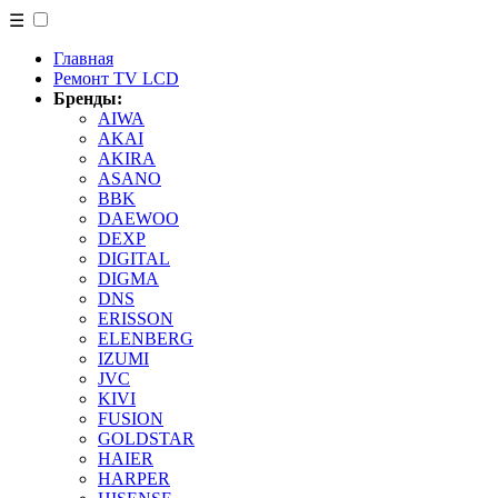
☰
Главная
Ремонт TV LCD
Бренды:
AIWA
AKAI
AKIRA
ASANO
BBK
DAEWOO
DEXP
DIGITAL
DIGMA
DNS
ERISSON
ELENBERG
IZUMI
JVC
KIVI
FUSION
GOLDSTAR
HAIER
HARPER