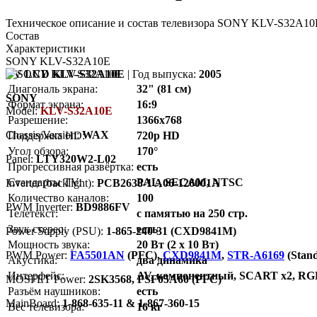
Техническое описание и состав телевизора SONY KLV-S32A10E
Состав
Характеристики
SONY KLV-S32A10E
TV LCD KLV-S32A10E
| Год выпуска:
2005
Диагональ экрана:
32" (81 см)
SONY
Формат экрана:
16:9
Model:
KLV-S32A10E
Разрешение:
1366x768
Chassis/Version:
WAX
Поддержка HD:
720p HD
Угол обзора:
170°
Panel:
LTY320W2-L02
Прогрессивная развёртка:
есть
Стандарты TV:
PAL, SECAM, NTSC
Inverter (backlight):
PCB2638-1 A06-126001A
Количество каналов:
100
PWM Inverter:
BD9886FV
Телетекст:
с памятью на 250 стр.
Звук стерео:
есть
Power Supply (PSU):
1-865-240-31 (CXD9841M)
Мощность звука:
20 Вт (2 х 10 Вт)
PWM Power:
FA5501AN
(PFC),
CXD9841M
,
STR-A6169
(Stan
Акустика:
два динамика
Интерфейс:
AV, компонентный, SCART x2, R
MOSFET Power:
2SK3568, FSF05A60 (PFC)
Разъём наушников:
есть
MainBoard:
1-868-635-11 & 1-867-360-15
Вес телевизора:
16 кг