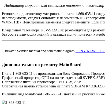
- Индикатор моргает или светится постоянно, телевизор н
Ремонт или диагностику материнской платы 1-868-635-11 след
необходимости, следует обновить или заменить ПО (програм
WMN6T(B). Неисправные элементы следует заменить. Если при
Владельцам телевизора KLV-S32A10E рекомендуем для ремонт
без соответствующих знаний и навыков могут привести к нео
Скачать: Service manual and schematic diagram
SONY KLV-S32A1
Дополнительно по ремонту MainBoard
Плата 1-868-635-11 от производителя Sony Corporation. Процесс
Графический процессор GPU на плате отдельный SVPEX-SRE
Напряжение питания процессора CPU 3.3V, 2.5V.
Оперативная память установлена на плате SDRAM K4D26323
Внешний вид MainBoard 1-868-635-11 показан на рисунке ниже