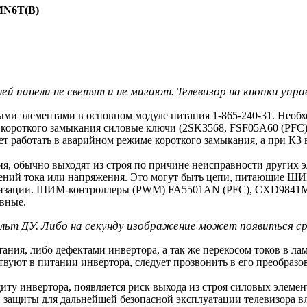
MN6T(B)
й панели не светят и не мигают. Телевизор на кнопки управ
и элементами в основном модуле питания 1-865-240-31. Необхо
ет короткого замыкания силовые ключи (2SK3568, FSF05A60 (PFC
т работать в аварийном режиме короткого замыкания, а при КЗ 
, обычно выходят из строя по причине неисправности других э
ений тока или напряжения. Это могут быть цепи, питающие ШИ
илизации. ШИМ-контроллеры (PWM) FA5501AN (PFC), CXD9841M,
авные.
ульт ДУ. Либо на секунду изображение может появиться сра
ния, либо дефектами инвертора, а так же перекосом токов в ла
твуют в питании инвертора, следует прозвонить в его преобраз
ту инвертора, появляется риск выхода из строя силовых элемент
и защиты для дальнейшей безопасной эксплуатации телевизора в