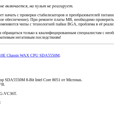
е включается, на пульт не реагирует.
ует начать с проверки стабилизаторов и преобразователей питан
мное обеспечение). При ремонте платы MB, необходимо прове
меняются чипы с технологией пайки BGA, проблема в её реали
а обращаться только к квалифицированным специалистам с нео
братимым негативым последствиям!
0E Chassis WAX CPU SDA5550M
.
ор SDA5550M 8-Bit Intel Core 8051 от Micronas.
VB.
8G-VC36T.
: