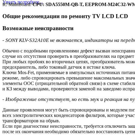
Узнать подробнее...
IC MainBoard:
CPU: SDA5550M-QB-T, EEPROM-M24C32-W
Общие рекомендации по ремонту TV LCD LCD
Возможные неисправности
- SONY KLV-S32A10E не включается, индикаторы на передне
Обычно с подобными проявлениями дефект вызван неисправным
случае их отсутствия проверить в преобразователях на предм
При любых пробоях во вторичных цепях, преобразователь може
предохранитель, либо токовый датчик в истоке ключа.
Ключи Mos-Fet, применяемые в импульсных источниках питания
режиме, либо спровоцировать превышение максимальных знач
элементы ООС (отрицательной обратной связи) в схеме стаб
и КЗ между выводами, проверяются заменой на заведомо испр
- Изображение отсутствует, но есть звук и реакция на п
Данные проявления могут быть спровоцированы и модулем пита
всех электролитических конденсаторов фильтров, которые учас
трансформаторов на обрыв.
Если при диагностике неисправности, требуется отключить защи
после их окончания необходимо обязательно восстановить цеп