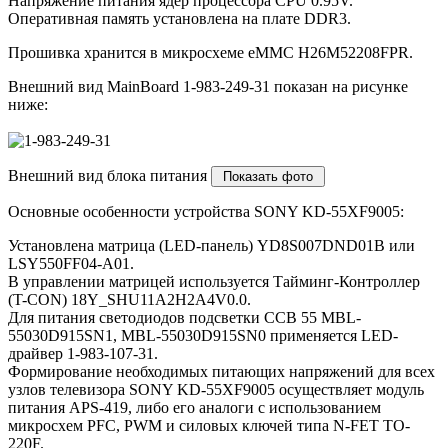
Напряжение питания ядер процессора CPU 0.95V.
Оперативная память установлена на плате DDR3.
Прошивка хранится в микросхеме eMMC H26M52208FPR.
Внешний вид MainBoard 1-983-249-31 показан на рисунке
ниже:
Внешний вид блока питания
Основные особенности устройства SONY KD-55XF9005:
Установлена матрица (LED-панель) YD8S007DND01B или
LSY550FF04-A01.
В управлении матрицей используется Тайминг-Контроллер
(T-CON) 18Y_SHU11A2H2A4V0.0.
Для питания светодиодов подсветки CCB 55 MBL-
55030D915SN1, MBL-55030D915SN0 применяется LED-
драйвер 1-983-107-31.
Формирование необходимых питающих напряжений для всех
узлов телевизора SONY KD-55XF9005 осуществляет модуль
питания APS-419, либо его аналоги c использованием
микросхем PFC, PWM и силовых ключей типа N-FET TO-
220F.