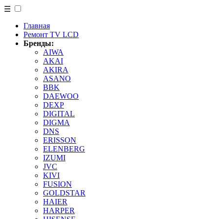
☰
Главная
Ремонт TV LCD
Бренды:
AIWA
AKAI
AKIRA
ASANO
BBK
DAEWOO
DEXP
DIGITAL
DIGMA
DNS
ERISSON
ELENBERG
IZUMI
JVC
KIVI
FUSION
GOLDSTAR
HAIER
HARPER