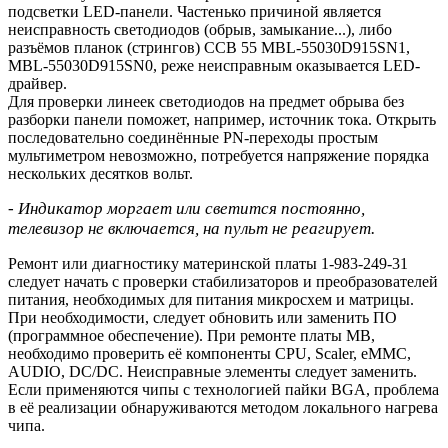
подсветки LED-панели. Частенько причиной является
неисправность светодиодов (обрыв, замыкание...), либо
разъёмов планок (стрингов) CCB 55 MBL-55030D915SN1,
MBL-55030D915SN0, реже неисправным оказывается LED-
драйвер.
Для проверки линеек светодиодов на предмет обрыва без
разборки панели поможет, например, источник тока. Открыть
последовательно соединённые PN-переходы простым
мультиметром невозможно, потребуется напряжение порядка
нескольких десятков вольт.
- Индикатор моргает или светится постоянно,
телевизор не включается, на пульт не реагирует.
Ремонт или диагностику материнской платы 1-983-249-31
следует начать с проверки стабилизаторов и преобразователей
питания, необходимых для питания микросхем и матрицы.
При необходимости, следует обновить или заменить ПО
(программное обеспечение). При ремонте платы MB,
необходимо проверить её компоненты CPU, Scaler, eMMC,
AUDIO, DC/DC. Неисправные элементы следует заменить.
Если применяются чипы с технологией пайки BGA, проблема
в её реализации обнаруживаются методом локального нагрева
чипа.