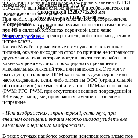
отсутствия, проверить исправность силовых ключей (N-FET
телевизора:
без подставки: 18.2 кг
TO-220F) и выпрямительных диодов в преобразователях на
с подставкой 1228x771x268 мм
предмет вероятного пробоя.
Размеры:
без подставки 1228x706x69 мм
При любых пробоях во вторичных цепях, преобразователь
Потребление
может работать в аварийном режиме короткого замыкания, а
245 Вт
от сети:
при КЗ в силовых элементах первичной цепи чаще
обрывается сетевой предохранитель, либо токовый датчик в
Узнать подробнее...
истоке ключа.
Ключи Mos-Fet, применяемые в импульсных источниках
питания, обычно выходят из строя по причине неисправности
других элементов, которые могут вывести его из работы в
ключевом режиме, либо спровоцировать превышение
максимальных значений тока или напряжения. Это могут
быть цепи, питающие ШИМ-контроллер, демпферные или
частотозадающие цепи, либо элементы ООС (отрицательной
обратной связи) в схеме стабилизации. ШИМ-контроллеры
(PWM) PFC, PWM, при отсутствии внешних повреждений и
КЗ между выводами, проверяются заменой на заведомо
исправные.
- Нет изображения, экран чёрный, есть звук, при
внешнем освещении экрана можно иногда увидеть еле
заметные очертания изображения.
В таких случаях наиболее вероятна неисправность элементов