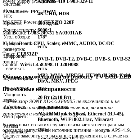
Power Supply (PSU):
Android
APS-419 1-983-329-11
система:
Поддержка
PWM Power:
PFC, PWM
4K UHD, HDR
HD:
MOSFET Power:
N-FET TO-220F
Яркость:
600 кд/м2
Контрастность:
6000:1
MainBoard:
1-983-249-31 YA03031AB
Угол обзора:
178°
IC MainBoard:
CPU, Scaler, eMMC, AUDIO, DC/DC
Прогрессивная
есть
развёртка:
Тuner:
CE553ZP
Цифровой
DVB-T, DVB-T2, DVB-C, DVB-S, DVB-S2
тюнер:
Control:
WiFi:1-458-998-11 J20H088
Телетекст:
есть
MP3, WMA, MPEG4, HEVC (H.265), Xvid,
Общие рекомендации по ремонту TV LCD LED
Мультимедиа:
DivX, MKV, JPEG
Звук стерео:
есть
Возможные неисправности
Мощность
20 Вт (2х10 Вт)
звука:
- Телевизор SONY KD-55XF9005 не включается и не
Акустика:
два динамика
подаёт никаких признаков включения, на кнопки
управления и на пульт не реагирует.
AV, HDMI x4, USB x3, Ethernet (RJ-45),
Интерфейс:
Bluetooth, Wi-Fi 802.11ac, Miracast
В некоторых из таких случаев оказывается неисправным
Разъём
есть
основной импульсный источник питания - модуль APS-419.
наушников:
Следует замерить его выходные напряжения и, в случае их
Вес
с подставкой: 19.1 кг