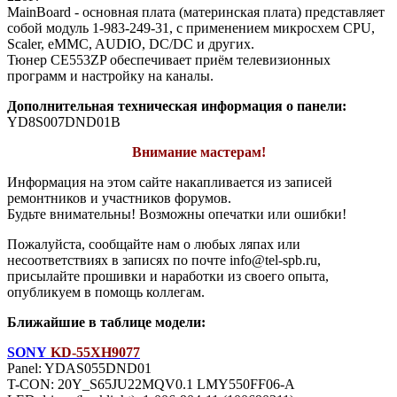
MainBoard - основная плата (материнская плата) представляет
собой модуль 1-983-249-31, с применением микросхем CPU,
Scaler, eMMC, AUDIO, DC/DC и других.
Тюнер CE553ZP обеспечивает приём телевизионных
программ и настройку на каналы.
Дополнительная техническая информация о панели:
YD8S007DND01B
Внимание мастерам!
Информация на этом сайте накапливается из записей
ремонтников и участников форумов.
Будьте внимательны! Возможны опечатки или ошибки!
Пожалуйста, сообщайте нам о любых ляпах или
несоответствиях в записях по почте info@tel-spb.ru,
присылайте прошивки и наработки из своего опыта,
опубликуем в помощь коллегам.
Ближайшие в таблице модели:
SONY
KD-55XH9077
Panel: YDAS055DND01
T-CON: 20Y_S65JU22MQV0.1 LMY550FF06-A