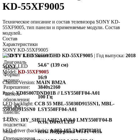
KD-55XF9005
Техническое описание и состав телевизора SONY KD-
55XF9005, тип панели и применяемые модули. Состав
модулей.
Состав
Характеристики
SONY KD-55XF9005
LCD TV LED Smart UHD KD-55XF9005
| Год выпуска:
2018
Диагональ
54.6" (139 см)
SONY
LED
экрана:
Model:
KD-55XF9005
Формат
16:9
экрана:
Chassis/Version:
MAIN BM2A
Разрешение:
3840x2160
Panel:
YD8S007DND01B // LSY550FF04-A01
Частота
100 Гц
обновления:
LED backlight:
CCB 55 MBL-55030D915SN1, MBL-
Тип ЖК-
55030D915SN0
LSY550FF04-A01
панели:
LED
T-CON:
18Y_SHU11A2H2A4V0.0 LMY550FF04-B
есть, Direct LED
подсветка:
LED driver (backlight):
1-983-107-31 173702831
Smart:
есть. Поддержка Wi-Fi - есть
Операционная