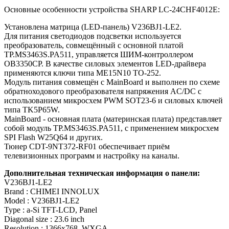
Основные особенности устройства SHARP LC-24CHF4012E:
Установлена матрица (LED-панель) V236BJ1-LE2.
Для питания светодиодов подсветки используется
преобразователь, совмещённый с основной платой
TP.MS3463S.PA511, управляется ШИМ-контроллером
OB3350CP. В качестве силовых элементов LED-драйвера
применяются ключи типа ME15N10 TO-252.
Модуль питания совмещён с MainBoard и выполнен по схеме
обратноходового преобразователя напряжения AC/DC c
использованием микросхем PWM SOT23-6 и силовых ключей
типа TK5P65W.
MainBoard - основная плата (материнская плата) представляет
собой модуль TP.MS3463S.PA511, с применением микросхем
SPI Flash W25Q64 и других.
Тюнер CDT-9NT372-RF01 обеспечивает приём
телевизионных программ и настройку на каналы.
Дополнительная техническая информация о панели:
V236BJ1-LE2
Brand : CHIMEI INNOLUX
Model : V236BJ1-LE2
Type : a-Si TFT-LCD, Panel
Diagonal size : 23.6 inch
Resolution : 1366x768, WXGA