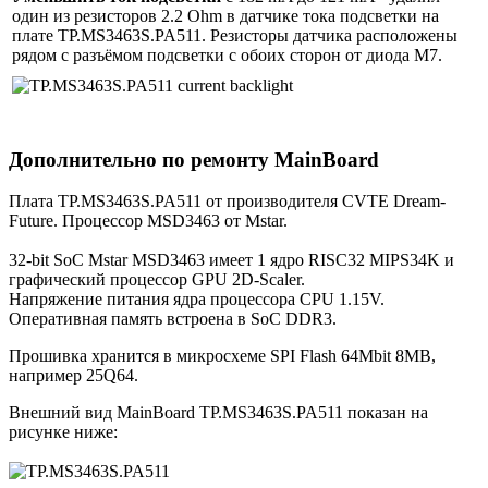
один из резисторов 2.2 Ohm в датчике тока подсветки на
плате TP.MS3463S.PA511. Резисторы датчика расположены
рядом c разъёмом подсветки c обоих сторон от диода M7.
Дополнительно по ремонту MainBoard
Плата TP.MS3463S.PA511 от производителя CVTE Dream-
Future. Процессор MSD3463 от Mstar.
32-bit SoC Mstar MSD3463 имеет 1 ядро RISC32 MIPS34K и
графический процессор GPU 2D-Scaler.
Напряжение питания ядра процессора CPU 1.15V.
Оперативная память встроена в SoC DDR3.
Прошивка хранится в микросхеме SPI Flash 64Mbit 8MB,
например 25Q64.
Внешний вид MainBoard TP.MS3463S.PA511 показан на
рисунке ниже: