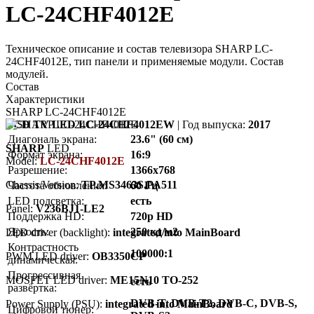
LC-24CHF4012E
Техническое описание и состав телевизора SHARP LC-
24CHF4012E, тип панели и применяемые модули. Состав
модулей.
Состав
Характеристики
SHARP LC-24CHF4012E
LCD TV LED LC-24CHF4012EW
| Год выпуска:
2017
Диагональ экрана:
23.6" (60 см)
SHARP
LED
Формат экрана:
16:9
Model:
LC-24CHF4012E
Разрешение:
1366x768
Chassis/Version:
TP.MS3463S.PA511
Частота обновления:
60 Гц
LED подсветка:
есть
Panel:
V236BJ1-LE2
Поддержка HD:
720p HD
Яркость:
250 кд/м2
LED driver (backlight):
integrated into MainBoard
Контрастность
100000:1
PWM LED driver:
OB3350CP
динамическая:
Прогрессивная
MOSFET LED driver:
ME15N10 TO-252
есть
развёртка:
DVB-T, DVB-T2, DVB-C, DVB-S,
Power Supply (PSU):
integrated into MainBoard
Цифровой тюнер: