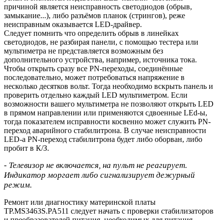
причиной является неисправность светодиодов (обрыв,
замыкание...), либо разъёмов планок (стрингов), реже
неисправным оказывается LED-драйвер.
Следует помнить что определить обрыв в линейках
светодиодов, не разбирая панели, с помощью тестера или
мультиметра не представляется возможным без
дополнительного устройства, например, источника тока.
Чтобы открыть сразу все PN-переходы, соединённые
последовательно, может потребоваться напряжение в
несколько десятков вольт. Тогда необходимо вскрыть панель и
проверить отдельно каждый LED мультиметром. Если
возможности вашего мультиметра не позволяют открыть LED
в прямом направлении или применяются сдвоенные LEd-ы,
тогда показателем исправности косвенно может служить PN-
переход аварийного стабилитрона. В случае неисправности
LED-a PN-переход стабилитрона будет либо оборван, либо
пробит в К/З.
- Телевизор не включается, на пульт не реагирует.
Индикатор моргает либо сигнализирует дежурный
режим.
Ремонт или диагностику материнской платы
TP.MS3463S.PA511 следует начать с проверки стабилизаторов
и преобразователей питания, необходимых для питания