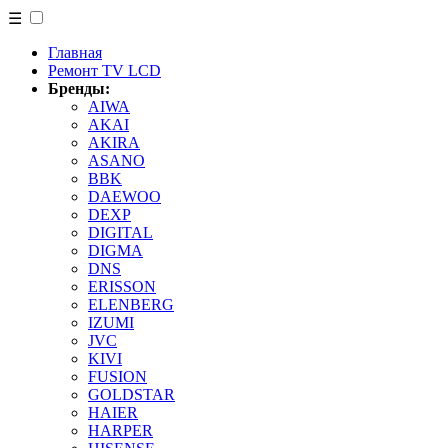
☰
Главная
Ремонт TV LCD
Бренды:
AIWA
AKAI
AKIRA
ASANO
BBK
DAEWOO
DEXP
DIGITAL
DIGMA
DNS
ERISSON
ELENBERG
IZUMI
JVC
KIVI
FUSION
GOLDSTAR
HAIER
HARPER