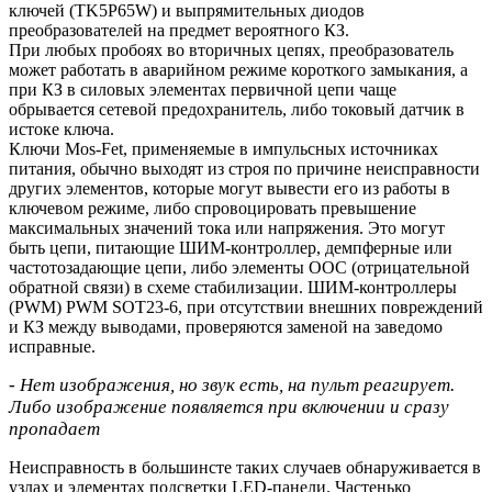
ключей (TK5P65W) и выпрямительных диодов
преобразователей на предмет вероятного КЗ.
При любых пробоях во вторичных цепях, преобразователь
может работать в аварийном режиме короткого замыкания, а
при КЗ в силовых элементах первичной цепи чаще
обрывается сетевой предохранитель, либо токовый датчик в
истоке ключа.
Ключи Mos-Fet, применяемые в импульсных источниках
питания, обычно выходят из строя по причине неисправности
других элементов, которые могут вывести его из работы в
ключевом режиме, либо спровоцировать превышение
максимальных значений тока или напряжения. Это могут
быть цепи, питающие ШИМ-контроллер, демпферные или
частотозадающие цепи, либо элементы ООС (отрицательной
обратной связи) в схеме стабилизации. ШИМ-контроллеры
(PWM) PWM SOT23-6, при отсутствии внешних повреждений
и КЗ между выводами, проверяются заменой на заведомо
исправные.
- Нет изображения, но звук есть, на пульт реагирует.
Либо изображение появляется при включении и сразу
пропадает
Неисправность в большинсте таких случаев обнаруживается в
узлах и элементах подсветки LED-панели. Частенько