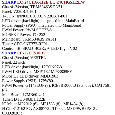
SHARP
LC-24CHG5112E LC-24CHG5112EW
Chassis(Version) TP.MS3463S.PA511
Panel: V236BJ1-P01
T-CON: INNOLUX XC V236BJ1-P01
LED driver (backlight): integrated into MainBoard
Power Supply (PSU): integrated into MainBoard
PWM Power: PWM SOT23-6
MOSFET Power: TO-252
MainBoard: TP.MS3463S.PA511
Тuner: CDT-9NT372-RF01
Control: IR: SPAD_402Rx + LED Light-V02
SHARP
LC-22LE510RU
Chassis(Version) VESTEL
Panel: 22 inch
LED driver (backlight): 17CON07-3
PWM LED driver: MSP1132 MP33809EF
MOSFET LED driver: MDD1903
Power Supply (PSU): 17PW80
PWM Power: G1143LOP (8), ICE3BR0665J (Standby), CAT7581
(8)
MainBoard: 17MB60-4 .1
Тuner: DTOS403LH122E
IC Main: MP2012 (6) , MP1583 (8) , MP1484 (8) ,
HY5PS121621C , AX88772 , TL062 , MSD9WB7PX-2 ,
CXD2820R