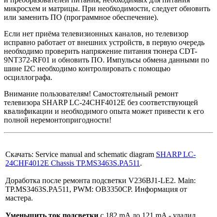
микросхем и матрицы. При необходимости, следует обновить
или заменить ПО (программное обеспечение).
Если нет приёма телевизионных каналов, но телевизор
исправно работает от внешних устройств, в первую очередь
необходимо проверить напряжение питания тюнера CDT-
9NT372-RF01 и обновить ПО. Импульсы обмена данными по
шине I2C необходимо контролировать с помощью
осциллографа.
Внимание пользователям! Самостоятельный ремонт
телевизора SHARP LC-24CHF4012E без соответствующей
квалификации и необходимого опыта может привести к его
полной неремонтопригодности!
Скачать: Service manual and schematic diagram
SHARP LC-
24CHF4012E Chassis TP.MS3463S.PA511
.
Доработка после ремонта подсветки V236BJ1-LE2. Main:
TP.MS3463S.PA511, PWM: OB3350CP. Информация от
мастера.
Уменьшить ток подсветки
с 182 mA до 121 mA - удалил