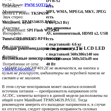
DVB-S2
PWM Power:
PWM SOT23-6
Телетекст:
есть
Мультимедиа:
MP3, WMA, MPEG4, MKV, JPEG
MOSFET Power:
TK5P65W
Звук стерео:
есть
MainBoard:
TP.MS3463S.PA511
Мощность звука:
6 Вт (2х3 Вт)
Акустика:
два динамика
IC MainBoard:
SPI Flash W25Q64
Интерфейс:
AV, компонентный, HDMI x2, USB
Тuner:
CDT-9NT372-RF01
Разъём наушников:
есть
с подставкой: 4.6 кг
Вес телевизора:
Общие рекомендации по ремонту TV LCD LED
без подставки: 4.2 кг
с подставкой 560x386x140 мм
Размеры:
Возможные неисправности
без подставки 560x343x49 мм
Потребление от сети:
40 Вт
- SHARP LC-24CHF4012E не включается, на кнопки и
Узнать подробнее...
пульт не реагирует, индикаторы на передней панели не
светят и не мигают.
В этом случае неисправным может оказаться основной
источник питания — преобразователь напряжения сети
AC/DC, элементы которого в данной модели расположены на
общей плате MainBoard TP.MS3463S.PA511. Тогда
рекомендуем замерить его выходные напряжения и, в случае
их отсутствия, следует проверить исправность силовых