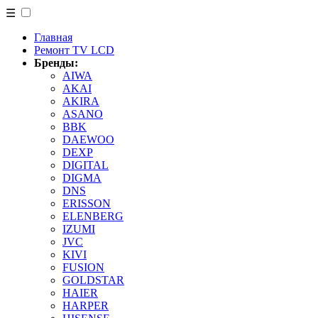
☰
Главная
Ремонт TV LCD
Бренды:
AIWA
AKAI
AKIRA
ASANO
BBK
DAEWOO
DEXP
DIGITAL
DIGMA
DNS
ERISSON
ELENBERG
IZUMI
JVC
KIVI
FUSION
GOLDSTAR
HAIER
HARPER