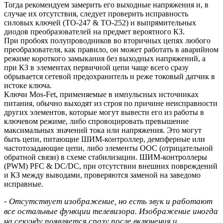
Тогда рекомендуем замерить его выходные напряжения и, в
случае их отсутствия, следует проверить исправность
силовых ключей (TO-247 & TO-252) и выпрямительных
диодов преобразователей на предмет вероятного КЗ.
При пробоях полупроводников во вторичных цепях любого
преобразователя, как правило, он может работать в аварийном
режиме короткого замыкания без выходных напряжений, а
при КЗ в элементах первичной цепи чаще всего сразу
обрывается сетевой предохранитель и реже токовый датчик в
истоке ключа.
Ключи Mos-Fet, применяемые в импульсных источниках
питания, обычно выходят из строя по причине неисправности
других элементов, которые могут вывести его из работы в
ключевом режиме, либо спровоцировать превышение
максимальных значений тока или напряжения. Это могут
быть цепи, питающие ШИМ-контроллер, демпферные или
частотозадающие цепи, либо элементы ООС (отрицательной
обратной связи) в схеме стабилизации. ШИМ-контроллеры
(PWM) PFC & DC/DC, при отсутствии внешних повреждений
и КЗ между выводами, проверяются заменой на заведомо
исправные.
- Отсутствует изображение, но есть звук и работают
все остальные функции телевизора. Изображение иногда
на секунду появляется сразу после включения и