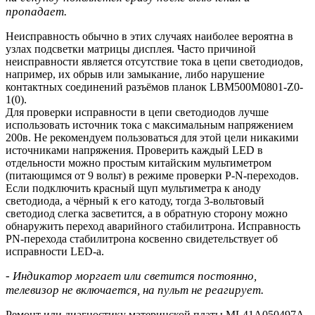
пропадает.
Неисправность обычно в этих случаях наиболее вероятна в
узлах подсветки матрицы дисплея. Часто причиной
неисправности является отсутствие тока в цепи светодиодов,
например, их обрыв или замыкание, либо нарушение
контактных соединений разъёмов планок LBM500M0801-Z0-
1(0).
Для проверки исправности в цепи светодиодов лучше
использовать источник тока с максимальным напряжением
200в. Не рекомендуем пользоваться для этой цели никакими
источниками напряжения. Проверить каждый LED в
отдельности можно простым китайским мультиметром
(питающимся от 9 вольт) в режиме проверки P-N-переходов.
Если подключить красный щуп мультиметра к аноду
светодиода, а чёрный к его катоду, тогда 3-вольтовый
светодиод слегка засветится, а в обратную сторону можно
обнаружить переход аварийного стабилитрона. Исправность
PN-перехода стабилитрона косвенно свидетельствует об
исправности LED-a.
- Индикатор моргает или светится постоянно,
телевизор не включается, на пульт не реагирует.
Ремонт или диагностику материнской платы ML41A050497A