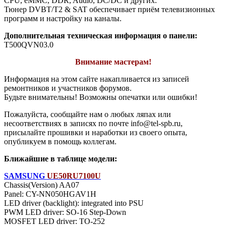
CPU, eMMC, DDR, Audio, DC/DC и других.
Тюнер DVBT/T2 & SAT обеспечивает приём телевизионных
программ и настройку на каналы.
Дополнительная техническая информация о панели:
T500QVN03.0
Внимание мастерам!
Информация на этом сайте накапливается из записей
ремонтников и участников форумов.
Будьте внимательны! Возможны опечатки или ошибки!
Пожалуйста, сообщайте нам о любых ляпах или
несоответствиях в записях по почте info@tel-spb.ru,
присылайте прошивки и наработки из своего опыта,
опубликуем в помощь коллегам.
Ближайшие в таблице модели:
SAMSUNG
UE50RU7100U
Chassis(Version) AA07
Panel: CY-NN050HGAV1H
LED driver (backlight): integrated into PSU
PWM LED driver: SO-16 Step-Down
MOSFET LED driver: TO-252