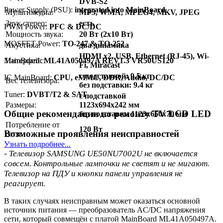
DVB-S2
Power Supply (PSU):
integrated into MainBoard
Мультимедиа:
MP3, WMA, MPEG4, MKV, JPEG
Звук стерео:
есть
PWM Power:
PFC & DC/DC
Мощность звука:
20 Вт (2х10 Вт)
MOSFET Power:
TO-247 & TO-252
Акустика:
два динамика
HDMI x2, USB, Ethernet (RJ-45), Wi-
MainBoard:
Интерфейс:
ML41A050497A REV1.3 VR50US120
Fi, Miracast
с подставкой: 9.5 кг
IC MainBoard:
CPU, eMMC, DDR, Audio, DC/DC
Вес телевизора:
без подставки: 9.4 кг
Тuner:
DVBT/T2 & SAT
с подставкой
Размеры:
1123x694x242 мм
Общие рекомендации по ремонту TV LCD LED
без подставки 1123x650x70 мм
Потребление от
120 Вт
Возможные проявления неисправностей
сети:
Узнать подробнее...
- Телевизор SAMSUNG UE50NU7002U не включается
совсем. Контрольные лампочки не светят и не мигают.
Телевизор на ПДУ и кнопки панели управления не
реагирует.
В таких случаях неисправным может оказаться основной
источник питания — преобразователь AC/DC напряжения
сети, который совмещён с платой MainBoard ML41A050497A.