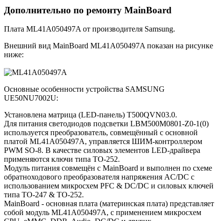
Дополнительно по ремонту MainBoard
Плата ML41A050497A от производителя Samsung.
Внешний вид MainBoard ML41A050497A показан на рисунке
ниже:
Основные особенности устройства SAMSUNG
UE50NU7002U:
Установлена матрица (LED-панель) T500QVN03.0.
Для питания светодиодов подсветки LBM500M0801-Z0-1(0)
используется преобразователь, совмещённый с основной
платой ML41A050497A, управляется ШИМ-контроллером
PWM SO-8. В качестве силовых элементов LED-драйвера
применяются ключи типа TO-252.
Модуль питания совмещён с MainBoard и выполнен по схеме
обратноходового преобразователя напряжения AC/DC c
использованием микросхем PFC & DC/DC и силовых ключей
типа TO-247 & TO-252.
MainBoard - основная плата (материнская плата) представляет
собой модуль ML41A050497A, с применением микросхем