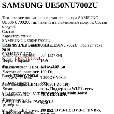
SAMSUNG UE50NU7002U
Техническое описание и состав телевизора SAMSUNG
UE50NU7002U, тип панели и применяемые модули. Состав
модулей.
Состав
Характеристики
SAMSUNG UE50NU7002U
LCD TV LED Smart UHD UE50NU7002U
| Год выпуска:
2019
SAMSUNG
LED
Диагональ экрана:
50" (127 см)
Model:
UE50NU7002U
Формат экрана:
16:9
Разрешение:
3840x2160
Chassis/Version:
JDM_KANT-SU_50
Частота обновления:
100 Гц
Panel:
T500QVN03.0
Тип ЖК-панели:
T500QVN03.0
LED подсветка:
есть
LED backlight:
LBM500M0801-Z0-1(0)
Smart:
есть. Поддержка Wi-Fi - есть
LED driver (backlight):
integrated into MainBoard
Поддержка HD:
4K UHD, HDR
Прогрессивная
PWM LED driver:
PWM SO-8
есть
развёртка:
DVB-T, DVB-T2, DVB-C, DVB-S,
MOSFET LED driver:
TO-252
Цифровой тюнер: