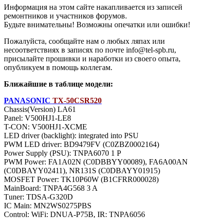
Информация на этом сайте накапливается из записей
ремонтников и участников форумов.
Будьте внимательны! Возможны опечатки или ошибки!
Пожалуйста, сообщайте нам о любых ляпах или
несоответствиях в записях по почте info@tel-spb.ru,
присылайте прошивки и наработки из своего опыта,
опубликуем в помощь коллегам.
Ближайшие в таблице модели:
PANASONIC
TX-50CSR520
Chassis(Version) LA61
Panel: V500HJ1-LE8
T-CON: V500HJ1-XCME
LED driver (backlight): integrated into PSU
PWM LED driver: BD9479FV (C0ZBZ0002164)
Power Supply (PSU): TNPA6070 1 P
PWM Power: FA1A02N (C0DBBYY00089), FA6A00AN
(C0DBAYY02411), NR131S (C0DBAYY01915)
MOSFET Power: TK10P60W (B1CFRR000028)
MainBoard: TNPA4G568 3 A
Тuner: TDSA-G320D
IC Main: MN2WS0275PBS
Control: WiFi: DNUA-P75B, IR: TNPA6056