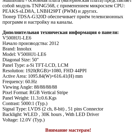
MainBoard - основная плата (материнская плата) представляет
собой модуль TNP4G568, с применением микросхем CPU:
PEAKS-sLD8A, LNBH29PT (PWM) и других.
Тюнер TDSA-G320D обеспечивает приём телевизионных
программ и настройку на каналы.
Дополнительная техническая информация о панели:
V500HJ1-LE6
Начало производства: 2012
Brand: Innolux
Model: V500HJ1-LE6
Diagonal Size: 50"
Panel Type: a-Si TFT-LCD, LCM
Resolution: 1920(RGB)×1080, FHD 44PPI
Active Area: 1095.84(W)×616.41(H) mm
Frequency: 60.Hz
Viewing Angle: 88/88/88/88
Pixel Format: RGB Vertical Stripe
Panel Weight: 11.3±0.6.Kgs
Contrast: 5000:1 (Typ.)
Signal Type: LVDS (2 ch, 8-bit) , 51 pins Connector
Backlight: WLED , 30K hours , With LED Driver
Voltage: 12.0V (Typ.)
Внимание мастерам!