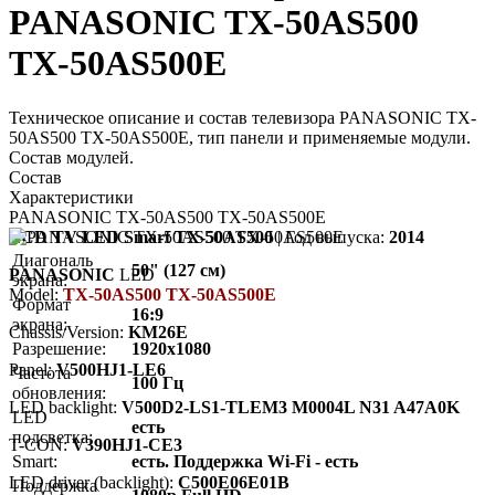
PANASONIC TX-50AS500
TX-50AS500E
Техническое описание и состав телевизора PANASONIC TX-
50AS500 TX-50AS500E, тип панели и применяемые модули.
Состав модулей.
Состав
Характеристики
PANASONIC TX-50AS500 TX-50AS500E
LCD TV LED Smart TX-50AS500
| Год выпуска:
2014
Диагональ
50" (127 см)
PANASONIC
LED
экрана:
Model:
TX-50AS500 TX-50AS500E
Формат
16:9
экрана:
Chassis/Version:
KM26E
Разрешение:
1920x1080
Panel:
V500HJ1-LE6
Частота
100 Гц
обновления:
LED backlight:
V500D2-LS1-TLEM3 M0004L N31 A47A0K
LED
есть
подсветка:
T-CON:
V390HJ1-CE3
Smart:
есть. Поддержка Wi-Fi - есть
LED driver (backlight):
C500E06E01B
Поддержка