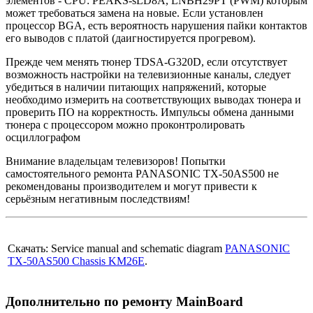
элементов - CPU: PEAKS-sLD8A, LNBH29PT (PWM) которым
может требоваться замена на новые. Если установлен
процессор BGA, есть вероятность нарушения пайки контактов
его выводов с платой (даигностируется прогревом).
Прежде чем менять тюнер TDSA-G320D, если отсутствует
возможность настройки на телевизионные каналы, следует
убедиться в наличии питающих напряжений, которые
необходимо измерить на соответствующих выводах тюнера и
проверить ПО на корректность. Импульсы обмена данными
тюнера с процессором можно проконтролировать
осциллографом
Внимание владельцам телевизоров! Попытки
самостоятельного ремонта PANASONIC TX-50AS500 не
рекомендованы производителем и могут привести к
серьёзным негативным последствиям!
Скачать: Service manual and schematic diagram
PANASONIC
TX-50AS500 Chassis KM26E
.
Дополнительно по ремонту MainBoard