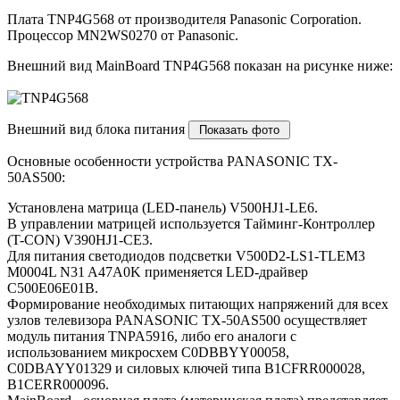
Плата TNP4G568 от производителя Panasonic Corporation.
Процессор MN2WS0270 от Panasonic.
Внешний вид MainBoard TNP4G568 показан на рисунке ниже:
Внешний вид блока питания
Основные особенности устройства PANASONIC TX-
50AS500:
Установлена матрица (LED-панель) V500HJ1-LE6.
В управлении матрицей используется Тайминг-Контроллер
(T-CON) V390HJ1-CE3.
Для питания светодиодов подсветки V500D2-LS1-TLEM3
M0004L N31 A47A0K применяется LED-драйвер
C500E06E01B.
Формирование необходимых питающих напряжений для всех
узлов телевизора PANASONIC TX-50AS500 осуществляет
модуль питания TNPA5916, либо его аналоги c
использованием микросхем C0DBBYY00058,
C0DBAYY01329 и силовых ключей типа B1CFRR000028,
B1CERR000096.