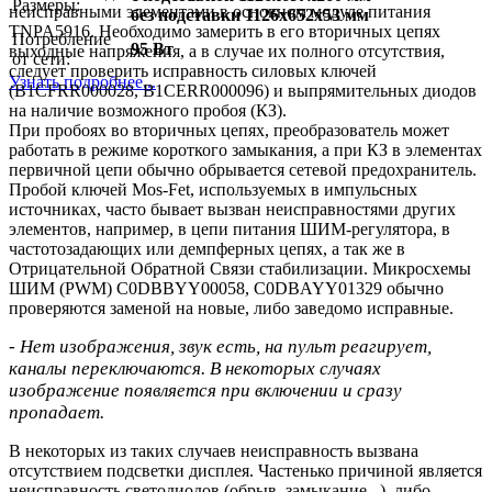
Размеры:
неисправными элементами в основном модуле питания
без подставки 1126x652x53 мм
TNPA5916. Необходимо замерить в его вторичных цепях
Потребление
95 Вт
выходные напряжения, а в случае их полного отсутствия,
от сети:
следует проверить исправность силовых ключей
Узнать подробнее...
(B1CFRR000028, B1CERR000096) и выпрямительных диодов
на наличие возможного пробоя (КЗ).
При пробоях во вторичных цепях, преобразователь может
работать в режиме короткого замыкания, а при КЗ в элементах
первичной цепи обычно обрывается сетевой предохранитель.
Пробой ключей Mos-Fet, используемых в импульсных
источниках, часто бывает вызван неисправностями других
элементов, например, в цепи питания ШИМ-регулятора, в
частотозадающих или демпферных цепях, а так же в
Отрицательной Обратной Связи стабилизации. Микросхемы
ШИМ (PWM) C0DBBYY00058, C0DBAYY01329 обычно
проверяются заменой на новые, либо заведомо исправные.
- Нет изображения, звук есть, на пульт реагирует,
каналы переключаются. В некоторых случаях
изображение появляется при включении и сразу
пропадает.
В некоторых из таких случаев неисправность вызвана
отсутствием подсветки дисплея. Частенько причиной является
неисправность светодиодов (обрыв, замыкание...), либо