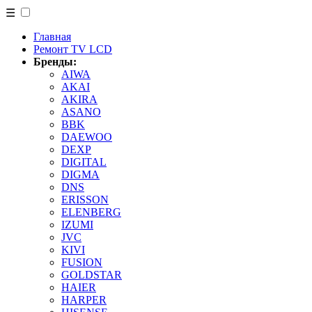
☰
Главная
Ремонт TV LCD
Бренды:
AIWA
AKAI
AKIRA
ASANO
BBK
DAEWOO
DEXP
DIGITAL
DIGMA
DNS
ERISSON
ELENBERG
IZUMI
JVC
KIVI
FUSION
GOLDSTAR
HAIER
HARPER