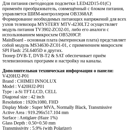
Для питания светодиодов подсветки LED42D15-01(C)
применён преобразователь, совмещённый с блоком питания,
управляется ШИМ-контроллером OB3368AP.
Формирование необходимых питающих напряжений для всех
узлов телевизора MYSTERY MTV-4230LT2 осуществляет
модуль питания TV3902-ZC02-01, либо его аналоги c
использованием микросхем OB5269CP.
MainBoard - основная плата (материнская плата) представляет
собой модуль MS34630-ZC01-01, с применением микросхем
SPI Flash: 25L6405D и других.
Тюнер DVB-T, DVB-T2 & SAT обеспечивает приём
телевизионных программ и настройку на каналы.
Дополнительная техническая информация о панели:
V420HJ2-P01
Brand : CHIMEI INNOLUX
Model : V420HJ2-P01
Type : a-Si TFT-LCD, CELL
Diagonal size : 42 inch
Resolution : 1920x1080, FHD
Display Mode : Super MVA, Normally Black, Transmissive
Active Area : 919.296x517.104 mm
Surface : Antiglare (Haze 1%)
Glass Depth : 0.50+0.50 mm
Transmissivity : 5.9% (with Polarizer)