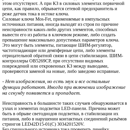
этом отсутствуют. А при КЗ в силовых элементах первичной
цепи, как правило, обрывается сетевой предохранитель и
реже датчик тока в истоке ключа.
Силовые ключи Mos-Fet, применяемые в импульсных
источниках питания, иногда выходят из строя по причине
неисправности каких-либо других элементов, способных
вывести его из работы в ключевом режиме, либо создать
превышение максимально допустимых параметров ключа.
Это могут быть элементы, питающие ШИМ-регулятор,
частотозадающие или демпферные цепи, либо элементы
отрицательной обратной связи в цепи стабилизации. ШИМ-
контроллеры OB5269CP, при отсутствии видимых
повреждений или откровенных КЗ между выводами,
проверяются заменой на новые, либо заведомо исправные.
- Нет изображения, но есть звук и все остальные
функции работают. Иногда при включении изображение
на секунду появляется и пропадает.
Неисправность в большинсте таких случаев обнаруживается в
узлах и элементах подсветки LED-панели. Причина может
быть в обрыве светодиодов подсветки, в стабилизации их
питания, либо в нарушении контактных соединений разъёмов
стрингов LED42D15-01(C) 3034201520V.
Без специального источника тока проверить линейку