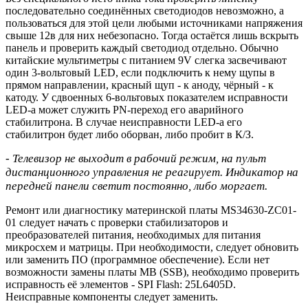
последовательно соединённых светодиодов невозможно, а
пользоваться для этой цели любыми источниками напряжения
свыше 12в для них небезопасно. Тогда остаётся лишь вскрыть
панель и проверить каждый светодиод отдельно. Обычно
китайские мультиметры с питанием 9V слегка засвечивают
один 3-вольтовый LED, если подключить к нему щупы в
прямом направлении, красный щуп - к аноду, чёрный - к
катоду. У сдвоенных 6-вольтовых показателем исправности
LED-а может служить PN-переход его аварийного
стабилитрона. В случае неисправности LED-а его
стабилитрон будет либо оборван, либо пробит в К/З.
- Телевизор не выходит в рабочий режим, на пульт
дистанционного управления не реагирует. Индикатор на
передней панели светит постоянно, либо моргает.
Ремонт или диагностику материнской платы MS34630-ZC01-
01 следует начать с проверки стабилизаторов и
преобразователей питания, необходимых для питания
микросхем и матрицы. При необходимости, следует обновить
или заменить ПО (программное обеспечение). Если нет
возможности замены платы MB (SSB), необходимо проверить
исправность её элементов - SPI Flash: 25L6405D.
Неисправные компоненты следует заменить.