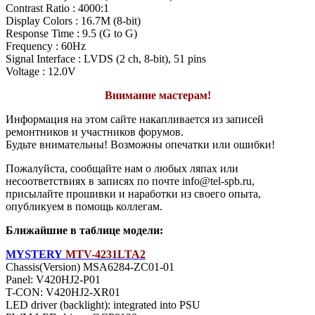
Contrast Ratio : 4000:1
Display Colors : 16.7M (8-bit)
Response Time : 9.5 (G to G)
Frequency : 60Hz
Signal Interface : LVDS (2 ch, 8-bit), 51 pins
Voltage : 12.0V
Внимание мастерам!
Информация на этом сайте накапливается из записей
ремонтников и участников форумов.
Будьте внимательны! Возможны опечатки или ошибки!
Пожалуйста, сообщайте нам о любых ляпах или
несоответствиях в записях по почте info@tel-spb.ru,
присылайте прошивки и наработки из своего опыта,
опубликуем в помощь коллегам.
Ближайшие в таблице модели:
MYSTERY
MTV-4231LTA2
Chassis(Version) MSA6284-ZC01-01
Panel: V420HJ2-P01
T-CON: V420HJ2-XR01
LED driver (backlight): integrated into PSU