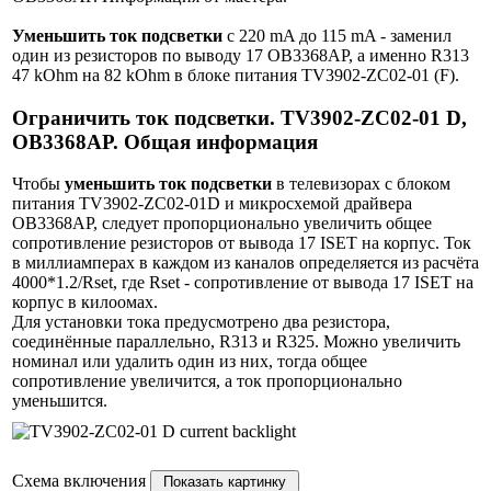
Уменьшить ток подсветки
с 220 mA до 115 mA - заменил
один из резисторов по выводу 17 OB3368AP, а именно R313
47 kOhm на 82 kOhm в блоке питания TV3902-ZC02-01 (F).
Ограничить ток подсветки. TV3902-ZC02-01 D,
OB3368AP. Общая информация
Чтобы
уменьшить ток подсветки
в телевизорах с блоком
питания TV3902-ZC02-01D и микросхемой драйвера
OB3368AP, следует пропорционально увеличить общее
сопротивление резисторов от вывода 17 ISET на корпус. Ток
в миллиамперах в каждом из каналов определяется из расчёта
4000*1.2/Rset, где Rset - сопротивление от вывода 17 ISET на
корпус в килоомах.
Для установки тока предусмотрено два резистора,
соединённые параллельно, R313 и R325. Можно увеличить
номинал или удалить один из них, тогда общее
сопротивление увеличится, а ток пропорционально
уменьшится.
Схема включения