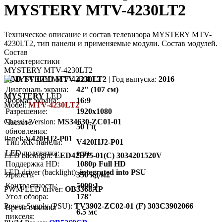
MYSTERY MTV-4230LT2
Техническое описание и состав телевизора MYSTERY MTV-
4230LT2, тип панели и применяемые модули. Состав модулей.
Состав
Характеристики
MYSTERY MTV-4230LT2
LCD TV LED MTV-4230LT2
| Год выпуска:
2016
Диагональ экрана:
42" (107 см)
MYSTERY
LED
Формат экрана:
16:9
Model:
MTV-4230LT2
Разрешение:
1920x1080
Chassis/Version:
MS34630-ZC01-01
Частота
50 Гц
обновления:
Panel:
V420HJ2-P01
Тип ЖК-панели:
V420HJ2-P01
LED подсветка:
есть
LED backlight:
LED42D15-01(C) 3034201520V
Поддержка HD:
1080p Full HD
LED driver (backlight):
integrated into PSU
Яркость:
350 кд/м2
Контрастность:
5000:1
PWM LED driver:
OB3368AP
Угол обзора:
178°
Power Supply (PSU):
TV3902-ZC02-01 (F) 303C3902066
Время отклика
6.5 мс
пикселя: