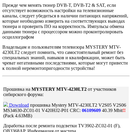
Прежде чем менять тюнер DVB-T, DVB-T2 & SAT, если
отсутствует возможность настройки на телевизионные
каналы, следует убедиться в наличии питающих напряжений,
которые необходимо измерить на соответствующих выводах
тюнера и проверить ПО на корректность. Импульсы обмена
данными тюнера с процессором можно проконтролировать
осциллографом
Владельцам и пользователям телевизора MYSTERY MTV-
4230LT2 следует помнить, что самостоятельный ремонт без
специальных знаний, навыков и квалификации, может быть
чреват негативными последствиями, которые могут привести
к полной неремонтопригодности устройства!
Прошивка на
MYSTERY MTV-4230LT2
от участников
сибирского форума:
Download
прошивка Mystery MTV-4230LT2 V2S05 V2S06
MS34630-ZC01-01 V420HJ2-P01 CRC:
06109609
40.39 Mbit
!!
(Pack 4.63MB)
Доработка после ремонта подсветки TV3902-ZC02-01 (F),
OB3368AP. Информация от мастера.