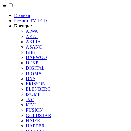
☰
Главная
Ремонт TV LCD
Бренды:
AIWA
AKAI
AKIRA
ASANO
BBK
DAEWOO
DEXP
DIGITAL
DIGMA
DNS
ERISSON
ELENBERG
IZUMI
JVC
KIVI
FUSION
GOLDSTAR
HAIER
HARPER