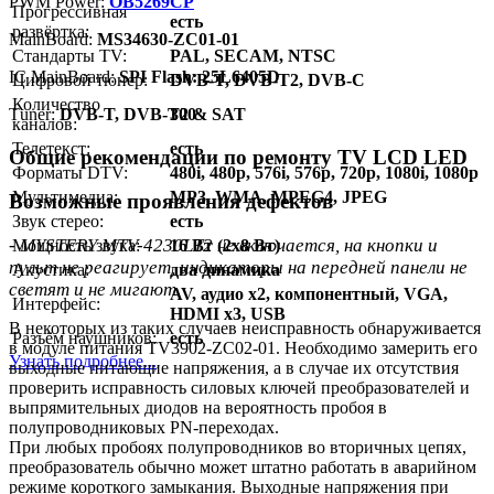
PWM Power:
OB5269CP
Прогрессивная
есть
развёртка:
MainBoard:
MS34630-ZC01-01
Стандарты TV:
PAL, SECAM, NTSC
IC MainBoard:
SPI Flash: 25L6405D
Цифровой тюнер:
DVB-T, DVB-T2, DVB-C
Количество
Тuner:
DVB-T, DVB-T2 & SAT
300
каналов:
Телетекст:
есть
Общие рекомендации по ремонту TV LCD LED
Форматы DTV:
480i, 480p, 576i, 576p, 720p, 1080i, 1080p
Мультимедиа:
MP3, WMA, MPEG4, JPEG
Возможные проявления дефектов
Звук стерео:
есть
- MYSTERY MTV-4230LT2 не включается, на кнопки и
Мощность звука:
16 Вт (2x8 Вт)
пульт не реагирует, индикаторы на передней панели не
Акустика:
два динамика
светят и не мигают.
AV, аудио x2, компонентный, VGA,
Интерфейс:
HDMI x3, USB
В некоторых из таких случаев неисправность обнаруживается
Разъём наушников:
есть
в модуле питания TV3902-ZC02-01. Необходимо замерить его
Узнать подробнее...
выходные питающие напряжения, а в случае их отсутствия
проверить исправность силовых ключей преобразователей и
выпрямительных диодов на вероятность пробоя в
полупроводниковых PN-переходах.
При любых пробоях полупроводников во вторичных цепях,
преобразователь обычно может штатно работать в аварийном
режиме короткого замыкания. Выходные напряжения при