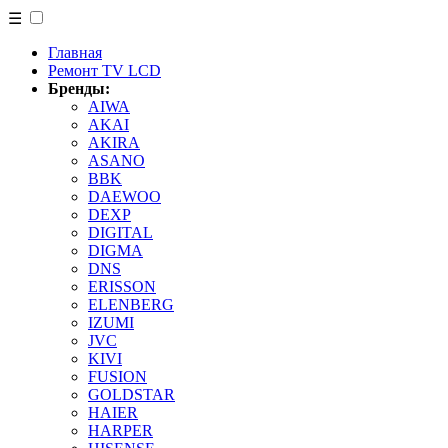
☰
Главная
Ремонт TV LCD
Бренды:
AIWA
AKAI
AKIRA
ASANO
BBK
DAEWOO
DEXP
DIGITAL
DIGMA
DNS
ERISSON
ELENBERG
IZUMI
JVC
KIVI
FUSION
GOLDSTAR
HAIER
HARPER