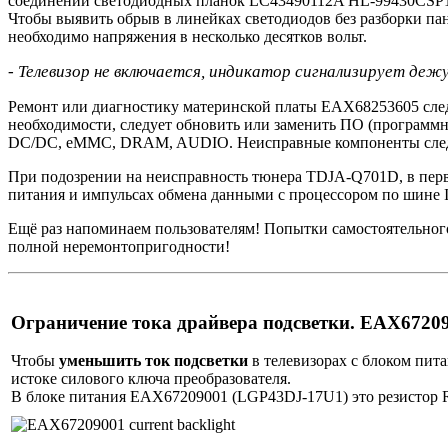
соединений светодиодных планок LC43490112A HL-99430CSP131
Чтобы выявить обрыв в линейках светодиодов без разборки па
необходимо напряжения в несколько десятков вольт.
- Телевизор не включается, индикатор сигнализирует деж
Ремонт или диагностику материнской платы EAX68253605 следу
необходимости, следует обновить или заменить ПО (программн
DC/DC, eMMC, DRAM, AUDIO. Неисправные компоненты след
При подозрении на неисправность тюнера TDJA-Q701D, в перв
питания и импульсах обмена данными с процессором по шине 
Ещё раз напоминаем пользователям! Попытки самостоятельног
полной неремонтопригодности!
Ограничение тока драйвера подсветки. EAX672
Чтобы
уменьшить ток подсветки
в телевизорах с блоком пи
истоке силового ключа преобразователя.
В блоке питания EAX67209001 (LGP43DJ-17U1) это резистор R8