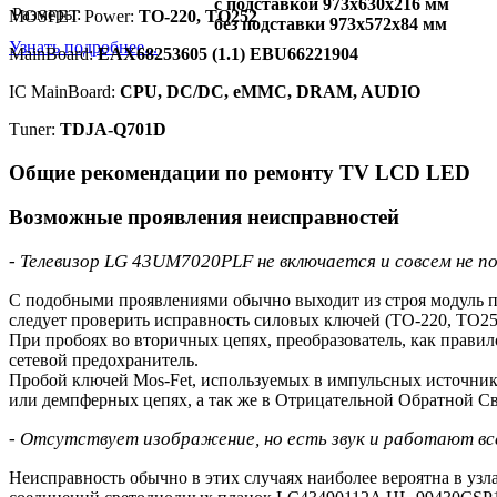
с подставкой 973x630x216 мм
Размеры:
MOSFET Power:
TO-220, TO252
без подставки 973x572x84 мм
Узнать подробнее...
MainBoard:
EAX68253605 (1.1) EBU66221904
IC MainBoard:
CPU, DC/DC, eMMC, DRAM, AUDIO
Тuner:
TDJA-Q701D
Общие рекомендации по ремонту TV LCD LED
Возможные проявления неисправностей
- Телевизор LG 43UM7020PLF не включается и совсем не п
С подобными проявлениями обычно выходит из строя модуль пи
следует проверить исправность силовых ключей (TO-220, TO2
При пробоях во вторичных цепях, преобразователь, как правил
сетевой предохранитель.
Пробой ключей Mos-Fet, используемых в импульсных источник
или демпферных цепях, а так же в Отрицательной Обратной 
- Отсутствует изображение, но есть звук и работают все
Неисправность обычно в этих случаях наиболее вероятна в уз