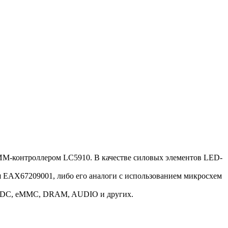
ИМ-контроллером LC5910. В качестве силовых элементов LED-
EAX67209001, либо его аналоги c использованием микросхем
DC/DC, eMMC, DRAM, AUDIO и других.