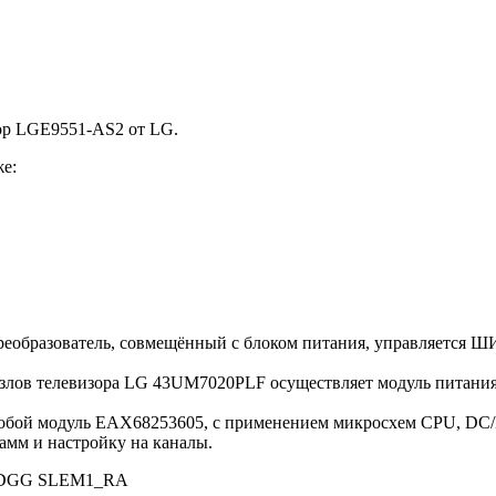
сор LGE9551-AS2 от LG.
е:
еобразователь, совмещённый с блоком питания, управляется Ш
лов телевизора LG 43UM7020PLF осуществляет модуль питания 
ет собой модуль EAX68253605, с применением микросхем CPU, 
мм и настройку на каналы.
DGG SLEM1_RA