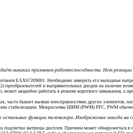
одаёт никаких признаков работоспособности. Нет реакции н
тания EAX67209001. Необходимо замерить его выходные напряже
52) преобразователей и выпрямительных диодов на наличие воз
о, может аварийно работать в режиме короткого замыкания, а п
ах, часто бывает вызван неисправностями других элементов, н
Связи стабилизации. Микросхемы ШИМ (PWM) PFC, PWM обычно 
 остальные функции телевизора. Изображение иногда на се
лах подсветки матрицы дисплея. Причина может обнаружиться в