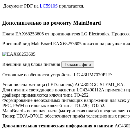
Документ PDF на
LC5910S
прилагается.
Дополнительно по ремонту MainBoard
Плата EAX68253605 от производителя LG Electronics. Процес
Внешний вид MainBoard EAX68253605 показан на рисунке ниж
Внешний вид блока питания
Основные особенности устройства LG 43UM7020PLF:
Установлена матрица (LED-панель) AC430DGG SLEM1_RA.
Для питания светодиодов подсветки LC43490112A применён пр
драйвера применяются ключи типа TO-252.
Формирование необходимых питающих напряжений для всех уз
PFC, PWM и силовых ключей типа TO-220, TO252.
MainBoard - основная плата (материнская плата) представля
Тюнер TDJA-Q701D обеспечивает приём телевизионных програ
Дополнительная техническая информация о панели:
AC430