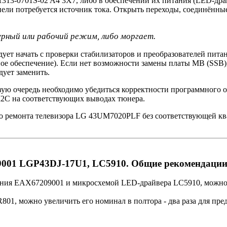
3-0701S-02 A4 3X7, либо в обеспечении их питания (LED-драй
нели потребуется источник тока. Открыть переходы, соединённ
урный или рабочий режим, либо моргает.
ет начать с проверки стабилизаторов и преобразователей пита
ое обеспечение). Если нет возможности замены платы MB (SSB),
ует заменить.
ую очередь необходимо убедиться корректности программного о
I2C на соответствующих выводах тюнера.
о ремонта телевизора LG 43UM7020PLF без соответствующей кв
09001 LGP43DJ-17U1, LC5910. Общие рекомендаци
тания EAX67209001 и микросхемой LED-драйвера LC5910, можно 
01, можно увеличить его номинал в полтора - два раза для пре