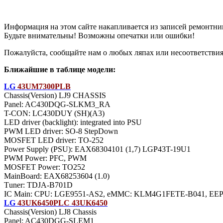
Информация на этом сайте накапливается из записей ремонтни
Будьте внимательны! Возможны опечатки или ошибки!
Пожалуйста, сообщайте нам о любых ляпах или несоответствиях
Ближайшие в таблице модели:
LG
43UM7300PLB
Chassis(Version) LJ9 CHASSIS
Panel: AC430DQG-SLKM3_RA
T-CON: LC430DUY (SH)(A3)
LED driver (backlight): integrated into PSU
PWM LED driver: SO-8 StepDown
MOSFET LED driver: TO-252
Power Supply (PSU): EAX68304101 (1,7) LGP43T-19U1
PWM Power: PFC, PWM
MOSFET Power: TO252
MainBoard: EAX68253604 (1.0)
Тuner: TDJA-B701D
IC Main: CPU: LGE9551-AS2, eMMC: KLM4G1FETE-B041, EE
LG
43UK6450PLC 43UK6450
Chassis(Version) LJ8 Chassis
Panel: AC430DGG-SLEM1