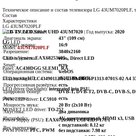
Техническое описание и состав телевизора LG 43UM7020PLF, 
Состав
Характеристики
LG 43UM7020PLF
LCD TV LED Smart UHD 43UM7020
| Год выпуска:
2020
Диагональ экрана:
43" (109 см)
LG
LED
Формат экрана:
16:9
Model:
43UM7020PLF
Разрешение:
3840x2160
Chassis/Version:
EAX68253605
LED подсветка:
есть, Direct LED
Smart:
есть
Panel:
AC430DGG SLEM1_RA
Операционная система:
webOS
Поддержка HD:
4K UHD, HDR
LED backlight:
LC43490112A HL-99430CSP1313-0701S-02 A4 3
Прогрессивная развёртка:
есть
LED driver (backlight):
integrated into PSU
Цифровой тюнер:
DVB-T, DVB-T2, DVB-C, DVB-S, 
Звук стерео:
есть
PWM LED driver:
LC5910
Мощность звука:
20 Вт (2х10 Вт)
MOSFET LED driver:
TO-252
Акустика:
два динамика
Интерфейс:
AV, компонентный, HDMI x3, USB x2,
Power Supply (PSU):
EAX67209001 LGP43DJ-17U1
с подставкой: 8.12 кг
Вес телевизора:
PWM Power:
PFC, PWM
без подставки: 7.98 кг