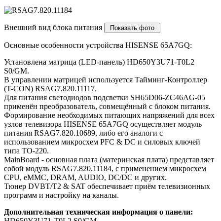
Внешний вид блока питания
Основные особенности устройства HISENSE 65A7GQ:
Установлена матрица (LED-панель) HD650Y3U71-T0L2
S0/GM.
В управлении матрицей используется Тайминг-Контроллер
(T-CON) RSAG7.820.11117.
Для питания светодиодов подсветки SH65D06-ZC46AG-05
применён преобразователь, совмещённый с блоком питания.
Формирование необходимых питающих напряжений для всех
узлов телевизора HISENSE 65A7GQ осуществляет модуль
питания RSAG7.820.10689, либо его аналоги c
использованием микросхем PFC & DC и силовых ключей
типа TO-220.
MainBoard - основная плата (материнская плата) представляет
собой модуль RSAG7.820.11184, с применением микросхем
CPU, eMMC, DRAM, AUDIO, DC/DC и других.
Тюнер DVBT/T2 & SAT обеспечивает приём телевизионных
программ и настройку на каналы.
Дополнительная техническая информация о панели:
HD650Y3U71-T0L2 S0/GM