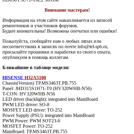
Внимание мастерам!
Информация на этом сайте накапливается из записей
ремонтников и участников форумов.
Будьте внимательны! Возможны опечатки или ошибки!
Пожалуйста, сообщайте нам о любых ляпах или
несоответствиях в записях по почте info@tel-spb.ru,
присылайте прошивки и наработки из своего опыта,
опубликуем в помощь коллегам.
Ближайшие в таблице модели:
HISENSE
H32A5100
Chassis(Version) TP.MS3463T.PB.755
Panel: JHD315S1H71-T0 (HV320WHB-N56)
T-CON: HV320WHB-N56
LED driver (backlight): integrated into MainBoard
PWM LED driver: SO-8
MOSFET LED driver: TO-252
Power Supply (PSU): integrated into MainBoard
PWM Power: PWM SOT23-6
MOSFET Power: TO-252
MainBoard: TP.MS3463T.PB.755