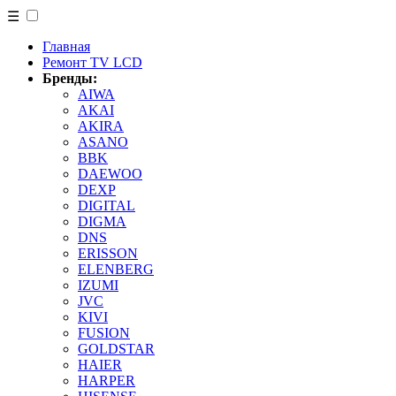
☰
Главная
Ремонт TV LCD
Бренды:
AIWA
AKAI
AKIRA
ASANO
BBK
DAEWOO
DEXP
DIGITAL
DIGMA
DNS
ERISSON
ELENBERG
IZUMI
JVC
KIVI
FUSION
GOLDSTAR
HAIER
HARPER