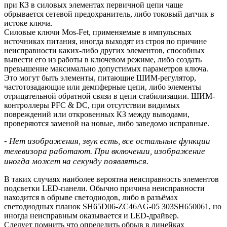
при КЗ в силовых элементах первичной цепи чаще
обрывается сетевой предохранитель, либо токовый датчик в
истоке ключа.
Силовые ключи Mos-Fet, применяемые в импульсных
источниках питания, иногда выходят из строя по причине
неисправности каких-либо других элементов, способных
вывести его из работы в ключевом режиме, либо создать
превышение максимально допустимых параметров ключа.
Это могут быть элементы, питающие ШИМ-регулятор,
частотозадающие или демпферные цепи, либо элементы
отрицательной обратной связи в цепи стабилизации. ШИМ-
контроллеры PFC & DC, при отсутствии видимых
повреждений или откровенных КЗ между выводами,
проверяются заменой на новые, либо заведомо исправные.
- Нет изображения, звук есть, все остальные функции
телевизора работают. При включении, изображение
иногда может на секунду появляться.
В таких случаях наиболее вероятна неисправность элементов
подсветки LED-панели. Обычно причина неисправности
находится в обрыве светодиодов, либо в разъёмах
светодиодных планок SH65D06-ZC46AG-05 303SH650061, но
иногда неисправным оказывается и LED-драйвер.
Следует помнить что определить обрыв в линейках