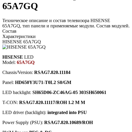
65A7GQ
Техническое описание и состав телевизора HISENSE
65A7GQ, тип панели и применяемые модули. Состав модулей.
Состав
Характеристики
HISENSE 65A7GQ
HISENSE
LED
Model:
65A7GQ
Chassis/Version:
RSAG7.820.11184
Panel:
HD650Y3U71-T0L2 S0/GM
LED backlight:
SH65D06-ZC46AG-05 303SH650061
T-CON:
RSAG7.820.11117/ROH 1.2 M M
LED driver (backlight):
integrated into PSU
Power Supply (PSU):
RSAG7.820.10689/ROH