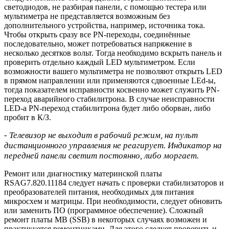
светодиодов, не разбирая панели, с помощью тестера или
мультиметра не представляется возможным без
дополнительного устройства, например, источника тока.
Чтобы открыть сразу все PN-переходы, соединённые
последовательно, может потребоваться напряжение в
несколько десятков вольт. Тогда необходимо вскрыть панель и
проверить отдельно каждый LED мультиметром. Если
возможности вашего мультиметра не позволяют открыть LED
в прямом направлении или применяются сдвоенные LEd-ы,
тогда показателем исправности косвенно может служить PN-
переход аварийного стабилитрона. В случае неисправности
LED-a PN-переход стабилитрона будет либо оборван, либо
пробит в К/З.
- Телевизор не выходит в рабочий режим, на пульт
дистанционного управления не реагирует. Индикатор на
передней панели светит постоянно, либо моргает.
Ремонт или диагностику материнской платы
RSAG7.820.11184 следует начать с проверки стабилизаторов и
преобразователей питания, необходимых для питания
микросхем и матрицы. При необходимости, следует обновить
или заменить ПО (программное обеспечение). Сложный
ремонт платы MB (SSB) в некоторых случаях возможен и
практикуется ремонтниками. Для этого следует проверить и,