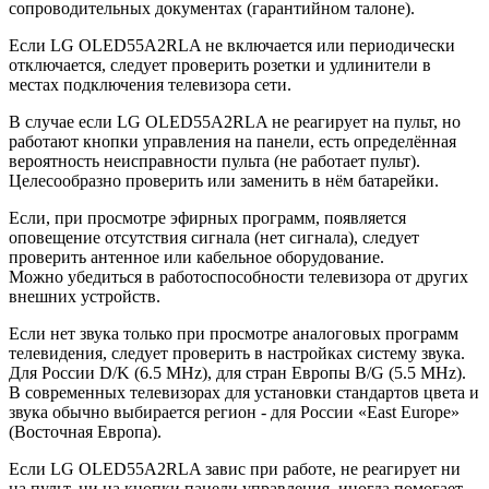
сопроводительных документах (гарантийном талоне).
Если LG OLED55A2RLA не включается или периодически
отключается, следует проверить розетки и удлинители в
местах подключения телевизора сети.
В случае если LG OLED55A2RLA не реагирует на пульт, но
работают кнопки управления на панели, есть определённая
вероятность неисправности пульта (не работает пульт).
Целесообразно проверить или заменить в нём батарейки.
Если, при просмотре эфирных программ, появляется
оповещение отсутствия сигнала (нет сигнала), следует
проверить антенное или кабельное оборудование.
Можно убедиться в работоспособности телевизора от других
внешних устройств.
Если нет звука только при просмотре аналоговых программ
телевидения, следует проверить в настройках систему звука.
Для России D/K (6.5 MHz), для стран Европы B/G (5.5 MHz).
В современных телевизорах для установки стандартов цвета и
звука обычно выбирается регион - для России «East Europe»
(Восточная Европа).
Если LG OLED55A2RLA завис при работе, не реагирует ни
на пульт, ни на кнопки панели управления, иногда помогает