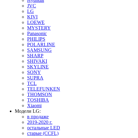
Hyundai
JVC
LG
KIVI
LOEWE
MYSTERY
Panasonic
PHILIPS
POLARLINE
SAMSUNG
SHARP
SHIVAKI
SKYLINE
SONY
SUPRA
TCL
TELEFUNKEN
THOMSON
TOSHIBA
Xiaomi
Модели LG:
в продаже
2019-2020 г.
остальные LED
старые (CCFL)