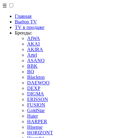
☰
Главная
Выбор TV
TV в продаже
Бренды:
AIWA
AKAI
AKIRA
Artel
ASANO
BBK
BQ
Blackton
DAEWOO
DEXP
DIGMA
ERISSON
FUSION
GoldStar
Haier
HARPER
Hisense
HORIZONT