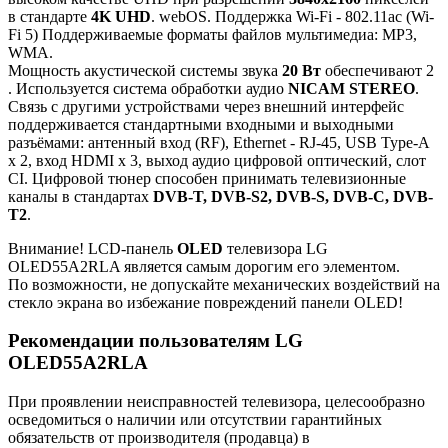
в стандарте
4K UHD
. webOS. Поддержка Wi-Fi - 802.11ac (Wi-
Fi 5) Поддерживаемые форматы файлов мультимедиа: MP3,
WMA.
Мощность акустической системы звука
20 Вт
обеспечивают 2
. Используется система обработки аудио
NICAM STEREO
.
Связь с другими устройствами через внешний интерфейс
поддерживается стандартными входными и выходными
разъёмами: антенный вход (RF), Ethernet - RJ-45, USB Type-A
x 2, вход HDMI x 3, выход аудио цифровой оптический, слот
CI. Цифровой тюнер способен принимать телевизионные
каналы в стандартах
DVB-T, DVB-S2, DVB-S, DVB-C, DVB-
T2
.
Внимание! LCD-панель
OLED
телевизора LG
OLED55A2RLA является самым дорогим его элементом.
По возможности, не допускайте механических воздействий на
стекло экрана во избежание повреждений панели OLED!
Рекомендации пользователям LG
OLED55A2RLA
При проявлении неисправностей телевизора, целесообразно
осведомиться о наличии или отсутствии гарантийных
обязательств от производителя (продавца) в