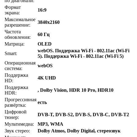
по диагонали:
Формат
16:9
экрана:
Максимальное
3840x2160
разрешение:
Частота
60 Гц
обновления:
Матрица:
OLED
webOS. Поддержка Wi-Fi - 802.11ac (Wi-Fi
Smart:
5). Поддержка Wi-Fi - 802.11ac (Wi-Fi 5)
Операционная
webOS
система:
Поддержка
4K UHD
HD:
Поддержка
, Dolby Vision, HDR 10 Pro, HDR10
HDR:
Прогрессивная
есть
развёртка:
Цифровой
DVB-T, DVB-S2, DVB-S, DVB-C, DVB-T2
тюнер:
Мультимедиа:
MP3, WMA
Звук стерео:
Dolby Atmos, Dolby Digital, стереозвук