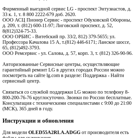
Фирменный выездной сервис LG - проспект Энтузиастов, д.
33 к. 1, т. 8 800 2222-679 доб. 2620.
ООО АСЦ Пионер Сервис - проспект Обуховской Обороны,
д. 209, т. (812) 600-11-97; Лиговский проспект, д. 52,
8(812)324-75-33.
ООО ОРБИС - Витебский пр. 33/2, 812) 379-5655; ул.
Профессора Качалова 15 А, т.(812) 446-6171; Ланское шоссе,
65, (812)492-3793.
ООО Ремсервис - ул. Салова, д. 57, корп. 3, т. (812) 326-90-96.
Авторизованные Сервисные центры, осуществляющие
гарантийный ремонт LG в других городах России можно
посмотреть на сайте lg.com в разделе: Поддержка - Найти
сервисный центр.
Связаться со службой поддержки LG можно по телефону 8-
800-200-76-76 круглосуточно. Звонки по России бесплатные.
Консультация с техническими специалистами с 9:00 до 21:00
(МСК), 365 дней в году.
Инструкции и обновления
Для модели
OLED55A2RLA.ADGG
от производителя есть
файлы для скачивания: