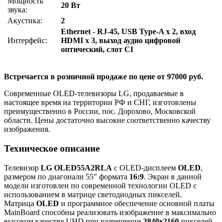
Мощность
20 Вт
звука:
Акустика:
2
Ethernet - RJ-45, USB Type-A x 2, вход
Интерфейс:
HDMI x 3, выход аудио цифровой
оптический, слот CI
Встречается в розничной продаже по цене от 97000 руб.
Современные OLED-телевизоры LG, продаваемые в
настоящее время на территории РФ и СНГ, изготовлены
преимущественно в России, пос. Дорохово, Московской
области. Цены достаточно высокие соответственно качеству
изображения.
Техническое описание
Телевизор
LG OLED55A2RLA
с OLED-дисплеем
OLED
,
размером по диагонали 55" формата
16:9
. Экран в данной
модели изготовлен по современной технологии OLED с
использованием в матрице светодиодных пикселей.
Матрица
OLED
и программное обеспечение основной платы
MainBoard способны реализовать изображение в максимально
высоком качестве UHD при разрешении
3840x2160
пикселей