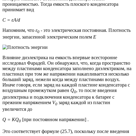
проницаемостью. Тогда емкость плоского конденсатора
принимает вид
C = εA/d
Напомним, что
ε
- это электрическая постоянная. Плотность
0
энергии, запасенной электрическим полем
Е
Влияние диэлектрика на емкость впервые всесторонне
исследовал Фарадей. Он обнаружил, что, когда пространство
между пластинами конденсатора заполнено диэлектриком, на
пластинах при том же напряжении накапливается несколько
больший заряд, нежели когда между пластинами воздух.
Иначе говоря, если заряд на каждой пластине конденсатора с
воздушным промежутком равен
Q
, то после введения
0
диэлектрика и подключения конденсатора к батарее с
прежним напряжением
V
заряд каждой из пластин
0
увеличится до
Q = KQ
[при постоянном напряжении] .
0
Это соответствует формуле (25.7), поскольку после введения