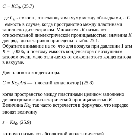
С = КС
, (25.7)
0
где
С
- емкость, отвечающая вакууму между обкладками, а
С
0
- емкость в случае, когда пространство между пластинами
заполнено диэлектриком. Множитель
К
называют
относительной диэлектрической проницаемостью; значения
К
для ряда диэлектриков приведены в табл. 25.1.
Обратите внимание на то, что для воздуха при давлении 1 атм
К
= 1,0006, и поэтому емкость конденсатора с воздушным
зазором очень мало отличается от емкости этого конденсатора
в вакууме.
Для плоского конденсатора:
С = Кε
A/d
— [плоский конденсатор] (25.8),
0
когда пространство между пластинами целиком заполнено
диэлектриком с диэлектрической проницаемостью
К
.
Величина
Кε
так часто встречается в формулах, что нередко
0
вводят величину
ε = Кε
, (25.9)
0
которую называют абсолютной диэлектрической