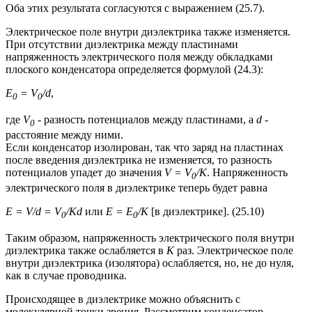
Оба этих результата согласуются с выражением (25.7).
Электрическое поле внутри диэлектрика также изменяется.
При отсутствии диэлектрика между пластинами
напряженность электрического поля между обкладками
плоского конденсатора определяется формулой (24.3):
Е
= V
/d
,
0
0
где
V
- разность потенциалов между пластинами, a
d
-
0
расстояние между ними.
Если конденсатор изолирован, так что заряд на пластинах
после введения диэлектрика не изменяется, то разность
потенциалов упадет до значения
V = V
/K
. Напряженность
0
электрического поля в диэлектрике теперь будет равна
E = V/d = V
/Kd
или
Е = E
/К
[в диэлектрике]. (25.10)
0
0
Таким образом, напряженность электрического поля внутри
диэлектрика также ослабляется в
К
раз. Электрическое поле
внутри диэлектрика (изолятора) ослабляется, но, не до нуля,
как в случае проводника.
Происходящее в диэлектрике можно объяснить с
молекулярной точки зрения. Рассмотрим конденсатор,