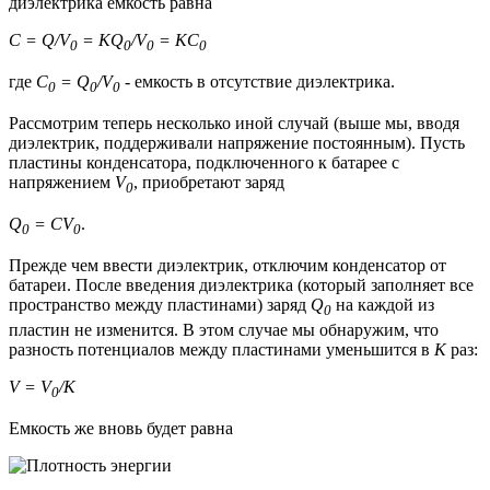
диэлектрика емкость равна
C = Q/V
= KQ
/V
= KC
0
0
0
0
где
С
= Q
/V
- емкость в отсутствие диэлектрика.
0
0
0
Рассмотрим теперь несколько иной случай (выше мы, вводя
диэлектрик, поддерживали напряжение постоянным). Пусть
пластины конденсатора, подключенного к батарее с
напряжением
V
, приобретают заряд
0
Q
= CV
.
0
0
Прежде чем ввести диэлектрик, отключим конденсатор от
батареи. После введения диэлектрика (который заполняет все
пространство между пластинами) заряд
Q
на каждой из
0
пластин не изменится. В этом случае мы обнаружим, что
разность потенциалов между пластинами уменьшится в
К
раз:
V = V
/K
0
Емкость же вновь будет равна