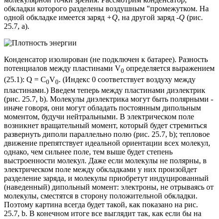
обкладки которого разделены воздушным "промежутком. На
одной обкладке имеется заряд
+Q
, на другой заряд
-Q
(рис.
25.7, а).
Конденсатор изолирован (не подключен к батарее). Разность
потенциалов между пластинами V
определяется выражением
0
(25.1): Q = C
V
. (Индекс 0 соответствует воздуху между
0
0
пластинами.) Введем теперь между пластинами диэлектрик
(рис. 25.7, b). Молекулы диэлектрика могут быть полярными -
иначе говоря, они могут обладать постоянным дипольным
моментом, будучи нейтральными. В электрическом поле
возникнет вращательный момент, который будет стремиться
развернуть диполи параллельно полю (рис. 25.7, b); тепловое
движение препятствует идеальной ориентации всех молекул,
однако, чем сильнее поле, тем выше будет степень
выстроенности молекул. Даже если молекулы не полярны, в
электрическом поле между обкладками у них произойдет
разделение заряда, и молекулы приобретут индуцированный
(наведенный) дипольный момент: электроны, не отрываясь от
молекулы, сместятся в сторону положительной обкладки.
Поэтому картина всегда будет такой, как показано на рис.
25.7, b. В конечном итоге все выглядит так, как если бы на