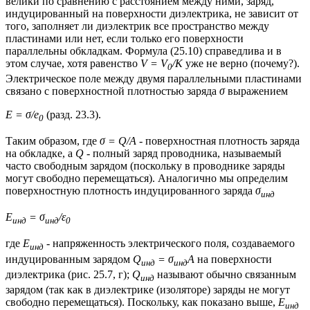
велики по сравнению с расстоянием между ними, заряд,
индуцированный на поверхности диэлектрика, не зависит от
того, заполняет ли диэлектрик все пространство между
пластинами или нет, если только его поверхности
параллельны обкладкам. Формула (25.10) справедлива и в
этом случае, хотя равенство
V = V
/K
уже не верно (почему?).
0
Электрическое поле между двумя параллельными пластинами
связано с поверхностной плотностью заряда
σ
выражением
Е = σ/е
(разд. 23.3).
0
Таким образом, где
σ = Q/A
- поверхностная плотность заряда
на обкладке, а
Q
- полный заряд проводника, называемый
часто свободным зарядом (поскольку в проводнике заряды
могут свободно перемещаться). Аналогично мы определим
поверхностную плотность индуцированного заряда
σ
инд
Е
= σ
/ε
инд
инд
0
где
E
- напряженность электрического поля, создаваемого
инд
индуцированным зарядом
Q
= σ
A
на поверхности
инд
инд
диэлектрика (рис. 25.7, г);
Q
называют обычно связанным
инд
зарядом (так как в диэлектрике (изоляторе) заряды не могут
свободно перемещаться). Поскольку, как показано выше,
Е
инд