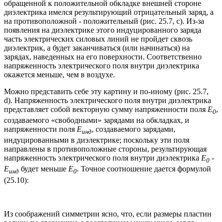
обращенной к положительной обкладке внешней стороне
диэлектрика имелся результирующий отрицательный заряд, а
на противоположной - положительный (рис. 25.7, c). Из-за
появления на диэлектрике этого индуцированного заряда
часть электрических силовых линий не пройдет сквозь
диэлектрик, а будет заканчиваться (или начинаться) на
зарядах, наведенных на его поверхности. Соответственно
напряженность электрического поля внутри диэлектрика
окажется меньше, чем в воздухе.
Можно представить себе эту картину и по-иному (рис. 25.7,
d). Напряженность электрического поля внутри диэлектрика
представляет собой векторную сумму напряженности поля
Е
,
0
создаваемого «свободными» зарядами на обкладках, и
напряженности поля
Е
, создаваемого зарядами,
инд
индуцированными в диэлектрике; поскольку эти поля
направлены в противоположные стороны, результирующая
напряженность электрического поля внутри диэлектрика
Е
-
0
Е
будет меньше
Е
. Точное соотношение дается формулой
инд
0
(25.10):
Из соображений симметрии ясно, что, если размеры пластин