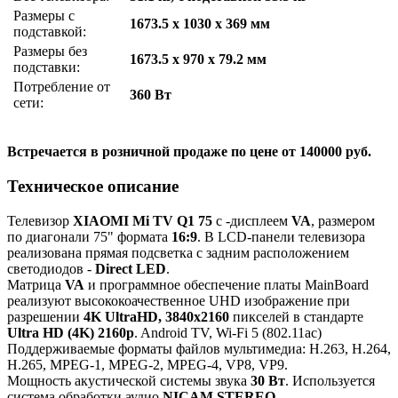
Размеры с
1673.5 x 1030 x 369 мм
подставкой:
Размеры без
1673.5 x 970 x 79.2 мм
подставки:
Потребление от
360 Вт
сети:
Встречается в розничной продаже по цене от 140000 руб.
Техническое описание
Телевизор
XIAOMI Mi TV Q1 75
с -дисплеем
VA
, размером
по диагонали 75" формата
16:9
. В LCD-панели телевизора
реализована прямая подсветка с задним расположением
светодиодов -
Direct LED
.
Матрица
VA
и программное обеспечение платы MainBoard
реализуют высококоачественное UHD изображение при
разрешении
4K UltraHD, 3840x2160
пикселей в стандарте
Ultra HD (4K) 2160p
. Android TV, Wi-Fi 5 (802.11ac)
Поддерживаемые форматы файлов мультимедиа: H.263, H.264,
H.265, MPEG-1, MPEG-2, MPEG-4, VP8, VP9.
Мощность акустической системы звука
30 Вт
. Используется
система обработки аудио
NICAM STEREO
.