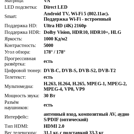
Матрица:
VA
LED подсветка:
Direct LED
Android TV, Wi-Fi 5 (802.11ac).
Smart:
Поддержка Wi-Fi - встроенный
Поддержка HD:
Ultra HD (4K) 2160p
Поддержка HDR:
Dolby Vision, HDR10, HDR10+, HLG
Яркость:
1000 Кд/м2
Контрастность:
5000
Угол обзора:
178° / 178°
Прогрессивная
есть
развёртка:
Цифровой тюнер:
DVB-C, DVB-S, DVB-S2, DVB-T2
Телетекст:
есть
H.263, H.264, H.265, MPEG-1, MPEG-2,
Мультимедиа:
MPEG-4, VP8, VP9
Мощность звука:
30 Вт
Разъём
есть
наушников:
антенный вход, композитный AV, аудио
Интерфейс:
S/PDIF (оптический)
Тип HDMI:
HDMI 2.0
Вес телевизора:
31.1 кг, с подставкой 33.3 кг