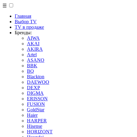
☰
Главная
Выбор TV
TV в продаже
Бренды:
AIWA
AKAI
AKIRA
Artel
ASANO
BBK
BQ
Blackton
DAEWOO
DEXP
DIGMA
ERISSON
FUSION
GoldStar
Haier
HARPER
Hisense
HORIZONT