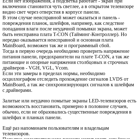
Если нет изображения, а подсветка работает - экран при
включении становится чуть светлее, а в открытом телевизоре
видно свет через отверстия в корпусе панели.
В этом случае неисправной может оказаться и панель -
повреждения планок, шлейфов, например, как следствие
попадания влаги после неудачной помывки экрана, может
быть неисправна плата T-CON (Тайминг-Контроллер). Но
нередко оказывается неисправной и основная плата
MainBoard, возможен так же и программный сбой.
Тогда в первую очередь необходимо проверить напряжение
питания панели, предохранители на плате T-CON, а так же
питающие и опорные напряжения столбцовых и строчных
драйверов - VGH, VGL, Vcom.
Если эти замеры в пределах нормы, необходимо
осциллографом отследить прохождение сигналов LVDS от
MainBoard, а так же синхронизирующих сигналов к шлейфам
с драйверами.
Залитые или неудачно помытые экраны LED-телевизоров есть
возможность восстановить, примерно в половине случаев,
обычно, если не образовались существенные повреждения в
шлейфах и планках панели.
Ещё раз напоминаем пользователям и владельцам
телевизоров.