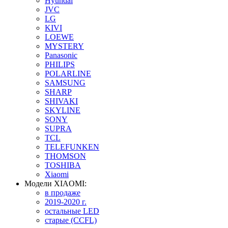
Hyundai
JVC
LG
KIVI
LOEWE
MYSTERY
Panasonic
PHILIPS
POLARLINE
SAMSUNG
SHARP
SHIVAKI
SKYLINE
SONY
SUPRA
TCL
TELEFUNKEN
THOMSON
TOSHIBA
Xiaomi
Модели XIAOMI:
в продаже
2019-2020 г.
остальные LED
старые (CCFL)