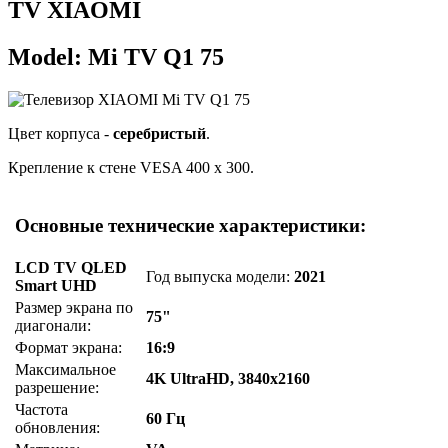
TV XIAOMI
Model: Mi TV Q1 75
Цвет корпуса -
серебристый
.
Крепление к стене VESA 400 x 300.
Основные технические характеристики:
LCD TV QLED
Год выпуска модели:
2021
Smart UHD
Размер экрана по
75"
диагонали:
Формат экрана:
16:9
Максимальное
4K UltraHD, 3840x2160
разрешение:
Частота
60 Гц
обновления: