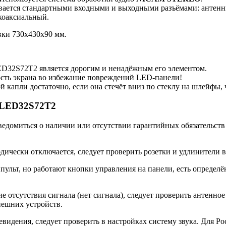
вается стандартными входными и выходными разъёмами: антенны
 коаксиальный.
вки 730x430x90 мм.
2S72T2 является дорогим и ненадёжным его элементом.
ость экрана во избежание повреждений LED-панели!
й капли достаточно, если она стечёт вниз по стеклу на шлейфы
-LED32S72T2
ведомиться о наличии или отсутствии гарантийных обязательств
ски отключается, следует проверить розетки и удлинители в 
т, но работают кнопки управления на панели, есть определённа
 отсутствия сигнала (нет сигнала), следует проверить антенное
нешних устройств.
видения, следует проверить в настройках систему звука. Для Ро