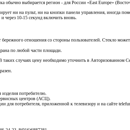
ка обычно выбирается регион - для России «East Europe» (Восто
ет ни на пульт, ни на кнопки панели управления, иногда помо
 и через 10-15 секунд включить вновь.
режного отношения со стороны пользователей. Стекло может тр
крана по любой части площади.
 В таких случаях цену необходимо уточнить в Авторизованном
разен.
и изделия потребителю.
ервисных центров (АСЦ).
для потребителя, приложенной к телевизору и на сайте telefunk
146-24-23, 8(916)6887281.