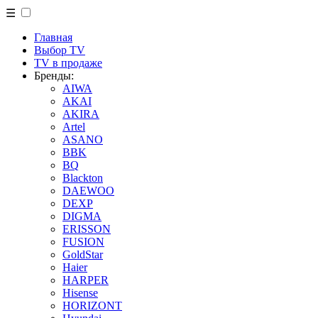
☰
Главная
Выбор TV
TV в продаже
Бренды:
AIWA
AKAI
AKIRA
Artel
ASANO
BBK
BQ
Blackton
DAEWOO
DEXP
DIGMA
ERISSON
FUSION
GoldStar
Haier
HARPER
Hisense
HORIZONT