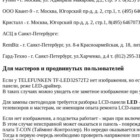
ООО Квант-9 - г. Москва, Югорский пр-д, д. 2, стр.1, т. (495) 64
Кристалл - г. Москва, Югорский пр-д, д. 2, стр.1, 8(495) 6467073
АСЦ в Санкт-Петербурге:
RemBiz - г. Санкт-Петербург, ул. 8-я Красноармейская, д. 18, лите
Гард-Техно - г. Санкт-Петербург, ул.Харченко, д.4 т. (812) 295-31
Для мастеров и продвинутых пользователей
Если у TELEFUNKEN TF-LED32S72T2 нет изображения, но есть з
панели, реже LED-драйвер.
В таких случаях можно увидеть еле заметное изображение при
Для замены светодиодов требуется разборка LCD-панели
LED
-
телевизоров и мастерам, не имеющим опыта ремонта LCD-пан
Если нет изображения, а подсветка работает - экран при включе
В этом случае неисправной может оказаться и панель - повреж
плата T-CON (Тайминг-Контроллер). Но нередко оказывается н
Тогда в первую очередь необходимо проверить напряжение пит