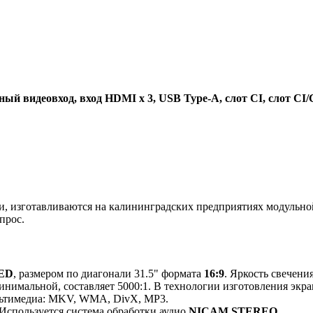
ый видеовход, вход HDMI x 3, USB Type-A, слот CI, слот CI
 изготавливаются на калининградских предприятиях модульной
прос.
ED
, размером по диагонали 31.5" формата
16:9
. Яркость свечени
инимальной, составляет 5000:1. В технологии изготовления экр
льтимедиа: MKV, WMA, DivX, MP3.
 Используется система обработки аудио
NICAM STEREO
.