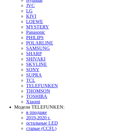
Hyundai
JVC
LG
KIVI
LOEWE
MYSTERY
Panasonic
PHILIPS
POLARLINE
SAMSUNG
SHARP
SHIVAKI
SKYLINE
SONY
SUPRA
TCL
TELEFUNKEN
THOMSON
TOSHIBA
Xiaomi
Модели TELEFUNKEN:
в продаже
2019-2020 г.
остальные LED
старые (CCFL)