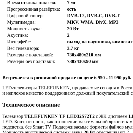
Время отклика пикселя:
7 мс
Прогрессивная развёртка:
есть
Цифровой тюнер:
DVB-T2, DVB-C, DVB-T
Мультимедиа:
MKV, WMA, DivX, MP3
Мощность звука:
20 Вт
Акустика:
2
Интерфейс:
выход на наушники, композитн
Вес телевизора:
3.7 кг
Размеры с подставкой:
730x480x210 мм
Размеры без подставки:
730x430x90 мм
Встречается в розничной продаже по цене 6 950 - 11 990 руб.
LED-телевизоры TELEFUNKEN, продаваемые сегодня в России,
и неплохое качество поддерживают должный покупательский с
Техническое описание
Телевизор
TELEFUNKEN TF-LED32S72T2
с ЖК-дисплеем
L
LED. Контрастность, как отношение максимальной яркости к м
подсветка. без Smart TV Поддерживаемые форматы файлов му
Мощность акустической системы звука
20 Вт
обеспечивают 2 .