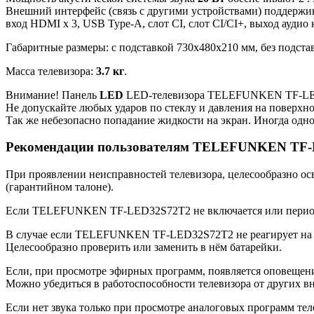
Внешний интерфейс (связь с другими устройствами) поддержи
вход HDMI x 3, USB Type-A, слот CI, слот CI/CI+, выход аудио
Габаритные размеры: с подставкой 730x480x210 мм, без подста
Масса телевизора:
3.7 кг
.
Внимание! Панель
LED
LED-телевизора TELEFUNKEN TF-LED3
Не допускайте любых ударов по стеклу и давления на поверхн
Так же небезопасно попадание жидкости на экран. Иногда одно
Рекомендации пользователям TELEFUNKEN TF
При проявлении неисправностей телевизора, целесообразно ос
(гарантийном талоне).
Если TELEFUNKEN TF-LED32S72T2 не включается или периодиче
В случае если TELEFUNKEN TF-LED32S72T2 не реагирует на пуль
Целесообразно проверить или заменить в нём батарейки.
Если, при просмотре эфирных программ, появляется оповещение
Можно убедиться в работоспособности телевизора от других в
Если нет звука только при просмотре аналоговых программ теле