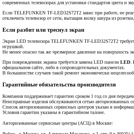
современных телевизорах для установки стандартов цвета и зву
Если TELEFUNKEN TF-LED32S72T2 завис при работе, не реагиру
отключить телевизор от сети, вытащив вилку шнура из розетки,
Если разбит или треснул экран
Экран LED телевизора TELEFUNKEN TF-LED32S72T2 требует бе
игрушкой.
Не менее опасно так же чрезмерное давление на поверхность э
При повреждениях экрана требуется замена LED панели
LED
.
официальном сайте, либо в сопроводительных документах.
В большинстве случаев такой ремонт экономически нецелесооб
Гарантийные обязательства производителя
Компания поддерживает гарантию сроком 1 год со дня передач
Неисправные изделия обслуживаются сетью авторизованных с
Список авторизованных сервисных центров указан в информации 
Условия гарантии указаны в гарантийном талоне.
Авторизованные сервисные центры (АСЦ) в Москве:
Рубин - г. Москва, ул. Адмирала Макарова, д.2, стр. 9 т. 8(925) 