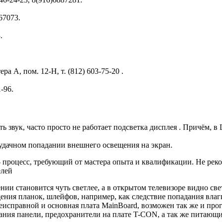
67073.
.
ра А, пом. 12-Н, т. (812) 603-75-20 .
-96.
вук, часто просто не работает подсветка дисплея . Причём, в
 удачном попадании внешнего освещения на экран.
 процесс, требующий от мастера опыта и квалификации. Не рек
елей
нии становится чуть светлее, а в открытом телевизоре видно све
дения планок, шлейфов, например, как следствие попадания вла
еисправной и основная плата MainBoard, возможен так же и про
ания панели, предохранители на плате T-CON, а так же питающ